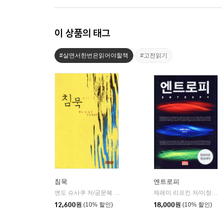
이 상품의 태그
#살면서한번은읽어야할책
#고전읽기
침묵
엔트로피
엔도 슈사쿠 저/공문혜 역
홍성사
제레미 리프킨 저/이창희 역
|
12,600
원
(10% 할인)
18,000
원
(10% 할인)