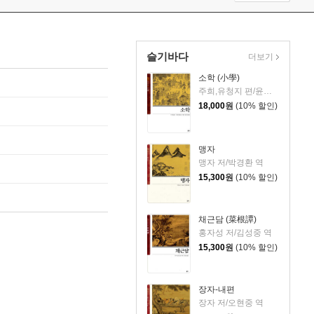
슬기바다
더보기
소학 (小學)
주희,유청지 편/윤호창 역
18,000
원
(10% 할인)
맹자
맹자 저/박경환 역
15,300
원
(10% 할인)
채근담 (菜根譚)
홍자성 저/김성중 역
15,300
원
(10% 할인)
장자-내편
장자 저/오현중 역