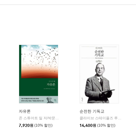
자유론
순전한 기독교
세종연구원
존 스튜어트 밀 저/박문재 역
현대지성
클라이브 스테이플즈 루이스 저/장경철,이종태 역
|
|
7,920
원
(10% 할인)
14,400
원
(10% 할인)