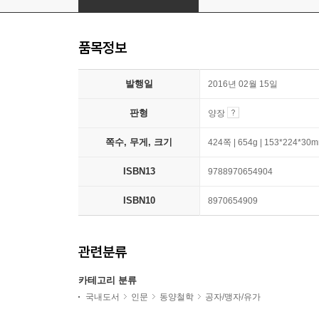
품목정보
발행일
2016년 02월 15일
판형
양장
쪽수, 무게, 크기
424쪽 | 654g | 153*224*30
ISBN13
9788970654904
ISBN10
8970654909
관련분류
카테고리 분류
국내도서
인문
동양철학
공자/맹자/유가