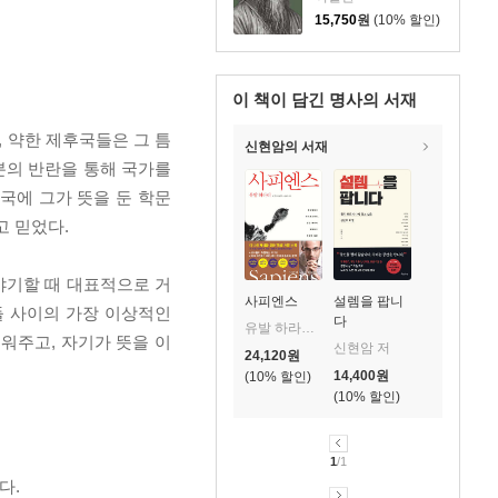
15,750
원
(10% 할인)
이 책이 담긴
명사의 서재
, 약한 제후국들은 그 틈
신현암의 서재
분의 반란을 통해 국가를
국에 그가 뜻을 둔 학문
고 믿었다.
이야기할 때 대표적으로 거
사피엔스
설렘을 팝니
람들 사이의 가장 이상적인
다
유발 하라리 저/조현욱 역/이태수 감수
세워주고, 자기가 뜻을 이
신현암 저
24,120
원
14,400
원
10
%
10
%
1
/1
다.