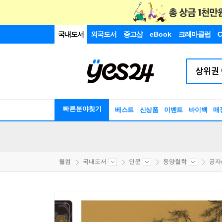
국내도서
외국도서
중고샵
eBook
크레마클럽
C
빠른분야찾기
베스트
신상품
이벤트
바이백
매
웰컴
국내도서
인문
동양철학
공자