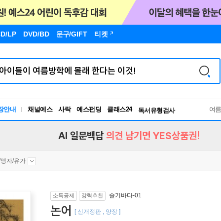
D/LP
DVD/BD
문구
/GIFT
티켓
장안내
채널예스
사락
예스펀딩
클래스24
독서유형검사
여
RBTI Lab
독서유형검사
AI 일문백답
의견 남기면 YES상품권!
/맹자/유가
슬기바다-01
소득공제
강력추천
논어
[ 신개정판 , 양장 ]