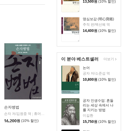
13,500
원
(10% 할인)
명심보감 (明心寶鑑)
추적 편/백선혜 역
14,400
원
(10% 할인)
이 분야 베스트셀러
더보기
논어
공자 저/소준섭 역
10,800
원
(10% 할인)
공자 인생수업: 흔들
리는 세상 속에서 나
손자병법
를 지키는 방법
손자 저/김원중 역
홍성사
휴머니스트
|
|
이길환
16,200
원
(10% 할인)
15,750
원
(10% 할인)