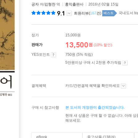
공자
저/
김형찬
역
홍익출판사
2016년 02월 15일
9.1
국내도서 to
회원리뷰(
167
건)
베스트
정가
15,000원
13,500
원
판매가
(10% 할인)
YES포인트
750원 (5% 적립)
5만원이상 구매 시 2천원 추가적립
결제혜택
카드/간편결제 혜택을 확인하세요
구매 시 참고사항
본 도서의 개정판이 출간되었습니다.
현재 새 상품은 구매 할 수 없습니다. 아래 
해보세요.
eBook
중고상품 (138개)