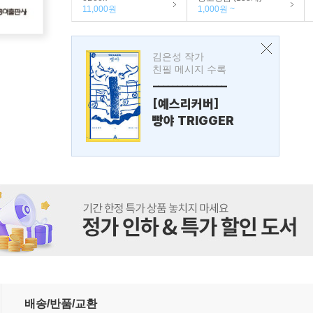
11,000원
1,000원 ~
김은성 작가
친필 메시지 수록
---------------
[예스리커버]
빵야 TRIGGER
배송/반품/교환