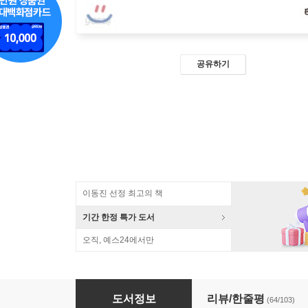
공유하기
이동진 선정 최고의 책
기간 한정 특가 도서
오직, 예스24에서만
논어
도서정보
리뷰/한줄평
(64/103)