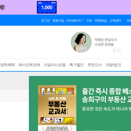
로그인
회원가입
마이페이지
카트
주문/배송
고객센터
Gl
름방학혜택
예사단독판매
이달의사은품
특가할인
추천도서
대량/법인