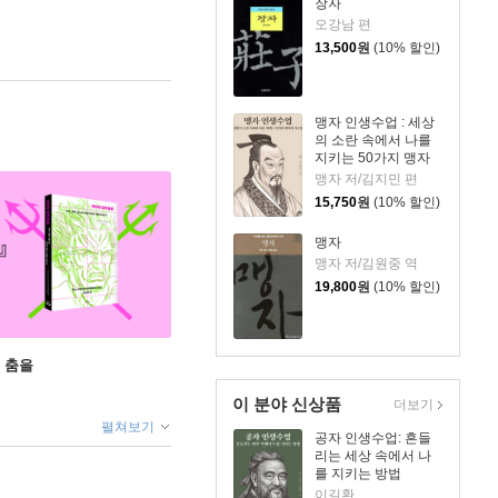
장자
오강남 편
13,500
원
(10% 할인)
맹자 인생수업 : 세상
의 소란 속에서 나를
지키는 50가지 맹자
의 가르침
맹자 저/김지민 편
15,750
원
(10% 할인)
맹자
맹자 저/김원중 역
19,800
원
(10% 할인)
 춤을
이 분야 신상품
더보기
펼쳐보기
공자 인생수업: 흔들
리는 세상 속에서 나
를 지키는 방법
이길환