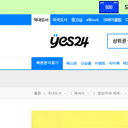
국내도서
외국도서
중고샵
eBook
크레마클럽
C
빠른분야찾기
베스트
신상품
이벤트
바이백
매
웰컴
국내도서
에세이
명상/치유 에세...