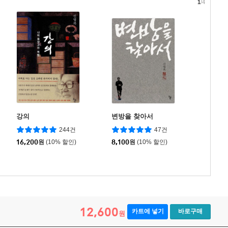
1
/4
강의
변방을 찾아서
244건
47건
16,200
원
(10% 할인)
8,100
원
(10% 할인)
12,600
카트에 넣기
바로구매
원