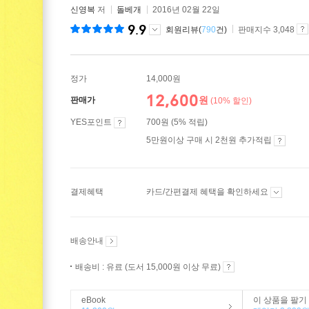
신영복
저
돌베개
2016년 02월 22일
9.9
회원리뷰(
790
건)
판매지수 3,048
정가
14,000원
12,600
원
판매가
(10% 할인)
YES포인트
700원 (5% 적립)
5만원이상 구매 시 2천원 추가적립
결제혜택
카드/간편결제 혜택을 확인하세요
배송안내
배송비 : 유료 (도서 15,000원 이상 무료)
eBook
이 상품을 팔기