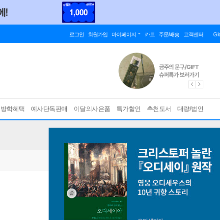
로그인
회원가입
마이페이지
카트
주문/배송
고객센터
Gl
름방학혜택
예사단독판매
이달의사은품
특가할인
추천도서
대량/법인