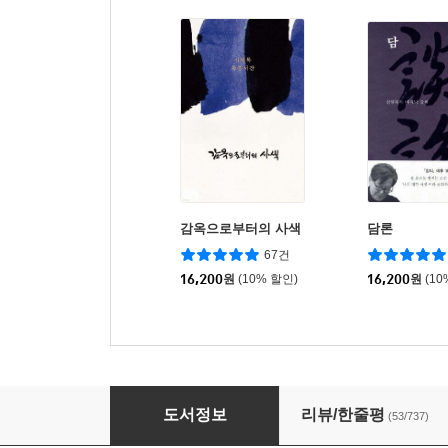
감옥으로부터의 사색
담론
67건
16,200
원
(10% 할인)
16,200
원
(10
처음처럼
도서정보
리뷰/한줄평
(53/737)