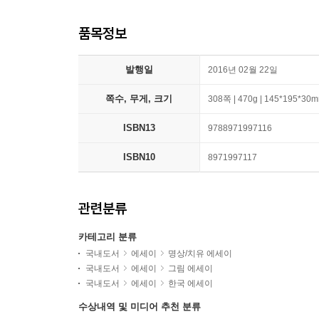
품목정보
발행일
2016년 02월 22일
쪽수, 무게, 크기
308쪽 | 470g | 145*195*30
ISBN13
9788971997116
ISBN10
8971997117
관련분류
카테고리 분류
국내도서
에세이
명상/치유 에세이
국내도서
에세이
그림 에세이
국내도서
에세이
한국 에세이
수상내역 및 미디어 추천 분류