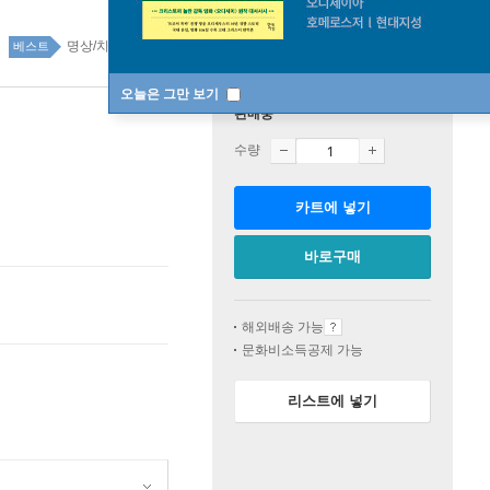
명상/치유 에세이 29위
국내도서 top20 4주
베스트
오늘은 그만 보기
판매중
수량
카트에 넣기
바로구매
해외배송 가능
문화비소득공제 가능
리스트에 넣기