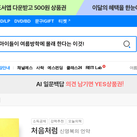
D/LP
DVD/BD
문구
/GIFT
티켓
독서유형검사
RBTI Lab
장안내
채널예스
사락
예스펀딩
클래스24
여
독서유형검사
AI 일문백답
의견 남기면 YES상품권!
소득공제
강력추천
오늘의책
처음처럼
신영복의 언약