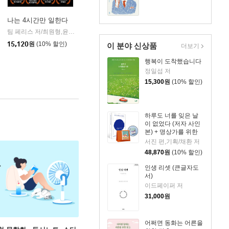
나는 4시간만 일한다
팀 페리스 저/최원형,윤동준 공역
다른상상
|
15,120
원
(10% 할인)
이 분야 신상품
더보기
행복이 도착했습니다
정일섭 저
15,300
원
(10% 할인)
하루도 너를 잊은 날
이 없었다 (저자 사인
본) + 명상가를 위한
365일 수행일력 + 키
서진 편,기획/채환 저
링 세트
48,870
원
(10% 할인)
인생 리셋 (큰글자도
서)
이드페이퍼 저
31,000
원
어쩌면 동화는 어른을