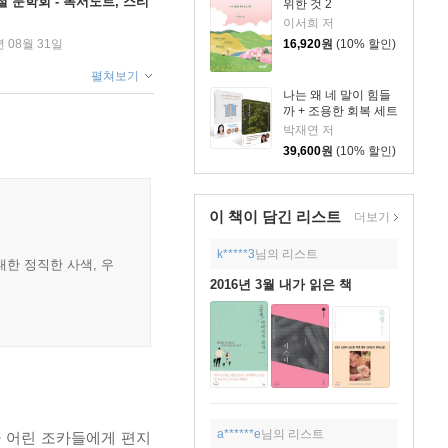
철 문학회 - 독서노트, 스티
위한 것 2
이서희 저
16,920
원
(10% 할인)
년 08월 31일
펼쳐보기
나는 왜 네 말이 힘들
까 + 조용한 회복 세트
박재연 저
39,600
원
(10% 할인)
이 책이 담긴
리스트
더보기
k*****3
님의 리스트
대한 정직한 사색, 우
2016년 3월 내가 읽은 책
a******e
님의 리스트
자 어린 조카들에게 편지