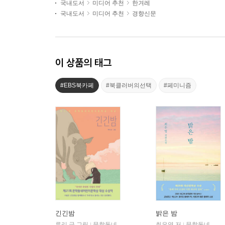
국내도서
미디어 추천
한겨레
국내도서
미디어 추천
경향신문
이 상품의 태그
#EBS북카페
#북클러버의선택
#페미니즘
긴긴밤
밝은 밤
루리 글,그림
문학동네
최은영 저
문학동네