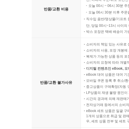
오늘 00시 ~ 06시 30분 
반품/교환 비용
오늘 06시 30분 이후 주문
직수입 음반/영상물/기프트 
단, 당일 00시~13시 사이
박스 포장은 택배 배송이 가
소비자의 책임 있는 사유로 
소비자의 사용, 포장 개봉에 
복제가 가능한 상품 등의 포장을 
소비자의 요청에 따라 개별
디지털 컨텐츠인 eBook, 
eBook 대여 상품은 대여 기
모바일 쿠폰 등록 후 취소/환
반품/교환 불가사유
중고상품이 구매확정(자동 
LP상품의 재생 불량 원인이 기
시간의 경과에 의해 재판매가
전자상거래 등에서의 소비자
eBook 세트 상품은 일괄 
1개의 상품으로 취급 및 판매
우, 세트 상품 전부 및 세트