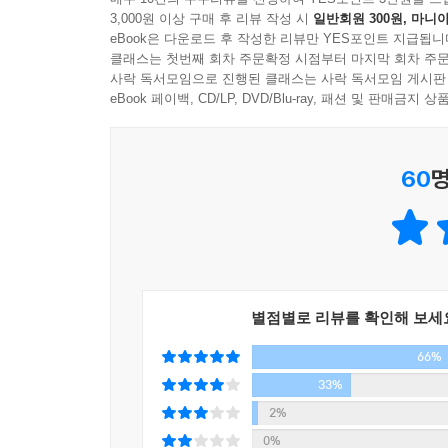
3,000원 이상 구매 후 리뷰 작성 시
일반회원 300원, 마니아
면모를 보여주는 책들이 국내에 소개되어 있는데,
eBook은 다운로드 후 작성한 리뷰만 YES포인트 지급됩니
점에서 의미가 있다.
클래스는 첫번째 회차 주문확정 시점부터 마지막 회차 주문
사락 독서모임으로 진행된 클래스는 사락 독서모임 게시판
이 책의 주요한 주제는 읽기와 쓰기, 고독과 연대, 
eBook 페이백, CD/LP, DVD/Blu-ray, 패션 및 판매금
C. S. 루이스의 ‘나니아 연대기’, 프로이켄의 
『눈의 여왕』 같은 구전 동화들까지, 다양한 이
60
명
누군가를 변명하거나 누군가의 잘못을 덮어주는 것
사랑이라고 부른다. 작가는 이런 따뜻하고도 객관
세밀하게 관찰한다. 내밀한 회고록이지만 읽기와
에세이이다.
당신의 이야기는 무엇입니까? 나와 우리를 이루는
별점별로 리뷰를 확인해 보세
66%
이 책의 다양한 주제를 하나로 엮는 큰 주제는 
우리의 삶이 만들어내는 중요한 작품이자, 만인
33%
주인공들은 그 문제 해결 와중에 ‘자신’이 된다
2%
과정에서 우리는 누군가의 도움을 받으며 우리의 한
0%