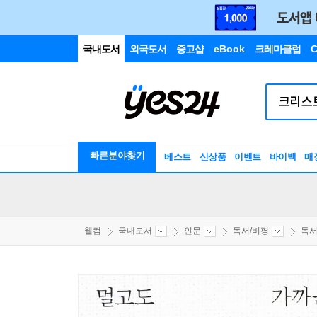
국내도서
외국도서
중고샵
eBook
크레마클럽
C
빠른분야찾기
베스트
신상품
이벤트
바이백
매
웰컴
국내도서
인문
독서/비평
독서