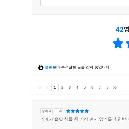
‘스핀스터(spinster)’라는 단어가 ‘노처녀’라
여성은 곧 스핀스터, 즉 실을 잣는 사람이었다.(194)
사려 깊은 사람이라면 늙음과 병, 죽음을 완전히 
42
명
지낸다. 우리는 그것을 알고는 있지만, 어떤 결정에
실감하고 나면 그게 우리든 당신이든, 모든 것이 달
넬리의 딸이 위험한 상태로 태어났던 그해 살구 수확기에
물론 내가 당신의 어머니인 것 같다는 어머니의 농
클린봇
이 부적절한 글을 감지 중입니다.
어떤 사이인지 늘 헷갈려 하셨다. 알츠하이머병 
정말 나는 가끔씩 엄마 역할을 맡아야 했다.(329)
1
2
3
4
5
6
7
아이슬란드로의 여행, 나를 떠나 세상의 중심으로 
이 책을 조금 다른 관점에서 보자면, 미국 서부 
종이책
구매
공간에 대한 탁월한 감각을 지닌 저자 덕분에 이 
리베카 솔닛 책들 중 가장 먼저 읽기를 추천받
있는 능력과 더불어, 머나먼 장소들에서 다른 이