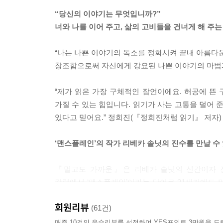
“당신의 이야기는 무엇입니까?”
너와 나를 이어 주고, 삶의 고비들을 건너게 해 주는
“나는 나쁜 이야기의 독소를 정화시켜 끝내 아름다운
창조함으로써 자신에게 강요된 나쁜 이야기의 마법과
“제가 읽은 가장 구체적인 잠언이에요. 허공에 뜬 
가질 수 있는 힘입니다. 읽기가 사는 고통을 덜어 
있다고 믿어요.” 정희진(『정희진처럼 읽기』 저자)
‘맨스플레인’의 작가 리베카 솔닛의 진수를 만날 수
『멀고도 가까운』은 리베카 솔닛의 신간이자 전
칼럼에서 ‘맨스플레인’이라는 단어로 21세기에도
‘2010 올해의 단어’에 선정되고, 솔닛은 같은 해 
회원리뷰
단어가 옥스퍼드 영어사전 온라인판에 등재되었고,
(61건)
매체에서 올해의 책으로 선정되기도 했다. 이 책 
매주 10건의 우수리뷰를 선정하여 YES포인트 3만원을 드