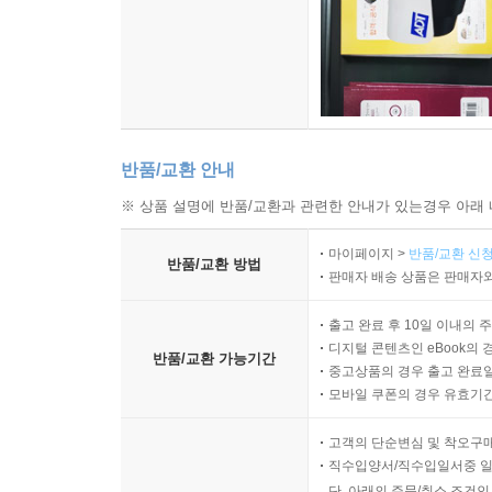
이 책을 읽으면 마치 꿈을 꾸는 듯한 기분이 든
가닥들을 짜 넣을 수 있으며, 그로써 우리의 이야기
우리가 왜 창작을 하는지, 우리가 왜 이야기를 만
본 적이 없다. 아메리칸스콜라
반품/교환 안내
※ 상품 설명에 반품/교환과 관련한 안내가 있는경우 아래 
솔닛은 우리 자신이 누구이고 무엇을 원하는지 계속 
마이페이지 >
반품/교환 신청
반품/교환 방법
솔닛은 우리가 더 대담하고 창조적인 사상가가 될 
판매자 배송 상품은 판매자와
간파해 내고, 독자들로 하여금 자신의 길을 따라오
출고 완료 후 10일 이내의 
디지털 콘텐츠인 eBook의 
대작이다. 솔닛은 자아를 만들어내는 영원히 끝나지 
반품/교환 가능기간
중고상품의 경우 출고 완료일
모바일 쿠폰의 경우 유효기간(
솔닛의 책을 들고 자리에 앉으면 변화가 일어난다.
진실한 목소리가 있다. 솔닛이 내는 책 한 권 한 권
고객의 단순변심 및 착오구
직수입양서/직수입일서중 일
단, 아래의 주문/취소 조건인