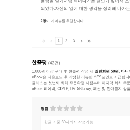
불행을 일기처럼 적어나가는 글인가 싶어서 조금
부모, 예술가, 신이라는 세 부류는 뭔가를 만든다
되었다.자신의 일에 대한 생각을 정리해 나가는 
문제를 제시한다. 그것은 또한 인간들이 서로에
관습적 규범을 옹호한다는 의미에서가 아니라, 개
2명
이 이 리뷰를 추천합니다.
안에는 작가의 남편이자 고집 세고 활동적이며 종종 
1
2
3
질병은 또 다른 방식으로, 그러니까 우리 스스로가
당신은 타인의 골수나 혈액이 필요하다. 전문가
바이러스에 감염되었다거나, 돌연변이 유전자를 
한줄평
(42건)
자신이 생물학적인 존재라는 사실, 유한하며, 타자와 
1,000원 이상 구매 후 한줄평 작성 시
일반회원 50원, 마니
eBook은 다운로드 후 작성한 리뷰만 YES포인트 지급됩니
몇 인치에 불과한 가닥들이 서로 꼬여 한 줄의 실이
클래스는 첫번째 회차 주문확정 시점부터 마지막 회차 주문
있다. 동화 속에 나오는 여주인공들은 거미줄이나 
eBook 페이백, CD/LP, DVD/Blu-ray, 패션 및 판매금
끊어지지 않는 실 같은 이야기들을 이어감으로써 
사건들을 자신만의 끊어지지 않는, 끊을 수 없는 서
평점
동안 짰던 시아버지의 수의를 밤이면 다시 풀어 버린
정복했다. 비록 ‘정복자’라는 단어 자체가 남성명사이
한글 기준 50자까지 작성가능