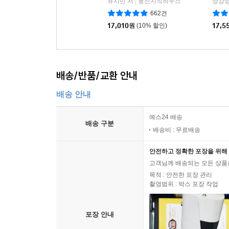
유시민 저
웅진지식하우스
장강명
|
그 안에서 나는 집에 온 것처럼 편안했고, 아이슬란
662건
베른의 소설 제목이 『지구 중심으로의 여정』이었는데, 
17,010
원
(10% 할인)
17,5
추천사
배송/반품/교환 안내
나는 나쁜 이야기의 독소를 정화시켜 끝내 아름다운
창조함으로써 자신에게 강요된 나쁜 이야기의 마법과
배송 안내
제가 읽은 가장 구체적인 ‘잠언’이에요. 허공에 뜬
예스24 배송
배송 구분
가질 수 있는 힘입니다. 읽기가 사는 고통을 덜어 
배송비 : 무료배송
있다고 믿어요. 정희진
안전하고 정확한 포장을 위해 
고객님께 배송되는 모든 상품을
장르를 뛰어넘는 놀라운 책이다. 이전 책들과 
목적 : 안전한 포장 관리
샌프란시스코크로니클
촬영범위 : 박스 포장 작업
서정적인 산문의 대가 솔닛은 자신의 삶에 대해, 
포장 안내
만들어 낸 신화들과 사유들을 다시 음미한다. 뉴요