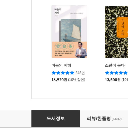
마음의 지혜
소년이 온다
248건
16,920
원
(10% 할인)
13,500
원
(10
멀고도 가까운
도서정보
리뷰/한줄평
(61/42)