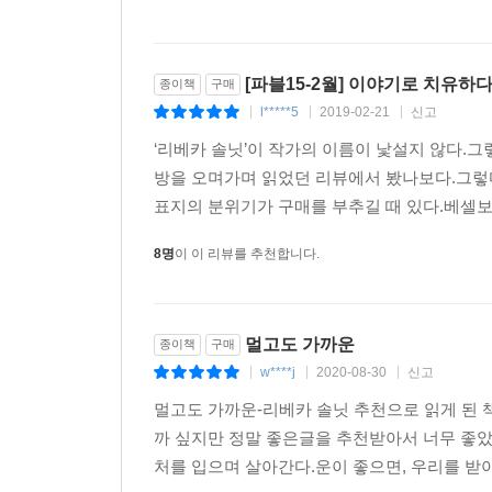
감정이입(empathy)이란 자신의 테두리 밖으로
현실적 존재를 알아보는 일이며, 바로 이것이 감정이
[파블15-2월] 이야기로 치유하
종이책
구매
l*****5
2019-02-21
신고
|
|
|
안데르센의 『눈의 여왕』이 지닌 매력 중 하나
충분하다. 많은 미국 원주민 이야기는 도무지 끝
‘리베카 솔닛’이 작가의 이름이 낯설지 않다.
베푸는 이가 되어 여전히 어떤 힘으로 작용한다.
방을 오며가며 읽었던 리뷰에서 봤나보다.그렇다
과정은, 마치 이야기를 거꾸로 진행시키는 것만 같다
표지의 분위기가 구매를 부추길 때 있다.베셀보다
있는 바다로 나아갔다.(363)
8명
이 이 리뷰를 추천합니다.
질병과 고통에의 감정이입, 그리고 돌봄과 성찰이라
아름다운 인격의 기록
멀고도 가까운
종이책
구매
w****j
2020-08-30
신고
이 책은 무엇보다 어머니와 딸에 관한 이야기이다.
|
|
|
자라나 마침내 뜻깊은 존재론적 성취를 이루는지 보
멀고도 가까운-리베카 솔닛 추천으로 읽게 된 
압도당하고 아버지와 경쟁하고 아버지를 죽이고 
까 싶지만 정말 좋은글을 추천받아서 너무 좋
서사라 할 만하다.
처를 입으며 살아간다.운이 좋으면, 우리를 받아