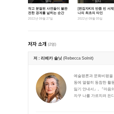
읽다
읽다
작고 분절된 사연들이 불완
[편집자K의 반쯤 빈 서재
전한 경계를 넓히는 순간
나의 최초의 타인
2022년 09월 27일
2022년 09월 05일
저자 소개
(2명)
저 :
리베카 솔닛
(Rebecca Solnit)
예술평론과 문화비평을 
동에 열렬히 동참한 활
잃기 안내서』, 『마음의
자꾸 나를 가르치려 든다