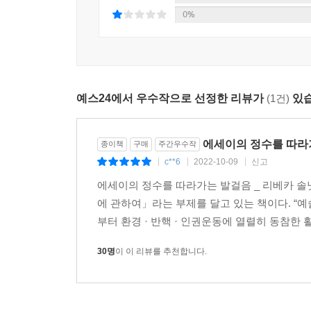
0%
우리의 이야기들은 도중에 끊임없이 다른 사람들의
‘읽기’의 능력, 타인에게 감정이입하고 타인을 
왕자』 같은 원형적인 서사뿐 아니라 극한의 추
방송으로 지켜보는 가운데 우물에 빠진 여자아이
예스24에서 우수작으로 선정한 리뷰가
(1건)
있습
잡아먹는 북극곰 이야기, 무엇보다 『신데렐라』의
이야기들이 솔닛을 어떻게 바꾸어놓았는지 이해하는 
거리를 넘어서 그녀의 삶과 우리의 삶을 단단하게 
에세이의 정수를 따라
종이책
구매
주간우수작
c**6
2022-10-09
신고
|
|
|
동화에서 힘 자체가 살아남기에 적합한 수단이 되
에세이의 정수를 따라가는 발걸음 _ 리베카 솔닛 
서로에 대한 친절한 행위에서 비롯된다. 망가뜨리지 
에 관하여」라는 부제를 달고 있는 책이다. “
되갚아준다. 미약한 존재에게 씨앗처럼 뿌렷던 친절이
부터 환경 · 반핵 · 인권운동에 열렬히 동참한 
작가가 된 많은 이들이 그렇듯, 나 역시 어린 시절부
30명
이 이 리뷰를 추천합니다.
했고, 지금까지도 놀라게 하는 것은 이야기의 숲과 
사실이다. 작가는 직업의 특성상 고립되며, 또 그
생각하는 것만큼 희귀하지 않다. 오히려 그 재능