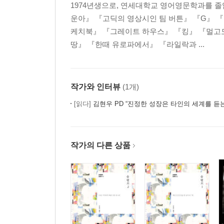
1974년생으로, 연세대학교 영어영문학과를 
운아』 『고딕의 영상시인 팀 버튼』 『G』 『
케치북』 『그레이트 하우스』 『킹』 『멀고도
땅』 『한때 유로파에서』 『라일락과 ...
작가와 인터뷰
(1개)
[읽다]
김현우 PD “진정한 성장은 타인의 세계를 듣는
작가의 다른 상품