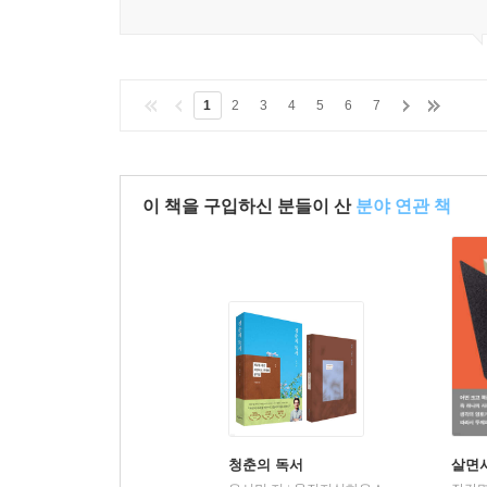
마치 책이 하나의 문이 된 듯했다. 사람들이 책을
셈이었다. 실제로 그곳에 발을 디디기까지 7개월 
모든 문제에서 멀리 떨어진 어떤 곳이 있다는, 나 또
1
2
3
4
5
6
7
거의 20여 년 전부터 자웅동체의 북극곰이 나타
상태다. 조류에 떠밀려 오거나 철새가 옮겨 온 
터전이었던 얼음이 녹아 사라졌음에도 그 주변을 떠
이 책을 구입하신 분들이 산
분야 연관 책
나머지 세계는 대부분 야생이나 질서 정연한 곳으로
주변 풍경이 모두 괴물이 되어 쫓고 쫓기는 상황, 오
어둠 속에서는 여러 가지가 하나로 섞인다. 그렇게
것은 위험하다. 적어도 자아를 규정하는 경계의 차
미지의 것에 대한 애정 어린 관심을 요구한다. 그
영역으로 들어가는 것을 의미한다. 창조는 언제나
모르고 있을 때만 일어난다. 빛이 비치면 생각의 
빛 속이 아니다.(272)
청춘의 독서
살면