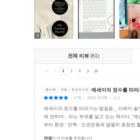
드러나기도 한다. 작가는 작가이기 전에 독자이며, 
매우 친밀하지만, 지극히 외롭기도 한 그 행위 안에서
우리가 책이라고 부르는 물건은 진짜 책이 아니라, 
책이 진짜 있어야 할 곳은 독자들의 머릿속, 관현악이
3
글쓰기는 누구에게도 할 수 없는 말을 아무에게도 하
전체 리뷰
(61)
훗날 독자가 될 수도 있는 누군가에게 하는 행위
상상할 수 없는 이야기를, 다른 이의 귀에 닿지 못
1
2
3
모르는 사람에게 침묵으로 말을 걸고, 그 이야기
아닐까.
에세이의 정수를 따라
종이책
구매
주간우수작
c**6
2022-10-09
신고
|
|
|
썰물 때의 단단하고 축축한 모래 위로 발자국이 선
에세이의 정수를 따라가는 발걸음 _ 리베카 솔닛 
있었을 것이다. 우리가 각자 뒤에 남긴 그 긴 선을
에 관하여」라는 부제를 달고 있는 책이다. “
걸음이 바느질의 한 땀 한 땀인 것처럼, 마치 내가
부터 환경 · 반핵 · 인권운동에 열렬히 동참한 
상상. 다른 이들이 만들어 내는 길과 교차하기도 하
하나로 엮인다. 마치 그 걸음이 바느질이고, 바느질은
30명
이 이 리뷰를 추천합니다.