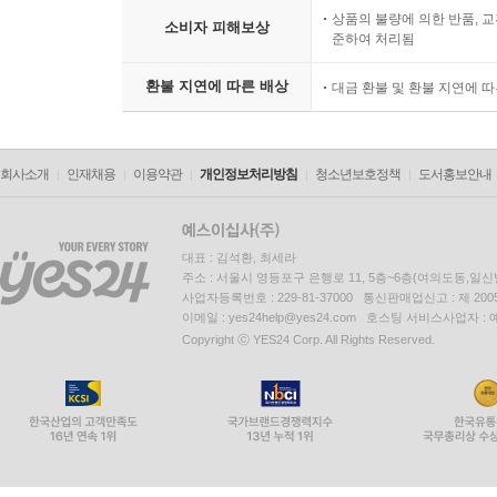
상품의 불량에 의한 반품, 교
소비자 피해보상
준하여 처리됨
환불 지연에 따른 배상
대금 환불 및 환불 지연에 
회사소개
인재채용
이용약관
개인정보처리방침
청소년보호정책
도서홍보안내
대표 : 김석환, 최세라
주소 : 서울시 영등포구 은행로 11, 5층~6층(여의도동,일신
사업자등록번호 : 229-81-37000 통신판매업신고 : 제 200
이메일 : yes24help@yes24.com 호스팅 서비스사업자 :
Copyright ⓒ YES24 Corp. All Rights Reserved.