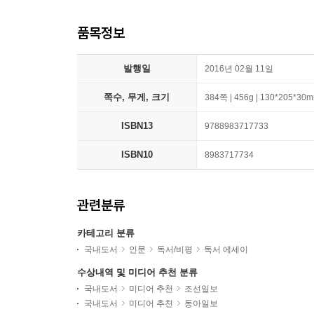
품목정보
발행일
2016년 02월 11일
쪽수, 무게, 크기
384쪽 | 456g | 130*205*30
ISBN13
9788983717733
ISBN10
8983717734
관련분류
카테고리 분류
국내도서
인문
독서/비평
독서 에세이
수상내역 및 미디어 추천 분류
국내도서
미디어 추천
조선일보
국내도서
미디어 추천
동아일보