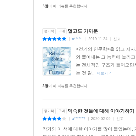
3명
이 이 리뷰를 추천합니다.
다른 사람(혹은 동물)을 돌보고 다른 이야기들
‘감정이입’이라는, 상상력을 바탕으로 하는 능력을 
“궁전, 부자, 복수 같은 관습적인 것”들과는 
『프랑켄슈타인』을 쓰면서 성취한 것만큼이나 말이다
멀고도 가까운
종이책
구매
n*****i
2019-11-24
신고
|
|
|
그 시기에 어머니의 상태는 어떤 것으로도 풀 수 없
<걷기의 인문학>을 읽고 저자
수 있는 대상이었다. 과일 자체를 처리하는 일이 
와 풀어내는 그 능력에 놀라고
하지만 무엇에 대한 비유였을까?(29~30)
는 전체적인 구조가 들어오면서
는 것 같...
더보기
나의 이야기는 오랫동안 여러 여인에게서 들어 왔던
혹은 누군가에게 자신을 내어 준 다음, 딸에게서 자신
3명
이 이 리뷰를 추천합니다.
여성이 거의 아무런 권력도 가지지 못했던 시절에
용어로 세상을 묘사하고, 잘못돼 버린 세상에 대
익숙한 것들에 대해 이야기하기
종이책
구매
시인 모두를 작아 보이게 만들어 버리는 걸작을 써
a******7
2020-02-09
신고
|
|
|
어떤 원형이자, 인간 조건의 일면을 축약해 보여 주는 
작가와 이 책에 대한 이야기를 많이 들었는데,