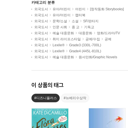
카테고리 분류
외국도서
유아/어린이
어린이
[창작동화 Storybooks]
외국도서
유아/어린이
챕터북
외국도서
문학/소설
소설
SF/판타지
외국도서
인문 사회
종 교
기독교
외국도서
예술 대중문화
대중문화
영화/드라마/TV
외국도서
취미 라이프스타일
공예/수집
공예
외국도서
Lexile®
Grade3 (330L-700L)
외국도서
Lexile®
Grade4 (445L-810L)
외국도서
예술 대중문화
원서만화/Graphic Novels
이 상품의 태그
#디즈니플러스
#뉴베리수상작