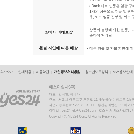
eBook 세트 상품은 일괄 
1개의 상품으로 취급 및 판매
우, 세트 상품 전부 및 세트
상품의 불량에 의한 반품, 교
소비자 피해보상
준하여 처리됨
환불 지연에 따른 배상
대금 환불 및 환불 지연에 
회사소개
인재채용
이용약관
개인정보처리방침
청소년보호정책
도서홍보안내
대표 : 김석환, 최세라
주소 : 서울시 영등포구 은행로 11, 5층~6층(여의도동,일신
사업자등록번호 : 229-81-37000 통신판매업신고 : 제 200
이메일 : yes24help@yes24.com 호스팅 서비스사업자 :
Copyright ⓒ YES24 Corp. All Rights Reserved.