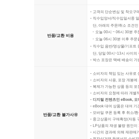
고객의 단순변심 및 착오구
직수입양서/직수입일서중 일
단, 아래의 주문/취소 조건인
오늘 00시 ~ 06시 30분 
반품/교환 비용
오늘 06시 30분 이후 주문
직수입 음반/영상물/기프트 
단, 당일 00시~13시 사이
박스 포장은 택배 배송이 가
소비자의 책임 있는 사유로 
소비자의 사용, 포장 개봉에 
복제가 가능한 상품 등의 포장을 
소비자의 요청에 따라 개별
디지털 컨텐츠인 eBook, 
eBook 대여 상품은 대여 기
모바일 쿠폰 등록 후 취소/환
반품/교환 불가사유
중고상품이 구매확정(자동 
LP상품의 재생 불량 원인이 기
시간의 경과에 의해 재판매가
전자상거래 등에서의 소비자