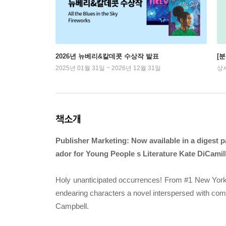
2026년 뉴베리&칼데콧 수상작 발표
[
2025년 01월 31일 ~ 2026년 12월 31일
상
책소개
Publisher Marketing: Now available in a digest
ador for Young People s Literature Kate DiCamil
Holy unanticipated occurrences! From #1 New York T
endearing characters a novel interspersed with comic
Campbell.