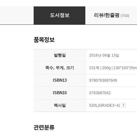
Flora and Ulysses: The Illuminated Adventu
도서정보
리뷰/한줄평
(7/10)
품목정보
발행일
2016년 09월 13일
쪽수, 무게, 크기
231쪽 | 200g | 130*193*20
ISBN13
9780763687649
ISBN10
0763687642
렉사일
520L(GRADE3~4)
관련분류