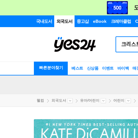
국내도서
외국도서
중고샵
eBook
크레마클럽
C
빠른분야찾기
베스트
신상품
이벤트
바이백
매
웰컴
외국도서
유아/어린이
어린이