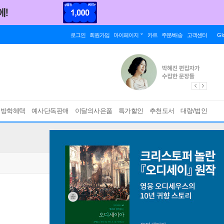
로그인
회원가입
마이페이지
카트
주문/배송
고객센터
Gl
름방학혜택
예사단독판매
이달의사은품
특가할인
추천도서
대량/법인