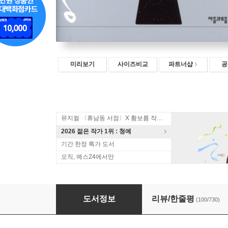
미리보기
사이즈비교
파트너샵
공
뮤지컬 〈휴남동 서점〉X 황보름 작가 북토크
2026 젊은 작가 1위 : 청예
기간 한정 특가 도서
오직, 예스24에서만
마크툽 Maktub
도서정보
리뷰/한줄평
(100/730)