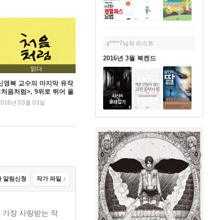
y****7
님의 리스트
2016년 3월 북켄드
읽다
신영복 교수의 마지막 유작
<처음처럼>, 9위로 뛰어 올
라
2016년 03월 03일
 알림신청
작가 파일
대 가장 사랑받는 작