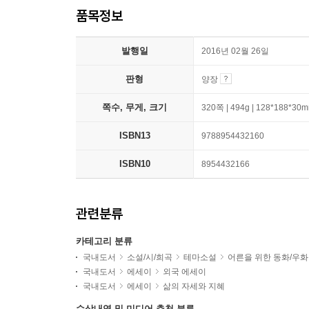
품목정보
발행일
2016년 02월 26일
판형
양장
쪽수, 무게, 크기
320쪽 | 494g | 128*188*30
ISBN13
9788954432160
ISBN10
8954432166
관련분류
카테고리 분류
국내도서
소설/시/희곡
테마소설
어른을 위한 동화/우화
국내도서
에세이
외국 에세이
국내도서
에세이
삶의 자세와 지혜
수상내역 및 미디어 추천 분류