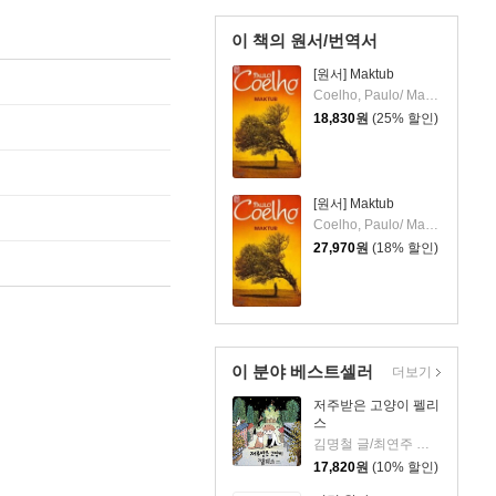
이 책의 원서/번역서
[원서] Maktub
Coelho, Paulo/ Marchand-Sauvagnargues, Francoise (TRN)
18,830
원
(25% 할인)
[원서] Maktub
Coelho, Paulo/ Marchand-Sauvagnargues, Francoise (TRN)
27,970
원
(18% 할인)
이 분야 베스트셀러
더보기
저주받은 고양이 펠리
스
김명철 글/최연주 그림
17,820
원
(10% 할인)