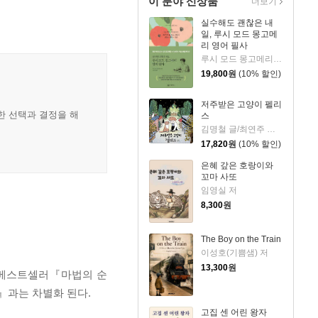
이 분야 신상품
더보기
실수해도 괜찮은 내
일, 루시 모드 몽고메
리 영어 필사
루시 모드 몽고메리 저/이루리 편역
19,800
원
(10% 할인)
저주받은 고양이 펠리
한 선택과 결정을 해
스
김명철 글/최연주 그림
17,820
원
(10% 할인)
은혜 갚은 호랑이와
꼬마 사또
임영실 저
8,300
원
The Boy on the Train
이성호(기쁨샘) 저
13,300
원
, 베스트셀러『마법의 순
』과는 차별화 된다.
고집 센 어린 왕자