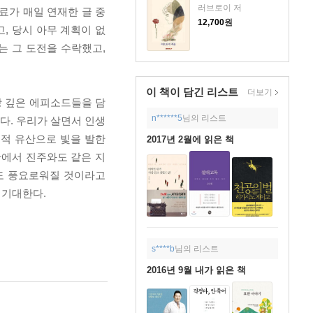
러브로이 저
코엘료가 매일 연재한 글 중
12,700
원
, 당시 아무 계획이 없
는 그 도전을 수락했고,
이 책이 담긴
리스트
더보기
상 깊은 에피소드들을 담
n******5
님의 리스트
있다. 우리가 살면서 인생
영적 유산으로 빛을 발한
2017년 2월에 읽은 책
안에서 진주와도 같은 지
도 풍요로워질 것이라고
 기대한다.
s****b
님의 리스트
2016년 9월 내가 읽은 책