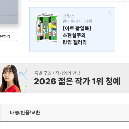
프랑스
퐁피두센터 기획
[아트 팝업북]
초현실주의
유하기
팝업 갤러리
배송/반품/교환