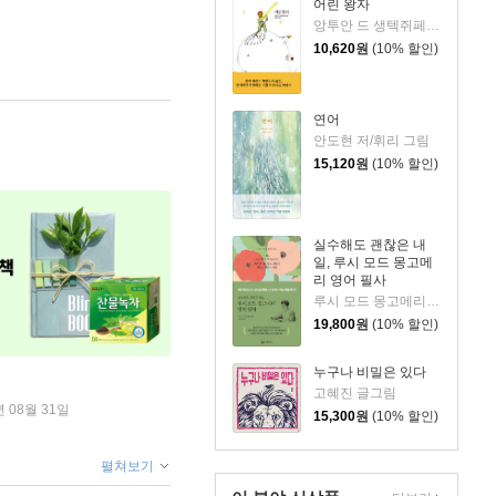
어린 왕자
앙투안 드 생텍쥐페리 저/황현산 역
10,620
원
(10% 할인)
연어
안도현 저/휘리 그림
15,120
원
(10% 할인)
실수해도 괜찮은 내
일, 루시 모드 몽고메
리 영어 필사
루시 모드 몽고메리 저/이루리 편역
19,800
원
(10% 할인)
누구나 비밀은 있다
고혜진 글그림
년 08월 31일
15,300
원
(10% 할인)
펼쳐보기