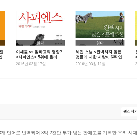
읽다
읽다
 전
이세돌 vs 알파고의 영향?
혜민 스님 <완벽하지 않은
입
<사피엔스> 5위에 올라
것들에 대한 사랑>, 6주 연
속 1위
2016년 03월 17일
2016년 03월 11일
관심작가
 83개 언어로 번역되어 3억 2천만 부가 넘는 판매고를 기록한 우리 시