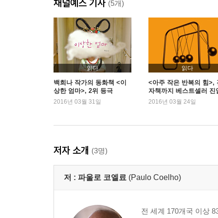
채널예스 기사
(5개)
읽다
읽다
백희나 작가의 동화책 <이
<아주 작은 반복의 힘>,
상한 엄마>, 2위 등극
자책까지 베스트셀러 진
2016년 03월 31일
2016년 03월 24일
저자 소개
(3명)
저 :
파울로 코엘료
(Paulo Coelho)
전 세계 170개국 이상