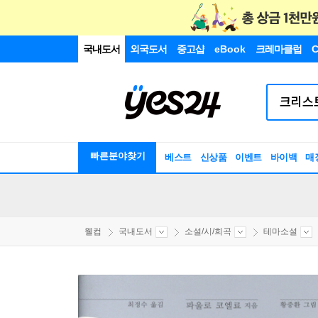
국내도서
외국도서
중고샵
eBook
크레마클럽
C
빠른분야찾기
베스트
신상품
이벤트
바이백
매
웰컴
국내도서
소설/시/희곡
테마소설