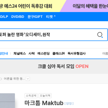
D/LP
DVD/BD
문구
/GIFT
티켓
장안내
채널예스
사락
예스펀딩
클래스24
독서유형검사
여
RBTI Lab
독서유형검사
크클 심야 독서 모임
OPEN
어른을 위한 동...
소득공제
오늘의책
마크툽 Maktub
[ 양장 ]