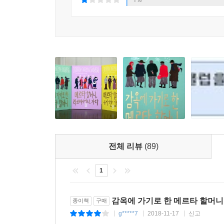
닉네임 갈퀴. 전직 선원. 정원 가꾸는 것을 좋아하며
송이를 꽂고 있고 목에도 나무랄 데 없는 스카프를
길 가는 젊은 여자들도 뒤를 돌아보곤 한다.
안나그레타 비엘케
암산의 여왕. 노인 강도단의 자금을 관리한다. 인터
유르스홀름의 위스타드 은행에서 평생을 일했다. 쪽 
닳아 자꾸만 흘러내리지만 알만 몇 번 바꾸었을 
가지고 다닌다.
스티나 오케르블룸
전체 리뷰
(89)
항상 좋은 옷을 차려입고 다니며 문학을 좋아한다
만드는 디자이너로 일했다. 강도단의 다섯 노인 중에
1
얻었는지 다 알고 있다. 리프팅이 유행할 때는, 누
감옥에 가기로 한 메르타 할머니
종이책
구매
낙엽 지는 황혼기를 맞아 인생을 조금 즐겨 보고 
g*****7
2018-11-17
신고
|
|
|
강도가 되는 것 이외에 다른 길이 없다면