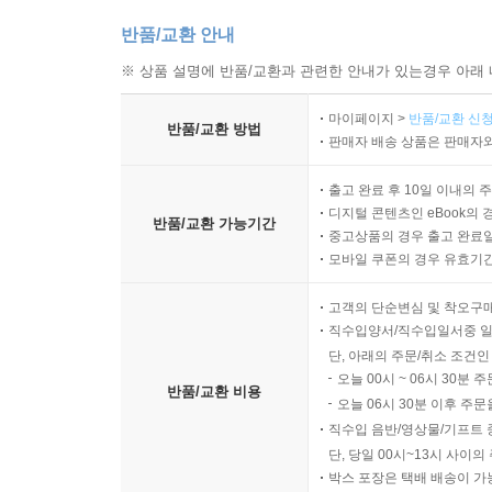
반품/교환 안내
※ 상품 설명에 반품/교환과 관련한 안내가 있는경우 아래 
마이페이지 >
반품/교환 신청
반품/교환 방법
판매자 배송 상품은 판매자와
출고 완료 후 10일 이내의 
디지털 콘텐츠인 eBook의 
반품/교환 가능기간
중고상품의 경우 출고 완료일
모바일 쿠폰의 경우 유효기간(
고객의 단순변심 및 착오구
직수입양서/직수입일서중 일
단, 아래의 주문/취소 조건인
오늘 00시 ~ 06시 30분 
반품/교환 비용
오늘 06시 30분 이후 주문
직수입 음반/영상물/기프트 
단, 당일 00시~13시 사이
박스 포장은 택배 배송이 가