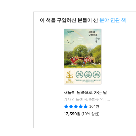
이 책을 구입하신 분들이 산
분야 연관 책
새들이 남쪽으로 가는 날
리사 리드센 저/손화수 역
북파머스
|
104건
17,550
원
(10% 할인)