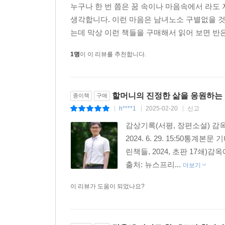
누구나 한 번 쯤은 꿈 속이나 마음속에서 라도
그 사회는 분명 뭔가 잘못된 사회임에 틀림없다 (본문
생각합니다. 이런 마음은 남녀노소 구별없을 것
는데 막상 이런 책들을 구매해서 읽어 보면 반은
메르타, 천재, 갈퀴, 스티나 그리고 안나그레타…
할머니, 할아버지 들이다. 노인들만 어렵고 외로운
1명
이 이 리뷰를 추천합니다.
장면을 본다면 우리는 어떤 반응을 보일까? 대개
성욕이 비유적으로 말해, 거세당한 상태인 것이다.
지나지 않는다. 살 만큼 살았으니 그냥 조용히 지내
할머니의 진정한 삶을 응원하는
종이책
구매
h****1
2025-02-20
신고
|
|
|
노인을 인간으로 대접하는 대신 요양소에 격리시켜
없는 청년도, 불안한 삶을 이어 가는 비정규직 노
감상기록(서평, 장편소설) 감
같은 일을 하면서도 훨씬 낮은 임금을 받는 여성들
2024. 6. 29. 15:50
가기로 한 메르타 할머니]에서 진정으로 하고 싶었던
린책들, 2024, 초판 17쇄
출처: 뉴스프리...
더보기
이 리뷰가 도움이 되었나요?