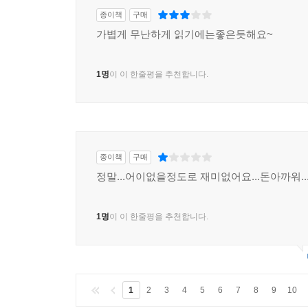
종이책
구매
가볍게 무난하게 읽기에는좋은듯해요~
1명
이 이 한줄평을 추천합니다.
종이책
구매
정말...어이없을정도로 재미없어요...돈아까워..
1명
이 이 한줄평을 추천합니다.
1
2
3
4
5
6
7
8
9
10