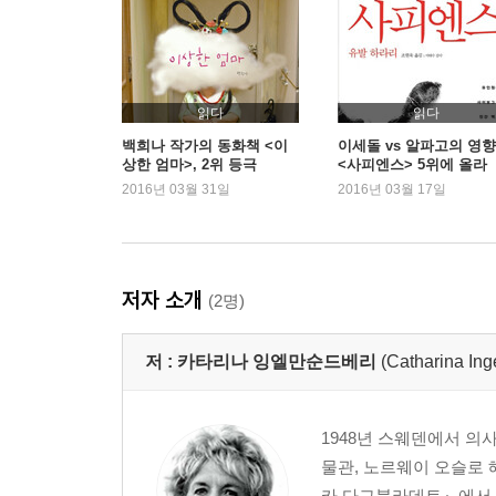
읽다
읽다
백희나 작가의 동화책 <이
이세돌 vs 알파고의 영향
상한 엄마>, 2위 등극
<사피엔스> 5위에 올라
2016년 03월 31일
2016년 03월 17일
저자 소개
(2명)
저 :
카타리나 잉엘만순드베리
(Catharina In
1948년 스웨덴에서 의
물관, 노르웨이 오슬로
카 다그블라데트』에서 기