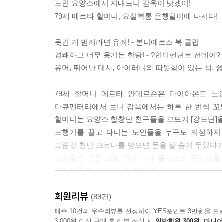
노인 요양소에서 지내느니 감옥이 낫겠어!
79세 메르타 할머니, 요절복통 은행털이에 나서다!
그러니까, 엄마는 마침내 자기가 하고 싶은 것을 한
지. 하나님을 믿어야 하고, 완벽한 아내와 엄마가 
웃긴 게 범죄라면 유죄! - 본니에르스 북 클럽
며 살았던 세대에 속해 있었던 거지. 아빠는 그런 
경쾌하고 너무 웃기는 한탕! - ?인디펜던트 선데이?
엠마의 이 말에 아들 안데르스도 전적으로 동의하며,
유머, 뛰어난 대사, 아이러니와 따뜻함이 있는 책. 
맞아, 너도 알겠지만, 되돌아보면 아빠는 자기 생각
까지 해야 할지 모르겠지만, 이런 엄마와 지금 벌어지
79세 할머니 메르타 안데르손은 다이아몬드 노인
--- p.276
다큐멘터리에서 보니 감옥에서는 하루 한 번씩 꼬
할머니는 요양소 합창단 친구들을 꼬드겨 [강도단]을
갈퀴가 나서서 스티나를 위로했다. 그럼, 그럼, 스
보행기를 끌고 다니는 노인들을 누구도 의심하지
람을 대신해서 결정을 내리는 게 인생인 거야.
그림값 천만 크로나를 받으면 돈을 잘 숨겨 두었다가
--- p.446
노인들은 훔친 그림 위에 수채 물감으로 콧수염을 
그림값으로 받은 돈 중 절반을 폭풍우 통에 잃어버
이 돈은 우리에겐 아주 중요한 돈이란다. 이 나라를
노인들은 무작정 경찰서에 찾아가 자신들이 범인이라
이 아니야, 알겠지만. 우리는 단지 국가가 실패한
회원리뷰
본의 아니게 완전 범죄를 저지른 노인들, 사라진 돈
(89건)
할 수 있어. 그 부자들의 돈을, 돈이 필요한 사람
수 없는 좌충우돌 강도단의 이야기! 노인들의 진짜 
매주 10건의 우수리뷰를 선정하여 YES포인트 3만원을 드
야. 과부들, 노인들 그리고 환자들…….
3,000원 이상 구매 후 리뷰 작성 시
일반회원 300원, 마니아