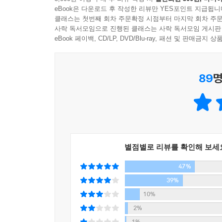
eBook은 다운로드 후 작성한 리뷰만 YES포인트 지급됩니
좌충우돌 5인조 노인 강도단 소개
--- p.503~504
클래스는 첫번째 회차 주문확정 시점부터 마지막 회차 주문
사락 독서모임으로 진행된 클래스는 사락 독서모임 게시판
하루 범죄 한 건이면 의사가 필요 없다.
eBook 페이백, CD/LP, DVD/Blu-ray, 패션 및 판매금
- 스티나 오케르블롬, 77세
89
명
메르타 안데르손
스톡홀름 시 쇠데르말름 출신. 노인 강도단의 리더
끌지 않기 위해 일부러 아주 평범한 색으로 골라 산
절대로 핸드백을 들지 않고 대신 허리춤에 전대를 차
수 있기 위함이다.
별점별로 리뷰를 확인해 보세
오스카르 크루프
47%
닉네임 천재. 노인 강도단의 브레인으로 발명의 귀재
머리에 직접 발명한 LED 캡 모자를 쓰고 있다. 
39%
목수로 일했고 어머니는 이탈리아 사람이었다. 어린 
10%
2%
베르틸 엥스트룀
1%