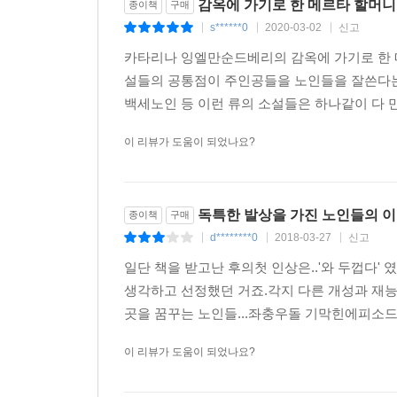
감옥에 가기로 한 메르타 할머니
종이책
구매
s******0
2020-03-02
신고
|
|
|
카타리나 잉엘만순드베리의 감옥에 가기로 한 
설들의 공통점이 주인공들을 노인들을 잘쓴다는
백세노인 등 이런 류의 소설들은 하나같이 다 만
이 리뷰가 도움이 되었나요?
독특한 발상을 가진 노인들의 
종이책
구매
d********0
2018-03-27
신고
|
|
|
일단 책을 받고난 후의첫 인상은..'와 두껍다
생각하고 선정했던 거죠.각지 다른 개성과 재능을
곳을 꿈꾸는 노인들...좌충우돌 기막힌에피소드이
이 리뷰가 도움이 되었나요?