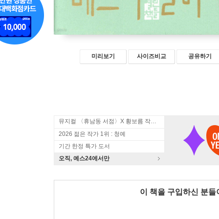
미리보기
사이즈비교
공유하기
뮤지컬 〈휴남동 서점〉X 황보름 작가 북토크
2026 젊은 작가 1위 : 청예
기간 한정 특가 도서
오직, 예스24에서만
이 책을 구입하신 분