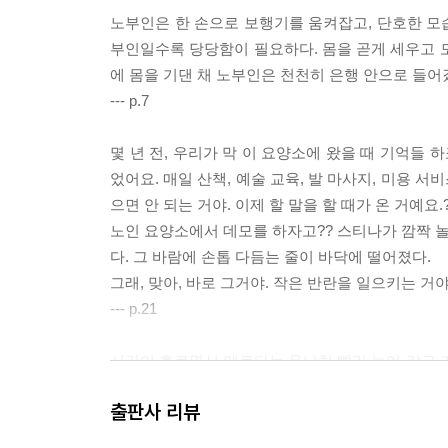
노부인은 한 손으로 보행기를 움켜잡고, 단호한 모습
부인일수록 당당함이 필요하다. 몸을 곧게 세우고 
에 몸을 기댄 채 노부인은 천천히 은행 안으로 들어
--- p.7
몇 년 전, 우리가 막 이 요양소에 왔을 때 기억들
었어요. 매일 산책, 예술 교육, 발 마사지, 미용
으면 안 되는 거야. 이제 할 말을 할 때가 온 거예요.
노인 요양소에서 데모를 하자고?? 스티나가 깜짝 놀
다. 그 바람에 손톱 다듬는 줄이 바닥에 떨어졌다.
그래, 맞아, 바로 그거야. 작은 반란을 일으키는 거야
--- p.21
시간이 흐르면서 메르타는 유난히 빨리 늙어 갔고 
는 전혀 내색하지 않았다. 그녀는 슬픔과 고통을 숨
출판사 리뷰
람들은 이 웃음에 얼마나 잘 속는가!
--- p.45