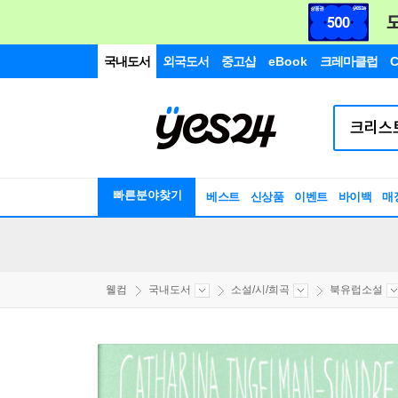
국내도서
외국도서
중고샵
eBook
크레마클럽
C
빠른분야찾기
베스트
신상품
이벤트
바이백
매
웰컴
국내도서
소설/시/희곡
북유럽소설