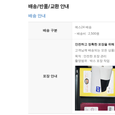
배송/반품/교환 안내
배송 안내
예스24 배송
배송 구분
배송비 : 2,500원
안전하고 정확한 포장을 위해 
고객님께 배송되는 모든 상품을
목적 : 안전한 포장 관리
촬영범위 : 박스 포장 작업
포장 안내