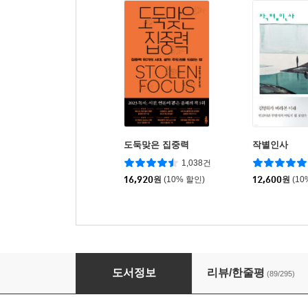
도둑맞은 집중력
작별인사
1,038건
16,920
원
(10% 할인)
12,600
원
(10
감옥에 가기로 한 메르타 할머니
도서정보
리뷰/한줄평
(89/295)