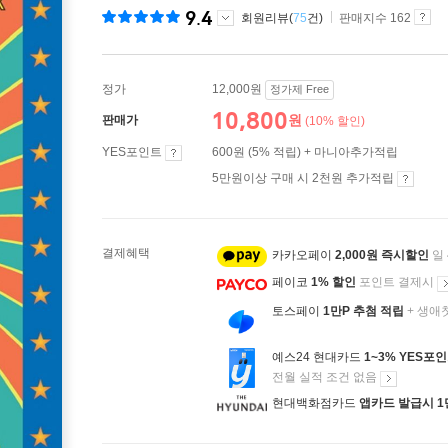
9.4
회원리뷰(
75
건)
판매지수 162
정가
12,000원
정가제 Free
10,800
원
판매가
(10% 할인)
YES포인트
600원 (5% 적립) + 마니아추가적립
5만원이상 구매 시 2천원 추가적립
결제혜택
카카오페이
2,000원 즉시할인
일
페이코
1% 할인
포인트 결제시
토스페이
1만P 추첨 적립
+ 생애
예스24 현대카드
1~3% YES포
전월 실적 조건 없음
현대백화점카드
앱카드 발급시 1