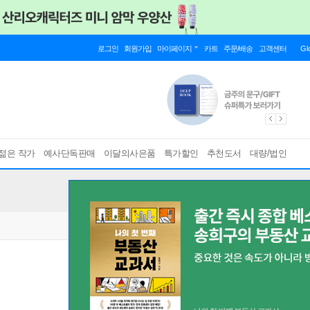
로그인
회원가입
마이페이지
카트
주문/배송
고객센터
Gl
젊은 작가
예사단독판매
이달의사은품
특가할인
추천도서
대량/법인