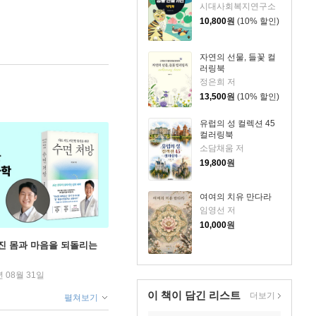
시대사회복지연구소
10,800
원
(10% 할인)
자연의 선물, 들꽃 컬
러링북
정은희 저
13,500
원
(10% 할인)
유럽의 성 컬렉션 45
컬러링북
소담채움 저
19,800
원
여여의 치유 만다라
임영선 저
10,000
원
무너진 몸과 마음을 되돌리는
년 08월 31일
이 책이 담긴
리스트
더보기
펼쳐보기