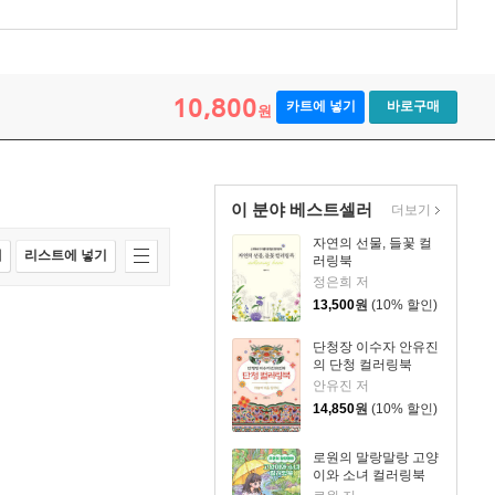
10,800
카트에 넣기
바로구매
원
이 분야 베스트셀러
더보기
자연의 선물, 들꽃 컬
매
리스트에 넣기
러링북
정은희 저
13,500
원
(10% 할인)
단청장 이수자 안유진
의 단청 컬러링북
안유진 저
14,850
원
(10% 할인)
로원의 말랑말랑 고양
이와 소녀 컬러링북