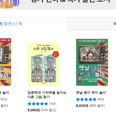
들이
함께 산 책
형 놀이
집중력과 기억력을 높이는
옛날 종이 딱지 놀이
다른 그림 찾기
63건
40건
74건
 할인)
8,050
원
(30% 할인)
9,000
원
(10% 할인)