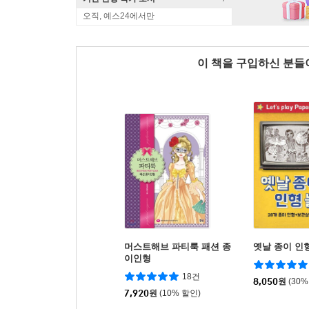
오직, 예스24에서만
이 책을 구입하신 분
머스트해브 파티룩 패션 종
옛날 종이 인
이인형
18건
8,050
원
(30%
7,920
원
(10% 할인)