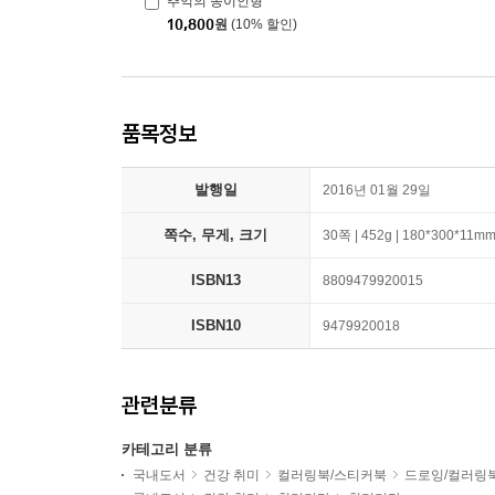
추억의 종이인형
10,800
원
(10% 할인)
품목정보
발행일
2016년 01월 29일
쪽수, 무게, 크기
30쪽 | 452g | 180*300*11m
ISBN13
8809479920015
ISBN10
9479920018
관련분류
카테고리 분류
국내도서
건강 취미
컬러링북/스티커북
드로잉/컬러링