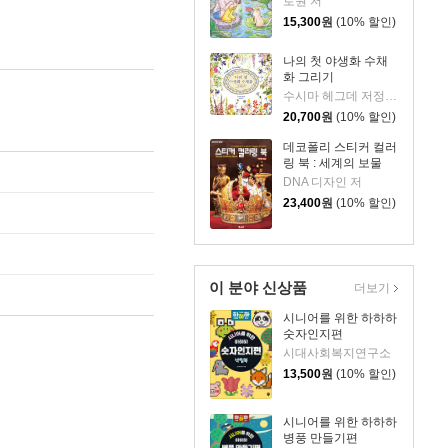
로원 저
15,300
원
(10% 할인)
나의 첫 야생화 수채
화 그리기
수시마 헤그데 저정상희 역
20,700
원
(10% 할인)
데코폴리 스티커 컬러
링 북 : 세계의 보물
DNA 디자인 저
23,400
원
(10% 할인)
이 분야 신상품
더보기
시니어를 위한 하하하
숫자인지편
시대사회복지연구소
13,500
원
(10% 할인)
시니어를 위한 하하하
병풍 만들기편