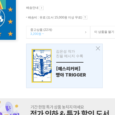
배송안내
배송비 : 유료 (도서 15,000원 이상 무료)
중고상품 (22개)
이 상품을 팔기
3,200원 ~
김은성 작가
친필 메시지 수록
---------------
[예스리커버]
빵야 TRIGGER