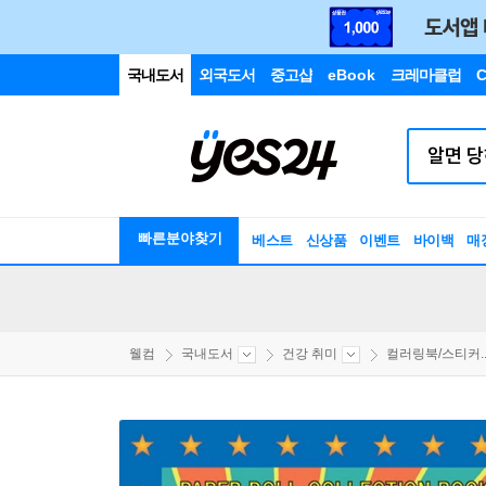
국내도서
외국도서
중고샵
eBook
크레마클럽
C
빠른분야찾기
베스트
신상품
이벤트
바이백
매
웰컴
국내도서
건강 취미
컬러링북/스티커..