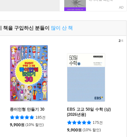
AD
이 책을 구입하신 분들이
많이 산 책
2
/4
종이인형 만들기 30
EBS 고교 50일 수학 (상)
(2026년용)
185건
175건
9,900
원
(10% 할인)
9,900
원
(10% 할인)