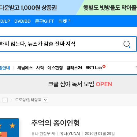
D/LP
DVD/BD
문구
/GIFT
티켓
독서유형검사
장안내
채널예스
사락
예스펀딩
클래스24
RBTI Lab
독서유형검사
크클 심야 독서 모임
OPEN
.
드로잉/컬러링북
추억의 종이인형
유나 편집부 저
유나(YUNA)
2016년 01월 29일