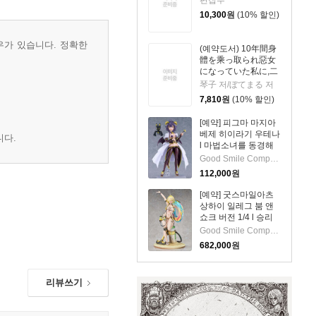
10,300
원
(10% 할인)
우가 있습니다. 정확한
(예약도서) 10年間身
體を乘っ取られ惡女
になっていた私に,二
度と顔を見せるなと
琴子 저/ぼてまる 저
婚約破棄してきた騎
7,810
원
(10% 할인)
士樣が今日もすがっ
てくる 8
[예약] 피그마 마지아
베제 히이라기 우테나
니다.
l 마법소녀를 동경해
서
Good Smile Company
112,000
원
[예약] 굿스마일아츠
상하이 일레그 붐 앤
쇼크 버전 1/4 l 승리
의여신 니케
Good Smile Company
682,000
원
리뷰쓰기