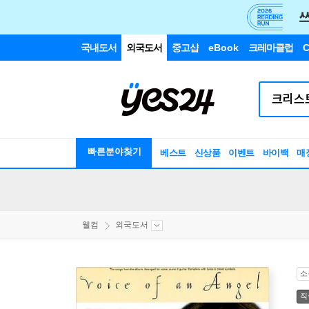
국내도서
외국도서
중고샵
eBook
크레마클럽
C
빠른분야찾기
베스트
신상품
이벤트
바이백
매
웰컴
외국도서
소
직