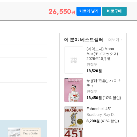
26,550
카트에 넣기
바로구매
원
이 분야 베스트셀러
더보기
(예약도서) Mono
Max(モノマックス)
2026年10月號
편집부
18,520
원
かぎ針で編む ハロ-キ
ティ
편집부
18,450
원
(10% 할인)
Fahrenheit 451
Bradbury, Ray D.
8,200
원
(41% 할인)