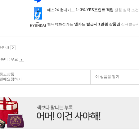
예스24 현대카드
1~3% YES포인트 적립
전월 실적 조건
현대백화점카드
앱카드 발급시 1만원 상품권
신규발급
송안내
송비 : 무료
중고상품
이 상품을 팔기
판매요청하기