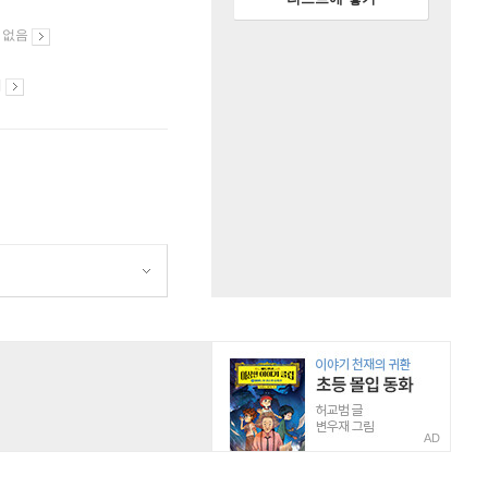
 없음
시
AD