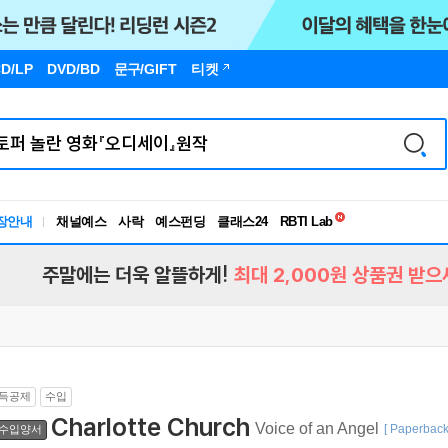
D/LP
DVD/BD
문구
/GIFT
티켓
독서유형검사
RBTI Lab
장안내
채널예스
사락
예스펀딩
클래스24
독서유형검사
주말에는 더욱 알뜰하게!
최대 2,000원 상품권 받으
득공제
수입
Charlotte Church
Voice of an Angel
[ Paperback
수입양서