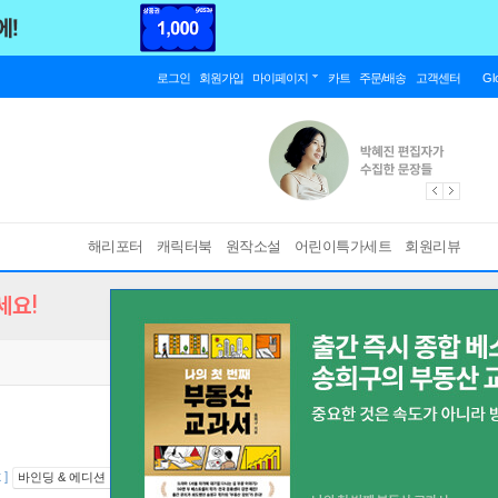
로그인
회원가입
마이페이지
카트
주문/배송
고객센터
Gl
해리포터
캐릭터북
원작소설
어린이특가세트
회원리뷰
세요!
 ]
바인딩 & 에디션 안내