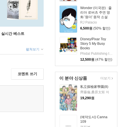
Wonder (미국판) : 줄
리아 로버츠 주연 영
화 '원더' 원작 소설
RJ Palacio
6,500
원
(50% 할인)
권 실시간 베스트
Disney/Pixar Toy
Story 5 My Busy
Books
펼쳐보기
Phidal Publishing Inc.
12,500
원
(47% 할인)
코멘트 쓰기
이 분야 신상품
더보기
私立探檢家學園(8)
齊藤倫,桑原太矩 저
19,290
원
(예약도서) Canna
109
편집부