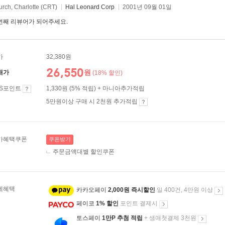
rch, Charlotte (CRT)
Hal Leonard Corp
2001년 09월 01일
번째 리뷰어가 되어주세요.
가
32,380원
26,550
원
매가
(18% 할인)
ES포인트
1,330원 (5% 적립) + 마니아추가적립
5만원이상 구매 시 2천원 추가적립
가혜택쿠폰
쿠폰받기
주문금액대별 할인쿠폰
제혜택
카카오페이
2,000원 즉시할인
일 400건, 4만원 이상
페이코
1% 할인
포인트 결제시
토스페이
1만P 추첨 적립
+ 생애첫결제 3천원