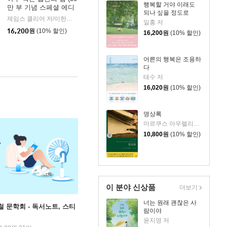
행복할 거야 이래도
만 부 기념 스페셜 에디
되나 싶을 정도로
션)
제임스 클리어 저/이한이 역
비즈니스북스
|
일홍 저
16,200
원
(10% 할인)
16,200
원
(10% 할인)
어른의 행복은 조용하
다
태수 저
16,020
원
(10% 할인)
명상록
마르쿠스 아우렐리우스 저/박문재 역
10,800
원
(10% 할인)
이 분야 신상품
더보기
너는 원래 괜찮은 사
철 문학회 - 독서노트, 스티
람이야
윤지영 저