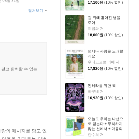
년 08월 31일
17,100
원
(10% 할인)
펼쳐보기
길 위에 흩어진 별을
모아
이금화 저
18,000
원
(10% 할인)
언제나 사랑을 노래할
게요
우타고코로 리에 저
17,820
원
(10% 할인)
 결코 완벽할 수 없는
멘헤라를 위한 책
하루네 저
16,920
원
(10% 할인)
오늘도 우리는 나선으
로 걷는다 + 무리하지
않는 선에서 + 마음의
 사랑의 메시지를 담고 있
문제 세트
한수희 저
께 있음을 일깨우는 이번