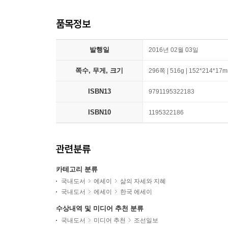
품목정보
발행일
2016년 02월 03일
쪽수, 무게, 크기
296쪽 | 516g | 152*214*17
ISBN13
9791195322183
ISBN10
1195322186
관련분류
카테고리 분류
국내도서
에세이
삶의 자세와 지혜
국내도서
에세이
한국 에세이
수상내역 및 미디어 추천 분류
국내도서
미디어 추천
조선일보