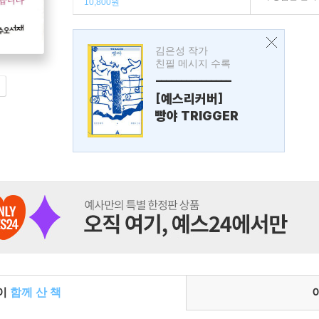
10,800원
김은성 작가
친필 메시지 수록
---------------
[예스리커버]
빵야 TRIGGER
들이
함께 산 책