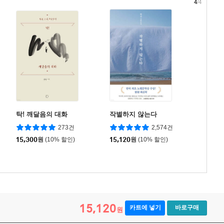
4
/4
탁! 깨달음의 대화
작별하지 않는다
273건
2,574건
15,300
원
(10% 할인)
15,120
원
(10% 할인)
15,120
카트에 넣기
바로구매
원