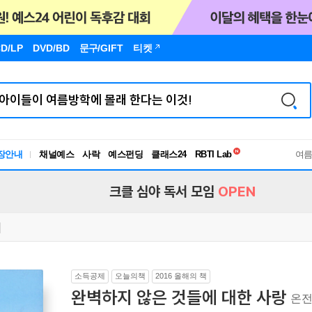
D/LP
DVD/BD
문구
/GIFT
티켓
독서유형검사
장안내
채널예스
사락
예스펀딩
클래스24
RBTI Lab
여
독서유형검사
크클 심야 독서 모임
OPEN
소득공제
오늘의책
2016 올해의 책
완벽하지 않은 것들에 대한 사랑
온전