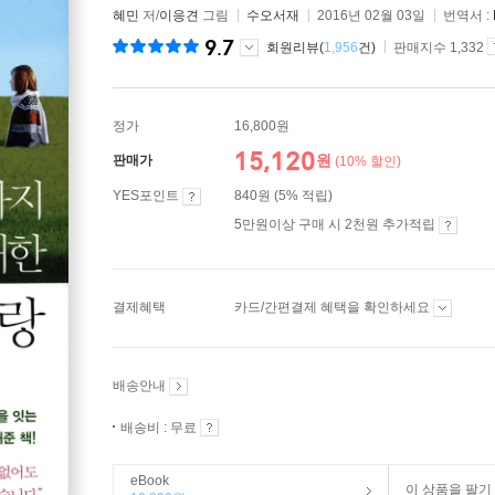
혜민
저/
이응견
그림
수오서재
2016년 02월 03일
번역서 :
9.7
회원리뷰(
1,956
건)
판매지수 1,332
정가
16,800원
15,120
원
판매가
(10% 할인)
YES포인트
840원 (5% 적립)
5만원이상 구매 시 2천원 추가적립
결제혜택
카드/간편결제 혜택을 확인하세요
배송안내
배송비 : 무료
eBook
이 상품을 팔기