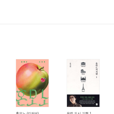
혼모노 (리커버)
유럽 도시 기행 1