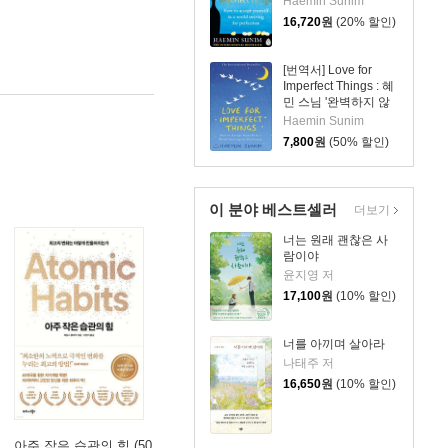
Haemin Sunim
16,720
원
(20% 할인)
[번역서] Love for
Imperfect Things : 혜
민 스님 '완벽하지 않
은 것들에 대한 사랑'
Haemin Sunim
영문판
7,800
원
(50% 할인)
이 분야 베스트셀러
더보기
너는 원래 괜찮은 사
람이야
윤지영 저
17,100
원
(10% 할인)
너를 아끼며 살아라
나태주 저
16,650
원
(10% 할인)
아주 작은 습관의 힘 (50