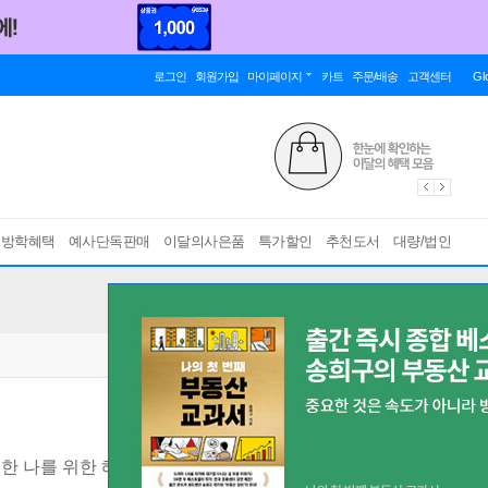
로그인
회원가입
마이페이지
카트
주문/배송
고객센터
Gl
름방학혜택
예사단독판매
이달의사은품
특가할인
추천도서
대량/법인
한 나를 위한 혜민 스님의 따뜻한 응원