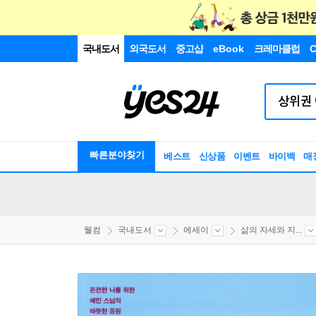
국내도서
외국도서
중고샵
eBook
크레마클럽
C
빠른분야찾기
베스트
신상품
이벤트
바이백
매
웰컴
국내도서
에세이
삶의 자세와 지...