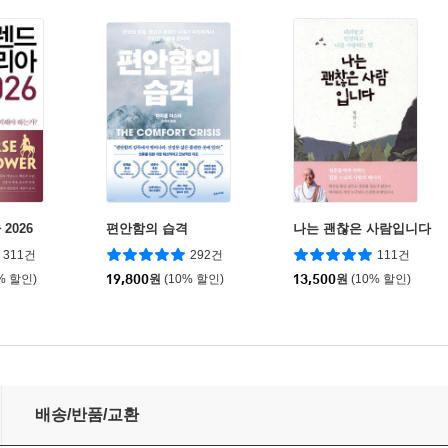
2026
편안함의 습격
나는 괜찮은 사람입니다
311건
292건
111건
% 할인)
19,800
원
(10% 할인)
13,500
원
(10% 할인)
배송/반품/교환