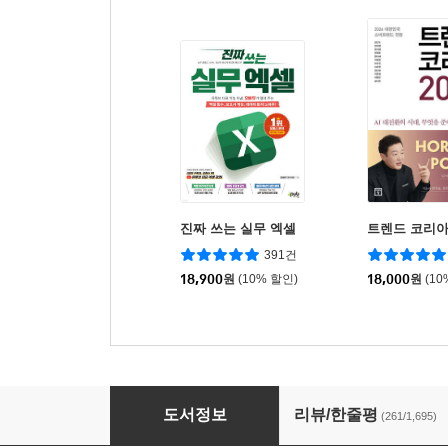
진짜 쓰는 실무 엑셀
트렌드 코리아 
391건
18,900
원
(10% 할인)
18,000
원
(10
완벽하지 않은 것들에 대한 사랑
도서정보
리뷰/한줄평
(261/1,695)