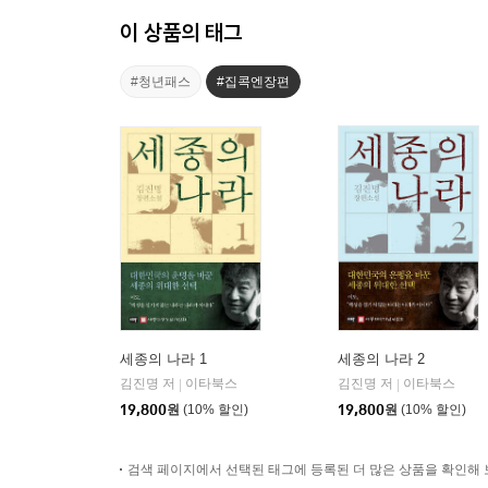
이 상품의 태그
#청년패스
#집콕엔장편
세종의 나라 1
세종의 나라 2
김진명 저
이타북스
김진명 저
이타북스
|
|
19,800
원
(10% 할인)
19,800
원
(10% 할인)
검색 페이지에서 선택된 태그에 등록된 더 많은 상품을 확인해 