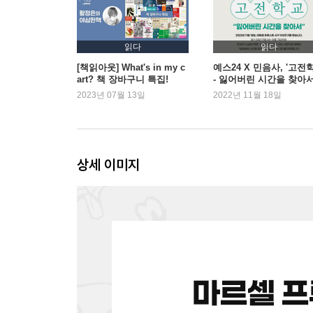
읽다
읽다
[책읽아웃] What's in my c
예스24 X 민음사, '고전
art? 책 장바구니 특집!
- 잃어버린 시간을 찾아서
온라인 강연 론칭
2023년 07월 13일
2022년 11월 18일
상세 이미지