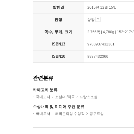
발행일
2015년 12월 15일
판형
양장
쪽수, 무게, 크기
2,756쪽 | 4,780g | 152*217
ISBN13
9788937432361
ISBN10
8937432366
관련분류
카테고리 분류
국내도서
소설/시/희곡
프랑스소설
수상내역 및 미디어 추천 분류
국내도서
해외문학상 수상작
공쿠르상