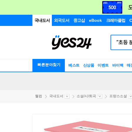
국내도서
외국도서
중고샵
eBook
크레마클럽
C
빠른분야찾기
베스트
신상품
이벤트
바이백
매
웰컴
국내도서
소설/시/희곡
프랑스소설