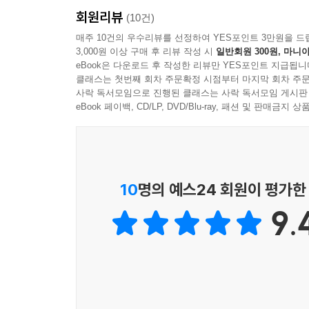
회원리뷰
(10건)
프루스트 이전 소설들의 종착지이자, 프루스트 이
매주 10건의 우수리뷰를 선정하여 YES포인트 3만원을 드
3,000원 이상 구매 후 리뷰 작성 시
일반회원 300원, 마니아
프루스트의 『잃어버린 시간을 찾아서』는 《타임스》
eBook은 다운로드 후 작성한 리뷰만 YES포인트 지급됩니
발레리, 베케트, 보부아르 같은 거장들뿐만 아니라 
클래스는 첫번째 회차 주문확정 시점부터 마지막 회차 주문
사락 독서모임으로 진행된 클래스는 사락 독서모임 게시판
17∼18세기 소설들이 인간 내면보다는 인간이 몸
eBook 페이백, CD/LP, DVD/Blu-ray, 패션 및 판매금
그리고 그 인간 ‘의식의 흐름’ 그 자체에 생각과 펜
코르크로 문틈을 막고 천식과 싸우며 14년에 걸쳐 써낸
성장과 시선에 따라 한 인간이 품을 수 있는 온갖 사
10
명의 예스24 회원이 평가한
문화, 정치, 역사 등 그야말로 ‘인간 삶’의 총체적
9.
을 하게 해 준다.
“진정한 삶, 마침내 발견되고 밝혀진 삶, 따라서
시간을 찾아서』는 우리가 ‘소설’을 통해 얻고 바
않고는 소설을 읽었다고 할 수 없을 것이다.