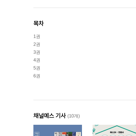
목차
1권
2권
3권
4권
5권
6권
채널예스 기사
(10개)