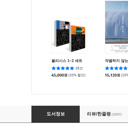
율리시스 1~2 세트
작별하지 않
26건
45,000
원
(10% 할인)
15,120
원
(10
잃어버린 시간을 찾아서 1-6 세트
도서정보
리뷰/한줄평
(10/37)