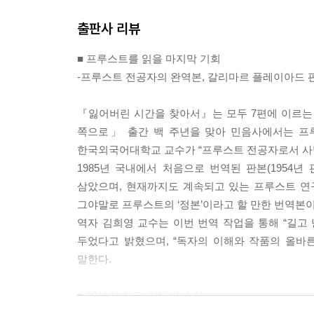
출판사 리뷰
■ 프루스트를 읽을 마지막 기회
-프루스트 전공자의 완역본, 갈리마르 플레이아드 판
『잃어버린 시간을 찾아서』는 모두 7편에 이르는 연
쪽으로」 출간 백 주년을 맞아 민음사에서는 프루
한국외국어대학교 교수가 “프루스트 전공자로서 사명
1985년 국내에서 처음으로 번역된 판본(1954년
삼았으며, 현재까지도 계속되고 있는 프루스트 연구
그야말로 프루스트의 ‘정본’이라고 할 만한 번역본이
역자 김희영 교수는 이번 번역 작업을 통해 “길고 
두었다고 밝혔으며, “독자의 이해와 작품의 올바
말한다.
■ 20세기 최고, 최대의 소설
- 프루스트를 읽지 않고 소설을 읽었다 말할 수 없다