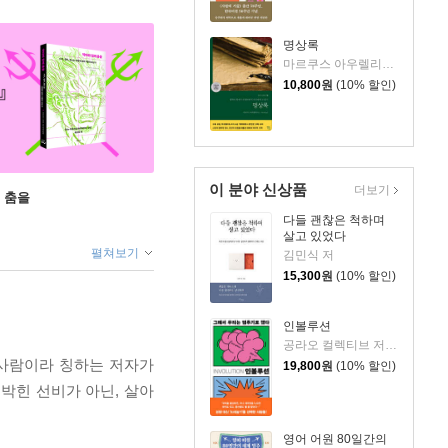
명상록
마르쿠스 아우렐리우스 저/박문재 역
10,800
원
(10% 할인)
이 분야 신상품
더보기
 춤을
다들 괜찮은 척하며
살고 있었다
펼쳐보기
김민식 저
15,300
원
(10% 할인)
인볼루션
공라오 컬렉티브 저/홍명교 역
 사람이라 칭하는 저자가
19,800
원
(10% 할인)
박힌 선비가 아닌, 살아
영어 어원 80일간의