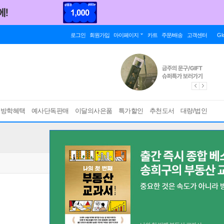
로그인
회원가입
마이페이지
카트
주문/배송
고객센터
Gl
름방학혜택
예사단독판매
이달의사은품
특가할인
추천도서
대량/법인