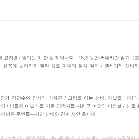
 묘지명 / 일기는 이 한 몸의 역사다―13년 동안 써내려간 일기《흠
의 유혹에 넘어가지 말라-성호 이익의 절식 철학 / 권세가와 선비
장가 김광수와 장서가 이하곤 / 그림을 아는 선비, 제발을 남기다
기 / 남몰래 예술가를 키운 명망가들-서평군 이요와 이정보 / 산을
 뛰어넘은 문인들―시인 삼대와 천민 시인 홍세태
지>와 선비들의 척독 / 제사를 올려 내 정신에게 사죄하다-문학의 