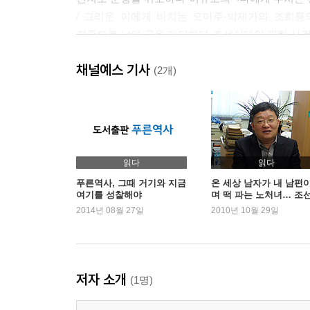
/ 그리운 이에게 바치는 오마주-박제가와 조희룡의
기준으로 남의 글을 재단하다-조선시대의 필화 사건
채널예스 기사
4부 공부와 서책
(2개)
일백 세대 뒤에 태어날 이와 벗 삼으리 -박지원과 
기록하라-공부하는 법, 글쓰는 법 / 지식에 앞서
갈림길-과거를 포기하고 금강산으로 떠난 신광하
읽다
읽다
푸른역사, 그때 거기와 지금
온 세상 남자가 내 남편
여기를 성찰해야
며 떡 파는 노처녀… 조
‘슈퍼스타 K’ - 안대회
2014년 08월 27일
2010년 10월 29일
저자 소개
(1명)