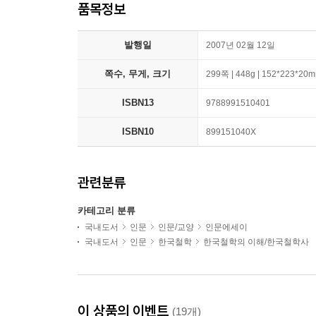
품목정보
발행일
2007년 02월 12일
쪽수, 무게, 크기
299쪽 | 448g | 152*223*20
ISBN13
9788991510401
ISBN10
899151040X
관련분류
카테고리 분류
국내도서
인문
인문/교양
인문에세이
국내도서
인문
한국철학
한국철학의 이해/한국철학사
이 상품의 이벤트
(19개)