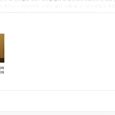
 회인시 / 어린이라면 누구나 좋은 시를 쓸 수 있다-박엽과 목만중
 / 역사는 천하의 공언이다-역사 바로잡기와 뒤집어 보기
박규수의 옛글 읽기 / 선비라면 반드시 읽어야 할 책-조선시대의 베스
 학문하는 자세를 배우다-참스승 퇴계 이황과 다산 정약용 / 선인과
이라
선의