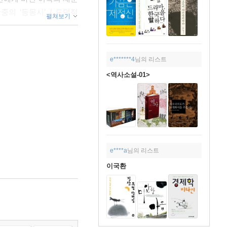
의 ‘동몽시’ / 도덕적
펼쳐보기
e*******4
님의 리스트
트셀러 / 끊임없이 읽고
<역사소설-01>
 범인이 다른 길을 가는
e****a
님의 리스트
이국환