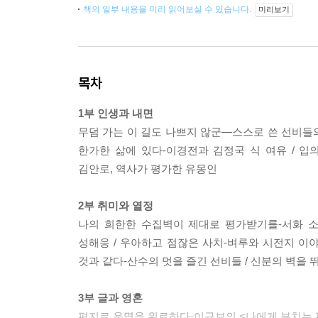
책의 일부 내용을 미리 읽어보실 수 있습니다.
미리보기
목차
1부 인생과 내면
무덤 가는 이 길도 나쁘지 않군―스스로 쓴 선비들의
한가한 삶에 있다-이경전과 김정국 식 여유 / 입
김안로, 역사가 평가한 유몽인
2부 취미와 열정
나의 희한한 수집벽이 제대로 평가받기를-서화 소
성해응 / 우아하고 점잖은 사치-벼루와 시전지 이야
것과 같다-산수의 멋을 즐긴 선비들 / 신분의 벽을
3부 글과 영혼
편지로 운명을 위로하다-이규보의 <나에게 부치는 편