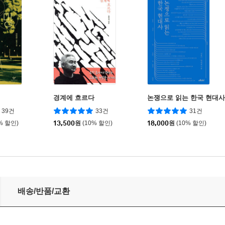
경계에 흐르다
논쟁으로 읽는 한국 현대사
39건
33건
31건
% 할인)
13,500
원
(10% 할인)
18,000
원
(10% 할인)
배송/반품/교환