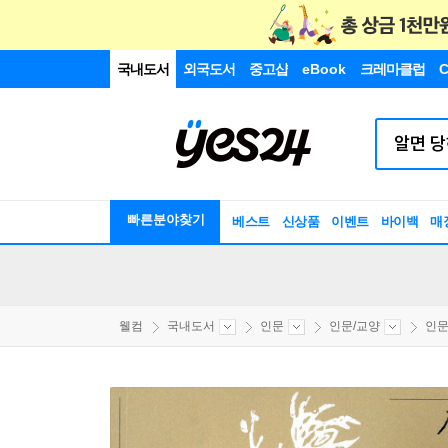
국내도서
외국도서
중고샵
eBook
크레마클럽
C
빠른분야찾기
베스트
신상품
이벤트
바이백
매
웰컴
국내도서
인문
인문/교양
인