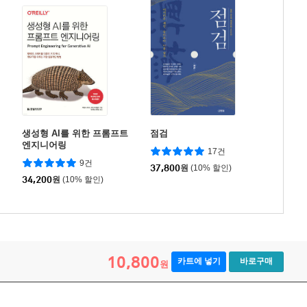
생성형 AI를 위한 프롬프트
점검
엔지니어링
17건
9건
37,800
원
(10% 할인)
34,200
원
(10% 할인)
10,800
카트에 넣기
바로구매
원