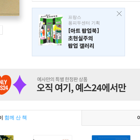
프랑스
퐁피두센터 기획
[아트 팝업북]
초현실주의
팝업 갤러리
들이
함께 산 책