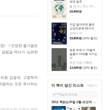
세계 일주
폴 앤서니 존스 저/고정아 역
19,900
원
지금 알아두면 좋은
교양인문학 49가지
김레나 저
19,800
원
(10% 할인)
영》 / 진정한 즐거움은
영원 부르기: 어떻게
의 갈림길-역사가 심판한
슬픔이 미래를 지키는
가
로런 마컴 저/황은주 역
13,500
원
(10% 할인)
-의원 김광국, 고증학자
 유람하는 것은 독서하는
이 책이 담긴
리스트
더보기
e****0
님의 리스트
2012 책읽는주말 2월-조선의 선비2:영광과 좌절
신에게 바친 이옥의 제문