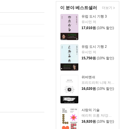
이 분야 베스트셀러
더보기
유럽 도시 기행 3
유시민 저
17,010
원
(10% 할인)
유럽 도시 기행 2
유시민 저
15,750
원
(10% 할인)
위버멘쉬
프리드리히 니체 저/어나니머스 역
16,020
원
(10% 할인)
사랑의 기술
에리히 프롬 저/강주헌 역
16,920
원
(10% 할인)