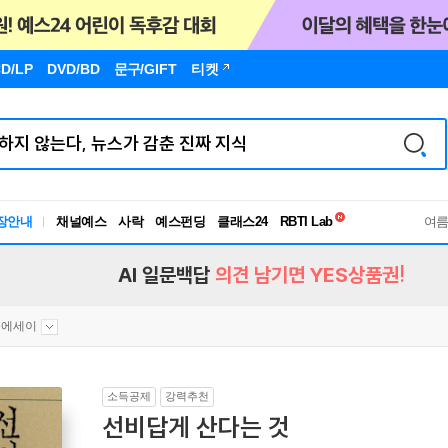
D/LP
DVD/BD
문구
/GIFT
티켓
독서유형검사
RBTI Lab
장안내
채널예스
사락
예스펀딩
클래스24
독서유형검사
여
AI 일문백답
의견 남기면 YES상품권!
문에세이
소득공제
강력추천
선비답게 산다는 것