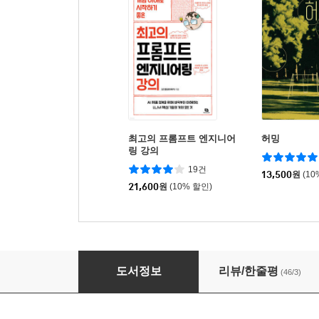
최고의 프롬프트 엔지니어
허밍
링 강의
19건
13,500
원
(10
21,600
원
(10% 할인)
선비답게 산다는 것
도서정보
리뷰/한줄평
(46/3)