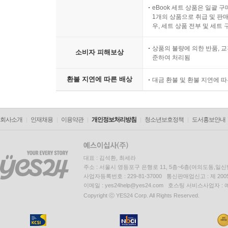
eBook 세트 상품은 일괄 
1개의 상품으로 취급 및 판매
우, 세트 상품 전부 및 세트
상품의 불량에 의한 반품, 교
소비자 피해보상
준하여 처리됨
환불 지연에 따른 배상
대금 환불 및 환불 지연에 
회사소개
인재채용
이용약관
개인정보처리방침
청소년보호정책
도서홍보안내
대표 : 김석환, 최세라
주소 : 서울시 영등포구 은행로 11, 5층~6층(여의도동,일신
사업자등록번호 : 229-81-37000 통신판매업신고 : 제 200
이메일 : yes24help@yes24.com 호스팅 서비스사업자 :
Copyright ⓒ YES24 Corp. All Rights Reserved.