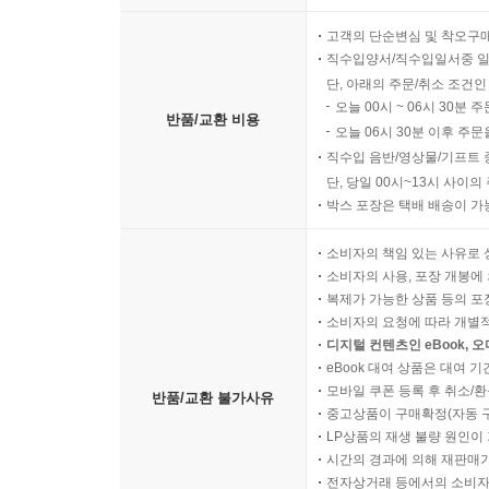
고객의 단순변심 및 착오구
직수입양서/직수입일서중 일
단, 아래의 주문/취소 조건인
오늘 00시 ~ 06시 30분 
반품/교환 비용
오늘 06시 30분 이후 주문
직수입 음반/영상물/기프트 
단, 당일 00시~13시 사이
박스 포장은 택배 배송이 가
소비자의 책임 있는 사유로 
소비자의 사용, 포장 개봉에 
복제가 가능한 상품 등의 포장을 
소비자의 요청에 따라 개별
디지털 컨텐츠인 eBook, 
eBook 대여 상품은 대여 기
모바일 쿠폰 등록 후 취소/환
반품/교환 불가사유
중고상품이 구매확정(자동 
LP상품의 재생 불량 원인이 기
시간의 경과에 의해 재판매가
전자상거래 등에서의 소비자