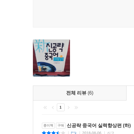
전체 리뷰
(6)
1
신공략 중국어 실력향상편 (하)
종이책
구매
f**k
2018-08-06
신고
|
|
|