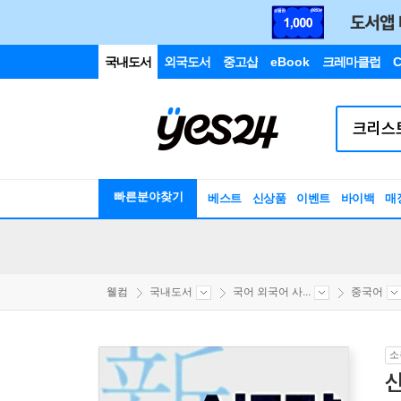
국내도서
외국도서
중고샵
eBook
크레마클럽
C
빠른분야찾기
베스트
신상품
이벤트
바이백
매
웰컴
국내도서
국어 외국어 사...
중국어
소
신