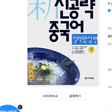
북
정
판
Y
결
구
사이즈비교
공유하기