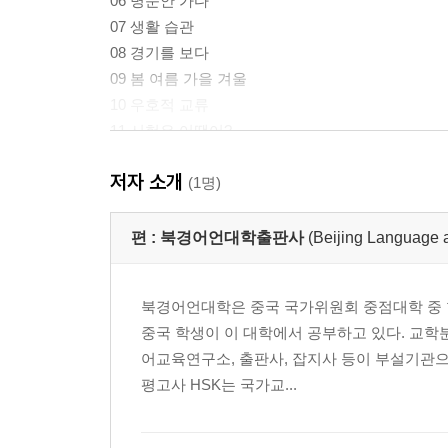
06 병문안 가다
07 생활 습관
08 경기를 보다
09 봄 여름 가을 겨울
10 우호적 교류
11 시험은 어땠어?
12 작별 인사를 하다
저자 소개
(1명)
회화배우기와 표현 다루기 _ 해석
내공쌓기 _ 모범답안
편 :
북경어언대학출판사
(Beijing Languag
어휘 색인
북경어언대학은 중국 국가위원회 중점대학 중 한곳
중국 학생이 이 대학에서 공부하고 있다. 교
어교육연구소, 출판사, 잡지사 등이 부설기관으
평고사 HSK는 국가교...