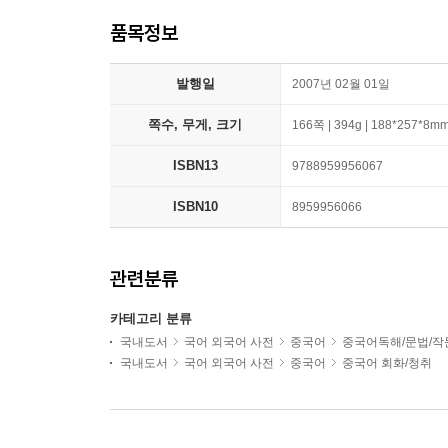
품목정보
발행일
2007년 02월 01일
쪽수, 무게, 크기
166쪽 | 394g | 188*257*8m
ISBN13
9788959956067
ISBN10
8959956066
관련분류
카테고리 분류
국내도서
국어 외국어 사전
중국어
중국어독해/문법/작
국내도서
국어 외국어 사전
중국어
중국어 회화/청취