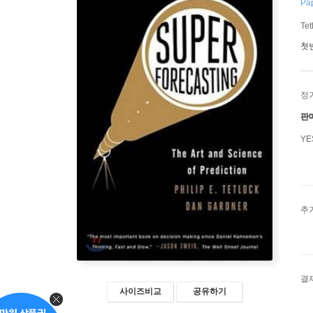
Pap
Tet
첫
정
판
Y
추
결
사이즈비교
공유하기