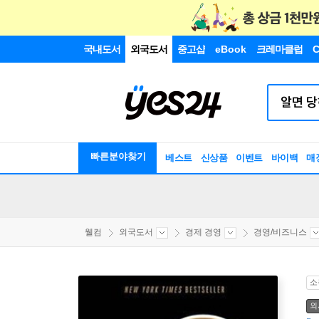
국내도서
외국도서
중고샵
eBook
크레마클럽
C
빠른분야찾기
베스트
신상품
이벤트
바이백
매
웰컴
외국도서
경제 경영
경영/비즈니스
소
외