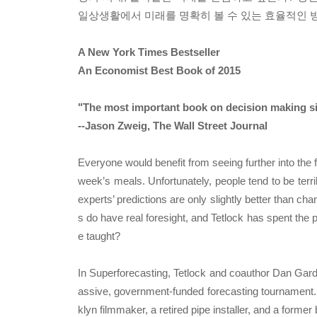
일상생활에서 미래를 명확히 볼 수 있는 효율적인 방
A New York Times Bestseller
An Economist Best Book of 2015
"The most important book on decision making s
--Jason Zweig, The Wall Street Journal
Everyone would benefit from seeing further into the 
week’s meals. Unfortunately, people tend to be terr
experts’ predictions are only slightly better than 
s do have real foresight, and Tetlock has spent the
e taught?
In Superforecasting, Tetlock and coauthor Dan Gard
assive, government-funded forecasting tournament.
klyn filmmaker, a retired pipe installer, and a form