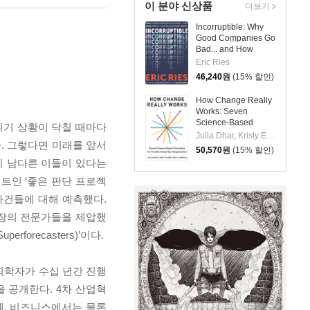
이 분야 신상품
더보기
Incorruptible: Why
Good Companies Go
Bad... and How
Great Companies
Eric Ries
Stay Great
46,240
원
(15% 할인)
How Change Really
Works: Seven
Science-Based
 위기 상황이 닥칠 때마다
Principles for
Julia Dhar, Kristy Ellmer, Philip Jameson
. 그렇다면 미래를 앞서
Transforming Your
50,570
원
(15% 할인)
Organization
이 남다른 이들이 있다는
트인 ‘좋은 판단 프로젝
적 사건들에 대해 예측했다.
시장의 전문가들을 제압했
recasters)’이다.
회학자가 수십 년간 진행
 공개한다. 4차 산업혁
문제, 비즈니스에서는 물론