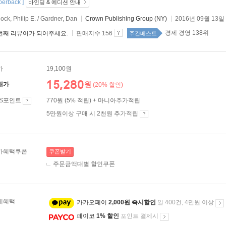
erback ]
바인딩 & 에디션 안내
lock, Philip E. / Gardner, Dan
Crown Publishing Group (NY)
2016년 09월 13일
경제 경영 138위
번째 리뷰어가 되어주세요.
판매지수 156
주간베스트
가
19,100원
15,280
원
매가
(20% 할인)
ES포인트
770원 (5% 적립) + 마니아추가적립
5만원이상 구매 시 2천원 추가적립
가혜택쿠폰
쿠폰받기
주문금액대별 할인쿠폰
제혜택
카카오페이
2,000원 즉시할인
일 400건, 4만원 이상
페이코
1% 할인
포인트 결제시