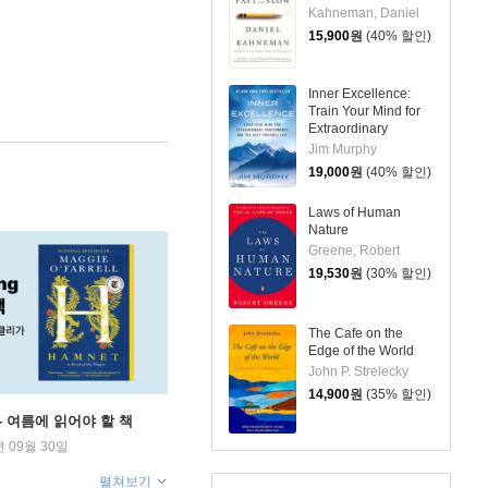
Kahneman, Daniel
15,900
원
(40% 할인)
Inner Excellence:
Train Your Mind for
Extraordinary
Performance and the
Jim Murphy
Best Possible Life
19,000
원
(40% 할인)
Laws of Human
Nature
Greene, Robert
19,530
원
(30% 할인)
The Cafe on the
Edge of the World
John P. Strelecky
14,900
원
(35% 할인)
ng - 여름에 읽어야 할 책
년 09월 30일
펼쳐보기