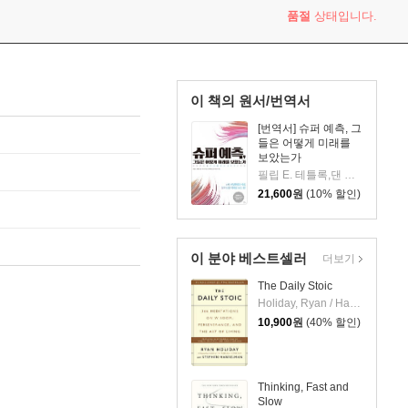
품절
상태입니다.
이 책의 원서/번역서
[번역서] 슈퍼 예측, 그
들은 어떻게 미래를
보았는가
필립 E. 테틀록,댄 가드너 공저/이경남 역/최윤식 감수
21,600
원
(10% 할인)
이 분야 베스트셀러
더보기
The Daily Stoic
Holiday, Ryan / Hanselman, Stephen
10,900
원
(40% 할인)
Thinking, Fast and
Slow