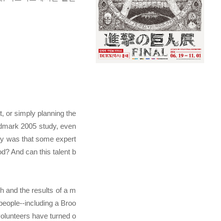
t, or simply planning the
andmark 2005 study, even
udy was that some expert
d? And can this talent b
h and the results of a m
eople--including a Broo
 volunteers have turned o