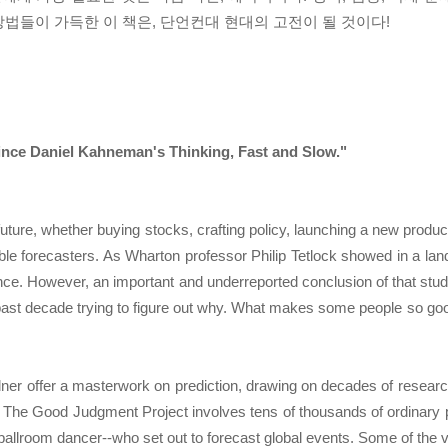
법들이 가득한 이 책은, 단언컨대 현대의 고전이 될 것이다!
ince Daniel Kahneman's Thinking, Fast and Slow."
future, whether buying stocks, crafting policy, launching a new produc
ible forecasters. As Wharton professor Philip Tetlock showed in a l
chance. However, an important and underreported conclusion of that st
 past decade trying to figure out why. What makes some people so goo
ner offer a masterwork on prediction, drawing on decades of researc
 The Good Judgment Project involves tens of thousands of ordinary p
er ballroom dancer--who set out to forecast global events. Some of the