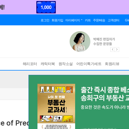
로그인
회원가입
마이페이지
카트
주문/배송
고객센터
Gl
해리포터
캐릭터북
원작소설
어린이특가세트
회원리뷰
e of Prediction
A Forecast for the 21st Century
[