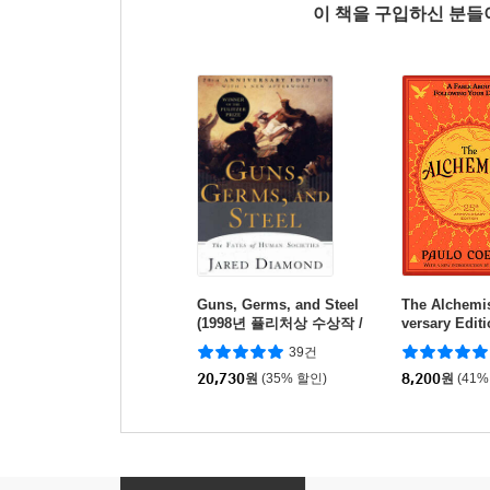
이 책을 구입하신 분
Guns, Germs, and Steel
The Alchemis
(1998년 퓰리처상 수상작 /
versary Edit
20주년 기념판)
39건
20,730
원
(35% 할인)
8,200
원
(41%