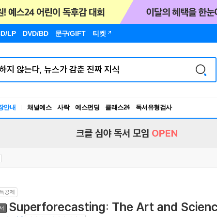
D/LP
DVD/BD
문구
/GIFT
티켓
장안내
채널예스
사락
예스펀딩
클래스24
독서유형검사
RBTI Lab
독서유형검사
크클 심야 독서 모임
OPEN
득공제
Superforecasting: The Art and Scienc
서