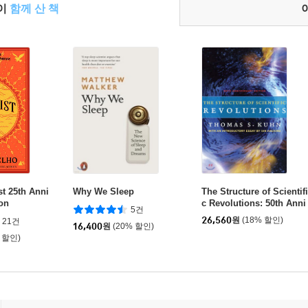
들이
함께 산 책
t 25th Anni
Why We Sleep
The Structure of Scientifi
ion
c Revolutions: 50th Anni
5건
versary Edition
26,560
원
(18% 할인)
21건
16,400
원
(20% 할인)
 할인)