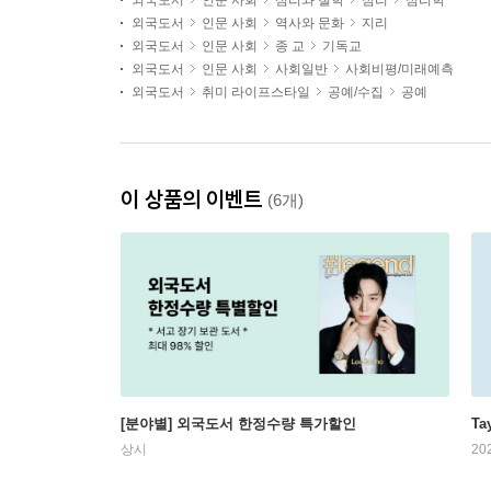
외국도서
인문 사회
심리와 철학
심리
심리학
외국도서
인문 사회
역사와 문화
지리
외국도서
인문 사회
종 교
기독교
외국도서
인문 사회
사회일반
사회비평/미래예측
외국도서
취미 라이프스타일
공예/수집
공예
이 상품의 이벤트
(6개)
[분야별] 외국도서 한정수량 특가할인
Ta
상시
20