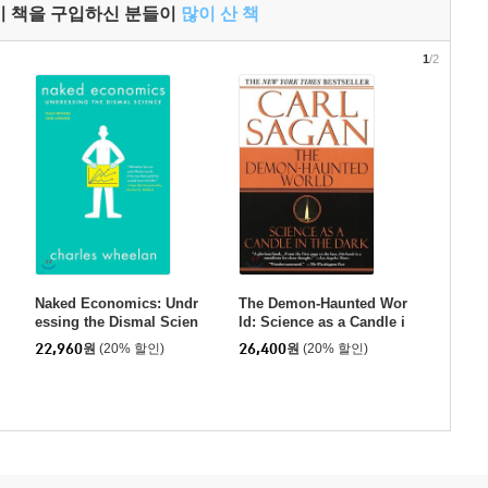
이 책을 구입하신 분들이
많이 산 책
1
/2
Naked Economics: Undr
The Demon-Haunted Wor
essing the Dismal Scien
ld: Science as a Candle i
ce
n the Dark
22,960
원
(20% 할인)
26,400
원
(20% 할인)