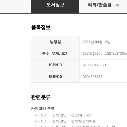
Superforecasting: The Art and Science of Pr
도서정보
리뷰/한줄평
(0/0)
품목정보
발행일
2016년 09월 13일
쪽수, 무게, 크기
352쪽 | 230g | 132*203*30
ISBN13
9780804136716
ISBN10
0804136718
관련분류
카테고리 분류
외국도서
경제 경영
경영/비즈니스
외국도서
경제 경영
경제학/경제이론