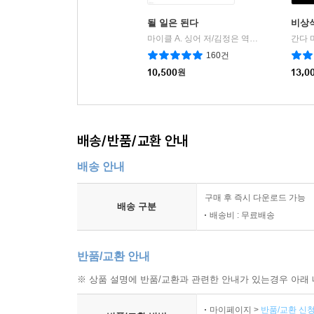
될 일은 된다
비상
마이클 A. 싱어 저/김정은 역
정신세계사
|
160건
10,500
원
13,0
배송/반품/교환 안내
배송 안내
구매 후 즉시 다운로드 가능
배송 구분
배송비 : 무료배송
반품/교환 안내
※ 상품 설명에 반품/교환과 관련한 안내가 있는경우 아래 
마이페이지 >
반품/교환 신청