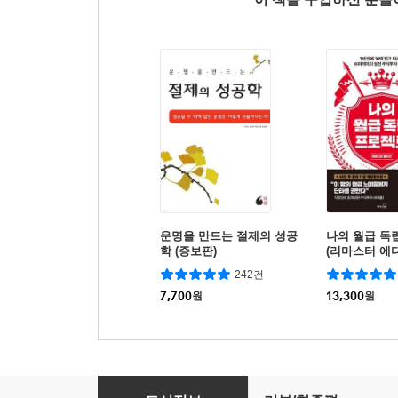
운명을 만드는 절제의 성공
나의 월급 독
학 (증보판)
(리마스터 에
242건
7,700
원
13,300
원
부자가 되는 정리의 힘