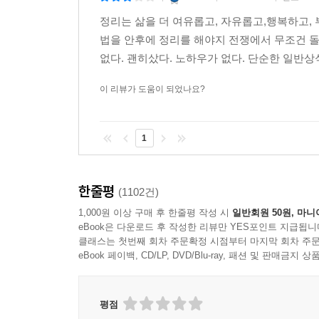
_ 최서연(마이크로소프트 마케팅매니저)
정리는 삶을 더 여유롭고, 자유롭고,행복하고,
최근 ‘정리’를 주제로 한 수많은 책들 중 체계적
법을 안후에 정리를 해야지 전쟁에서 무조건 
주장하는 것에 그치지 않고 왜 부자가 될 수밖에 
없다. 괜히샀다. 노하우가 없다. 단순한 일반상식
이 책은 내 책장에 꼭 남겨져야 할 책으로 분류될 것
이 리뷰가 도움이 되었나요?
_ 유돈교(법무법인 (유)산경 변호사)
1
한줄평
(1102건)
1,000원 이상 구매 후 한줄평 작성 시
일반회원 50원, 마니
eBook은 다운로드 후 작성한 리뷰만 YES포인트 지급됩니
클래스는 첫번째 회차 주문확정 시점부터 마지막 회차 주문
eBook 페이백, CD/LP, DVD/Blu-ray, 패션 및 판매금
평점