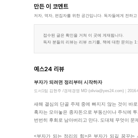
우아하게 사는 법
만든 이 코멘트
타이머의 힘
저자, 역자, 편집자를 위한 공간입니다. 독자들에게 전하고
정리의 골든타임을 사수하라
몰입의 장소를 만들어라
접수된 글은 확인을 거쳐 이 곳에 게재됩니다.
2. 정리된 삶의 시작
독자 분들의 리뷰는 리뷰 쓰기를, 책에 대한 문의는 1:
느린 Day 프로젝트
혼잣말하기의 효과
정리하지 않는 가족에게
예스24 리뷰
정리 요요현상의 비밀
부자가 되려면 정리부터 시작하자
에필로그
|
도서1팀 김현주 /경제경영 MD (olivia@yes24.com)
2016-
참고도서
새해 결심의 단골 주제 중에 빠지지 않는 것이 바로 
부록 | 집 안 정리 프로젝트
혹자는 모아놓은 종자돈으로 부동산이나 주식에 투자
번번히 후회로 남아버리고 만다. 도대체 무엇이 문제
<부자가 되는 정리의 힘>은 부자가 되길 꿈꾸는