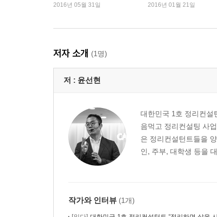
심 재조명
2016년 05월 31일
2016년 01월 21일
1. 합리적인 소비습관을 만드는 비우기
비우는 것에 대한 기회비용
비우기를 미루게 만드는 것
저자 소개
(1명)
물건을 비우는 기준
비우는 두 가지 방법
저 :
윤선현
가계에 보탬이 되는 비우기
2. 새어나가는 돈을 막아주는 돈 정리법
대한민국 1호 정리컨설
지갑 정리부터 해보자
음먹고 정리컨설팅 사업을
한 달 고정지출을 파악하고 있는가
은 정리컨설턴트들을 양
가계부 습관이 몸에 배는 법
인, 주부, 대학생 등을 대
영수증 정리의 비밀
안 하면 후회하는 청구서 정리
통장 정리를 통한 돈의 목적 찾기
작가와 인터뷰
(1개)
3.쓸데없는 지출을 줄이는 집안 정리법
[읽다]
대한민국 1호 정리컨설턴트 “정리하면 삶을 사