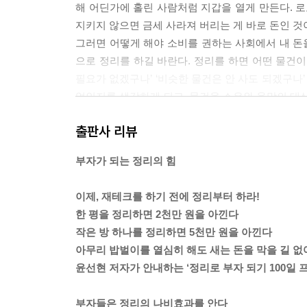
해 어딘가에 홀린 사람처럼 지갑을 열게 만든다. 로
않지만 사실 자기계발의 기본은 정리, 그리고 자
지키지 않으면 금세 사라져 버리는 게 바로 돈인 것
추천한다.
그러면 어떻게 해야 소비를 권하는 사회에서 내 돈
으로 정리를 하길 바란다. 정리를 하면 어떤 물건이
필요가 없겠구나’ ‘비슷한 물건은 안 사도 되겠구나’
엇인지를 생각하게 되고, 물건을 소유와 욕망의 대상
---「프롤로그」중에서
출판사 리뷰
부자가 되는 정리의 힘
두 명의 부자가 있다고 생각해보자. A는 간소한 집에
게 치장을 해 놓았지만 당장 쓸 돈이 한 푼도 없다. 
이제, 재테크를 하기 전에 정리부터 하라!
대부분의 사람은 A가 더 부자라고 생각할 것이다. 
한 평을 정리하면 2천만 원을 아낀다
금고에 모아 두었다고 하더라도 그 돈은 여전히 많은
작은 방 하나를 정리하면 5천만 원을 아낀다
거나 저축해 놓았다면 수십 년 후에는 더 많은 수익
아무리 밥벌이를 열심히 해도 새는 돈을 막을 길 
부자들에게 하는 말 중 ‘있는 사람이 더한다’는 말이
윤선현 저자가 안내하는 ‘정리로 부자 되기 100일 
의 설립자 잉바르 캄프라드 회장이다. 그는 15년 
경로 우대 할인 혜택까지 꼭 챙긴다. 슈퍼마켓은 항
부자들은 정리의 나비효과를 안다