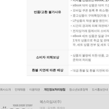
디지털 컨텐츠인 eBook, 
eBook 대여 상품은 대여 기
모바일 쿠폰 등록 후 취소/환
반품/교환 불가사유
중고상품이 구매확정(자동 
LP상품의 재생 불량 원인이 기
시간의 경과에 의해 재판매가
전자상거래 등에서의 소비자
eBook 세트 상품은 일괄 
1개의 상품으로 취급 및 판매
우, 세트 상품 전부 및 세트
상품의 불량에 의한 반품, 교
소비자 피해보상
준하여 처리됨
환불 지연에 따른 배상
대금 환불 및 환불 지연에 
회사소개
인재채용
이용약관
개인정보처리방침
청소년보호정책
도서홍보안내
대표 : 김석환, 최세라