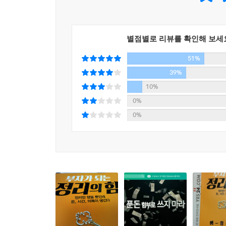
끗 차이를 제시한다.
---「정리를 하면 부자가 될 수밖에 없는 이유」중에서
정리를 하면 돈에 이끌려 다니지 않고 장악하게 된
별점별로 리뷰를 확인해 보세
51%
지금 당신의 지갑엔 현금과 카드가 얼마나 있는가? 
다니게 된다. 어디서 어떻게 돈이 새고 있는지 알지 
39%
돈을 막아주는 돈 정리법’ 챕터만이라도 읽길 권한다
10%
0%
또한 정리를 하다 보면 물건을 소유와 욕망의 대상
0%
깨닫고 어떤 물건을 사야 되는지 사지 말아야 하는
만드는 마케팅 전략에 속아 넘어가지 않게 될 것
된다.
그리고 자신에게 정리력 유전자가 없다고 할지라도
싶던 정리 습관은 바로 내 것이 된다. 3부 ‘부자
정리를 권할 수 있는 방법 등이 실려 있다.