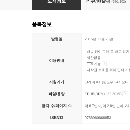
도서정보
리뷰/한줄평
(88/1,102)
품목정보
발행일
2015년 12월 28일
배송 없이 구매 후 바로 읽
제한없음
이용안내
TTS 가능
저작권 보호를 위해 인쇄 기
지원기기
크레마 /PC(윈도우 - 4K 모
파일/용량
EPUB(DRM) | 32.30MB
글자 수/페이지 수
약 8.7만자, 약 2.8만 단어, A
ISBN13
9788960868953