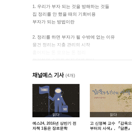
1. 우리가 부자 되는 것을 방해하는 것들
집 정리를 안 했을 때의 기회비용
부자가 되는 방법이란
2. 정리를 하면 부자가 될 수밖에 없는 이유
물건 정리는 지출 관리의 시작
흩어지는 돈 모으는 돈 정리
정리하면 쇼핑을 하지 않게 된다
정리는 성공의 기회를 만든다
채널예스 기사
정리의 나비효과
(4개)
3. 도전! 정리력 100일 프로젝트
정리 서약서를 작성한다
보상계획을 세운다
정리 일기를 작성한다
읽다
읽다
예스24, 2016년 상반기 전
고 신영복 교수 『감옥
자책 1등은 장르문학
부터의 사색』, 『담론』
2부. 차곡차곡 부자가 되는 정리법