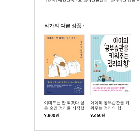
집 안 곳곳에 돈이 숨겨져 있다
냉장고 정리, 어렵지 않다
입을 옷이 생기는 옷 정리의 마법
작가의 다른 상품
아이 공부 습관은 정리 습관부터 시작된다
수납도구도 제대로 활용해야 한다
노 쇼핑 프로젝트
4.시간을 투자하여 수익을 올리는 일 정리법
부자들은 절대 시간 낭비를 하지 않는다
쓸데없는 일을 비워라
시간가계부 작성의 마법
소중한 일들로 하루를 채우는 기쁨
정리하지 않은 정보는 제값을 못한다
이대로는 안 되겠다 싶
아이의 공부습관을 키
은 순간 정리를 시작했
워주는 정리의 힘
다
9,800
원
9,660
원
3부. 부자처럼 우아한 삶을 유지하려면
1. 몸을 움직이는 사람