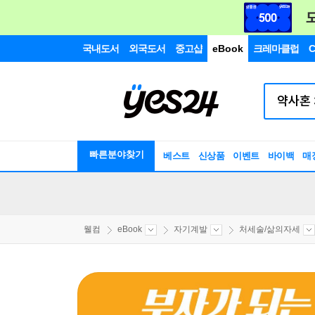
국내도서
외국도서
중고샵
eBook
크레마클럽
C
빠른분야찾기
베스트
신상품
이벤트
바이백
매
웰컴
eBook
자기계발
처세술/삶의자세