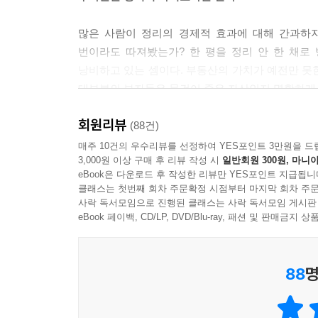
된 가구나 전자제품을 가지고 있는 사람들이 많다고 
---「우리가 부자 되는 것을 방해하는 것들」중에서
많은 사람이 정리의 경제적 효과에 대해 간과하지
번이라도 따져봤는가? 한 평을 정리 안 한 채로
낭비하고 있는 셈이다. 부동산의 가치가 예전만 못한
습관이란 신호에 대한 보상을 얻기 위해 반복적인 
대부분의 부자들은 물건이 죽은 자산인지 명확하게 
그렇기 때문에 담배를 끊으려면 휴식이라는 동일한 보
으로 교체될 수는 있기 때문이다.
회원리뷰
《부자가 되는 정리의 힘》은 모르면 아쉬운 정리
(88건)
그렇다면 우리가 쇼핑을 통해 궁극적으로 얻으려는 보
제시한다.
매주 10건의 우수리뷰를 선정하여 YES포인트 3만원을 드
중독되는 이유는 새로 산 물건으로부터 위안을 얻고,
3,000원 이상 구매 후 리뷰 작성 시
일반회원 300원, 마니아
화점과 마트를 배회하게 되는 것이다.
eBook은 다운로드 후 작성한 리뷰만 YES포인트 지급됩니
하루 한 뼘 경제적 여유를 되찾게 되는 정리의 마법
외로운 마음을 보듬고, 자신을 사랑하는 마음을 되찾
클래스는 첫번째 회차 주문확정 시점부터 마지막 회차 주문
사락 독서모임으로 진행된 클래스는 사락 독서모임 게시판
다고 확신한다. 아니 쇼핑이 주는 일시적이고 개인적
20만 부 베스트셀러 《하루 15분 정리의 힘》 
eBook 페이백, CD/LP, DVD/Blu-ray, 패션 및 판매금
좋아하는 물건들을 발견하고 사용하면서 안정감과 만
만난 수많은 사람들이 정리의 효과 중 경제적 효과
으로 느끼게 되기 때문이다. 무엇보다 상황이나 물
소개하기로 마음먹었다.
을 것이다.
88
명
정리가 실제로 행복감과 자아효능감을 느끼게 한다는
대부분의 부자들이 왜 정리를 하는지, 돈을 장악
성격이 바뀌었어요’라는 제목의 재미있는 성공담을
알려주고, 그동안 정리 책을 아무리 읽어도 습관으