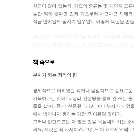
현금이 얼마 있는지, 카드의 종류는 몇 개인지 모른다
놀란 적이 있다면 먼저 기초부터 차근차근 재테크 
적금 만기일도 놓치기 일쑤인데 어떻게 목돈을 만들
재테크의 시작이 정리라는 부분에 의아했던 나에게 
평당 약 2,000만 원이니, 한 평 정도 되는 공간에
작은 방을 창고처럼 쓰고 있다면 물건을 보관하는 데
모은다. 그런데 이렇게 힘들게 마련한 공간의 가치
책 속으로
집으로 이사를 하니. 참으로 주객이 전도된 삶이 아닐
부자가 되는 정리의 힘
저자가 밝히는 부자가 되는 방법은 이렇다. 먼저,
경제적으로 어려웠던 과거나 물질적으로 풍요로운 
필요한 물건들만 남으니 공간이 넓어지고, 넓은 집
가득하다는 것이다. 정리 컨설팅을 통해 안 쓰는 
나가면 새어나가는 돈도 막고, 합리적인 소비습관이
들을 살 때, 좀 더 신중했더라면 아마 부자가 되었
들었다면 한 해에 모을 수 있는 목돈이 얼마며, 그 
에서 벗어나지 못하는 가장 큰 이유일 것이다.
그러나 한편으로는 더 많은 것을 욕심내게 하는 소
부자가 되고 싶지만 그렇다고 부동산이나 주식에
세요, 저것은 꼭 사셔야죠, 그것도 더 해보세요’라 
있다라는 정보보다, 있는 돈 아껴 쓰고 아낀 돈 목