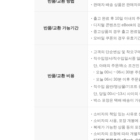
반품/교환 방법
판매자 배송 상품은 판매자와
출고 완료 후 10일 이내의 
디지털 콘텐츠인 eBook의 
반품/교환 가능기간
중고상품의 경우 출고 완료일
모바일 쿠폰의 경우 유효기간(
고객의 단순변심 및 착오구
직수입양서/직수입일서중 일
단, 아래의 주문/취소 조건인
오늘 00시 ~ 06시 30분 
반품/교환 비용
오늘 06시 30분 이후 주문
직수입 음반/영상물/기프트 
단, 당일 00시~13시 사이
박스 포장은 택배 배송이 가
소비자의 책임 있는 사유로 
소비자의 사용, 포장 개봉에 
복제가 가능한 상품 등의 포장을 
소비자의 요청에 따라 개별