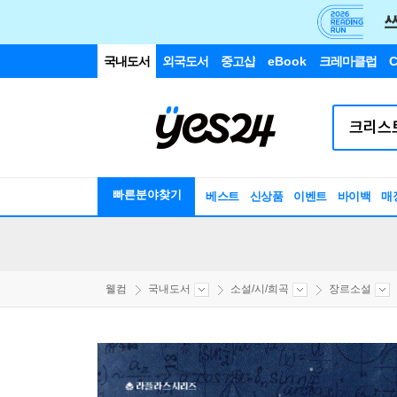
국내도서
외국도서
중고샵
eBook
크레마클럽
C
빠른분야찾기
베스트
신상품
이벤트
바이백
매
웰컴
국내도서
소설/시/희곡
장르소설