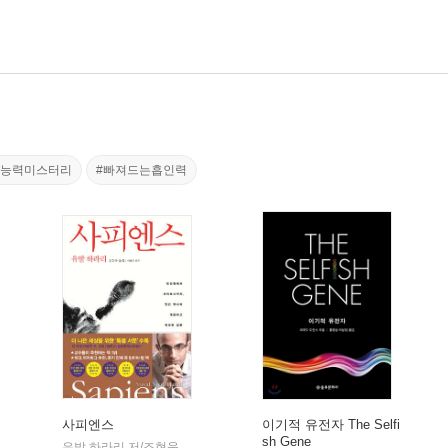
초능력미스터리
#빠져드는흡인력
사피엔스
이기적 유전자 The Selfi
sh Gene
민음사
유발 하라리 저/조현욱 역/이태수 감수
김영사