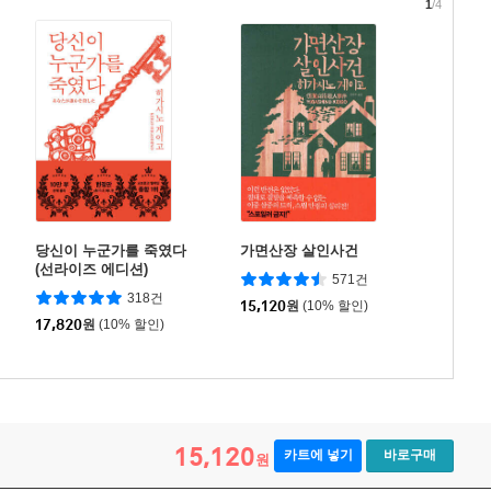
1
/4
당신이 누군가를 죽였다
가면산장 살인사건
(선라이즈 에디션)
571건
318건
15,120
원
(10% 할인)
17,820
원
(10% 할인)
15,120
카트에 넣기
바로구매
원