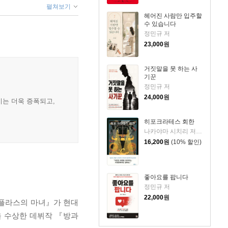
펼쳐보기
헤어진 사람만 입주할
수 있습니다
정민규 저
23,000
원
거짓말을 못 하는 사
기꾼
정민규 저
24,000
원
끼는 더욱 증폭되고,
히포크라테스 회한
나카야마 시치리 저/민경욱 역
16,200
원
(10% 할인)
좋아요를 팝니다
정민규 저
22,000
원
라플라스의 마녀』가 현대
을 수상한 데뷔작 『방과