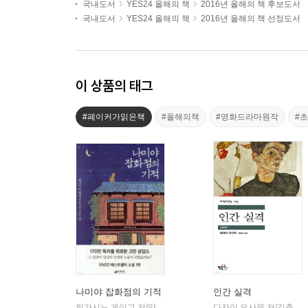
국내도서
YES24 올해의 책
2016년 올해의 책 후보도서
국내도서
YES24 올해의 책
2016년 올해의 책 선정도서
이 상품의 태그
#페이커가읽은책
#올해의책
#영화드라마원작
#
나미야 잡화점의 기적
인간 실격
히가시노 게이고 저/양윤옥 역
현대문학
다자이 오사무 저/김춘미 역