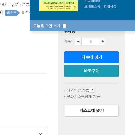
원제 :
ラプラスの魔女
장르소설 34위
국내도서 top20 9주
베스트
오늘은 그만 보기
판매중
수량
카트에 넣기
바로구매
해외배송 가능
문화비소득공제 가능
리스트에 넣기