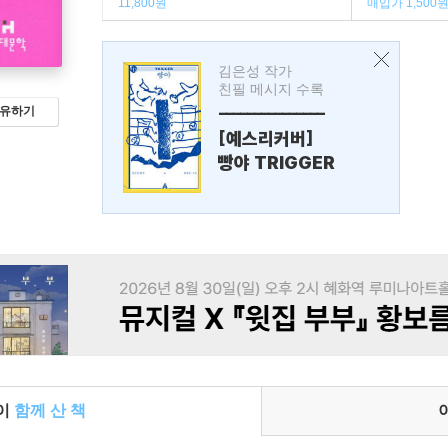
11,800원
매입가 1,500
김은성 작가
친필 메시지 수록
---------------
유하기
[예스리커버]
빵야 TRIGGER
들이
함께 산 책