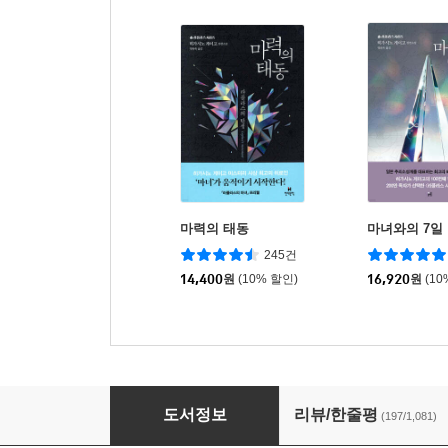
마력의 태동
마녀와의 7일
245건
14,400
원
(10% 할인)
16,920
원
(10
라플라스의 마녀
도서정보
리뷰/한줄평
(197/1,081)