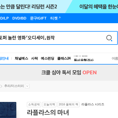
D/LP
DVD/BD
문구
/GIFT
티켓
장안내
채널예스
사락
예스펀딩
클래스24
독서유형검사
여
RBTI Lab
독서유형검사
크클 심야 독서 모임
OPEN
추리/미스터리
라플라스 시리즈
소득공제
오늘의책
2016 올해의 책
라플라스의 마녀