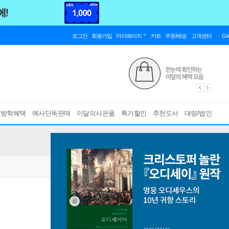
로그인
회원가입
마이페이지
카트
주문/배송
고객센터
Gl
름방학혜택
예사단독판매
이달의사은품
특가할인
추천도서
대량/법인