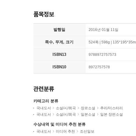
품목정보
발행일
2016년 01월 11일
쪽수, 무게, 크기
524쪽 | 598g | 135*195*35
ISBN13
9788972757573
ISBN10
8972757578
관련분류
카테고리 분류
국내도서
소설/시/희곡
장르소설
추리/미스터리
국내도서
소설/시/희곡
일본소설
일본 장편소설
수상내역 및 미디어 추천 분류
국내도서
미디어 추천
조선일보