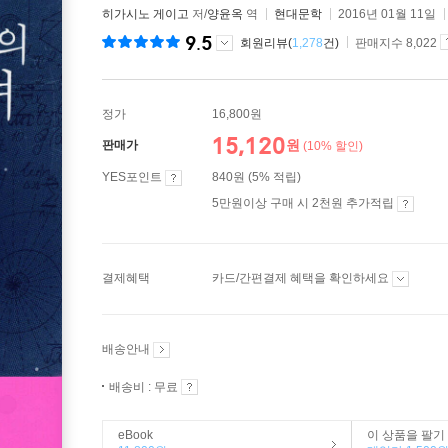
히가시노 게이고
저/
양윤옥
역
현대문학
2016년 01월 11일
9.5
회원리뷰(
1,278
건)
판매지수 8,022
정가
16,800원
15,120
원
판매가
(10% 할인)
YES포인트
840원 (5% 적립)
5만원이상 구매 시 2천원 추가적립
결제혜택
카드/간편결제 혜택을 확인하세요
배송안내
배송비 : 무료
eBook
이 상품을 팔기