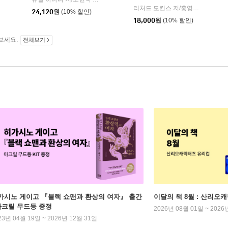
|
|
리처드 도킨스 저/홍영남,이상임 공역
24,120
원
(10% 할인)
18,000
원
(10% 할인)
보세요.
전체보기
가시노 게이고 『블랙 쇼맨과 환상의 여자』 출간
이달의 책 8월 : 산리오
 아크릴 무드등 증정
2026년 08월 01일 ~ 2026
23년 04월 19일 ~ 2026년 12월 31일