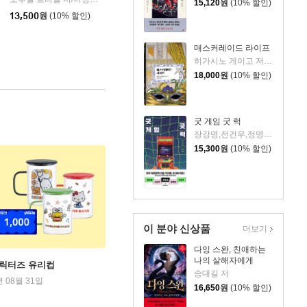
|
15,120
원
(10% 할인)
을유문화사
|
13,500
원
(10% 할인)
매스커레이드 라이프
히가시노 게이고 저/김은모 역
18,000
원
(10% 할인)
굿 게임 굿 럭
장강명,전건우,정명섭,정해연,조영주 저
15,300
원
(10% 할인)
이 분야 신상품
더보기
다잉 스완, 친애하는
나의 살해자에게
캐릭터즈 유리컵
송대길 저
년 08월 31일
16,650
원
(10% 할인)