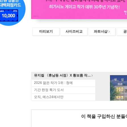
미리보기
사이즈비교
파트너샵
공
뮤지컬 〈휴남동 서점〉X 황보름 작가 북토크
2026 젊은 작가 1위 : 청예
기간 한정 특가 도서
오직, 예스24에서만
이 책을 구입하신 분