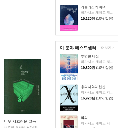
라플라스의 마녀
히가시노 게이고 저/양윤옥 역
15,120
원
(10% 할인)
이 분야 베스트셀러
더보기
투명한 나선
히가시노 게이고 저/김선영 역
19,800
원
(10% 할인)
용의자 X의 헌신
히가시노 게이고 저/양억관 역
16,920
원
(10% 할인)
악의
너무 시끄러운 고독
히가시노 게이고 저/양윤옥 역
보후밀 흐라발 저/이창실 역
문학동네