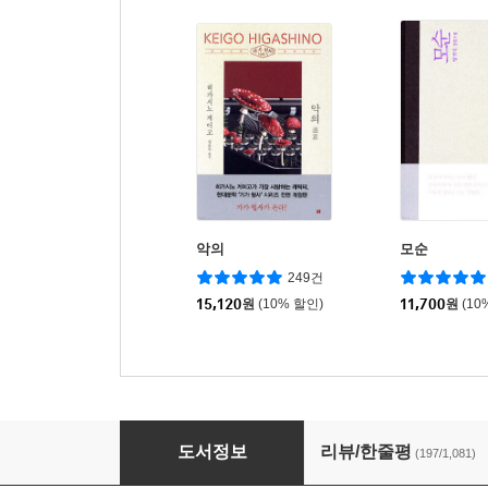
악의
모순
249건
15,120
원
(10% 할인)
11,700
원
(10
라플라스의 마녀
도서정보
리뷰/한줄평
(197/1,081)