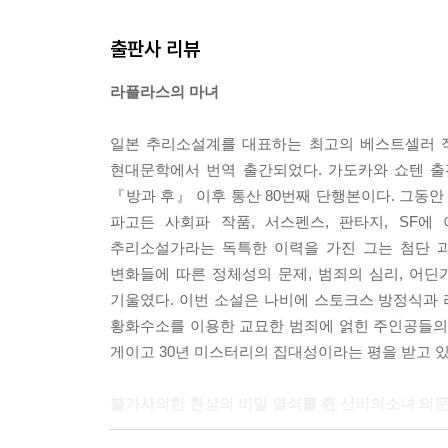
“불운이었을까.” 남자는 억양 없는 목소리로 나직하
출판사 리뷰
--- p. 57
라플라스의 마녀
손목시계를 보았다. 4시가 넘었다. 주위는 슬슬 어
산책길 끝으로 시선을 던졌다. 합류하라고 한 걸 보
일본 추리소설계를 대표하는 최고의 베스트셀러 작
걱정되었다.
현대문학에서 번역 출간되었다. 가도카와 쇼텐 출
다운재킷 호주머니에서 담배와 라이터를 꺼냈다. 한 
『방과 후』 이후 통산 80번째 단행본이다. 그동
온천 냄새가 났다.
파고든 사회파 작품, 서스펜스, 판타지, SF
흔히들 말하는 대로 달걀 썩은 듯한 냄새, 라는 그것
추리소설가라는 독특한 이력을 가진 그는 첨단 
온천지니까 이런 냄새가 나는 것도 당연한가.
변화들에 따른 정체성의 문제, 범죄의 심리, 어
멍하니 그렇게 생각한 직후, 입에서 담배가 툭 떨어
기울였다. 이번 소설은 나비에 스토크스 방정식과 
--- p. 115
황화수소를 이용한 교묘한 범죄에 얽힌 주인공들의
게이고 30년 미스터리의 집대성이라는 평을 받고 있
“세 개 남아요.”
“응?”
불가사의한 현상의 비밀 열쇠를 쥔 신비의소녀 의문의
마도카가 저거 보라는 듯이 레인 쪽을 턱으로 가리켰
“지금 볼링 얘기를 할 때가 아니잖아.”