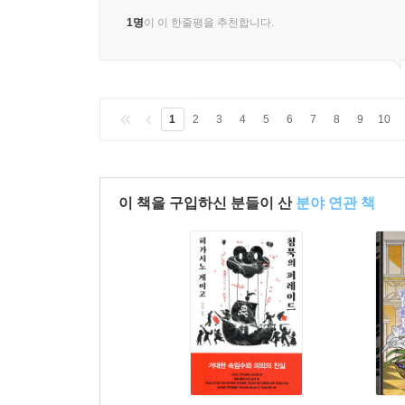
1명
이 이 한줄평을 추천합니다.
1
2
3
4
5
6
7
8
9
10
이 책을 구입하신 분들이 산
분야 연관 책