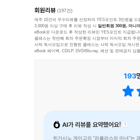
이야기는 돌연한 토네이도가 모녀를 덮친 재난에서
하지만 마도카는 시선을 왼편으로 옮겨 “저쪽은 네 
회원리뷰
우하라 박사는 한 소년의 수술 일정이 잡혀 화를 
(197건)
르륵 늘어선 핀에 명중했지만 그녀가 말한 대로 정확
마도카를 지켜달라는 의뢰를 받는다. 평범한 열여
매주 10건의 우수리뷰를 선정하여 YES포인트 3만원을 드
아오에는 조금 전 그녀의 말을 떠올렸다. “세 개 남
3,000원 이상 구매 후 리뷰 작성 시
일반회원 300원, 마니아
신기한 현상들을 접하면서 마도카에게 어떤 ‘능력’이
러뜨리지 못한 핀의 수를 맞혔던 것이다.
eBook은 다운로드 후 작성한 리뷰만 YES포인트 지급됩니
그 무렵, D 현의 온천지에서 황화수소 중독으로 
“의미가 없어요.” 마도카가 말했다. “교수님이 나와
클래스는 첫번째 회차 주문확정 시점부터 마지막 회차 주문
검증을 맡은 지구화학 전문가 아오에 교수를 찾아가나
사락 독서모임으로 진행된 클래스는 사락 독서모임 게시판
--- p. 314
다른 온천지에서도 유사한 양상의 황화수소 중독 
eBook 페이백, CD/LP, DVD/Blu-ray, 패션 및 판매금
현장에서 누군가를 찾고 있는 마도카와 마주치며 서
“한 가지만 더 질문해도 될까요?” 아오에는 검지
까.”
193
과학과 미스터리의 절묘한 융합! 자연의 악의惡意
이 물음에 우하라는 한동안 침묵한 뒤에야 입을 열었
“언젠가 마도카가 이런 말을 한 적이 있습니다. 아빠
“날씨를 정확히 예측하는 사람이 있다면 어떨까
예측’이라는 상상에 구체적인 과학적 근거들로 리
도입부에서부터 어린 소녀에게 닥쳐온 천재天災와 
가운데 곳곳에 장치된 복선들은 다양한 과학적 소재
--- p. 455
AI가 리뷰를 요약했어요!
매력적인 인물들이 선사하는 서스펜스, 그리고 감
히가시노 게이고의 "라플라스의 마녀"는 