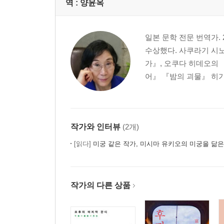
역 :
양윤옥
일본 문학 전문 번역가
수상했다. 사쿠라기 시노
가』, 오쿠다 히데오의 
어』 『밤의 괴물』 히가
작가와 인터뷰
(2개)
[읽다]
미궁 같은 작가, 미시마 유키오의 미궁을 닮
작가의 다른 상품