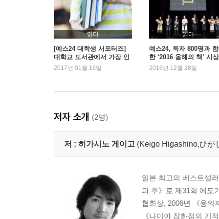
읽다
읽다
[예스24 대학생 서포터즈]
예스24, 독자 800명과 
대학교 도서관에서 가장 인
한 ‘2016 올해의 책’ 시
기있는 책은?
2017년 01월 16일
2016년 12월 28일
저자 소개
(2명)
저 :
히가시노 게이고
(Keigo Higashino
일본 최고의 베스트셀러 작
과 후》로 제31회 에도
협회상, 2006년 《용
《나미야 잡화점의 기적》