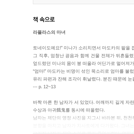
책 속으로
라플라스의 마녀
토네이도예요!” 미나가 소리치면서 마도카의 팔을 잡
그 직후, 엄청난 굉음과 함께 건물 전체가 뒤흔들
엎드렸던 미나의 몸이 붕 떠올라 어딘가로 멀어져가
“엄마!” 마도카는 비명이 섞인 목소리로 엄마를 불렀
유리 파편과 잔해 조각이 휘날렸다. 분진 때문에 눈
--- p. 12~13
바짝 마른 한 남자가 서 있었다. 어깨까지 길게 자
수상과 아귀餓鬼를 동시에 떠올렸다.
남자는 제단의 영정 사진을 지그시 바라본 뒤, 천천
분향을 마치고 남자가 치사토에게 다가왔다. 그녀는
그러자 남자가 작은 소리로 뭔가 중얼거렸다. 얼핏 알