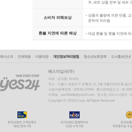
우, 세트 상품 전부 및 세트
상품의 불량에 의한 반품, 교
소비자 피해보상
준하여 처리됨
환불 지연에 따른 배상
대금 환불 및 환불 지연에 
회사소개
인재채용
이용약관
개인정보처리방침
청소년보호정책
도서홍보안내
대표 : 김석환, 최세라
주소 : 서울시 영등포구 은행로 11, 5층~6층(여의도동,일신
사업자등록번호 : 229-81-37000 통신판매업신고 : 제 200
이메일 : yes24help@yes24.com 호스팅 서비스사업자 :
Copyright ⓒ YES24 Corp. All Rights Reserved.