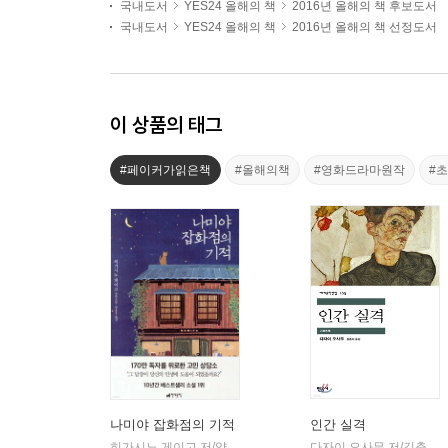
국내도서
YES24 올해의 책
2016년 올해의 책 후보도서
국내도서
YES24 올해의 책
2016년 올해의 책 선정도서
이 상품의 태그
#페이커가읽은책
#올해의책
#영화드라마원작
#
나미야 잡화점의 기적
인간 실격
히가시노 게이고 저/양윤옥 역
현대문학
다자이 오사무 저/김춘미 역