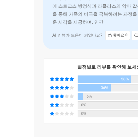
에 스토크스 방정식과 라플라스의 악마 같
마도카의 손을 떠난 종이비행기는 마치 동력을 얻
을 통해 가족의 비극을 극복하려는 과정을
아니다. 계속 날아가던 종이비행기가 기막힐 만큼 
운 시각을 제공하며, 인간의 본성과 이기심
_본문 33쪽에서
AI 리뷰가 도움이 되었나요?
좋아요
0
주인공 마도카의 신비로운 능력은 첫 시작에서부터 
외모의 마도카는 지금까지 히가시노 소설에서 볼 
수동적이고 보호받는 이미지의 여성도, 『환야』의 
어제오늘 일이” 아닌 캐릭터지만 실은 누구도 감당할
별점별로 리뷰를 확인해 보세
한편 여타 미스터리 소설과 달리 사건 이면에 있
58%
그려낸다. “내 한 몸을 던져 누군가의 생명을 지
36%
약속을 지키고자 죽음의 진실을 파헤치는 형사 
사건의 한복판에 뛰어든 연구자 아오에 교수 등 
6%
캐릭터라 할 수 있는 소설 속 공무원, 기자, 여관
0%
충실하게 하루하루를 살아가던 이들의 작은 역할이 
0%
“이 세상은 몇몇 천재들이나 당신 같은 미친 
사람들이야말로 중요한 구성 요소야. 인간은 원자
극적인 물리법칙을 실현해내는 거라고. 이 세상에 존재