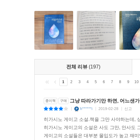
_본문 497쪽에서
집필 중반, “나 자신이 ‘상식’이라는 것에 사로잡
‘지금까지의 내 소설을 깨부순다’는 마음으로 이번 
시작에서 자기 자신에게 도전한 작품 『라플라스의
써나갈 새로운 세계를 연 소설로 기억될 것이다.
“『라플라스의 마녀』라는 작품 자체가 과거 작품
전체 리뷰
(197)
두뇌 명석한 탐정 역이 논리적으로 수수께끼를 푸
부분에 관해서는 분명히 과거작과 차별화하고 있다
1
2
3
4
5
6
7
8
9
10
스테이지로 향하기 위한 결연한 도전의 증거이기도 
_아베 하나에(평론가)
그냥 따라가기만 하면, 어느샌가
종이책
구매
h******i
2019-02-28
신고
|
|
|
■ 일본 독자 서평에서
히가시노 게이고 소설.책을 그만 사야하는데, 상
히가시노 게이고의 소설은 사도 그만, 안사도
★★★★★ 히가시노 게이고 과거 작품들의 집대성
게이고의 소설들은 대부분 몰입도가 높고 재미있
★★★★★ 재미있다, 이 한 마디로 다 말할 수 있