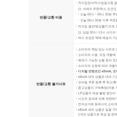
직수입양서/직수입일서중 일
단, 아래의 주문/취소 조건인
오늘 00시 ~ 06시 30분 
반품/교환 비용
오늘 06시 30분 이후 주문
직수입 음반/영상물/기프트 
단, 당일 00시~13시 사이
박스 포장은 택배 배송이 가
소비자의 책임 있는 사유로 
소비자의 사용, 포장 개봉에 
복제가 가능한 상품 등의 포장을 
소비자의 요청에 따라 개별
디지털 컨텐츠인 eBook, 
eBook 대여 상품은 대여 기
모바일 쿠폰 등록 후 취소/환
반품/교환 불가사유
중고상품이 구매확정(자동 
LP상품의 재생 불량 원인이 기
시간의 경과에 의해 재판매가
전자상거래 등에서의 소비자
eBook 세트 상품은 일괄 
1개의 상품으로 취급 및 판매