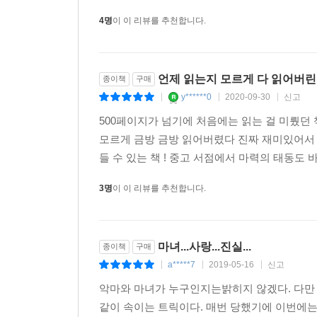
★★★★★ 도입부의 전율, 수수께끼의 심연, 물
4명
이 이 리뷰를 추천합니다.
아까워 손이 멈춰버렸다.
★★★★★ 단번에 읽을 회심작. 과거작들의 매력이
★★★★★ 뇌 과학+물리+SF 엔터테인먼트 소설.
언제 읽는지 모르게 다 읽어버린 책
종이책
구매
말하고 싶었던 것은 이것일까.
y******0
2020-09-30
신고
|
|
|
★★★★★ 훌륭한 대작! 폭발이나 지진에 어떻게 될
500페이지가 넘기에 처음에는 읽는 걸 미뤘던
싶다고 생각했다. 굉장한 스토리.
모르게 금방 금방 읽어버렸다 진짜 재미있어서 강추
★★★★★ 이런 어려운 이야기를 알기 쉽게 쓸 수
들 수 있는 책 ! 중고 서점에서 마력의 태동도 바
★★★★★ 사람들에게 권하고 싶은 한 권. 이러한 
★★★★★ 부디 속편을 읽고 싶다.
3명
이 이 리뷰를 추천합니다.
마녀...사랑...진실...
종이책
구매
a*****7
2019-05-16
신고
|
|
|
악마와 마녀가 누구인지는밝히지 않겠다. 다만 
같이 속이는 트릭이다. 매번 당했기에 이번에