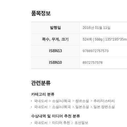
품목정보
발행일
2016년 01월 11일
쪽수, 무게, 크기
524쪽 | 598g | 135*195*35
ISBN13
9788972757573
ISBN10
8972757578
관련분류
카테고리 분류
국내도서
소설/시/희곡
장르소설
추리/미스터리
국내도서
소설/시/희곡
일본소설
일본 장편소설
수상내역 및 미디어 추천 분류
국내도서
미디어 추천
조선일보