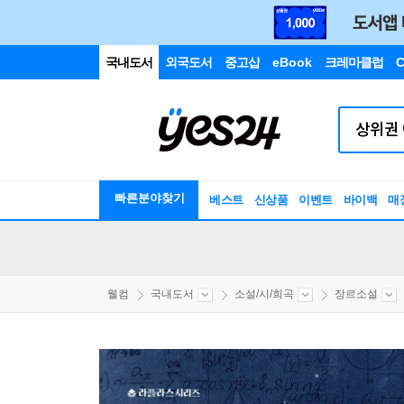
국내도서
외국도서
중고샵
eBook
크레마클럽
C
빠른분야찾기
베스트
신상품
이벤트
바이백
매
웰컴
국내도서
소설/시/희곡
장르소설