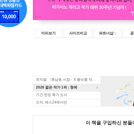
미리보기
사이즈비교
파트너샵
공
뮤지컬 〈휴남동 서점〉X 황보름 작가 북토크
2026 젊은 작가 1위 : 청예
기간 한정 특가 도서
오직, 예스24에서만
이 책을 구입하신 분