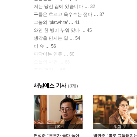
저는 당신 집에 있습니다 … 32
구름은 흐르고 옥수수는 젊다 … 37
그놈의 ‘platwhite’ … 41
와인 한 병이 누워 있다 … 45
생각을 만지는 일 … 54
비 숲 … 56
파닥이는 인류 … 60
오늘의 사건 … 66
혼자 걷기 … 69
스타 시티 … 76
채널예스 기사
한번 살아보세요 … 81
(3개)
밤이 지극하다 … 88
책 소파 … 94
돌아와서도 헤매야 한다 … 97
제2부
읽다
읽다
서문_ ‘1인분의 고독’에서 ‘2인분의 고독’으로 … 10
편성준 “부부가 둘다 놀아
박연준 “홀로 그득해지