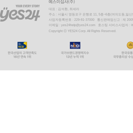
대표 : 김석환, 최세라
주소 : 서울시 영등포구 은행로 11, 5층~6층(여의도동,일신
사업자등록번호 : 229-81-37000 통신판매업신고 : 제 200
이메일 : yes24help@yes24.com 호스팅 서비스사업자 :
Copyright ⓒ YES24 Corp. All Rights Reserved.