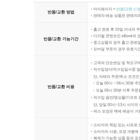
마이페이지 >
반품/교환 신청
반품/교환 방법
판매자 배송 상품은 판매자와
출고 완료 후 10일 이내의 
디지털 콘텐츠인 eBook의 
반품/교환 가능기간
중고상품의 경우 출고 완료일
모바일 쿠폰의 경우 유효기간(
고객의 단순변심 및 착오구
직수입양서/직수입일서중 일
단, 아래의 주문/취소 조건인
오늘 00시 ~ 06시 30분 
반품/교환 비용
오늘 06시 30분 이후 주문
직수입 음반/영상물/기프트 
단, 당일 00시~13시 사이
박스 포장은 택배 배송이 가
소비자의 책임 있는 사유로 
소비자의 사용, 포장 개봉에 
복제가 가능한 상품 등의 포장을 