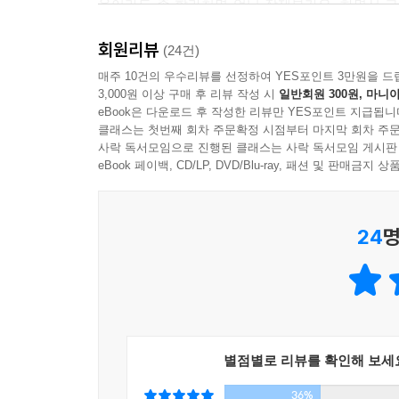
욕이라도 좀 할라치면 언니 장제부가요, 하면서 
주측에 대한 놀라움을 가슴의 콩닥거림으로 간직하
그냥 미치게들 사랑해 죽는구나. 닭살을 넘어 갓
회원리뷰
사실 저는 장제부를 잘 몰라요. 시인이자 저술가이
(24건)
결혼식 없이 살겠다고 했습니다. 어떤 ‘식’이라는
검색어에 출판사 ‘청하’를 쳐서 일단 다 사들여버리
매주 10건의 우수리뷰를 선정하여 YES포인트 3만원을 드
주위에서 그래도 밥 한 끼는 먹어야 하지 않겠
3,000원 이상 구매 후 리뷰 작성 시
일반회원 300원, 마니아
차는 날이 올 줄 그 누가 알았겠어요. 내리는 눈은
힘이었습니다. 그래, 책으로 공표를 하자, 책으로 
eBook은 다운로드 후 작성한 리뷰만 YES포인트 지급됩니
이 둘도 알았겠냐고요. 음, 알았을까나요. 연준이 
클래스는 첫번째 회차 주문확정 시점부터 마지막 회차 주문
동안 지독한 사랑으로 서로를 결박해온 두 사람의 
사락 독서모임으로 진행된 클래스는 사락 독서모임 게시판
우리들의 비밀 프로젝트는 그렇게 시작되었습니다. 
김민정(시인)
eBook 페이백, CD/LP, DVD/Blu-ray, 패션 및 판매금
섬세함에 그 빗질을 매일같이 반복하는 장석주 시
압니다. 책이라는 것은, 저자의 이름이라는 것은,
너무도 잘 아는 까닭입니다. 한때 한국 출판계에 놀
24
명
이는 남녀관계에서뿐 아니라 글쟁이로서의 두 
대목이었습니다.
서교동에 살림집을 차렸지만 그들은 시드니를 걸어보
않는 외국에서, 그것도 외진 시골 마을에서 오직
일상을 가장 먼저 훔쳐본 사람으로서 그 첫 감정
별점별로 리뷰를 확인해 보세
앞선 여자와 감성보다는 이성이 앞선 남자가 합
36%