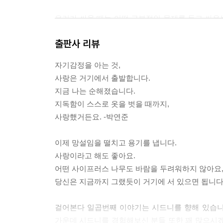
우리가 싸울 때는 어떤 근본적인 문제를 두고 싸우는
해 싸우는 것이다. 이봐요 당신. 내가 사랑하고 있
출판사 리뷰
지 않겠습니까? 이런 식이다. 그러므로 연인 간의 
싸우지 않는 커플이 위험하다. 싸우지 않는 커플은
자기감정을 아는 것,
뿐이다. --- p.46
사랑은 거기에서 출발합니다.
지금 나는 순해졌습니다.
대개 사랑은 콩깍지가 씐 상태라고 하는데, 나는 그
지독함이 스스로 옷을 벗을 때까지,
이 좋은 것이다. 모든 단점들을 상쇄시키는 것, 이
사랑했거든요. -박연준
나는 그의 나쁜 점을 열 개 이상 말할 수 있지만(
이제 망설임을 떨치고 용기를 냅니다.
물으면 쉽게 대답할 말이 떠오르지 않는다. 단순하게 
사랑이라고 해도 좋아요.
있는데도 그 사람이 좋은 것. 비논리적이고 납득할 
어떤 사이프러스 나무도 바람을 두려워하지 않아요
줄 수 있다느니, 심지어 (내 친구 중에 있는데) 
당신은 지금까지 그랬듯이 거기에 서 있으면 됩니다.
말의 반대편에 있는 게 사랑이니까. 사랑을 어떻게 이해하
걸어본다 일곱번째 이야기는 시드니를 향해 있습니다
시드니에 와서 나는 날마다 걷고, 걷고, 또 걸었는
가운데 시드니를 경험해보신 분들 또한 꽤 많으시겠