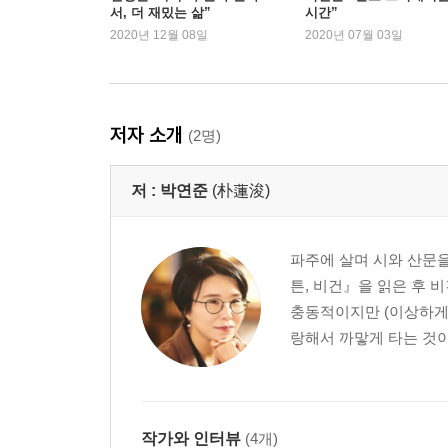
서, 더 재밌는 삶”
시간”
인생을 풍요롭게 하는 것들 … 110
2020년 12월 08일
2020년 07월 03일
웰컴 투 시드니! … 112
느림의 경제학 … 120
‘명예’란 수도원에 들려면 … 128
푸르름의 음계는 ‘도’다 … 139
저자 소개
(2명)
아름다움에 대처하는 올바른 자세 … 146
괄호 속의 행복 … 154
저 :
박연준
(朴蓮浚)
저 밤 속으로 순순히 가지 말라! … 161
걷는 인간의 탄생 … 168
종일, 바람 … 177
파주에 살며 시와 산문을 
바람이 불고 수염은 자란다 … 185
튼, 비건』을 읽은 후 
유칼립투스 숲속에서 … 194
충동적이지만 (이상하게
어느 날 아침 … 200
랑해서 까맣게 타는 것이 
먼 데서 찾는 것은 우리 뱃속에 있다 … 202
‘숲평선’ 위로 별들이 뜬다 … 208
시드니에서 보낸 마지막 주 … 214
작별 인사 … 219
작가와 인터뷰
(4개)