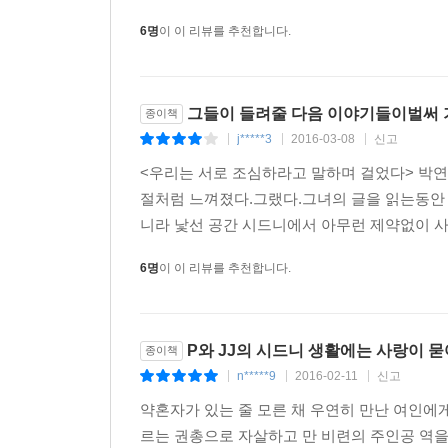
그 시로 시인이 될 줄은 몰랐지만 시를 쓰던 순간,
6명
이 이 리뷰를 추천합니다.
파랗게 내가 곤두선 불꽃이 된 기분이었던 것을 기
자기감정을 아는 것,
그들이 들려줄 다음 이야기들이벌써
종이책
사랑은 거기에서 출발합니다.
j*****3
2016-03-08
신고
|
|
|
지금 나는 순해졌습니다.
<우리는 서로 조심하라고 말하며 걸었다> 박연
지독함이 스스로 옷을 벗을 때까지,
절처럼 느껴졌다.그랬다.그녀의 글을 읽는동안 
사랑했거든요.
니라 낯선 공간 시드니에서 아무런 제약없이 사랑
우리는 새벽의 나무 둘처럼
6명
이 이 리뷰를 추천합니다.
행복합니다.
잉걸불 속으로 걸어가는 한 쌍의 단도처럼
용감합니다.
P와 JJ의 시드니 생활에는 사랑이 묻
종이책
n*****9
2016-02-11
신고
|
|
|
그때 별들이 왜 하필 이쪽으로 걸어왔는지
약혼자가 있는 줄 모른 채 우연히 만난 여인에
알 것도 같습니다.
르는 권총으로 자살하고 만 비련의 주인공 역을