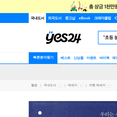
국내도서
외국도서
중고샵
eBook
크레마클럽
C
빠른분야찾기
베스트
신상품
이벤트
바이백
매
웰컴
국내도서
에세이
여행 에세이