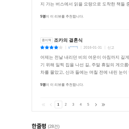
지 가는 버스에서 읽을 요량으로 도착한 책들 중
이 책은 우리의 결혼 선언을 대신할 것입니다.
각자의 글이 빵과 소스 같기를,
5명
이 이 리뷰를 추천합니다.
그렇게 어우러져 읽히기를 바랍니다.
책의 처음과 끝에 김민정 시인이 있습니다.
조카의 결혼식
종이책
그녀의‘ 사랑’이 아니었다면,
s*****l
2016-01-31
신고
|
|
|
이 책은 나올 수 없었을 것입니다.
어제는 전날 내리던 비의 여운이 아침까지 길게
시드니에서 만났던 분들,
기 위해 일찍 집을 나선 길, 주말 휴일의 게으
어머니와 남동생 태준에게도 감사의 인사를 드립니
차를 몰았고, 산과 들에는 며칠 전에 내린 눈이
나보다 먼저 생각하게 되는 사람,
5명
이 이 리뷰를 추천합니다.
나의 JJ에게도
감사와 사랑을 전합니다.
1
2
3
4
5
천천히 오래 걸어요, 우리!
- 2015년 12월, 서교동에서
한줄평
(28건)