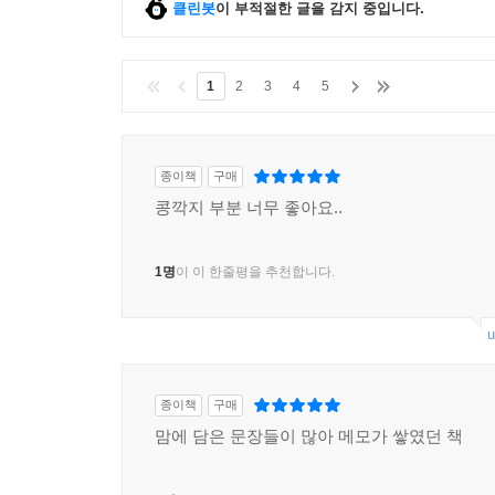
바랍니다. 나는 이미 낡은 시대의 사람이고, 그러
클린봇
이 부적절한 글을 감지 중입니다.
형편없이 쪼그라들지도 모르죠. 그러니 나를 가만 
1
2
3
4
5
더 정직하게 말하죠. 나는 오랫동안 혼자 잠들고, 
속에서 1인분의 비밀과 1인분의 침묵으로 내 사유
고갈과 메마름은 이미 생의 충분조건이죠. 난 사
종이책
구매
1인분의 고독과 1인분의 평화, 1인분의 자유를 나
콩깍지 부분 너무 좋아요..
당신은 지금까지 그랬듯이 거기에 서 있으면 됩니다
1명
이 이 한줄평을 추천합니다.
어느 해 여름 우리는 바닷가에서 쏟아지는 유성우를 
u
유지한 채 남은 생을 살아가고 싶습니다.
2인분의 고독
종이책
구매
‘1인분의 고독’에 웅크려 있던 내 내면을 들여다보니
맘에 담은 문장들이 많아 메모가 쌓였던 책
거기 두려움이란 짐승이 불안한 눈동자를 하고 숨어
짐승의 눈에 겁이 잔뜩 들어 있어 가엾었어요.