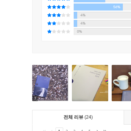
충분했습니다. 몸을 목까지 푹 담그기에 적합한 
56%
심정이었습니다. 노곤한 잠이 밀려왔고 자고 일어
4%
없었습니다.
4%
0%
남녀의 사랑, 남녀의 연애, 남녀의 결혼을 다룬 책
없었던 것 같습니다. 이유는 간단합니다. 논리적으
덤벼든 책은 없었으니까요. 사랑하는 두 남녀, 그
‘사랑’이 아닙니다. ‘결혼’ 또한 아닙니다. 제가 보
바라볼 수가 없습니다. 상대의 눈을 바라보지 않는
팽팽하게 시소를 탔던 그 불안함이 치유되어가는 
책이기는 합니다.
결혼식을 대신하는 책. 사례를 찾아보니 그런 일
3
무엇보다 시를 쓰는 시인들이기에, 신부는 198
귀여운 퍼포먼스도 용인이 되는 게 아닐까 합니다.
전체 리뷰
(24)
이 책의 출간을 말미암아 두 사람의 결혼식은 12