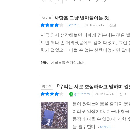
축하하는 술 한 잔을 서로에게 권하겠지요. 두
1
2
3
4
5
축하해주시기를 바라는 바입니다.
사랑은 그냥 받아들이는 것..
종이책
작가의 말
k*****1
2016-03-06
신고
|
|
|
지금 와서 생각해보면 나에게 걷는다는 것은 별
우리는 ‘새벽의 나무 둘’처럼
보면 꽤나 먼 거리였음에도 걸어 다녔고, 그런
차가 없었으니 어쩔 수 없는 선택이었지만 말이다
“네 이름을 발음하는 내 입술에 몇 개의 별들이 얼음
9명
이 이 리뷰를 추천합니다.
오래전 이렇게 시작하는 메일을 받은 적이 있습니다
첫 문장을 지금까지 외우고 있네요.
설렘과 두려움 속에서 당신 입술 위 내 이름을,
『우리는 서로 조심하라고 말하며 
종이책
부서지는 몇 개의 별들을 상상해보았습니다.
g********s
2016-04-24
신고
|
|
|
봄이 왔다는데봄을 즐기지 못할
먼 곳에서 나를 향해, 별들이 걸어오고 있는 것 같았
어려운 일상이다. 더구나 창을
동장에 나올 수 있었다. 개학 
저녁이 되자 슬퍼졌습니다.
을 흡수한다...
더보기
무릎을 꿇고 ‘얼음을 주세요’란 제목으로 시를 썼지요