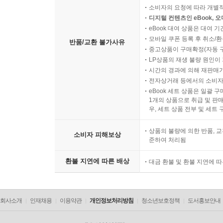
소비자의 요청에 따라 개별
디지털 컨텐츠인 eBook, 
eBook 대여 상품은 대여 기
모바일 쿠폰 등록 후 취소/환
반품/교환 불가사유
중고상품이 구매확정(자동 
LP상품의 재생 불량 원인이 기
시간의 경과에 의해 재판매가
전자상거래 등에서의 소비자
eBook 세트 상품은 일괄 
1개의 상품으로 취급 및 판매
우, 세트 상품 전부 및 세트
상품의 불량에 의한 반품, 교
소비자 피해보상
준하여 처리됨
환불 지연에 따른 배상
대금 환불 및 환불 지연에 
회사소개
인재채용
이용약관
개인정보처리방침
청소년보호정책
도서홍보안내