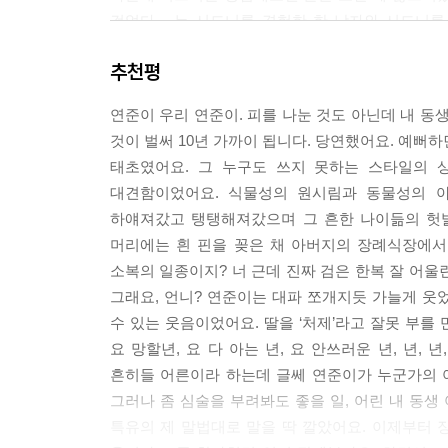
그 누군가는 누구인가. 그것은 아마도‘ 나’라고 부르는
걸었다』는 시드니를 경험한 한 남자와 시드니를 
다. 몸은 분명 살과 뼈로 이루어지지만 오장육부 그
책입니다. 여자와 남자라는 차이점, 둘 다 시인이
있다. 건각의 위용을 뽐내며 시드니 거리들을 걸을 때마다
추천평
됩니다. 연애와 결혼의 차이는 아마도 그 ‘살이’에 
그 차이를 ‘사랑’이라는 것이 어떻게 극복하게 해
대체 낯선 곳에서 처음 살아보는 삶이란 무엇인가. 
연준이 우리 연준이. 피를 나눈 것도 아닌데 내 동생
내놓기에 이르렀습니다.
새벽에 낯선 온도, 낯선 소리들, 낯선 분위기 속에
것이 벌써 10년 가까이 됩니다. 당연했어요. 예뻐
말하자면 『우리는 서로 조심하라고 말하며 걸었다
의미를 빚어내는가. 오직 느림으로만 채워진 삶, 심
태초였어요. 그 누구도 쓰지 못하는 스타일의 
소박한 잔치의 두 주인공을 이쯤에서 소개해보려
는 삶은 우리 존재를 낯선 환경 속에 밀어넣고 새로운 
대견함이었어요. 식물성의 원시림과 동물성의 아
시인입니다. 많이들 놀라셨겠죠. 아니면 그런가보
하얘져갔고 탱탱해져갔으며 그 흔한 나이듦의 헛발
우리는 저마다 시간이라는 배를 타고 바다로 나아간
머리에는 흰 핀을 꽂은 채 아버지의 장례식장에서
기실 저는 그 전자와 후자 사이에서 팽팽하게 요
시간을 살았다면 서울 서교동으로 돌아가서는 서교
소복의 일종이지? 너 근데 진짜 검은 한복 잘 어울
언니로 평생을 살아주겠노라 약속을 했던 사이였기 
방을 꾸린다. 내일 아침, 서울로 돌아간다. 동트기
그래요, 언니? 연준이는 대파 쪼개지듯 가늘게 웃
만들어주었던 참이었습니다. 죽음 직전에 정신이 
40분에 이륙한다. 새벽 2시, 짐을 챙기면서, 안녕,
수 있는 웃음이었어요. 딸을 ‘처제’라고 잘못 부
공생을 제가 감히 알 것 같다고 잘난 척을 하며 지
요 망할년, 요 다 아는 년, 요 안쓰러운 년, 년,
돈독함이 컸어요. 글에 대해서라면 재능이 뛰어난
--- p.221
흔히들 어른이라 하는데 글쎄 연준이가 누군가의 
오래도록 숨겨왔던 시인. 그런 박연준 시인이 언
그러나 좀 심술을 부려봐도 좋을 일, 어린 내 동생
말하지 않았습니다. 힌트는 한 가지, 나이가 좀 많
특유의 제 말법대로 말을 딱 깔았어요. 이제부터 
귓속말을 하여 제 입이 방정을 떨었는지는 모르겠