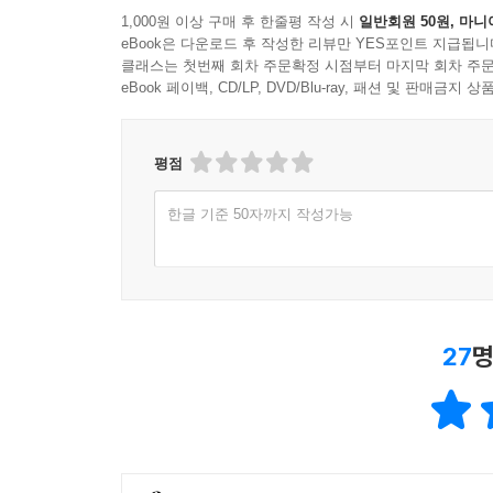
박연준
1,000원 이상 구매 후 한줄평 작성 시
일반회원 50원, 마니
eBook은 다운로드 후 작성한 리뷰만 YES포인트 지급됩니
클래스는 첫번째 회차 주문확정 시점부터 마지막 회차 주문
‘1인분의 고독’에서 ‘2인분의 고독’으로
eBook 페이백, CD/LP, DVD/Blu-ray, 패션 및 판매금
1인분의 고독
당신이 보인 뜻밖의 사적인 관심은 나를 놀라게
평점
‘사랑한다’는 고백에 놀랐어요. 그리고 기뻤습니다.
한글 기준 50자까지 작성가능
잎을 가득 피워낸 종려나무, 바다에 내리는 비, 그리
물방울처럼 눈부시게 튕겨오르는 당신의 젊은 사유,
사랑이라니! 와디를 아시는지요. 사막의 강, 우기 
27
명
모르는 인색하고 협량한 마음의 와디. 당신이 흐르
강물로 내 죽은 뿌리를 적시고, 마침내 잎과 꽃을 
아아, 하지만 나는 그걸 흔쾌히 수락할 수 없음을
욕망이 없는 건 아니에요. 몇 날 며칠의 괴로운