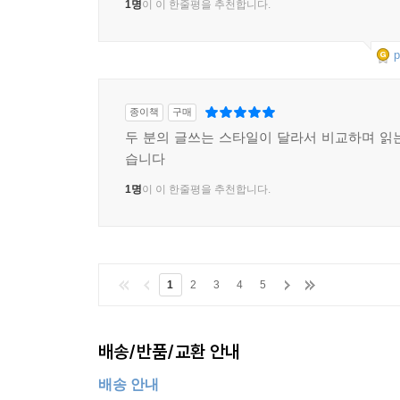
1명
이 이 한줄평을 추천합니다.
‘1인분의 고독’을, 그 자유와 고요를 잃을까봐 두려
이제 망설임을 떨치고 용기를 냅니다. 사랑이라고 
p
어떤 사이프러스 나무도 바람을 두려워하지 않아요
그래서 ‘2인분의 고독’을 덥썩 받아 품습니다.
종이책
구매
사랑이란 ‘2인분의 고독’을 뜨겁게, 늠름하게 받는 
두 분의 글쓰는 스타일이 달라서 비교하며 읽
생의 찬란한 순간들을 함께할 사랑하는 P와
습니다
이 멋진 책을 결혼 선물로 만들어준 김민정 시인께
1명
이 이 한줄평을 추천합니다.
- 2015년 12월, 서교동에서
장석주
1
2
3
4
5
배송/반품/교환 안내
배송 안내