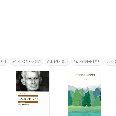
좋은책
#안사면0원사면영원
#시시한게좋아
#같이펀딩에나온책
#아이