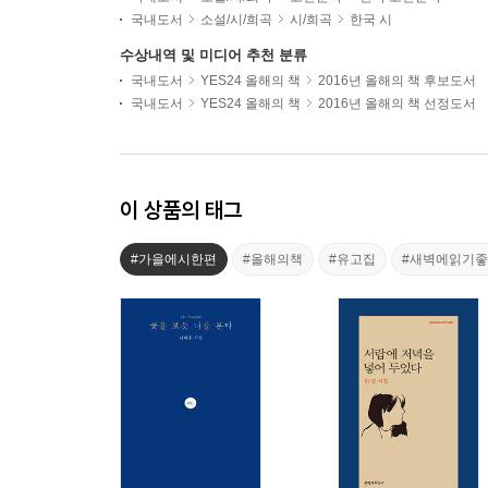
국내도서
소설/시/희곡
시/희곡
한국 시
수상내역 및 미디어 추천 분류
국내도서
YES24 올해의 책
2016년 올해의 책 후보도서
국내도서
YES24 올해의 책
2016년 올해의 책 선정도서
이 상품의 태그
#가을에시한편
#올해의책
#유고집
#새벽에읽기