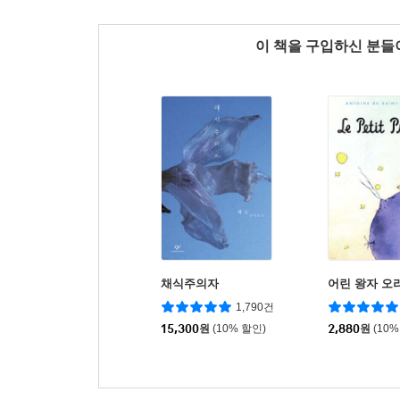
이 책을 구입하신 분
채식주의자
어린 왕자 오
1,790건
15,300
원
(10% 할인)
2,880
원
(10%