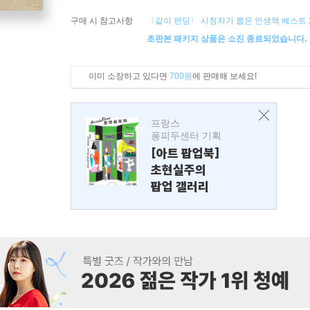
구매 시 참고사항
〈같이 펀딩〉 시청자가 뽑은 인생책 베스트 
초판본 패키지 상품은 소진 종료되었습니다.
이미 소장하고 있다면
700원
에 판매해 보세요!
프랑스
퐁피두센터 기획
[아트 팝업북]
초현실주의
팝업 갤러리