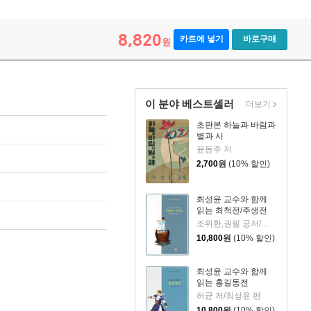
8,820
카트에 넣기
바로구매
원
이 분야 베스트셀러
더보기
초판본 하늘과 바람과
별과 시
윤동주 저
2,700
원
(10% 할인)
최성윤 교수와 함께
읽는 최척전/주생전
조위한,권필 공저/최성윤 역
10,800
원
(10% 할인)
최성윤 교수와 함께
읽는 홍길동전
허균 저/최성윤 편
10,800
원
(10% 할인)