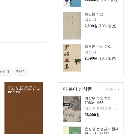
초판본 사슴
백석 저
2,690
원
(10% 할인)
초판본 이상 선집
이상 저
2,690
원
(10% 할인)
돌셀러
#유작
이 분야 신상품
더보기
이상우의 임꺽정
1963~1965
이상우 저/이영조 그림
96,000
원
윤진성 선생님과 함께
읽는 사씨남정기