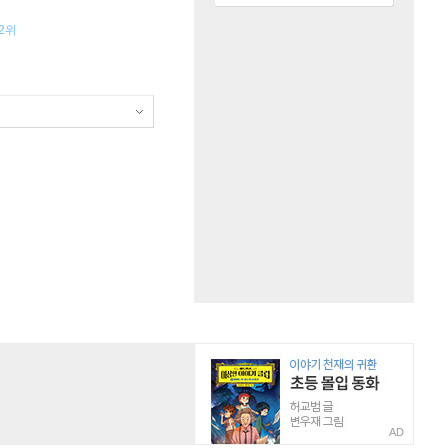
2위
AD