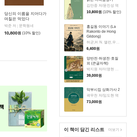
김만중 저/윤진성 역
10,800
원
(10% 할인)
당신의 이름을 지어다가
며칠은 먹었다
박준 저
문학동네
|
홍길동 이야기 (La
Rakonto de Hong
10,800
원
(10% 할인)
Gildong)
허균,H. N. 앨런,우재훈(Cezaro) 저
6,400
원
양반전·허생전·호질
외 (큰글자책)
박지원 저/이명현 역/한동훈 그림
39,000
원
악부시집 상화가사 2
곽무천 저/임도현 역
73,000
원
이 책이 담긴
리스트
더보기