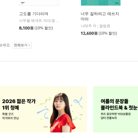
고도를 기다리며
너무 잘하려고 애쓰지
마라
사무엘 베게트 저/오증자 역
민음사
|
나태주 저
열림원
|
8,100
원
(10% 할인)
12,600
원
(10% 할인)
보세요.
전체보기