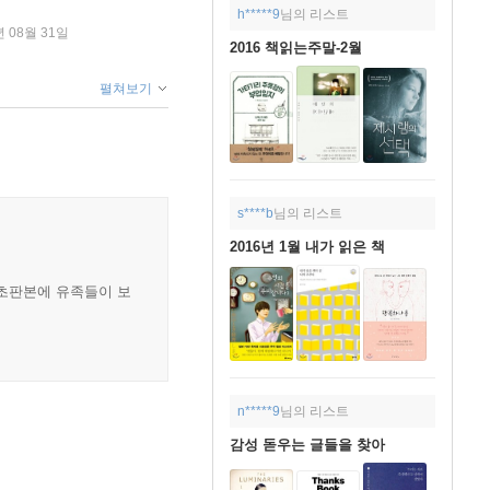
h*****9
님의 리스트
년 08월 31일
2016 책읽는주말-2월
펼쳐보기
s****b
님의 리스트
2016년 1월 내가 읽은 책
 초판본에 유족들이 보
n*****9
님의 리스트
감성 돋우는 글들을 찾아