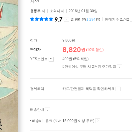
자인
윤동주
저
소와다리
2016년 01월 30일
9.7
회원리뷰(
1,294
건)
판매지수 2,742
정가
9,800원
8,820
원
판매가
(10% 할인)
YES포인트
490원 (5% 적립)
5만원이상 구매 시 2천원 추가적립
결제혜택
카드/간편결제 혜택을 확인하세요
배송안내
배송비 : 유료 (도서 15,000원 이상 무료)