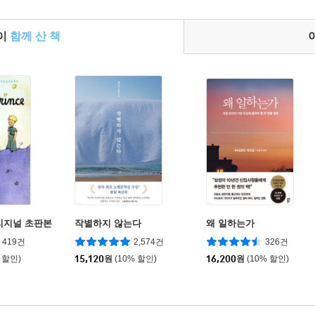
들이
함께 산 책
리지널 초판본
작별하지 않는다
왜 일하는가
419건
2,574건
326건
 할인)
15,120
원
(10% 할인)
16,200
원
(10% 할인)