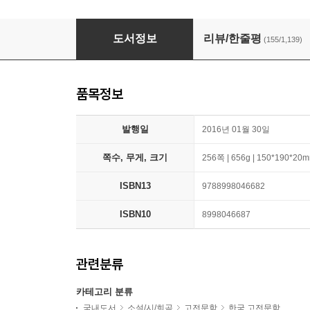
초판본 하늘과 바람과 별과 詩 : 윤동주 유고시집
도서정보
리뷰/한줄평
(155/1,139)
품목정보
발행일
2016년 01월 30일
쪽수, 무게, 크기
256쪽 | 656g | 150*190*20
ISBN13
9788998046682
ISBN10
8998046687
관련분류
카테고리 분류
국내도서
소설/시/희곡
고전문학
한국 고전문학