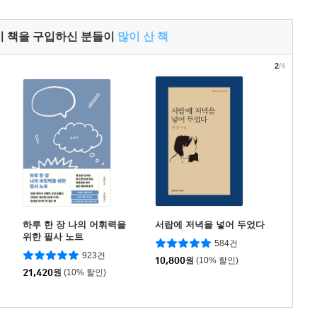
이 책을 구입하신 분들이
많이 산 책
2
/4
하루 한 장 나의 어휘력을
서랍에 저녁을 넣어 두었다
위한 필사 노트
584건
923건
10,800
원
(10% 할인)
21,420
원
(10% 할인)