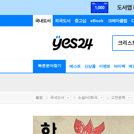
국내도서
외국도서
중고샵
eBook
크레마클럽
C
빠른분야찾기
베스트
신상품
이벤트
바이백
매
웰컴
국내도서
소설/시/희곡
고전문학