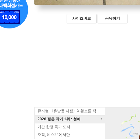
사이즈비교
공유하기
뮤지컬 〈휴남동 서점〉X 황보름 작가 북토크
2026 젊은 작가 1위 : 청예
기간 한정 특가 도서
오직, 예스24에서만