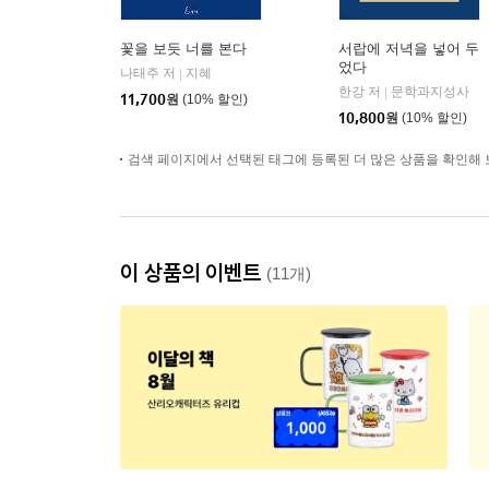
꽃을 보듯 너를 본다
서랍에 저녁을 넣어 두
었다
나태주 저
지혜
|
한강 저
문학과지성사
|
11,700
원
(10% 할인)
10,800
원
(10% 할인)
검색 페이지에서 선택된 태그에 등록된 더 많은 상품을 확인해 
이 상품의 이벤트
(11개)