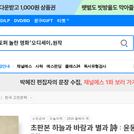
D/LP
DVD/BD
문구
/GIFT
티켓
독서유형검사
장안내
채널예스
사락
예스펀딩
클래스24
RBTI Lab
독서유형검사
박혜진 편집자의 문장 수집,
채널예스 1화 보러 가
한국 고전문학
소득공제
오늘의책
2016 올해의 책
초판본 하늘과 바람과 별과 詩 : 