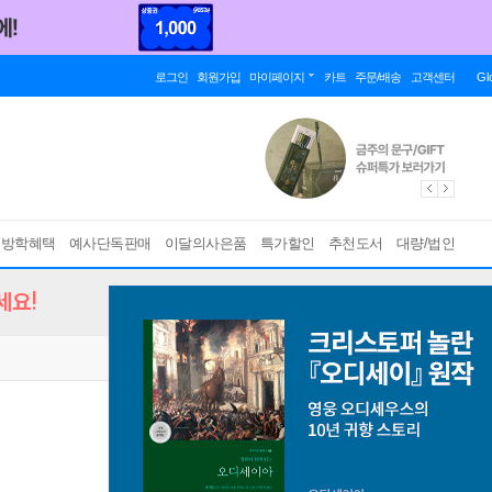
로그인
회원가입
마이페이지
카트
주문/배송
고객센터
Gl
름방학혜택
예사단독판매
이달의사은품
특가할인
추천도서
대량/법인
세요!