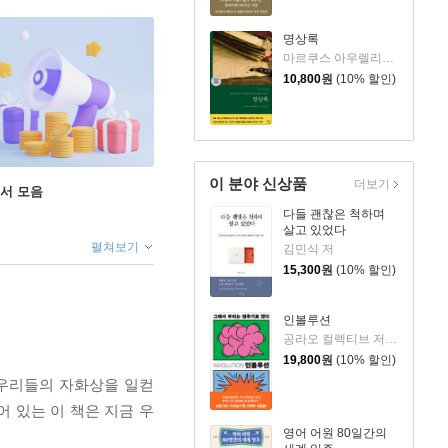
명상록
마르쿠스 아우렐리우스 저/박문재 역
10,800
원
(10% 할인)
이 분야 신상품
더보기
도서 모음
다들 괜찮은 척하며
살고 있었다
펼쳐보기
김민식 저
15,300
원
(10% 할인)
인볼루션
공라오 컬렉티브 저/홍명교 역
19,800
원
(10% 할인)
온 우리들의 자화상을 일컫
어 있는 이 책은 지금 우
영어 어원 80일간의