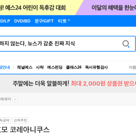
D/LP
DVD/BD
문구
/GIFT
티켓
장안내
채널예스
사락
예스펀딩
클래스24
독서유형검사
여
RBTI Lab
독서유형검사
주말에는 더욱 알뜰하게!
최대 2,000원 상품권 받으
문에세이
득공제
강력추천
호모 코레아니쿠스