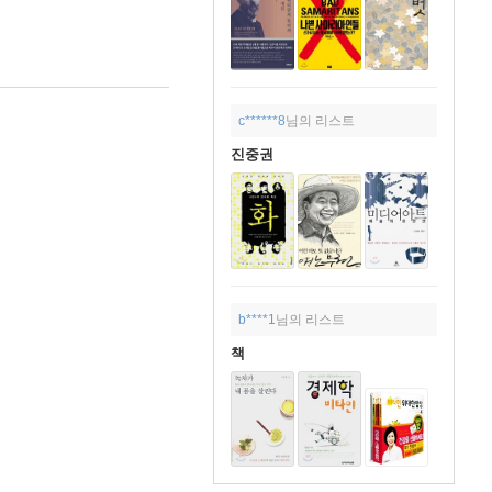
c******8
님의 리스트
진중권
b****1
님의 리스트
책