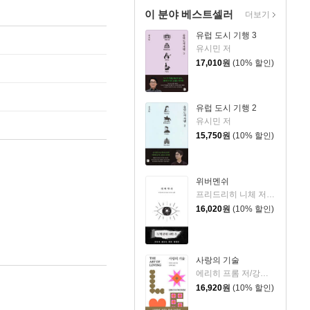
이 분야 베스트셀러
더보기
유럽 도시 기행 3
유시민 저
17,010
원
(10% 할인)
유럽 도시 기행 2
유시민 저
15,750
원
(10% 할인)
위버멘쉬
프리드리히 니체 저/어나니머스 역
16,020
원
(10% 할인)
사랑의 기술
에리히 프롬 저/강주헌 역
16,920
원
(10% 할인)