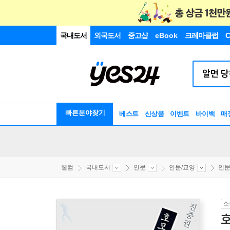
국내도서
외국도서
중고샵
eBook
크레마클럽
C
빠른분야찾기
베스트
신상품
이벤트
바이백
매
웰컴
국내도서
인문
인문/교양
인
소