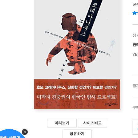
진
정
판
Y
결
구
미리보기
사이즈비교
공유하기