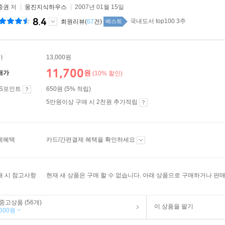
중권
저
웅진지식하우스
2007년 01월 15일
8.4
국내도서 top100 3주
회원리뷰(
67
건)
베스트
가
13,000원
11,700
원
매가
(10% 할인)
ES포인트
650원 (5% 적립)
5만원이상 구매 시 2천원 추가적립
제혜택
카드/간편결제 혜택을 확인하세요
매 시 참고사항
현재 새 상품은 구매 할 수 없습니다. 아래 상품으로 구매하거나 판매
중고상품 (56개)
이 상품을 팔기
600원 ~