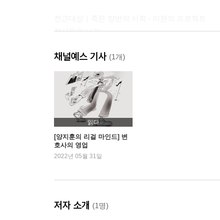
전근대성｜죽은 양반의 사회 - 미완의 프로젝트
전사들의 나라
정념의 제국
채널예스 기사
데카르트와 황우석
(1개)
전 인민의 양반화
위계를 위한 예법
식탁 위의 해부학
오감
취미
읽다
어린이와 어른이
[양지훈의 리걸 마인드] 변
호사의 영업
카리스마
2022년 05월 31일
벤 다이어그램
죄의식과 수치심
공포와 습관
저자 소개
(1명)
미래주의｜디지털, 사이보그 그리고 짝퉁 - 테크네