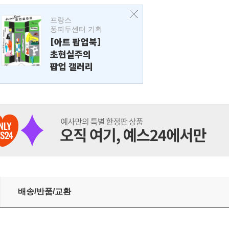
프랑스
퐁피두센터 기획
[아트 팝업북]
초현실주의
팝업 갤러리
배송/반품/교환