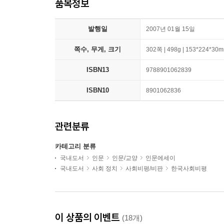
품목정보
발행일
2007년 01월 15일
쪽수, 무게, 크기
302쪽 | 498g | 153*224*30
ISBN13
9788901062839
ISBN10
8901062836
관련분류
카테고리 분류
국내도서
인문
인문/교양
인문에세이
국내도서
사회 정치
사회비평/비판
한국사회비평
이 상품의 이벤트
(18개)