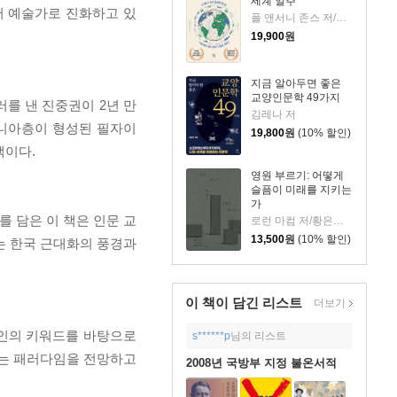
세계 일주
서 예술가로 진화하고 있
폴 앤서니 존스 저/고정아 역
19,900
원
지금 알아두면 좋은
교양인문학 49가지
러를 낸 진중권이 2년 만
김레나 저
마니아층이 형성된 필자이
19,800
원
(10% 할인)
책이다.
영원 부르기: 어떻게
슬픔이 미래를 지키는
가
 담은 이 책은 인문 교
로런 마컴 저/황은주 역
13,500
원
(10% 할인)
는 한국 근대화의 풍경과
이 책이 담긴
리스트
더보기
국인의 키워드를 바탕으로
s******p
님의 리스트
하는 패러다임을 전망하고
2008년 국방부 지정 불온서적