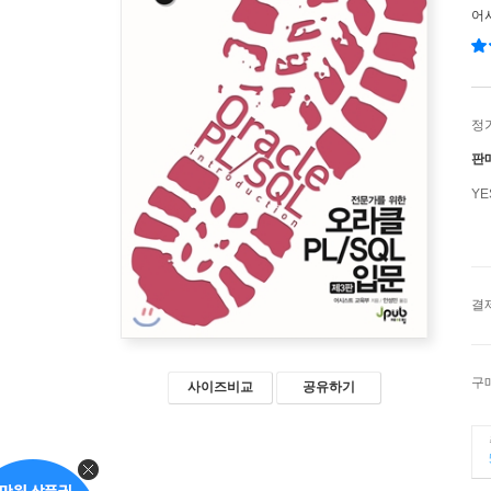
어
정
판
Y
결
구
사이즈비교
공유하기