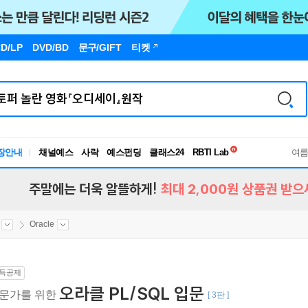
D/LP
DVD/BD
문구
/GIFT
티켓
독서유형검사
RBTI Lab
장안내
채널예스
사락
예스펀딩
클래스24
독서유형검사
여
주말에는 더욱 알뜰하게!
최대 2,000원 상품권 받으
Oracle
득공제
오라클 PL/SQL 입문
문가를 위한
[ 3판 ]