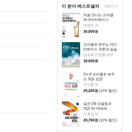
이 분야 베스트셀러
더보기
처음 만나는 오라클
AI 데이터베이스
박영민 저
30,000
원
오라클로 배우는 데이
터베이스 개론과 실습
남송휘,이현룡,박우창 저
30,000
원
Do it! 오라클로 배우
는 SQL 입문
이지훈 저
25,200
원
(10% 할인)
실전 DB 모델링과
SQL for Oracle
이호상 저
20,700
원
(10% 할인)