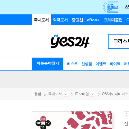
국내도서
외국도서
중고샵
eBook
크레마클럽
C
빠른분야찾기
베스트
신상품
이벤트
바이백
매
웰컴
국내도서
IT 모바일
OS/데이터베이스
소
전