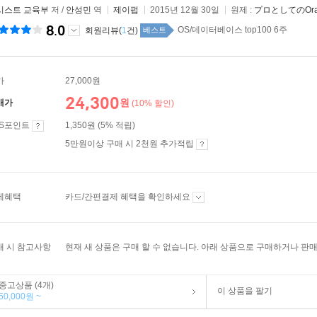
시스트 교육부
저 /
안성민
역
제이펍
2015년 12월 30일
원제 :
プロとしてのOracl
8.0
OS/데이터베이스 top100 6주
회원리뷰(
1
건)
베스트
가
27,000원
24,300
원
매가
(10% 할인)
ES포인트
1,350원 (5% 적립)
5만원이상 구매 시 2천원 추가적립
제혜택
카드/간편결제 혜택을 확인하세요
매 시 참고사항
현재 새 상품은 구매 할 수 없습니다. 아래 상품으로 구매하거나 판매
중고상품 (4개)
이 상품을 팔기
50,000원 ~