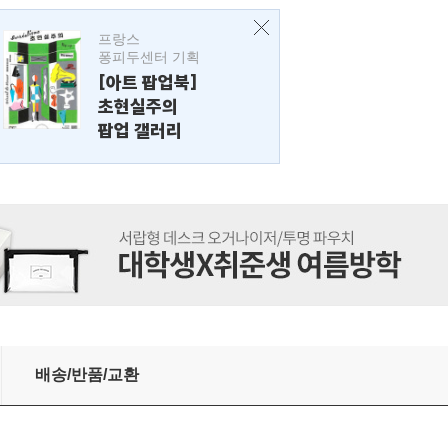
프랑스
퐁피두센터 기획
[아트 팝업북]
초현실주의
팝업 갤러리
배송/반품/교환