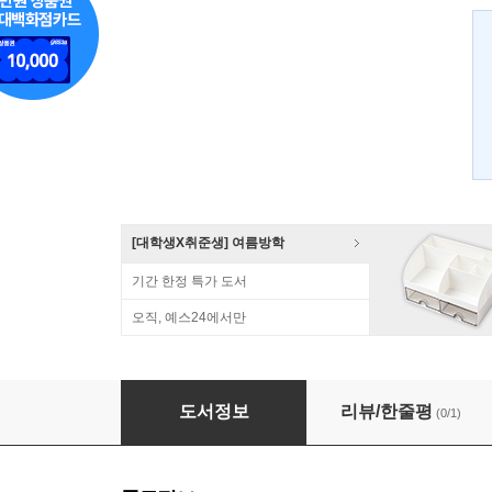
[대학생X취준생] 여름방학
기간 한정 특가 도서
오직, 예스24에서만
오라클 PL/SQL 입문
도서정보
리뷰/한줄평
(0/1)