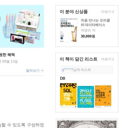
이 분야 신상품
더보기
처음 만나는 오라클
AI 데이터베이스
박영민 저
30,000
원
원한 혜택
이 책이 담긴
리스트
더보기
년 08월 13일
g*****7
님의 리스트
펼쳐보기
DB
습할 수 있도록 구성하였