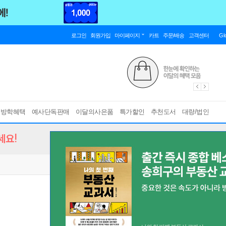
로그인
회원가입
마이페이지
카트
주문/배송
고객센터
Gl
름방학혜택
예사단독판매
이달의사은품
특가할인
추천도서
대량/법인
세요!