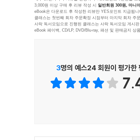
3,000원 이상 구매 후 리뷰 작성 시
일반회원 300원, 마니아
“멋진 신발과 액세서리는 어디에 가면 살 수 있나요?
eBook은 다운로드 후 작성한 리뷰만 YES포인트 지급됩니
클래스는 첫번째 회차 주문확정 시점부터 마지막 회차 주문
왕초보처럼 느껴지는 질문이지만 패션 MD 업무를
사락 독서모임으로 진행된 클래스는 사락 독서모임 게시판
스타일서치, 마켓 서치, 바잉, 그리고 그 이후의
eBook 페이백, CD/LP, DVD/Blu-ray, 패션 및 판매금
편집숍 패션 MD의 업무를 구체적이고 세세하게 짚어
밀라노, 뉴욕, 도쿄, 코펜하겐과 스톡홀름의 편집숍
협상 노하우까지 버릴 것 하나 없는 알짜 정보
현장도사진으로 만나볼 수 있다.
3
명의 예스24 회원이 평가한
7.