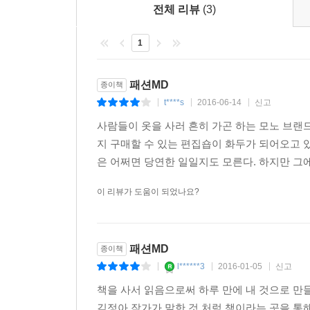
전체 리뷰
(3)
1
패션MD
종이책
t****s
2016-06-14
신고
|
|
|
사람들이 옷을 사러 흔히 가곤 하는 모노 브랜
지 구매할 수 있는 편집숍이 화두가 되어오고 있
은 어쩌면 당연한 일일지도 모른다. 하지만 그에
이 리뷰가 도움이 되었나요?
패션MD
종이책
l******3
2016-01-05
신고
|
|
|
책을 사서 읽음으로써 하루 만에 내 것으로 만들
김정아 작가가 말한 것 처럼 책이라는 곳을 통해.