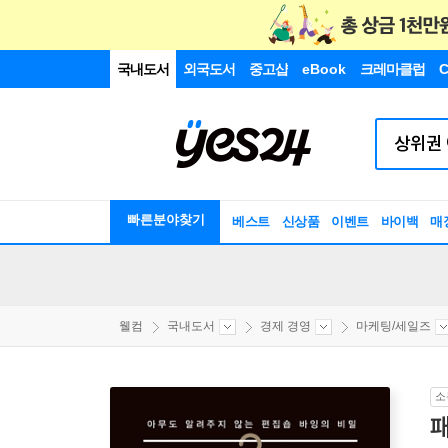
국내도서
외국도서
중고샵
eBook
크레마클럽
C
빠른분야찾기
베스트
신상품
이벤트
바이백
매
웰컴
국내도서
경제 경영
마케팅/세일즈
소
패