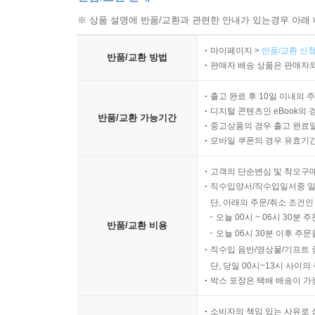
※ 상품 설명에 반품/교환과 관련한 안내가 있는경우 아래 
마이페이지 >
반품/교환 신청
반품/교환 방법
판매자 배송 상품은 판매자와
출고 완료 후 10일 이내의 
디지털 콘텐츠인 eBook의 
반품/교환 가능기간
중고상품의 경우 출고 완료일
모바일 쿠폰의 경우 유효기간(
고객의 단순변심 및 착오구
직수입양서/직수입일서중 일
단, 아래의 주문/취소 조건인
오늘 00시 ~ 06시 30분 
반품/교환 비용
오늘 06시 30분 이후 주문
직수입 음반/영상물/기프트 
단, 당일 00시~13시 사이
박스 포장은 택배 배송이 가
소비자의 책임 있는 사유로 