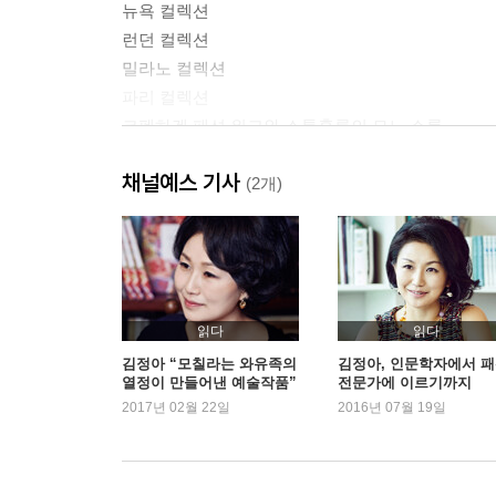
뉴욕 컬렉션
런던 컬렉션
밀라노 컬렉션
파리 컬렉션
코펜하겐 패션 위크와 스톡홀름의 모노 쇼룸
special tip 슈퍼엠디가 알려주는 민족성에 따른 
채널예스 기사
04 Market Research 생생한 배움의 장 시장조사 
(2개)
뉴욕
special tip 슈퍼엠디가 추천하는 뉴욕의 레스토랑
파리
special tip 슈퍼엠디가 추천하는 파리의 레스토랑
밀라노
읽다
읽다
도쿄
김정아 “모칠라는 와유족의
김정아, 인문학자에서 
열정이 만들어낸 예술작품”
전문가에 이르기까지
special tip 슈퍼엠디가 추천하는 도쿄의 레스토랑
2017년 02월 22일
2016년 07월 19일
스톡홀름
05 Finishing Touches 한 시즌의 끝 출장 후 마무리
브랜드별로 사진과 오더 리스트 정리