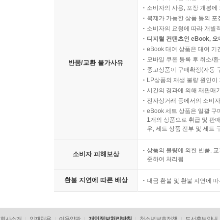
소비자의 사용, 포장 개봉에 
복제가 가능한 상품 등의 포장을 
소비자의 요청에 따라 개별
디지털 컨텐츠인 eBook, 
eBook 대여 상품은 대여 기
모바일 쿠폰 등록 후 취소/환
반품/교환 불가사유
중고상품이 구매확정(자동 
LP상품의 재생 불량 원인이 기
시간의 경과에 의해 재판매가
전자상거래 등에서의 소비자
eBook 세트 상품은 일괄 
1개의 상품으로 취급 및 판매
우, 세트 상품 전부 및 세트
상품의 불량에 의한 반품, 교
소비자 피해보상
준하여 처리됨
환불 지연에 따른 배상
대금 환불 및 환불 지연에 
회사소개
인재채용
이용약관
개인정보처리방침
청소년보호정책
도서홍보안내