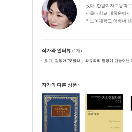
냈다. 한양여자고등학교
서울대학교 대학원에서 러
리노이대학교 어배너 섐페인(Univ
작가와 인터뷰
(1개)
[읽다]
김정아 “모칠라는 와유족의 열정이 만들어낸 
작가의 다른 상품