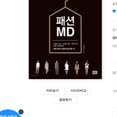
김
정
판
Y
결
미리보기
사이즈비교
구
공유하기