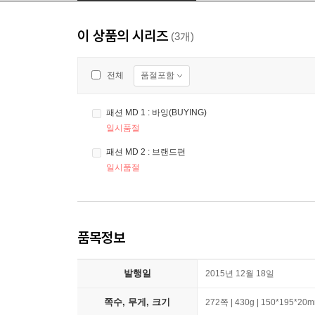
이 상품의 시리즈
(3개)
품절포함
전체
패션 MD 1 : 바잉(BUYING)
일시품절
패션 MD 2 : 브랜드편
일시품절
품목정보
발행일
2015년 12월 18일
쪽수, 무게, 크기
272쪽 | 430g | 150*195*20