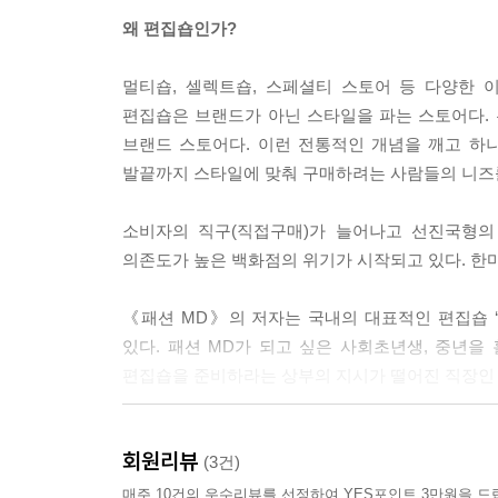
왜 편집숍인가?
멀티숍, 셀렉트숍, 스페셜티 스토어 등 다양한
편집숍은 브랜드가 아닌 스타일을 파는 스토어다. 
브랜드 스토어다. 이런 전통적인 개념을 깨고 하
발끝까지 스타일에 맞춰 구매하려는 사람들의 니즈
소비자의 직구(직접구매)가 늘어나고 선진국형의
의존도가 높은 백화점의 위기가 시작되고 있다. 한마
《패션 MD》의 저자는 국내의 대표적인 편집숍 
있다. 패션 MD가 되고 싶은 사회초년생, 중년을
편집숍을 준비하라는 상부의 지시가 떨어진 직장인 
브랜드 서치에서 바잉까지 패션 MD가 알아야 할 A t
회원리뷰
(3건)
“뉴욕 컬렉션을 가려고 하는데 뉴욕 어디로 가야 하
매주 10건의 우수리뷰를 선정하여 YES포인트 3만원을 드