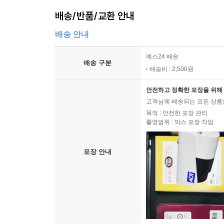
배송/반품/교환 안내
배송 안내
예스24 배송
배송 구분
배송비 : 2,500원
안전하고 정확한 포장을 위해 
고객님께 배송되는 모든 상품을
목적 : 안전한 포장 관리
촬영범위 : 박스 포장 작업
포장 안내