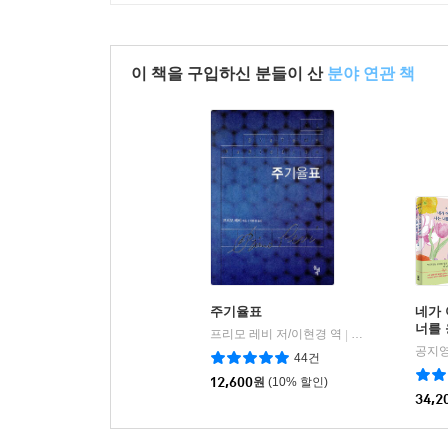
1
2
3
4
5
6
7
8
9
이 책을 구입하신 분들이 산
분야 연관 책
주기율표
네가 
너를 
프리모 레비 저/이현경 역
돌베개
|
트
공지영
44건
12,600
원
(10% 할인)
34,2