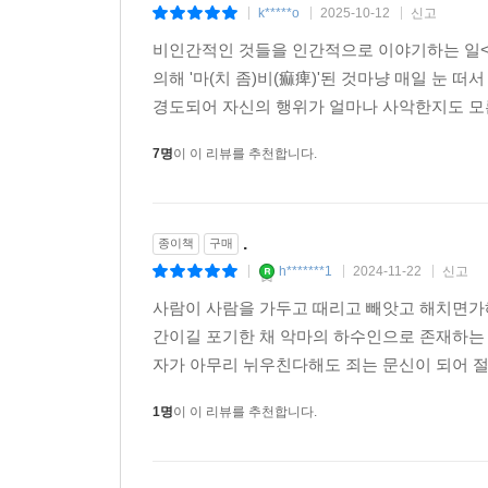
비인간적인 것들을 인간적으로 이
종이책
구매
k*****o
2025-10-12
신고
|
|
|
비인간적인 것들을 인간적으로 이야기하는 일<이
의해 '마(치 좀)비(痲痺)'된 것마냥 매일 눈 
경도되어 자신의 행위가 얼마나 사악한지도 모른
7명
이 이 리뷰를 추천합니다.
.
종이책
구매
h*******1
2024-11-22
신고
|
|
|
사람이 사람을 가두고 때리고 빼앗고 해치면가
간이길 포기한 채 악마의 하수인으로 존재하는 
자가 아무리 뉘우친다해도 죄는 문신이 되어 절
1명
이 이 리뷰를 추천합니다.