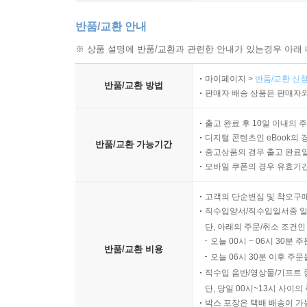
반품/교환 안내
※ 상품 설명에 반품/교환과 관련한 안내가 있는경우 아래 
마이페이지 >
반품/교환 신청
반품/교환 방법
판매자 배송 상품은 판매자와
출고 완료 후 10일 이내의 
디지털 콘텐츠인 eBook의 
반품/교환 가능기간
중고상품의 경우 출고 완료일
모바일 쿠폰의 경우 유효기간(
고객의 단순변심 및 착오구
직수입양서/직수입일서중 일
단, 아래의 주문/취소 조건인
오늘 00시 ~ 06시 30분 
반품/교환 비용
오늘 06시 30분 이후 주문
직수입 음반/영상물/기프트 
단, 당일 00시~13시 사이