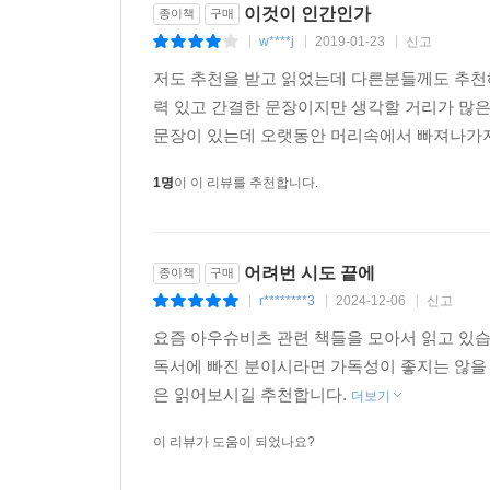
이것이 인간인가
종이책
구매
w****j
2019-01-23
신고
|
|
|
저도 추천을 받고 읽었는데 다른분들께도 추천
력 있고 간결한 문장이지만 생각할 거리가 많은
문장이 있는데 오랫동안 머리속에서 빠져나가지 
1명
이 이 리뷰를 추천합니다.
어려번 시도 끝에
종이책
구매
r********3
2024-12-06
신고
|
|
|
요즘 아우슈비츠 관련 책들을 모아서 읽고 있습
독서에 빠진 분이시라면 가독성이 좋지는 않을 
은 읽어보시길 추천합니다.
더보기
이 리뷰가 도움이 되었나요?