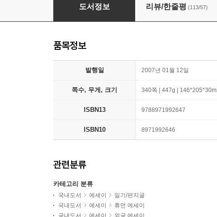
이것이 인간인가
도서정보
리뷰/한줄평
(113/57)
품목정보
발행일
2007년 01월 12일
쪽수, 무게, 크기
340쪽 | 447g | 146*205*30
ISBN13
9788971992647
ISBN10
8971992646
관련분류
카테고리 분류
국내도서
에세이
일기/편지글
국내도서
에세이
휴먼 에세이
국내도서
에세이
외국 에세이