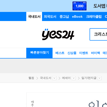
국내도서
외국도서
중고샵
eBook
크레마클럽
C
빠른분야찾기
베스트
신상품
이벤트
바이백
매
웰컴
국내도서
에세이
일기/편지글