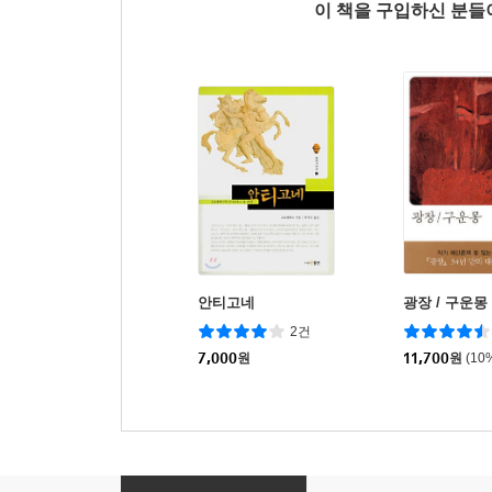
이 책을 구입하신 분
안티고네
광장 / 구운몽
2건
7,000
원
11,700
원
(10