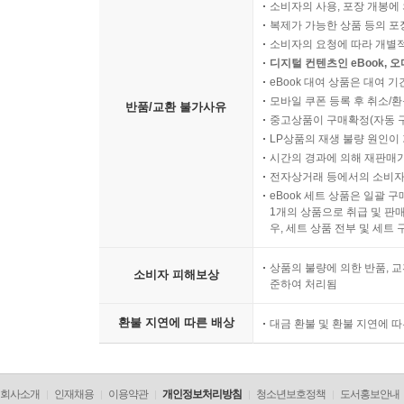
소비자의 사용, 포장 개봉에 
복제가 가능한 상품 등의 포장을 
소비자의 요청에 따라 개별
디지털 컨텐츠인 eBook, 
eBook 대여 상품은 대여 기
모바일 쿠폰 등록 후 취소/환
반품/교환 불가사유
중고상품이 구매확정(자동 
LP상품의 재생 불량 원인이 기
시간의 경과에 의해 재판매가
전자상거래 등에서의 소비자
eBook 세트 상품은 일괄 
1개의 상품으로 취급 및 판매
우, 세트 상품 전부 및 세트
상품의 불량에 의한 반품, 교
소비자 피해보상
준하여 처리됨
환불 지연에 따른 배상
대금 환불 및 환불 지연에 
회사소개
인재채용
이용약관
개인정보처리방침
청소년보호정책
도서홍보안내