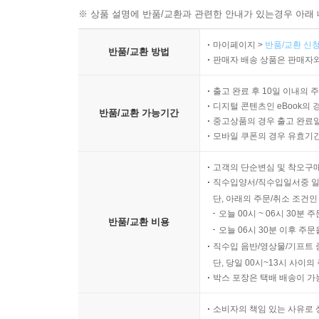
※ 상품 설명에 반품/교환과 관련한 안내가 있는경우 아래 
마이페이지 >
반품/교환 신청
반품/교환 방법
판매자 배송 상품은 판매자와
출고 완료 후 10일 이내의 
디지털 콘텐츠인 eBook의 
반품/교환 가능기간
중고상품의 경우 출고 완료일
모바일 쿠폰의 경우 유효기간(
고객의 단순변심 및 착오구
직수입양서/직수입일서중 일
단, 아래의 주문/취소 조건인
오늘 00시 ~ 06시 30분 
반품/교환 비용
오늘 06시 30분 이후 주문
직수입 음반/영상물/기프트 
단, 당일 00시~13시 사이
박스 포장은 택배 배송이 가
소비자의 책임 있는 사유로 