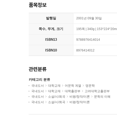
품목정보
발행일
2001년 09월 30일
쪽수, 무게, 크기
195쪽 | 340g | 153*224*20
ISBN13
9788976414014
ISBN10
8976414012
관련분류
카테고리 분류
국내도서
대학교재
어문학 계열
영문학
국내도서
대학교재
대학출판부
고려대학교출판부
국내도서
소설/시/희곡
비평/창작/이론
문학의 이해
국내도서
소설/시/희곡
비평/창작/이론