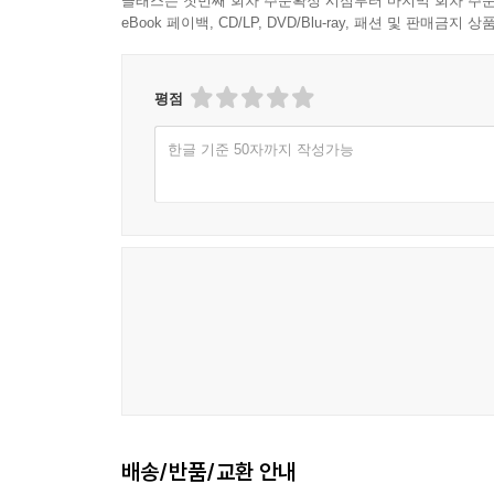
클래스는 첫번째 회차 주문확정 시점부터 마지막 회차 주문
eBook 페이백, CD/LP, DVD/Blu-ray, 패션 및 판매금
평점
한글 기준 50자까지 작성가능
배송/반품/교환 안내