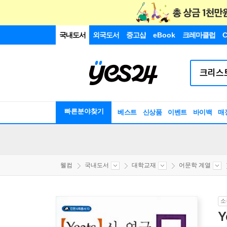
국내도서
외국도서
중고샵
eBook
크레마클럽
C
빠른분야찾기
베스트
신상품
이벤트
바이백
매
웰컴
국내도서
대학교재
어문학 계열
소
Y