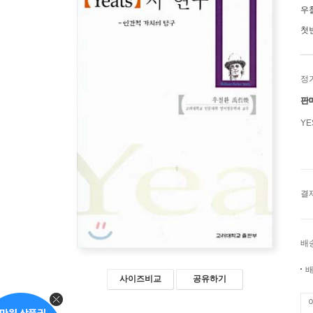
우
첫
정
판
Y
결
배
배
사이즈비교
공유하기