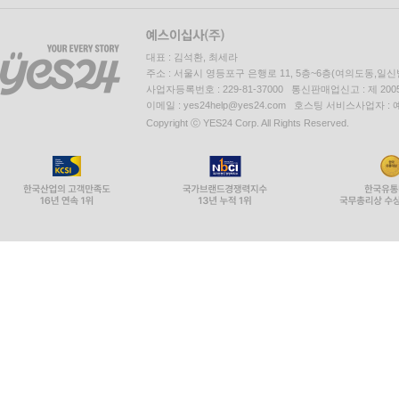
대표 : 김석환, 최세라
주소 : 서울시 영등포구 은행로 11, 5층~6층(여의도동,일신
사업자등록번호 : 229-81-37000 통신판매업신고 : 제 200
이메일 : yes24help@yes24.com 호스팅 서비스사업자 :
Copyright ⓒ YES24 Corp. All Rights Reserved.