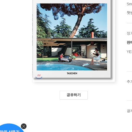
Smi
첫
정
판
Y
추
공유하기
결