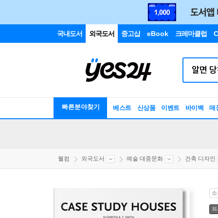
국내도서
외국도서
중고샵
eBook
크레마클럽
C
빠른분야찾기
베스트
신상품
이벤트
바이백
매
웰컴
외국도서
예술 대중문화
건축 디자인
소
외