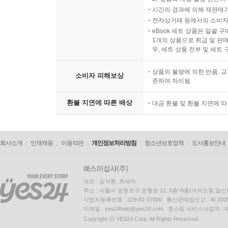
시간의 경과에 의해 재판매가
전자상거래 등에서의 소비자
eBook 세트 상품은 일괄 
1개의 상품으로 취급 및 판매
우, 세트 상품 전부 및 세트
상품의 불량에 의한 반품, 교
소비자 피해보상
준하여 처리됨
환불 지연에 따른 배상
대금 환불 및 환불 지연에 
회사소개
인재채용
이용약관
개인정보처리방침
청소년보호정책
도서홍보안내
대표 : 김석환, 최세라
주소 : 서울시 영등포구 은행로 11, 5층~6층(여의도동,일신
사업자등록번호 : 229-81-37000 통신판매업신고 : 제 200
이메일 : yes24help@yes24.com 호스팅 서비스사업자 :
Copyright ⓒ YES24 Corp. All Rights Reserved.