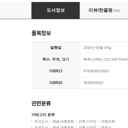
Case Study Houses
도서정보
리뷰/한줄평
(0/0)
품목정보
발행일
2016년 03월 04일
쪽수, 무게, 크기
96쪽 | 540g | 210*260*15m
ISBN13
9783836535601
ISBN10
3836535602
관련분류
카테고리 분류
외국도서
예술 대중문화
건축 디자인
대형건축
외국도서
예술 대중문화
건축 디자인
하우스