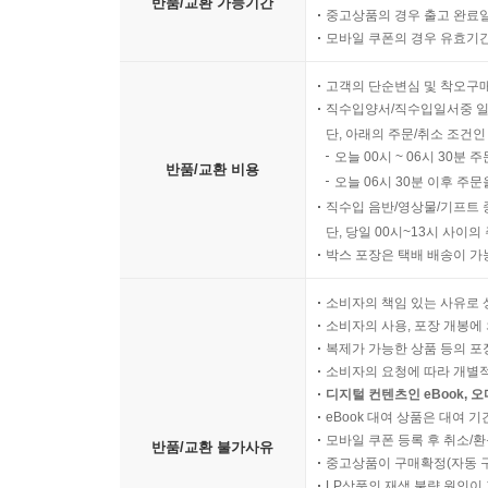
반품/교환 가능기간
중고상품의 경우 출고 완료일
모바일 쿠폰의 경우 유효기간(
고객의 단순변심 및 착오구
직수입양서/직수입일서중 일
단, 아래의 주문/취소 조건인
오늘 00시 ~ 06시 30분 
반품/교환 비용
오늘 06시 30분 이후 주문
직수입 음반/영상물/기프트 
단, 당일 00시~13시 사이
박스 포장은 택배 배송이 가
소비자의 책임 있는 사유로 
소비자의 사용, 포장 개봉에 
복제가 가능한 상품 등의 포장을 
소비자의 요청에 따라 개별
디지털 컨텐츠인 eBook, 
eBook 대여 상품은 대여 기
모바일 쿠폰 등록 후 취소/환
반품/교환 불가사유
중고상품이 구매확정(자동 
LP상품의 재생 불량 원인이 기