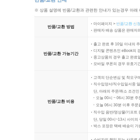
※ 상품 설명에 반품/교환과 관련한 안내가 있는경우 아래 
마이페이지 >
반품/교환 신청
반품/교환 방법
판매자 배송 상품은 판매자와
출고 완료 후 10일 이내의 
디지털 콘텐츠인 eBook의 
반품/교환 가능기간
중고상품의 경우 출고 완료일
모바일 쿠폰의 경우 유효기간(
고객의 단순변심 및 착오구
직수입양서/직수입일서중 일
단, 아래의 주문/취소 조건인
오늘 00시 ~ 06시 30분 
반품/교환 비용
오늘 06시 30분 이후 주문
직수입 음반/영상물/기프트 
단, 당일 00시~13시 사이
박스 포장은 택배 배송이 가
소비자의 책임 있는 사유로 