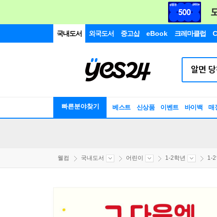
국내도서
외국도서
중고샵
eBook
크레마클럽
C
빠른분야찾기
베스트
신상품
이벤트
바이백
매
웰컴
국내도서
어린이
1-2학년
1-