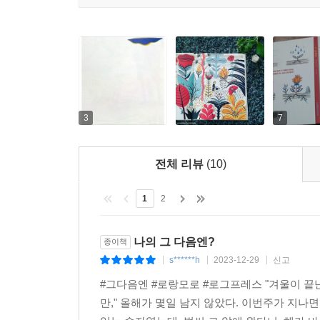
3
7
전체 리뷰
(10)
1
2
나의 그 다음엔?
종이책
s******h
2023-12-29
신고
|
|
|
#그다음엔 #로랑모로 #로그프레스 "겨울이 끝난 다
만," 올해가 몇일 남지 않았다. 이번주가 지나면