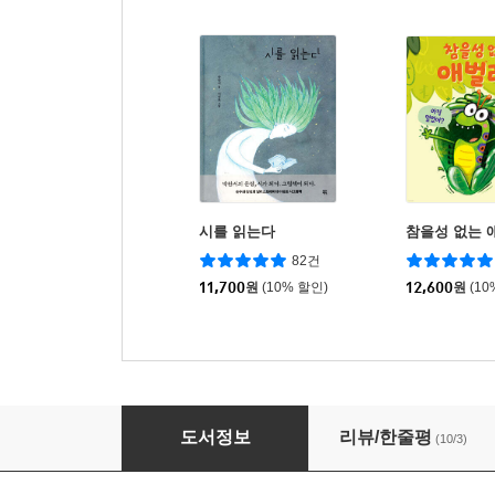
시를 읽는다
참을성 없는 
82건
11,700
원
(10% 할인)
12,600
원
(10
그 다음엔
도서정보
리뷰/한줄평
(10/3)