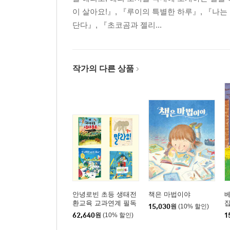
이 살아요!』, 『루이의 특별한 하루』, 『나는
단다』, 『초코곰과 젤리...
작가의 다른 상품
안녕로빈 초등 생태전
책은 마법이야
환교육 교과연계 필독
15,030
원
(10% 할인)
서 세트
62,640
원
(10% 할인)
1