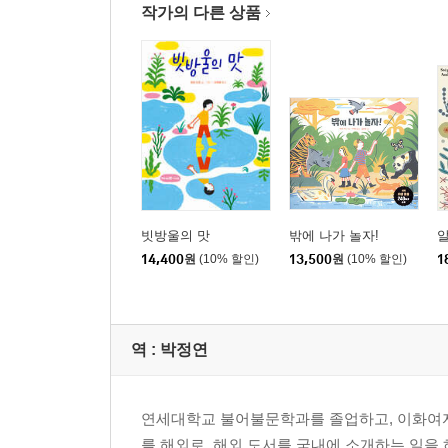
작가의 다른 상품
빗방울의 맛
밖에 나가 놀자!
14,400
원
(10% 할인)
13,500
원
(10% 할인)
1
역 :
박정연
연세대학교 불어불문학과를 졸업하고, 이화여자
를 해외로, 해외 도서를 국내에 소개하는 일을 