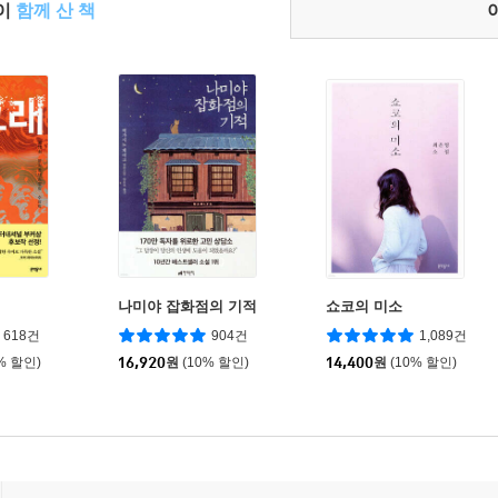
들이
함께 산 책
나미야 잡화점의 기적
쇼코의 미소
618건
904건
1,089건
% 할인)
16,920
원
(10% 할인)
14,400
원
(10% 할인)