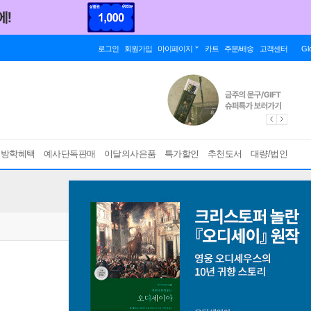
로그인
회원가입
마이페이지
카트
주문/배송
고객센터
Gl
름방학혜택
예사단독판매
이달의사은품
특가할인
추천도서
대량/법인