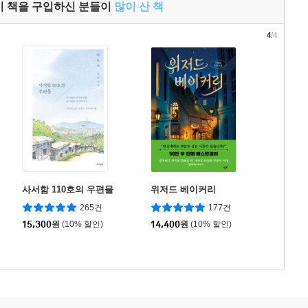
이 책을 구입하신 분들이
많이 산 책
4
/4
사서함 110호의 우편물
위저드 베이커리
265건
177건
15,300
원
(10% 할인)
14,400
원
(10% 할인)