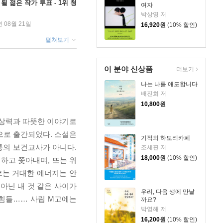
될 젊은 작가 투표 - 1위 청
여자
박상영 저
년 08월 21일
16,920
원
(10% 할인)
펼쳐보기
이 분야 신상품
더보기
나는 나를 애도합니다
배진희 저
10,800
원
상상력과 따뜻한 이야기로
으로 출간되었다. 소설은
기적의 하도리카페
통의 보건교사가 아니다.
조세핀 저
18,000
원
(10% 할인)
치하고 쫓아내며, 또는 위
르는 거대한 에너지는 안
 아닌 내 것 같은 사이가
우리, 다음 생에 만날
 힘들…… 사립 M고에는
까요?
박영해 저
16,200
원
(10% 할인)