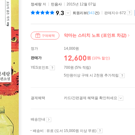
정세랑
저
민음사
2015년 12월 07일
9.3
회원리뷰(
943
건)
판매지수 672
악마는 스티치 노트 (포인트 차감)
구매혜택
정가
14,000원
12,600
원
판매가
(10% 할인)
YES포인트
700원 (5% 적립)
5만원이상 구매 시 2천원 추가적립
결제혜택
카드/간편결제 혜택을 확인하세요
배송안내
배송비 : 유료 (도서 15,000원 이상 무료)