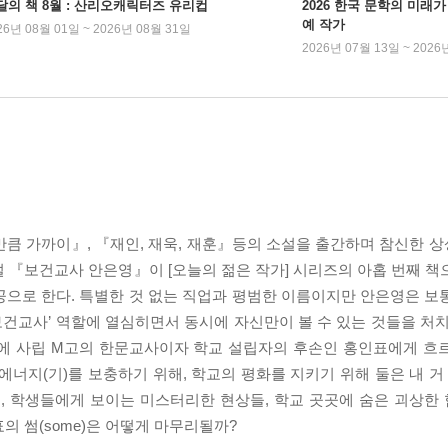
달의 책 8월 : 산리오캐릭터즈 유리컵
2026 한국 문학의 미래가 
예 작가
26년 08월 01일 ~ 2026년 08월 31일
2026년 07월 13일 ~ 2026
만큼 가까이』, 『재인, 재욱, 재훈』등의 소설을 출간하며 참신한 
 『보건교사 안은영』이 [오늘의 젊은 작가] 시리즈의 아홉 번째 책
공으로 한다. 특별한 것 없는 직업과 평범한 이름이지만 안은영은 보
‘보건교사’ 역할에 열심히면서 동시에 자신만이 볼 수 있는 것들을 처
기에 사립 M고의 한문교사이자 학교 설립자의 후손인 홍인표에게 흐
에너지(기)를 보충하기 위해, 학교의 평화를 지키기 위해 둘은 내 거
들, 학생들에게 보이는 미스터리한 현상들, 학교 곳곳에 숨은 괴상한
의 썸(some)은 어떻게 마무리될까?