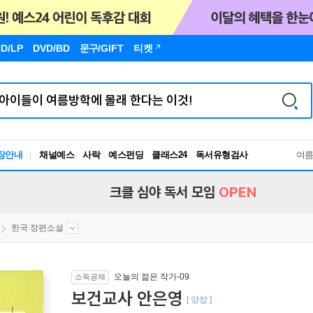
D/LP
DVD/BD
문구
/GIFT
티켓
독서유형검사
장안내
채널예스
사락
예스펀딩
클래스24
RBTI Lab
여
독서유형검사
크클 심야 독서 모임
OPEN
한국 장편소설
오늘의 젊은 작가-09
소득공제
보건교사 안은영
[ 양장 ]