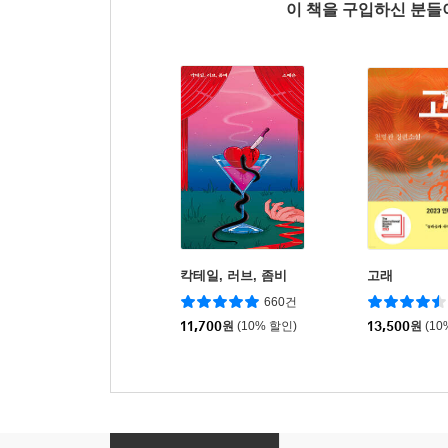
이 책을 구입하신 분
칵테일, 러브, 좀비
고래
660건
11,700
원
(10% 할인)
13,500
원
(10