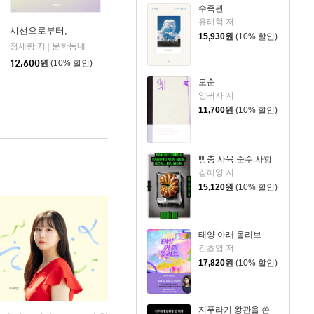
수족관
유래혁 저
시선으로부터,
15,930
원
(10% 할인)
정세랑 저
문학동네
|
12,600
원
(10% 할인)
모순
양귀자 저
11,700
원
(10% 할인)
빵충 사육 준수 사항
김혜영 저
15,120
원
(10% 할인)
태양 아래 올리브
김초엽 저
17,820
원
(10% 할인)
지푸라기 왕관을 쓴