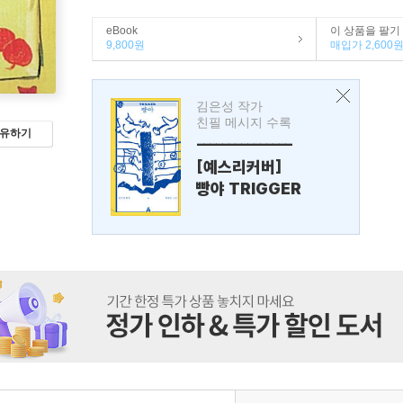
eBook
이 상품을 팔기
9,800원
매입가 2,600
김은성 작가
친필 메시지 수록
유하기
---------------
[예스리커버]
빵야 TRIGGER