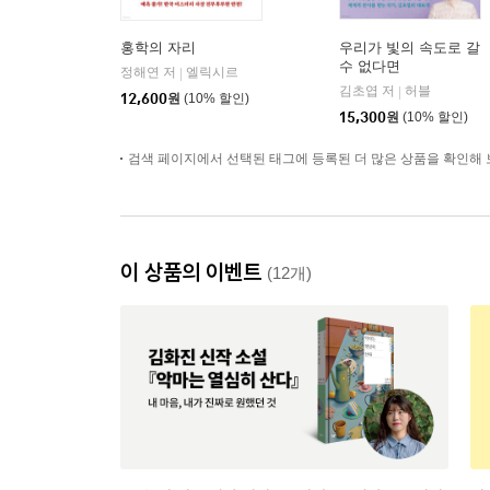
홍학의 자리
우리가 빛의 속도로 갈
수 없다면
정해연 저
엘릭시르
|
김초엽 저
허블
|
12,600
원
(10% 할인)
15,300
원
(10% 할인)
검색 페이지에서 선택된 태그에 등록된 더 많은 상품을 확인해 
이 상품의 이벤트
(12개)