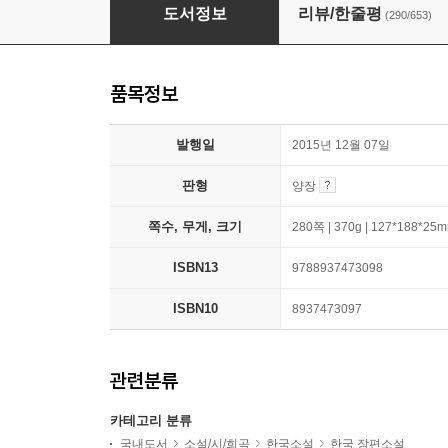
보건교사 안은영
도서정보
리뷰/한줄평
(290/653)
품목정보
발행일
2015년 12월 07일
판형
양장
쪽수, 무게, 크기
280쪽 | 370g | 127*188*25
ISBN13
9788937473098
ISBN10
8937473097
관련분류
카테고리 분류
국내도서
소설/시/희곡
한국소설
한국 장편소설