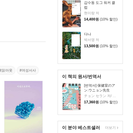
갑수동 도그 워커 클
럽
현이랑 저
14,400
원
(10% 할인)
다나
박서영 저
13,500
원
(10% 할인)
책읽아웃
#여성서사
이 책의 원서/번역서
[번역서] 保健室のア
ン.ウニョン先生
チョン セラン 저/ 齋藤 眞理子 역
17,360
원
(10% 할인)
이 분야 베스트셀러
더보기