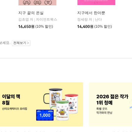
지구 끝의 온실
지구에서 한아뿐
김초엽 저
자이언트북스
정세랑 저
난다
|
|
16,650
원
(10% 할인)
14,400
원
(10% 할인)
보세요.
전체보기