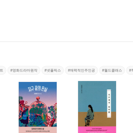
스트
#영화드라마원작
#넷플릭스
#매력적인주인공
#월드클래스
#