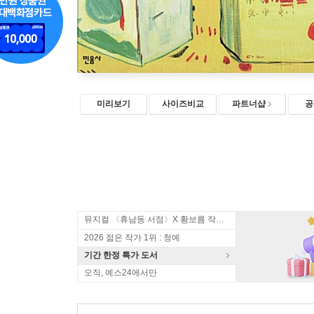
미리보기
사이즈비교
파트너샵
공
뮤지컬 〈휴남동 서점〉X 황보름 작가 북토크
2026 젊은 작가 1위 : 청예
기간 한정 특가 도서
오직, 예스24에서만