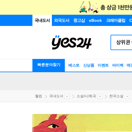
국내도서
외국도서
중고샵
eBook
크레마클럽
C
빠른분야찾기
베스트
신상품
이벤트
바이백
매
웰컴
국내도서
소설/시/희곡
한국소설