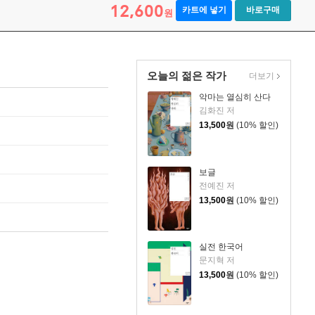
12,600
카트에 넣기
바로구매
원
오늘의 젊은 작가
더보기
악마는 열심히 산다
김화진 저
13,500
원
(10% 할인)
보글
전예진 저
13,500
원
(10% 할인)
실전 한국어
문지혁 저
13,500
원
(10% 할인)