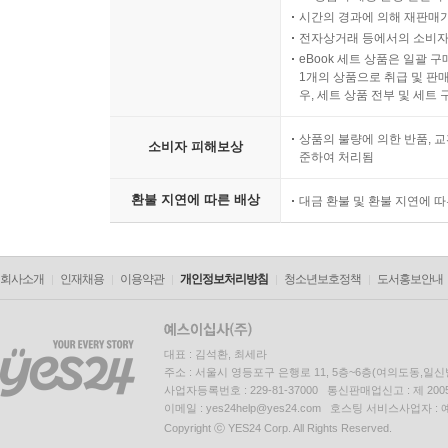
시간의 경과에 의해 재판매가
전자상거래 등에서의 소비자
eBook 세트 상품은 일괄 
1개의 상품으로 취급 및 판매
우, 세트 상품 전부 및 세트
상품의 불량에 의한 반품, 교
소비자 피해보상
준하여 처리됨
환불 지연에 따른 배상
대금 환불 및 환불 지연에 
회사소개
인재채용
이용약관
개인정보처리방침
청소년보호정책
도서홍보안내
대표 : 김석환, 최세라
주소 : 서울시 영등포구 은행로 11, 5층~6층(여의도동,일신
사업자등록번호 : 229-81-37000 통신판매업신고 : 제 200
이메일 : yes24help@yes24.com 호스팅 서비스사업자 :
Copyright ⓒ YES24 Corp. All Rights Reserved.