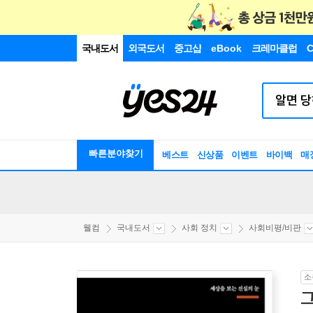
국내도서
외국도서
중고샵
eBook
크레마클럽
C
빠른분야찾기
베스트
신상품
이벤트
바이백
매
웰컴
국내도서
사회 정치
사회비평/비판
소