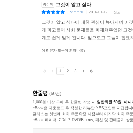
등의 유명한 아이템이 이 시기에 발굴되었다.
그것이 알고 싶다
종이책
과거 TV가 매체의 중심이 되었던 시기에는 [PD수
v******0
2016-01-17
신고
|
|
|
장이 TV를 벗어나 온라인, 인터넷 언론으로 옮겨
그것이 알고 싶다에 대한 관심이 높아지며 이것
있다. [그것이 알고 싶다]는 미스터리 스릴러 
게 파고들어 사회 문제들을 파헤쳐주었던 그것이
행사하고 있다.
게도 쉽게 알게 됩니다. 앞으로고 그들이 집요하길
● 진실의 눈을 뜰 수 있게 해주는 시대의 안경
이 리뷰가 도움이 되었나요?
“[그것이 알고 싶다] 팀이 출동해달라”, “경찰보다
[그것이 알고 싶다]는 그렇게 하나의 브랜드로 자
1
2
3
고발’편은 공권력이 미치지 못했던 사회적 약자들
어딘가에 돌아다니고 있을지도 모르는 범인을 잡을 
대부도 선감학원 관련자나 피해자의 제보를 받고 
한줄평
(50건)
제작진이 소라넷과 선감학원을 가지고 어떤 이야기를
1,000원 이상 구매 후 한줄평 작성 시
일반회원 50원, 마니
단행본 『그것이 알고 싶다』는 대한민국의 야만성
eBook은 다운로드 후 작성한 리뷰만 YES포인트 지급됩니
내용을 보충하는 글도 있고, 잊히고 있는 안타까
클래스는 첫번째 회차 주문확정 시점부터 마지막 회차 주문
우리도 알게 모르고 누군가에게 일상적인 폭력을 
eBook 페이백, CD/LP, DVD/Blu-ray, 패션 및 판매금
일상의 폭력을 자각하기 위해, 누군가의 범행을 