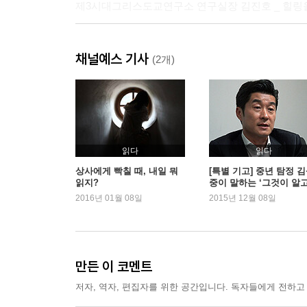
제3시대그리스도교연구소 연구실장 김진호 _ 힐링을
문성근 인터뷰_결방하지 맙시다, 그냥 해봅시다!_07
채널예스 기사
(2개)
제3장 분단, 그리고 군대의 비극_095
군대 안의 의문의 죽음들_097
인권운동가 고상만 _ 허원근 일병에서 김훈 중위까지
군대라는 거대한 조직의 입단속_112
무인도에 갇힌 살인 기계들_115
읽다
읽다
난 국군 포로 장무환인데……._119
상사에게 빡칠 때, 내일 뭐
[특별 기고] 중년 탐정 
읽지?
중이 말하는 ‘그것이 알
싶다’
2016년 01월 08일
2015년 12월 08일
제4장 아이들이 행복한 세상_123
새엄마를 풀어주세요_125
자애로운 두 스님의 비밀_129
초록우산 어린이재단 아동복지연구소 연구원 고주애 
만든 이 코멘트
저자, 역자, 편집자를 위한 공간입니다. 독자들에게 전하고
정진영 인터뷰_숙직실에서 자는 배우_140