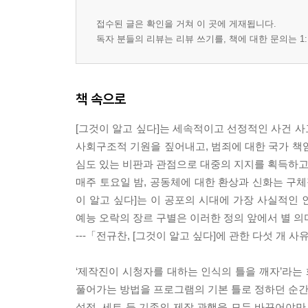
제5장 대한민국의 사각지대_153
접수된 글은 확인을 거쳐 이 곳에 게재됩니다.
이 마을 전체가 다 섹스촌이에요_155
독자 분들의 리뷰는 리뷰 쓰기를, 책에 대한 문의는 1:
SBS PD 안윤태 _ 세 모자 사건의 진실_158
형제복지원의 진실_163
SBS PD 배정훈 _ 아직 끝내지 못한 비극_169
책 속으로
편견 속의 입양_173
환자의 동의 없이 수술을 감행한 의사_179
[그것이 알고 싶다]는 세속적이고 선정적인 사건 
의료소비자시민연대 사무총장 강태언 _ 의료사고, 그
사회구조적 기원을 짚어내고, 범죄에 대한 국가 책
심도 있는 비판과 관점으로 대중의 지지를 획득하고
제6장 베일에 싸인 죽음_193
매주 토요일 밤, 공동체에 대한 환상과 신화는 구체
당사자들의 반성과 해명을 듣고 싶다_195
이 알고 싶다]는 이 공포의 시대에 가장 사실적인
진실을 얻은 사회는 역사 앞에 언제나 떳떳하다_20
예능 오락의 장르 구별은 이러한 정의 앞에서 별 의
인권운동가 고상만 _ 재야인사 장준하 선생_209
---「전규찬, [그것이 알고 싶다]에 관한 다섯 개
남편이 아내를 죽인 ‘평범한’ 살인 사건_216
SBS PD 남상문 _ 수지 김 사건 방송 제작 후기_221
‘제작진이 시청자를 대하는 인식의 틀을 깨자’라는 
먼저 범인을 정해둔 사건들_226
풀어가는 방법을 프로그램의 기본 틀로 정하던 순간부
변호사 박준영 _ [그것이 알고 싶다]가 필요 없는 세상
설정, 세트 등 기존의 제작 관행을 모두 바꾸어야만