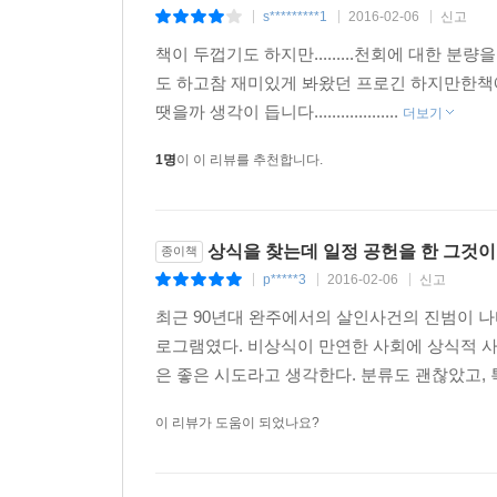
가질 수 있었다. 즐길 거리가 발달했고, 탐정, 추
s*********1
2016-02-06
신고
|
|
|
시대가 되었다. 그러한 시대적 배경 속에서 [그것이 
책이 두껍기도 하지만.........천회에 대한 
1990년대는 ‘시한부 종말론’, 재야인사 장준
도 하고참 재미있게 봐왔던 프로긴 하지만한책
머릿속으로는 뭔가 잘못됐다고 생각하고 있으나 밖
땟을까 생각이 듭니다...................
더보기
바라보고 이해하며, 소비하도록 하는 tvN의 ‘
1명
이 이 리뷰를 추천합니다.
제안하고자 한다. 더불어 23년이라는 긴 시간 동안
수 있도록 한다.
이제는 매주 토요일 저녁이면 주요 포털 사이트 실시
인터넷에서 해당 소재에 대한 다양한 의견이 나온다
상식을 찾는데 일정 공헌을 한 그것이
종이책
살인 사건’이 방송된 다음 날, 포털 서비스는 
p*****3
2016-02-06
신고
|
|
|
개진했고, 해당 지역을 잘 알고 있다는 사람의 증
최근 90년대 완주에서의 살인사건의 진범이 나
매니아’들은 추리나 스릴러에 익숙한 젊은 세대이며
로그램였다. 비상식이 만연한 사회에 상식적 
[그것이 알고 싶다]는 ‘미스터리 다큐멘터리’를 
은 좋은 시도라고 생각한다. 분류도 괜찮았고, 특
오대양 집단 변사 사건, 개구리 소년 실종 사건 등 
프로그램으로 외연을 확장하며 사회 고발 아이템을
이 리뷰가 도움이 되었나요?
취재하여 사회적 약자, 소수자에 대한 배려도 눈에 
진화를 보여주며 정부, 정치권 권력 비리나 부정부패를