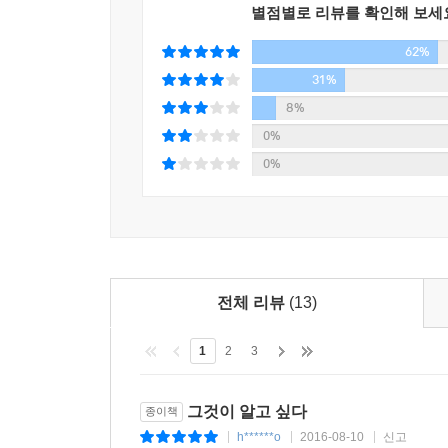
연구원으로 근무하는 고주애 박사 등이 참여했다.
별점별로 리뷰를 확인해 보세
62%
또한 역대 진행자 문성근, 정진영, 김상중을 만나 
만들어갈 미래를 이야기한 내용을 책 안에 담
31%
만들어왔는지를 들려준다. 본인이 프로그램의 아이콘
8%
0%
“지금은 방송을 만드는 건 PD라는 인식이 있지만,
0%
PD가 사교육 문제를 취재할 때 나에게 500만 
케이크를 보내다니, 하고 이상해하며 열어봤는데 10만
중년 탐정이라는 별명으로 인기를 누리고 있는 
이야기하기도 했다.
전체 리뷰
(13)
진행자이기 때문에 중립을 지켜야 한다. 하나 때때로
1
2
3
정도 조절하면서 진행을 하는 편이지만 세월호 방송
들었다. (김상중)
그것이 알고 싶다
종이책
h******o
2016-08-10
신고
|
|
|
‘빅 데이터로 보는 [그것이 알고 싶다]’에서는 [