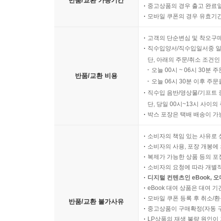
반품/교환 가능기간
중고상품의 경우 출고 완료일
모바일 쿠폰의 경우 유효기간(
고객의 단순변심 및 착오구
직수입양서/직수입일서중 일
단, 아래의 주문/취소 조건인
오늘 00시 ~ 06시 30분 
반품/교환 비용
오늘 06시 30분 이후 주문
직수입 음반/영상물/기프트 
단, 당일 00시~13시 사이
박스 포장은 택배 배송이 가
소비자의 책임 있는 사유로 
소비자의 사용, 포장 개봉에 
복제가 가능한 상품 등의 포장을 
소비자의 요청에 따라 개별
디지털 컨텐츠인 eBook, 
eBook 대여 상품은 대여 기
모바일 쿠폰 등록 후 취소/환
반품/교환 불가사유
중고상품이 구매확정(자동 
LP상품의 재생 불량 원인이 기