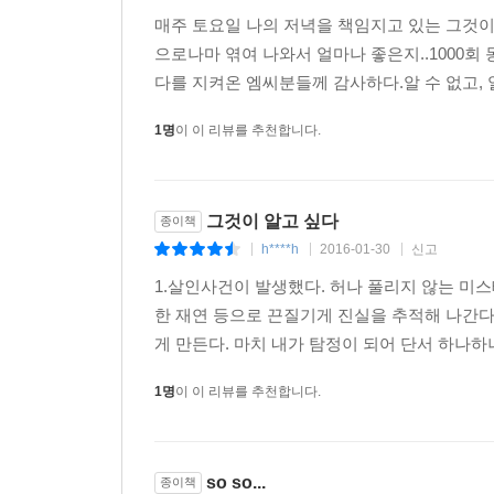
대조하며 차별점과 공통점을 분석하는 유의미한 시
매주 토요일 나의 저녁을 책임지고 있는 그것이
회차는 몇 회였는지 SBS 내부의 데이터 분석자가 직
으로나마 엮여 나와서 얼마나 좋은지..1000회
팬들이 흥미를 가질 수 있도록 했다.
다를 지켜온 엠씨분들께 감사하다.알 수 없고, 
책에서 큰 비중을 차지하는 부분은 역시 1000회 
1명
이 이 리뷰를 추천합니다.
있다. 단행본을 통해 최초로 공개되는 1000회 
근현대사, 범죄사를 훑을 수 있게 하는 훌륭한 자료다
알 수 있을뿐더러 해당 사건을 [그것이 알고 싶다]
그것이 알고 싶다
종이책
h****h
2016-01-30
신고
|
|
|
● [그것이 알고 싶다]이 성취한 사회적 영향력
대한민국에서는 폭력과 불법이 개인뿐 아니라 국가
1.살인사건이 발생했다. 허나 풀리지 않는 미스
태연하게 통용된다는 점에서 보자면 대한민국의 근
한 재연 등으로 끈질기게 진실을 추적해 나간다
사회의 비틀린 그림자는 근원적으로 사라지지 않는 
게 만든다. 마치 내가 탐정이 되어 단서 하나하나
통해서 확인할 수 있다.
1명
이 이 리뷰를 추천합니다.
[그것이 알고 싶다]가 기획된 90년대는 군사 정
서울의 강남이 부촌으로 떠올랐고 그 중에서도 제
시리즈, 만득이 시리즈 같은 유머가 유행했다. 
so so...
다양한 문화들이 쏟아져 들어왔다. 경제가 고속으
종이책