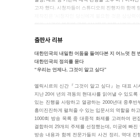
육영수 여사를 쏜 사람은 누구인가?_239
고자 했다. 시청자들이 스튜디오의 진행자와 함께 
강기훈 유서 대필 조작 사건_243
제작진은 ‘시청자인 당신에게 필요한 것은 상상력이다
인권운동가 고상만 _ 유서 대필 조작 사건_249
져라. 사건의 본질에 관해 상상력을 발동시켜라. [
---「홍순철, 진실을 찾는 1000번의 미로 탐험, [
출판사 리뷰
김상중 인터뷰_중년 탐정 김상중_256
“[그것이 알고 싶다]를 진행하면서, 비슷한 말을 참
대한민국의 내밀한 어둠을 들여다본 지 어느덧 천 번
제7장 범죄의 재구성_275
부했다. 그 문장을 지난 8년 동안 계속 반복했다는,
대한민국의 정의를 묻다
당신을 꼭 찾아내야 하고, 또 찾아낼 것입니다_277
통해 물론 많은 사회 이슈들이 공론화되고 법제화되어
“우리는 언제나, 그것이 알고 싶다”
표창원범죄과학연구소 소장 표창원 _ 미궁 속으로 사라
은 이야기를 반복해야 한다는 비애감이 늘 있다. 그
너는 자수하지 않으면 사지가 썩어 죽는다_288
엘릭시르의 신간『그것이 알고 싶다』는 대표 시사 
---「김상중, 인터뷰」중에서
표창원범죄과학연구소 소장 표창원 _ 화성을 지옥으로 
지난 20여 년의 격동의 현대사를 읽어낼 수 있도록
소년들은 어디에도 없었고, 어디에나 있었다_299
있는 진행을 사랑하고 열광하는 2000년대 중후
표창원범죄과학연구소 소장 표창원 _ 다섯 아이들, 누
흥미진진하게 펼쳐줄 수 있는 입문서의 역할을 하고
하나의 장소, 두 명의 피의자, 한 명의 희생자_311
1000회 방송 목록 중 대중적 화제를 고려하여 편
SBS PD 이윤민 _ 살인자 없는 살인 사건_317
결합하여 29개의 주제를 선정했는데, 미궁에 빠진
죽이지는 않았습니다_323
방송 내용과 함께 전문가들의 사건 정리, 역대 진행
경기대학교 교수 이수정 _ 쌍둥이 형제 보험 사기단_