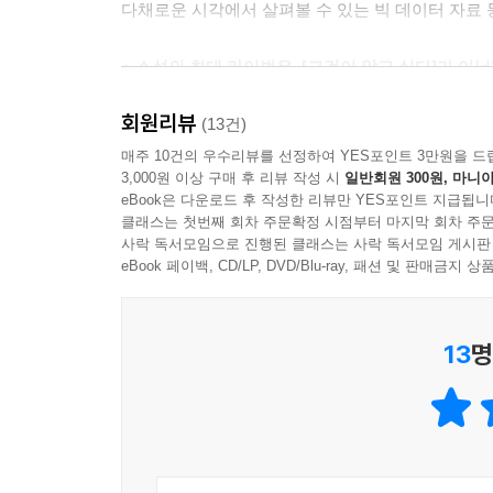
다채로운 시각에서 살펴볼 수 있는 빅 데이터 자료
필리핀 살인 기업_330
SBS PD 류영우 _ 살인 기업, 악마를 보았다_337
● 소설의 최대 라이벌은, [그것이 알고 싶다]가 아
타살인가? 자살인가?_349
모든 역사는 범죄로 얼룩져 있다. 다양한 형태의 범
회원리뷰
연대기이며, 역사서이자 범죄 논픽션이다. 국가와
(13건)
빅데이터로 보는 [그것이 알고 싶다]_353
것과 다름 아니다. 대한민국의 내밀한 어둠을 들여다
매주 10건의 우수리뷰를 선정하여 YES포인트 3만원을 드
3,000원 이상 구매 후 리뷰 작성 시
일반회원 300원, 마니아
했다. ‘세상을 보는 진실의 눈’이라는 기치를 내세운
[그것이 알고 싶다] 1000회 방송 목록_375
eBook은 다운로드 후 작성한 리뷰만 YES포인트 지급됩니
묻다’. [그것이 알고 싶다]의 지난 1000회를 되
1992년부터 1999년까지의 사건들_377
클래스는 첫번째 회차 주문확정 시점부터 마지막 회차 주문
해왔는지를 제작진의 입을 통해, 전문가들의 입을 
사락 독서모임으로 진행된 클래스는 사락 독서모임 게시판
2000년부터 2004년까지의 사건들_438
eBook 페이백, CD/LP, DVD/Blu-ray, 패션 및 판매금
2005년부터 2009년까지의 사건들_478
● [그것이 알고 싶다]를 한 권에 담다
2010년부터 2015년까지의 사건들_528
책에서 다루는 방영분은 약 80개이며, 성격이 비슷한
13
명
물론, 강기훈 유서 대필 조작 사건, 재야인사 장준하
사회적 이슈들을 다양하게 포함하고 있다. 각각의 주
깊이 있게 파고들어 전문성을 높이는가 하면 당시의 
등이 실제 취재를 했던 과정을 정리한 글을 썼고, 
택시 기사 살인 사건, 나라슈퍼 삼례 할머니 살인