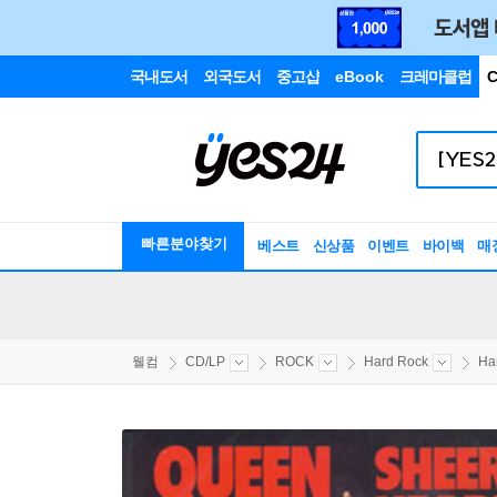
국내도서
외국도서
중고샵
eBook
크레마클럽
C
빠른분야찾기
베스트
신상품
이벤트
바이백
매
웰컴
CD/LP
ROCK
Hard Rock
Ha