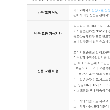
마이페이지 >
반품/교환 신청
반품/교환 방법
판매자 배송 상품은 판매자와
출고 완료 후 10일 이내의 
디지털 콘텐츠인 eBook의 
반품/교환 가능기간
중고상품의 경우 출고 완료일
모바일 쿠폰의 경우 유효기간(
고객의 단순변심 및 착오구
직수입양서/직수입일서중 일
단, 아래의 주문/취소 조건인
오늘 00시 ~ 06시 30분 
반품/교환 비용
오늘 06시 30분 이후 주문
직수입 음반/영상물/기프트 
단, 당일 00시~13시 사이
박스 포장은 택배 배송이 가
소비자의 책임 있는 사유로 
소비자의 사용, 포장 개봉에 