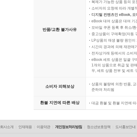
복제가 가능한 상품 등의 포장을 
소비자의 요청에 따라 개별
디지털 컨텐츠인 eBook, 
eBook 대여 상품은 대여 기
모바일 쿠폰 등록 후 취소/환
반품/교환 불가사유
중고상품이 구매확정(자동 
LP상품의 재생 불량 원인이 기
시간의 경과에 의해 재판매가
전자상거래 등에서의 소비자
eBook 세트 상품은 일괄 
1개의 상품으로 취급 및 판매
우, 세트 상품 전부 및 세트
상품의 불량에 의한 반품, 교
소비자 피해보상
준하여 처리됨
환불 지연에 따른 배상
대금 환불 및 환불 지연에 
회사소개
인재채용
이용약관
개인정보처리방침
청소년보호정책
도서홍보안내