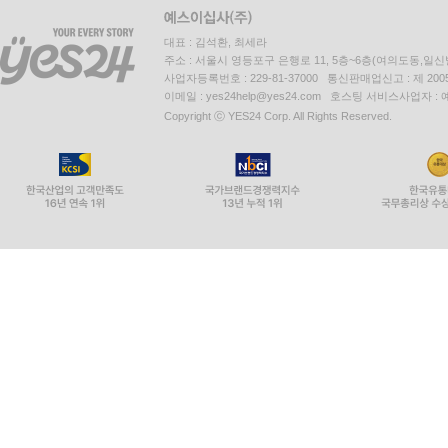
대표 : 김석환, 최세라
주소 : 서울시 영등포구 은행로 11, 5층~6층(여의도동,일신
사업자등록번호 : 229-81-37000 통신판매업신고 : 제 200
이메일 : yes24help@yes24.com 호스팅 서비스사업자 :
Copyright ⓒ YES24 Corp. All Rights Reserved.