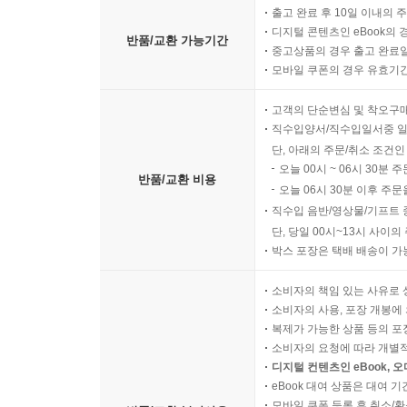
출고 완료 후 10일 이내의 
디지털 콘텐츠인 eBook의 
반품/교환 가능기간
중고상품의 경우 출고 완료일
모바일 쿠폰의 경우 유효기간(
고객의 단순변심 및 착오구
직수입양서/직수입일서중 일
단, 아래의 주문/취소 조건인
오늘 00시 ~ 06시 30분 
반품/교환 비용
오늘 06시 30분 이후 주문
직수입 음반/영상물/기프트 
단, 당일 00시~13시 사이
박스 포장은 택배 배송이 가
소비자의 책임 있는 사유로 
소비자의 사용, 포장 개봉에 
복제가 가능한 상품 등의 포장을 
소비자의 요청에 따라 개별
디지털 컨텐츠인 eBook, 
eBook 대여 상품은 대여 기
모바일 쿠폰 등록 후 취소/환