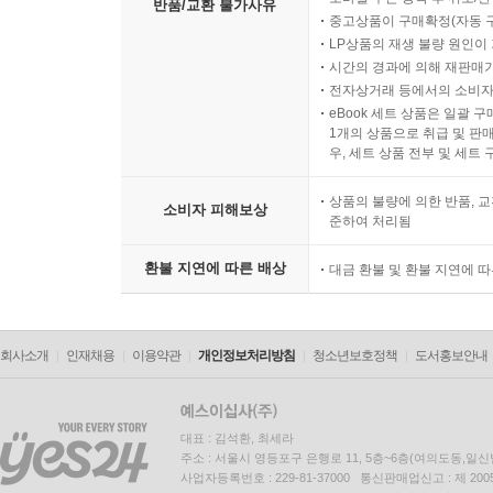
반품/교환 불가사유
중고상품이 구매확정(자동 
LP상품의 재생 불량 원인이 기
시간의 경과에 의해 재판매가
전자상거래 등에서의 소비자
eBook 세트 상품은 일괄 
1개의 상품으로 취급 및 판매
우, 세트 상품 전부 및 세트
상품의 불량에 의한 반품, 교
소비자 피해보상
준하여 처리됨
환불 지연에 따른 배상
대금 환불 및 환불 지연에 
회사소개
인재채용
이용약관
개인정보처리방침
청소년보호정책
도서홍보안내
대표 : 김석환, 최세라
주소 : 서울시 영등포구 은행로 11, 5층~6층(여의도동,일신
사업자등록번호 : 229-81-37000 통신판매업신고 : 제 200