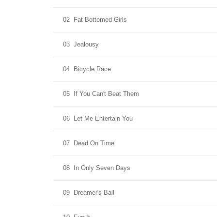
02
Fat Bottomed Girls
03
Jealousy
04
Bicycle Race
05
If You Can't Beat Them
06
Let Me Entertain You
07
Dead On Time
08
In Only Seven Days
09
Dreamer's Ball