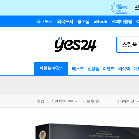
국내도서
외국도서
중고샵
eBook
크레마클럽
C
빠른분야찾기
베스트
신상품
이벤트
바이백
매
웰컴
DVD/Blu-ray
블루레이
애니메이션