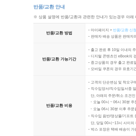
반품/교환 안내
※ 상품 설명에 반품/교환과 관련한 안내가 있는경우 아래 
마이페이지 >
반품/교환 신청
반품/교환 방법
판매자 배송 상품은 판매자와
출고 완료 후 10일 이내의 
디지털 콘텐츠인 eBook의 
반품/교환 가능기간
중고상품의 경우 출고 완료일
모바일 쿠폰의 경우 유효기간(
고객의 단순변심 및 착오구
직수입양서/직수입일서중 일
단, 아래의 주문/취소 조건인
오늘 00시 ~ 06시 30분 
반품/교환 비용
오늘 06시 30분 이후 주문
직수입 음반/영상물/기프트 
단, 당일 00시~13시 사이
박스 포장은 택배 배송이 가