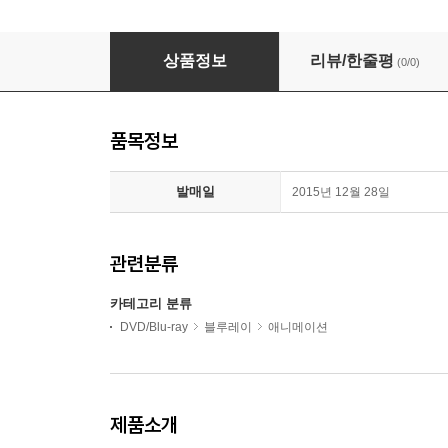
어네스트와 셀레스틴 (B타입 1,250장 한정판) :
상품정보
리뷰/한줄평
(0/0)
품목정보
발매일
2015년 12월 28일
관련분류
카테고리 분류
DVD/Blu-ray
블루레이
애니메이션
제품소개