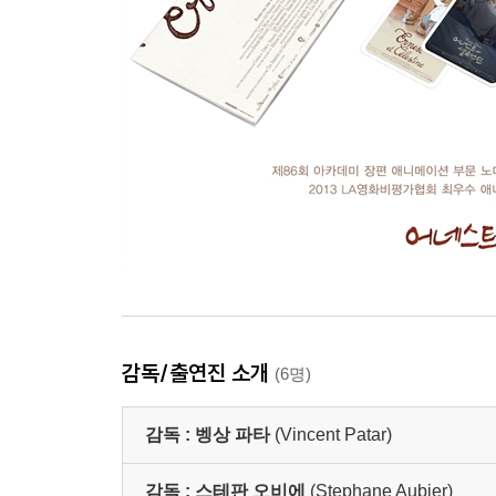
감독/출연진 소개
(6명)
감독 :
벵상 파타
(Vincent Patar)
감독 :
스테판 오비에
(Stephane Aubier)