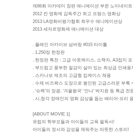
제86회 아카데미 장편 애니메이션 부문 노미네이트
2012 칸 영화제 감독주간 최고 프랑스 영화상
2013 LA영화비평가협회 최우수 애니메이션상
2013 세자르영화제 애니메이션 대상
. 플레인 아카이브 넘버링 #015 타이틀
. 1,250장 한정판
. 한정판 특전 : 고급 아웃케이스, 소책자, A3접지
. 부드럽고 풍부한 질감이 살아 있는 최상급 인쇄용
. 스카나보 제조의 고급형 킵케이스 채용
. 수제 비즈왁스 도장으로 봉인된 고급스러운 부록 
. ‘슈렉’의 장광, ‘겨울왕국’ ‘안나’ 박지윤 등 특급
. 시,청각 장애인의 영화 감상을 돕는 배리어-프리 
[ABOUT MOVIE 1]
유럽의 학부모들과 아이들의 교육 필독서!
아이들의 정서와 감성을 채워주는 따뜻한 스토리!