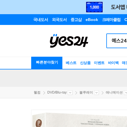
국내도서
외국도서
중고샵
eBook
크레마클럽
C
빠른분야찾기
베스트
신상품
이벤트
바이백
매
웰컴
DVD/Blu-ray
블루레이
애니메이션