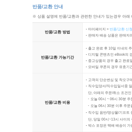
반품/교환 안내
※ 상품 설명에 반품/교환과 관련한 안내가 있는경우 아래 
마이페이지 >
반품/교환 신청
반품/교환 방법
판매자 배송 상품은 판매자와
출고 완료 후 10일 이내의 
디지털 콘텐츠인 eBook의 
반품/교환 가능기간
중고상품의 경우 출고 완료일
모바일 쿠폰의 경우 유효기간(
고객의 단순변심 및 착오구
직수입양서/직수입일서중 일
단, 아래의 주문/취소 조건인
오늘 00시 ~ 06시 30분 
반품/교환 비용
오늘 06시 30분 이후 주문
직수입 음반/영상물/기프트 
단, 당일 00시~13시 사이
박스 포장은 택배 배송이 가