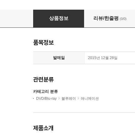
어네스트와 셀레스틴 (A타입 1,250장 한정판) :
상품정보
리뷰/한줄평
(0/0)
품목정보
발매일
2015년 12월 28일
관련분류
카테고리 분류
DVD/Blu-ray
블루레이
애니메이션
제품소개