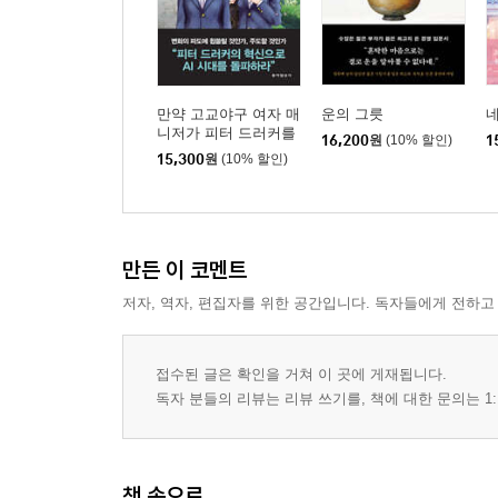
제4장. 물건을 버린 후 찾아온 12가지 변화
01 시간이 생긴다
02 생활이 즐거워진다
03 자유와 해방감을 느낀다
만약 고교야구 여자 매
운의 그릇
네
04 남과 비교하지 않는다
니저가 피터 드러커를
16,200
원
(10% 할인)
1
읽는다면
05 남의 시선을 두려워하지 않는다
15,300
원
(10% 할인)
06 행동하는 사람이 된다
07 집중력이 높아진다
08 절약하고 환경을 생각한다
만든 이 코멘트
09 건강하고 안전하다
10 인간관계가 달라진다
저자, 역자, 편집자를 위한 공간입니다. 독자들에게 전하고
11 지금 이 순간을 즐긴다
12 감사하는 삶을 산다
접수된 글은 확인을 거쳐 이 곳에 게재됩니다.
독자 분들의 리뷰는 리뷰 쓰기를, 책에 대한 문의는 1:
제5장. 행복은 느끼는 것이다
행복의 모범 답안을 버려라
행복의 DNA는 존재하는가?
책 속으로