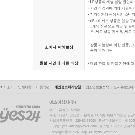
LP상품의 재생 불량 원인이 기
시간의 경과에 의해 재판매가
전자상거래 등에서의 소비자
eBook 세트 상품은 일괄 
1개의 상품으로 취급 및 판매
우, 세트 상품 전부 및 세트
상품의 불량에 의한 반품, 교
소비자 피해보상
준하여 처리됨
환불 지연에 따른 배상
대금 환불 및 환불 지연에 
회사소개
인재채용
이용약관
개인정보처리방침
청소년보호정책
도서홍보안내
대표 : 김석환, 최세라
주소 : 서울시 영등포구 은행로 11, 5층~6층(여의도동,일신
사업자등록번호 : 229-81-37000 통신판매업신고 : 제 200
이메일 : yes24help@yes24.com 호스팅 서비스사업자 :
Copyright ⓒ YES24 Corp. All Rights Reserved.