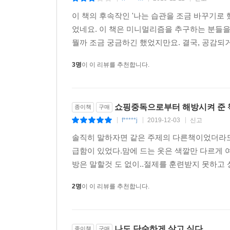
있다는 점도 이 책을 주목하게 하는 이유다.
이 책의 후속작인 '나는 습관을 조금 바꾸기로
었네요. 이 책은 미니멀리즘을 추구하는 분들을
이 책의 앞부분에는 지저분하고 물건으로 가득했던 
뭘까 조금 궁금하긴 했었지만요. 결국, 공감되거
라이프를 실천하고 있는 부부의 집과 배낭 하나로
라이프란 무엇인지 제대로 이해할 수 있는 정보들을
3명
이 이 리뷰를 추천합니다.
1장에서는 물건을 줄이기 전후의 삶을 비교하며 
생겨났는지에 대해 설명한다. 2장에서는 최소의 
쇼핑중독으로부터 해방시켜 준 
종이책
구매
결정되고 행복으로 이어진다고 믿는 현대인들의 왜
f*****j
2019-12-03
신고
|
|
|
있을 것이다. 3장에는 물건을 줄이기 위한 구체적
버리기로 결심하기까지가 오히려 어렵다. ‘버릴 수 
솔직히 말하자면 같은 주제의 다른책이었더라
대해 저자의 경험과 더불어 전문가들의 노하우를 함께
급함이 있었다.맘에 드는 옷은 색깔만 다르게
미니멀 라이프를 실천하고 싶은 사람들을 위한 추가
방은 말할것 도 없이..절제를 훈련받지 못하고 
2명
이 이 리뷰를 추천합니다.
4장과 5장에서는 삶의 부피를 줄이면서 찾아온 
단순히 물건을 줄이는 데 있는 것이 아니라 인생 
나도 단순하게 살고 싶다
종이책
구매