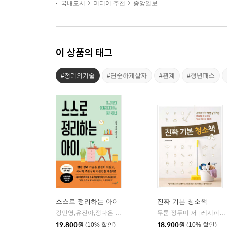
국내도서
미디어 추천
중앙일보
이 상품의 태그
#정리의기술
#단순하게살자
#관계
#청년패스
스스로 정리하는 아이
진짜 기본 청소책
강민영,유진아,정다은 저
엠에스제이엔
두룸 정두미 저
레시피팩토리(단행)
|
|
19,800
원
(10% 할인)
18,900
원
(10% 할인)