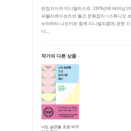
rule 07 지금 당장 버려라
편집자이자 미니멀리스트. 1979년에 태어났으
rule 08 버리고 후회할 물건은 하나도 없다
퍼블리케이션즈의 월간 문화잡지 <스튜디오 보이
rule 09 확실한 쓰레기부터 버려라
누마하타 나오키와 함께 미니멀리즘에 관한 기록을 남기
rule 10 여러 개 있는 물건은 버려라
니...
rule 11 일 년간 사용하지 않은 물건은 버려라
rule 12 남의 눈을 의식해 갖고 있는 물건은 버려라
rule 13 필요한 물건과 갖고 싶은 물건을 구분하라
작가의 다른 상품
rule 14 버리기 힘든 물건은 사진으로 남겨라
rule 15 추억은 디지털로 보관하라
rule 16 물건 씨의 집세까지 내지 마라
rule 17 수납·정리 개념을 버려라
rule 18 수납장이라는 둥지를 버려라
rule 19 데드 스페이스를 살리지 마라
rule 20 영원히 오지 않을 ‘언젠가’를 버려라
rule 21 과거에 집착하지 마라
rule 22 잊고 있던 물건은 버려라
나는 습관을 조금 바꾸
rule 23 버릴 때 창조적이 되지 마라