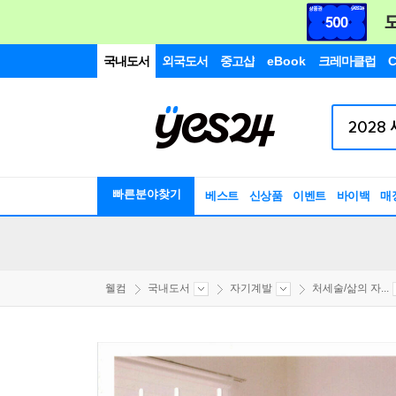
국내도서
외국도서
중고샵
eBook
크레마클럽
C
빠른분야찾기
베스트
신상품
이벤트
바이백
매
웰컴
국내도서
자기계발
처세술/삶의 자...