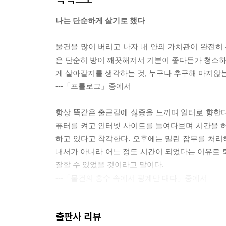
행동에 좌우되는 40퍼센트의 행복
우리는 ‘행복해질’ 수 없다
나는 단순하게 살기로 했다
행복은 느끼는 것
지금, 눈앞의 사람이 가장 소중하다
물건을 많이 버리고 나자 내 안의 가치관이 완전히
은 단순히 방이 깨끗해져서 기분이 좋다든가 청소하기
에필로그 말 한마디에서 시작된 변화의 삶
게 살아갈지를 생각하는 것, 누구나 추구해 마지않
---「프롤로그」중에서
항상 똑같은 출근길에 싫증을 느끼며 일터로 향한다.
퓨터를 켜고 인터넷 사이트를 들여다보며 시간을 허
하고 있다고 착각한다. 오후에는 밀린 잡무를 처리하
내서가 아니라 어느 정도 시간이 되었다는 이유로 퇴
잘할 수 있었을 것이라고 말이다.
---「물건의 홍수 속에서 핑계만 대다」중에서
늘어난 물건에 휘둘려 에너지를 소진했다. 모처럼 
출판사 리뷰
내게 없는 물건만 눈에 들어왔고, 나도 모르게 다