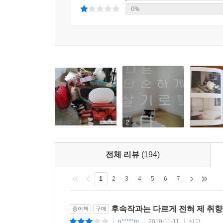
때문이다.
0%
미니멀리스트란 ‘자신에게 진짜 필요한 것이 무엇인지
소품, 옷 등 물리적인 것에 한정되지 않는다. 필
포함한다. 그렇기에 물건을 최소한으로 줄이면 ‘쾌적한
《나는 단순하게 살기로 했다》는 이미 ‘발 디딜 틈
하루하루 살아가던 저자가 미니멀리스트가 되기로
저자는 물건을 버리기 시작하면서 자신에게 진정으
정도는 가지고 있어야지’, ‘이런 집에 살아야 해’
2
편해지며 자신의 직업과 미래에 대한 불안감 또한 
전체 리뷰
(194)
복잡한 세상, 지금 당신에게 필요한 건 ‘단순하게 살
1
2
3
4
5
6
7
《나는 단순하게 살기로 했다》는 일본에서 출간
과도한 경쟁에 현대인들이 지쳐갈수록 단순한 삶에 
후속작과는 다르게 전혀 제 취향
종이책
구매
모자, 액세서리로만 생활하는 ‘333운동’이나 ‘미
n*****m
2019-11-11
신고
|
|
|