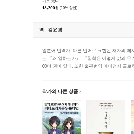
기로 했다
(중략)
16,200
원
(10% 할인)
rule 51 버릴까 말까 망설일 때 버려라
rule 52 진짜 필요한 물건은 반드시 돌아온다
rule 53 감사하면서 버려라
역 :
김윤경
rule 54 정말로 아까운 것은 내 마음이다
rule 55 버렸기에 더 잊지 못한다
일본어 번역가. 다른 언어로 표현된 저자의 메
는 『왜 일하는가』, 『철학은 어떻게 삶의 무기
더 버리고 싶은 이들을 위한 15가지 방법
00여 권이 있다. 또한 출판번역 에이전시 글
+rule 01 적은 물건을 소중하게 의식하라
+rule 02 사복을 제복화하라
+rule 03 개성을 만드는 것은 경험이다
+rule 04 다섯 번 망설였다면 버려라
작가의 다른 상품
+rule 05 정말로 필요한지 시험 삼아 버려보라
+rule 06 사소한 불편도 즐겁다
+rule 07 마음이 설레는 물건도 버려라
(중략)