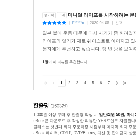
미치고 있다.” _《산케이비즈》
미니멀 라이프를 시작하려는 
종이책
구매
“넘쳐나는 물건에 둘러싸여 살아가는 독자들의 생각
l******n
2020-04-05
신고
|
|
|
사는 현대인들에게 가장 필요한 책이다!” _《신간J
일본 불매 운동 때문에 다시 사기가 좀 꺼려졌지
라이프의 열기가 제로 웨이스트로 이어지고 있는
“물건도 정보도 넘쳐나는 시대, ‘정말 필요한 것
문자에게 추천하고 싶습니다. 텅 빈 방을 보여주
것이다.” _《더 페이지》
1명
이 이 리뷰를 추천합니다.
1
2
3
4
5
6
7
한줄평
(1603건)
1,000원 이상 구매 후 한줄평 작성 시
일반회원 50원, 마니
eBook은 다운로드 후 작성한 리뷰만 YES포인트 지급됩니
클래스는 첫번째 회차 주문확정 시점부터 마지막 회차 주문
eBook 페이백, CD/LP, DVD/Blu-ray, 패션 및 판매금