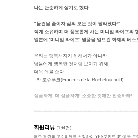
에 빠지는 악순환을 반복했다. 그러던 내가 물건
나는 단순하게 살기로 했다
을 줄여보라. 반드시 뭔가가 바뀔 것이다. 유전이나
당신을 무너뜨리고 있다.
“물건을 줄이자 삶의 모든 것이 달라졌다!”
---「물건에 대한 집착이 낳은 불행의 악순환」중에
적게 소유하며 더 풍요롭게 사는 미니멀 라이프의 힘
일본에 ‘미니멀 라이프’ 열풍을 일으킨 화제의 베스
지금 우리가 소유한 물건의 상당 부분은 본래 기능이
막대한 노력과 비용이 든다. 살아가는 데 필요하지
우리는 행복해지기 위해서가 아니라
주인이 되고 말았다. 예전에는 고분고분하게 우리의
남들에게 행복한 것처럼 보이기 위해
하지도 않은 물건을 그렇게 많이 소유하려는 걸까?
더욱 애를 쓴다.
---「석기와 토기는 필요한 물건이었다」중에서
_라 로슈푸코(Francois de la Rochefoucauld)
물건을 버릴 수 없는 성격은 존재하지 않는다. 단지
심플하게, 더 심플하게! 소중한 것에만 집중하라!
자신이 개선할 수 있는 상황이고 그럴 능력이 있는
는지 명확히 알고 있다면 머지않아 버릴 수 있게 된
대부분의 사람들은 무엇이든 남들보다 더 많이, 더 
수 없는 성격도 따로 존재하지 않는다. 물론 당신이
만큼 지속되지 않는다. 너무 마음에 들어 구입한
않는 습관을 익혔을 뿐이다.
회원리뷰
‘믿는’ 것들을 모으고 사느라 월급은 통장을 스치
(194건)
---「버릴 수 없다는 생각을 버려라」중에서
물건을 손에 넣기 위해, 갖게 된 물건을 보관하고
매주 10건의 우수리뷰를 선정하여 YES포인트 3만원을 드