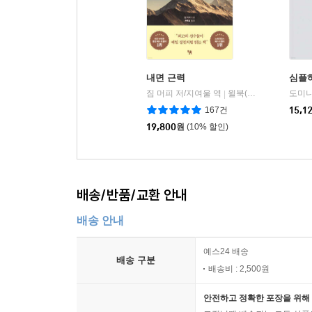
내면 근력
심플하
짐 머피 저/지여울 역
윌북(willbook)
도미니
|
167건
15,1
19,800
원
(10% 할인)
배송/반품/교환 안내
배송 안내
예스24 배송
배송 구분
배송비 : 2,500원
안전하고 정확한 포장을 위해 