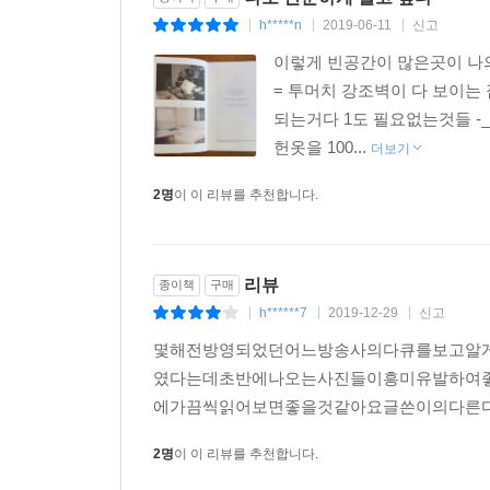
더 많이 가질수록 행복하다고 믿는 당신에게 최소의
h*****n
2019-06-11
신고
|
|
|
물건을 줄이면 시간적, 정신적 여유가 생긴다. 매
이렇게 빈공간이 많은곳이 나의
다른 사람의 삶과 비교하지 않기에 비참한 기분에
= 투머치 강조벽이 다 보이는
집중력이 높아지고, 내가 가진 직업에 대해서도 
되는거다 1도 필요없는것들 -
생긴다는 점이다. 물건을 줄이면 현재를 긍정적으로
헌옷을 100...
더보기
된다.
2명
이 이 리뷰를 추천합니다.
시중에 정리의 노하우를 담은 책, 삶에 변화를 
설득력 있게 읽힌다. 답답하고 복잡한 현실에 
인생철학은 무척 매력적으로 느껴질 것이다.
리뷰
종이책
구매
h******7
2019-12-29
신고
|
|
|
추천의 글
몇해전방영되었던어느방송사의다큐를보고알
였다는데초반에나오는사진들이흥미유발하여
“짧은 기간 내에 최소한의 노력으로 인생을 변화시킬
에가끔씩읽어보면좋을것같아요글쓴이의다른다
것이다.” _NHK [오하요우 니혼]
2명
이 이 리뷰를 추천합니다.
“물건이 자신의 가치를 표현하는 수단이 되어버린