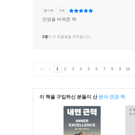
종이책
구매
인생을 바꿔준 책
2명
이 이 한줄평을 추천합니다.
1
2
3
4
5
6
7
8
9
10
이 책을 구입하신 분들이 산
분야 연관 책