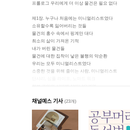
프롤로그 우리에게 더 이상 물건은 필요 없다
제1장. 누구나 처음에는 미니멀리스트였다
소유할수록 잃어버리는 것들
물건의 홍수 속에서 핑계만 대다
최소의 삶이 가져온 기적
내가 버린 물건들
물건에 대한 집착이 낳은 불행의 악순환
우리는 모두 미니멀리스트였다
소중한 것을 위해 줄이는 사람, 미니멀리스트
단샤리, 심플 라이프, 노마드 워크
정보 과잉의 시대에 살아남으려면
소유의 개념을 바꾼 21세기 발명품들
채널예스 기사
생존에의 절실함이 미니멀리스트를 만들다
(23개)
제2장. 물건은 왜 점점 늘어나기만 하는가?
원하는 모든 것을 가지고 있었다