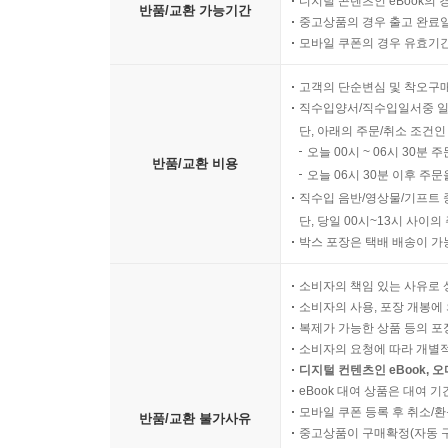
디지털 콘텐츠인 eBook의 
반품/교환 가능기간
중고상품의 경우 출고 완료일
모바일 쿠폰의 경우 유효기간(
고객의 단순변심 및 착오구
직수입양서/직수입일서중 일
단, 아래의 주문/취소 조건인
오늘 00시 ~ 06시 30분 
반품/교환 비용
오늘 06시 30분 이후 주문
직수입 음반/영상물/기프트 
단, 당일 00시~13시 사이
박스 포장은 택배 배송이 가
소비자의 책임 있는 사유로 
소비자의 사용, 포장 개봉에 
복제가 가능한 상품 등의 포장을 
소비자의 요청에 따라 개별
디지털 컨텐츠인 eBook, 
eBook 대여 상품은 대여 기
모바일 쿠폰 등록 후 취소/환
반품/교환 불가사유
중고상품이 구매확정(자동 