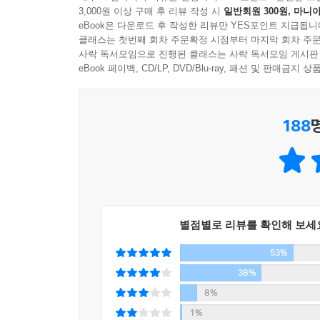
3,000원 이상 구매 후 리뷰 작성 시
일반회원 300원, 마니아
생각이 미치지 않고, 늘 돈과 시간이 부족하다 말한
언젠가 어딘가에 사용할 수 있을지도 모른다며 잘 
eBook은 다운로드 후 작성한 리뷰만 YES포인트 지급됩니
어 회화 교재와 도중에 팽개친 취미용품들. 그 ‘언젠
클래스는 첫번째 회차 주문확정 시점부터 마지막 회차 주문
집에 있는 옷장이나 책상 서랍을 한번 떠올려보자. 
사락 독서모임으로 진행된 클래스는 사락 독서모임 게시판
물건은 앞으로도 필요 없다.
사용하는 건 채 20퍼센트도 되지 않는다고 한다. 
eBook 페이백, CD/LP, DVD/Blu-ray, 패션 및 판매금
---「영원히 오지 않을 언젠가를 버려라」중에서
뿐이다. 그럼에도 우리는 삶에 필요하지 않은 물건
자신을 남과 비교하는 일은 물건을 사들이는 것과 마
188
《나는 단순하게 살기로 했다》의 저자 또한 마찬가지
글자도 더 쓸 수 없게 된다. 세상에 나보다 훌륭한 
물건들을 가득 쌓아두고서 그것이 자신의 가치이자
내가 지금 갖고 있는 물건은 남과 비교해서 갖고 
‘미니멀리스트’가 되었고, 물건을 줄이면 줄일수록 
해서 산 물건이 아니다. 자기에게 무엇이 필요한지를
뿐이다. 물건을 버리면서부터 180도 변하기 시작한
요한 모든 물건을 갖고 있다. 부족한 물건은 하나도
소중한 것을 위해 줄이는 사람, 미니멀리스트
---「남과 비교하지 않는다」중에서
별점별로 리뷰를 확인해 보세
53%
애플에서 쫓겨났던 잡스가 복귀 후 가장 먼저 한
선택한 것이다. 잡스는 ‘세상을 바꿀 수 있는 제
38%
‘무엇을 할까?’보다 ‘무엇을 하지 않을까?’를 중
8%
스타일만 고집한다. 살아가는 데 있어 불필요한 
1%