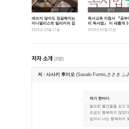
‘익숙함’이라는 독
우리는 왜 새로운 물건을 원하는가?
읽다
읽다
다이아몬드 반지에도 만족하지 못하는 이유
애쓰지 않아도 정갈해지는
독서교육 지침서 『공부
미니멀리스트 밀리카의 집
리 독서법』 이 새롭게 1
미래의 감정은 예측할 수 없다
이야기
등극
2021년 03월 17일
2019년 02월 21일
익숙함과 싫증의 무한 반복
석기와 토기는 필요한 물건이었다
누구나 ‘고독 애플리케이션’을 갖고 있다
자신의 가치를 인정받는다는 것
저자 소개
(2명)
보이지 않는 가치를 드러내는 법
너무 많은 물건들이 당신을 망친다
저 :
사사키 후미오
(Sasaki Fumio,ささき
제3장. 인생이 가벼워지는 비움의 기술 55
rule 01 버릴 수 없다는 생각을 버려라
rule 02 버리는 것도 기술이다
작가 한마디
rule 03 잃는 게 아니라 얻는 것이다
필요한 물건들을 갖고 
조금도 행복하지 않았다.
rule 04 버리지 못하는 이유를 확실하게 파악하라
없어서 나는 행복하지 
rule 05 버릴 수 없는 게 아니라 버리기 싫을 뿐
rule 06 뇌의 메모리는 한정되어 있다