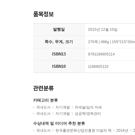
품목정보
발행일
2015년 12월 10일
쪽수, 무게, 크기
276쪽 | 488g | 150*215*20
ISBN13
9791186805114
ISBN10
1186805110
관련분류
카테고리 분류
국내도서
자기계발
처세술/삶의 자세
국내도서
자기계발
성공학/경력관리
수상내역 및 미디어 추천 분류
국내도서
한국출판문화산업진흥원 이달의 책
2016년