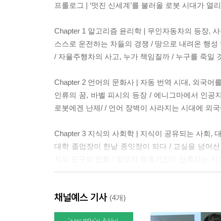
프롤로그 | ‘멋진 신세계’를 불러올 로봇 시대가 열
Chapter 1 알고리즘 윤리학 | 무인자동차의 등장,
스스로 운전하는 차들의 경쟁 / 땅으로 내려온 행성 
/ 자율주행차의 사고, 누가 책임질까 / 누구를 죽일
Chapter 2 언어의 문화사 | 자동 번역 시대, 외국
인류의 꿈, 바벨 피시의 등장 / 에니그마에서 인공지능
로봇에겐 난제/ / 언어 장벽이 사라지는 시대에 외국
Chapter 3 지식의 사회학 | 지식이 공유되는 사회
대학 졸업장이 한낱 종잇장이 되다 / 교실을 넘어선 
지식 도구의 진화 / 정보의 유효기간이 단축되는 지식
Chapter 4 일자리의 경제학 | 제2의 기계 시대, 
채널예스 기사
두 번의 항공 격추 사고가 알려준 것 / 구조적 실업 
(4개)
일자리는 어떻게 될 것인가 / 평생직업이 사라진 시