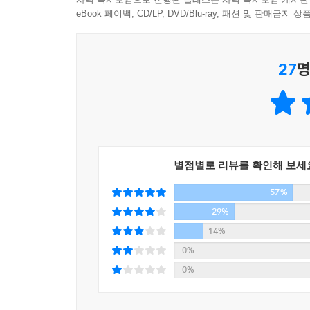
eBook 페이백, CD/LP, DVD/Blu-ray, 패션 및 판매금
인간의 약점은 인간을 인간답게 하는, 기계와 구별
우리는 세계지도에 없는 ‘테크노폴리스’라는 국가의 
위한 의도로 기계를 설계한다. 부정확한 인식과 판단
지 않는다. 하지만 거기에 로봇 시대 우리가 가야할 
27
명
최고의 시절이었고, 또 최악의 시절이었다. 지혜의 
우리는 모든 것을 가지고 있었지만, 또한 아무것도 
---「10장」중에서
했다. _찰스 디킨스, 《두 도시 이야기》
찰스 디킨스의 묘사는 마치 오늘날 우리 시대를 그
미처 따라가지 못할 속도로 쏟아지는 디지털 기술과
별점별로 리뷰를 확인해 보세
액정 안에 모두 들어 있게 되었다. 이 기술과 기기
57%
도약시킨 이들도 있겠지만, 스마트폰 증후군이나 
느끼는 증상)처럼 우리에게 주어진 새 도구에 이리
29%
14%
전작 《당신을 공유하시겠습니까?》(2014)를 
0%
제공했던 저자는 이제 우리 사회가 스마트 시대에서
0%
감정인식 로봇 페퍼가 가정용으로 시판되었고, 미
임무를 가장 빠른 시간 안에 완수하고 우승을 거뒀다.