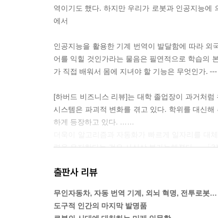
역이기도 했다. 하지만 우리가 로봇과 인공지능에 
에서
인공지능을 활용한 기계 번역이 발달함에 따라 외국
어를 익힐 것인가라는 물음은 필연적으로 학습의 본
가 직접 배워서 몸에 지녀야 할 기능은 무엇인가. -
[하버드 비즈니스 리뷰]는 대학 졸업장이 과거처럼
시스템은 파괴적 변화를 겪고 있다. 학위를 대신해
하게 등장하고 있다. ……
더욱이 알고리즘과 자동화가 빠르게 일자리를 대체
력을 유지한다는 것은 사실상 불가능해졌다. ---「3
출판사 리뷰
2011년 퀴즈 대결 [제퍼디 쇼]에서 인간 퀴즈왕을
만, 2015년 다르파 재난구조 로봇 대회에서 여덟
무인자동차, 자동 번역 기계, 외뇌 혁명, 전투로봇…
시스템의 미래를 선보인 아마존의 드론 택배 등 숨 
도구적 인간의 마지막 발명품
결국 그동안 해당 업무를 수행해온 사람들의 일자리를