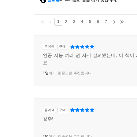
클린봇
이 부적절한 글을 감지 중입니다.
그렇다면 우리는 생각하는 기계와 무엇이 다를까?
감정에 의한 변덕스럽고 비합리적인 행동, 망각과
1
2
3
4
5
6
7
요소라고 역설한다.
이 책은 많은 질문을 던지고 있지만 그에 대한 
위임한다면 우리는 무엇을 잃어버리게 될지, 내
종이책
구매
기억과 능력을 외부 기계와 인공지능에 아웃소싱
인공 지능 여러 권 사서 살펴봤는데, 이 책이
살아간다는 것에 대한 깊이 있는 고민을 더한다.
요!
1명
이 이 한줄평을 추천합니다.
오류투성이 인간이 모든 것이 데이터화되고 자동화
책을 물꼬로 새로운 질문을 품게 하는 것, 이 책이
종이책
구매
강추!
1명
이 이 한줄평을 추천합니다.