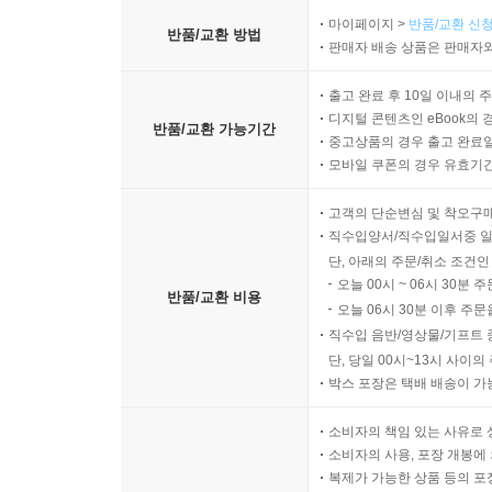
마이페이지 >
반품/교환 신청
반품/교환 방법
판매자 배송 상품은 판매자와
출고 완료 후 10일 이내의 
디지털 콘텐츠인 eBook의 
반품/교환 가능기간
중고상품의 경우 출고 완료일
모바일 쿠폰의 경우 유효기간(
고객의 단순변심 및 착오구
직수입양서/직수입일서중 일
단, 아래의 주문/취소 조건인
오늘 00시 ~ 06시 30분 
반품/교환 비용
오늘 06시 30분 이후 주문
직수입 음반/영상물/기프트 
단, 당일 00시~13시 사이
박스 포장은 택배 배송이 가
소비자의 책임 있는 사유로 
소비자의 사용, 포장 개봉에 
복제가 가능한 상품 등의 포장을 