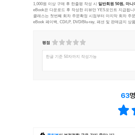
시대에 우리는 영화에서처럼 로봇과 우정과 사랑을 
1,000원 이상 구매 후 한줄평 작성 시
일반회원 50원, 마니
기억할 것은 어떻게 구분할까?
eBook은 다운로드 후 작성한 리뷰만 YES포인트 지급됩니
클래스는 첫번째 회차 주문확정 시점부터 마지막 회차 주문
eBook 페이백, CD/LP, DVD/Blu-ray, 패션 및 판매금
미래를 전망하는 현실적이고 구체적인 질문들, 
지침이 되어줄 것이다.
평점
“오류투성이 인간이 가장 인간답게 살아가기 위하
―디지털 인문학자의 인공지능 시대를 살아가야 할
한글 기준 50자까지 작성가능
이 우주에서 우리에겐 두 가지 선물이 주어진다. 사
컴퓨터 과학의 선구적 인물 앨런 튜링은 1950년에
63
명
게임’을 제시했다. 64년이 지난 2014년 컴퓨터
우리도 일상적으로 이 테스트를 받고 있다는 사실
서비스인 캡차CAPTCHA는 ‘컴퓨터와 사람을 식별
서비스를 ‘당신이 기계가 아니라는 것을 증명’하
것이다.