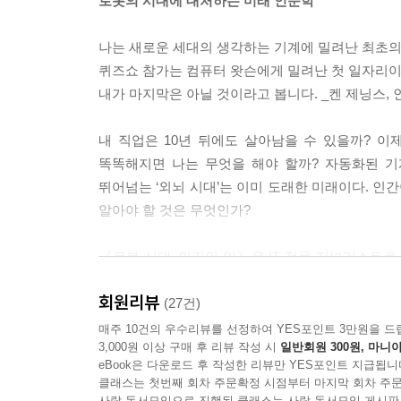
로봇의 시대에 대처하는 미래 인문학
인터넷과 자동화 기기, 대행 서비스는 사용자들을 
나는 새로운 세대의 생각하는 기계에 밀려난 최초
을 내세운다. 그렇다면 시간 절약 도우미들은 홍보대
퀴즈쇼 참가는 컴퓨터 왓슨에게 밀려난 첫 일자리
내가 마지막은 아닐 것이라고 봅니다. _켄 제닝스, 
공감과 돌봄은 힘들고 수고로워 보이지만 생명체로
벗어던지고 자유로워진다면 우리는 생명체 고유의 
내 직업은 10년 뒤에도 살아남을 수 있을까? 
로봇처럼 되어버릴지도 모른다. ---「6장」중에서
똑똑해지면 나는 무엇을 해야 할까? 자동화된 기
뛰어넘는 ‘외뇌 시대’는 이미 도래한 미래이다. 
사람과 달리 기계는 학습한 것을 망각하는 법이 없다
알아야 할 것은 무엇인가?
발’로 이어지게 되는 배경이다. ---「7장」중에서
《로봇 시대, 인간의 일》은 IT 전문 저널리스트
생각하는 기계의 질문은 사람이 설계한 정보 요구
우리 시대의 질문들이다. 저자는 인공지능 로봇
로 동일한 상황에서 감정이나 호기심을 이유로, 또는
회원리뷰
구체적으로 질문한다. 10가지의 미시적 질문들이 
(27건)
뛰어넘어 우리에게 거시적 안목과 실질적 교양을 제공
매주 10건의 우수리뷰를 선정하여 YES포인트 3만원을 드
늘 휴대하고 연결되어 있는 ‘외뇌’ 시대에 기억을
3,000원 이상 구매 후 리뷰 작성 시
일반회원 300원, 마니아
함께 있다. 기억을 아웃소싱하는 행위는 우리가 무
eBook은 다운로드 후 작성한 리뷰만 YES포인트 지급됩니
“미래의 문맹자가 될 것인가”
장」중에서
클래스는 첫번째 회차 주문확정 시점부터 마지막 회차 주문
―스마트 시대에서 로봇 시대로, 새로운 시대를 읽
사락 독서모임으로 진행된 클래스는 사락 독서모임 게시판