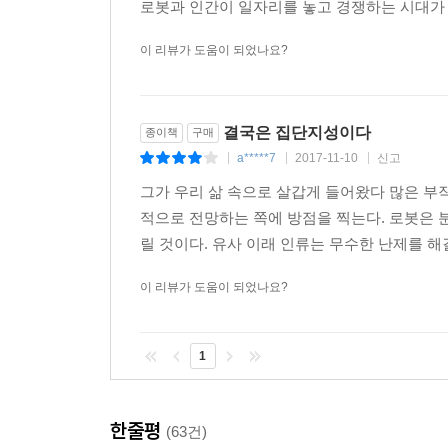
로봇과 인간이 일자리를 놓고 경쟁하는 시대가 
‘컴퓨터computer’는 원래 사람을 뜻하는 단어였
계산원을 지칭하던 컴퓨터에 ‘기기’라는 의미가 추가
이 리뷰가 도움이 되었나요?
오늘날의 컴퓨터로 진화한 것이다. 그리고 컴퓨터는
저자는 “모든 기술은 결국 그동안 해당 업무를 
결국은 집단지성이다
종이책
구매
무인자동차를 꼽는다. 컴퓨터가 계산원에서 오늘날 만
a*****7
2017-11-10
신고
|
|
|
아니라 ‘내가 가려는 곳으로 나를 데려다주는 기
안전성을 검증받았다. 기술·경제 전문 연구기관과 매
그가 우리 삶 속으로 살갑게 들어왔다 많은 부
적으로 전망하는 쪽에 방점을 찍는다. 로봇은 분
하지만 우리가 무인자동차에 선뜻 운전대를 내놓
릴 것이다. 유사 이래 인류는 무수한 난제를 해
벌이는 걸까? 무인자동차의 사고 책임은 누가 져
이 리뷰가 도움이 되었나요?
인간의 본능, 윤리와 사회적 측면까지 다각도로 살
이 책은 무인자동차를 시작으로 인공지능과 로봇이 
1
기자, 약사처럼 기계가 대체할 수 없을 거라 여
일자리는 어떻게 될까? 실시간 자동 번역이 가능
교육은 공공재가 되어가고 있으며 지식의 유효기
한줄평
(63건)