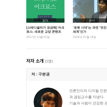
Chapter 5 여가의 인문학 | 노동은 로봇이, 우리
노동은 기계가, 사람은 휴식을/ / 여가란 무엇인가 
읽다
읽다
Chapter 6 관계의 심리학 | 감정을 지닌 휴머노이
[스테디셀러가 궁금해] 어크
‘로봇 시대’는 과연 ‘멋진
로스: 새로운 교양 콘텐츠
세계’인가
로봇에 감정을 이식하다 / 로봇과 사랑을 나눌 수 
프런티어
2017년 12월 01일
2016년 07월 18일
것은 잔인한가 / 인간에게 감정이란
Chapter 7 인공지능 과학 | 인공지능의 특이점, 
컴퓨터, 체스의 신을 꺾다 / 인공지능 연구의 밀물과 
저자 소개
(1명)
직면한 또 다른 물음
저 :
구본권
Chapter 8 호기심의 인류학 | 생각하는 기계에 
치명적 오류가 생존의 이유 / ‘왜’를 억압해온 역사 
언론인이자 디지털 인문
Chapter 9 망각의 철학 | 망각 없는 세상, 우리가
과 겸임교수를 지냈다.
기계 기억의 진화 / 잊혀질 권리 / 게이트키핑식 두
기술과 사람이 건강한 