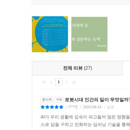
매년 세계 최고의 석학들에게 한 가지 질문을 던
생각하는가”를 꼽았다. 지금 우리는 인류 역사상 가
인류가 일찍이 경험해보지 못한 격변과 혼란의 시기
세상에서 문맹자는 문자를 모르는 사람이 아니라 
겨울이겠지만, 디지털 세상의 구조와 현실을 알고 
것이다.
이 책은 로봇혁명이 재편할 직업의 미래, 대학의 몰
전체 리뷰
(27)
지도를 펼쳐 보인다. 독자들은 인공지능과 로봇에 
전망과 논의들을 오가며 최고의 시절을 향해 갈 미래
1
“우리는 무인자동차에 운전대를 내줄 수 있을 것인
로봇시대 인간의 일이 무엇일까
종이책
구매
―지금 묻지 않으면 안 될 기술이 놓치고 있는 질문
i****2
2023-08-14
신고
|
|
|
AI가 우리 생활에 깊숙이 파고들어 많은 영향을
앞으로 사람이 차를 운전하는 것은 불법화될 것이다. 
스로 답을 구하고 진화하는 딥러닝 기술을 통해