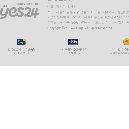
대표 : 김석환, 최세라
주소 : 서울시 영등포구 은행로 11, 5층~6층(여의도동,일신
사업자등록번호 : 229-81-37000 통신판매업신고 : 제 200
이메일 : yes24help@yes24.com 호스팅 서비스사업자 :
Copyright ⓒ YES24 Corp. All Rights Reserved.