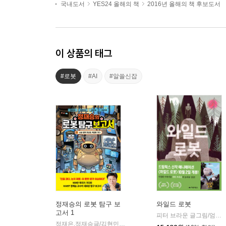
국내도서
YES24 올해의 책
2016년 올해의 책 후보도서
이 상품의 태그
#로봇
#AI
#알쓸신잡
정재승의 로봇 탐구 보
와일드 로봇
고서 1
피터 브라운 글그림/엄혜숙 역
정재은,정재승글/김현민그림
얘들아모여
|