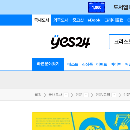
국내도서
외국도서
중고샵
eBook
크레마클럽
C
빠른분야찾기
베스트
신상품
이벤트
바이백
매
웰컴
국내도서
인문
인문/교양
인