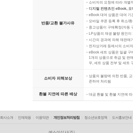
소비자의 요청에 따라 개별
디지털 컨텐츠인 eBook, 
eBook 대여 상품은 대여 기
모바일 쿠폰 등록 후 취소/환
반품/교환 불가사유
중고상품이 구매확정(자동 
LP상품의 재생 불량 원인이 기
시간의 경과에 의해 재판매가
전자상거래 등에서의 소비자
eBook 세트 상품은 일괄 
1개의 상품으로 취급 및 판매
우, 세트 상품 전부 및 세트
상품의 불량에 의한 반품, 교
소비자 피해보상
준하여 처리됨
환불 지연에 따른 배상
대금 환불 및 환불 지연에 
회사소개
인재채용
이용약관
개인정보처리방침
청소년보호정책
도서홍보안내