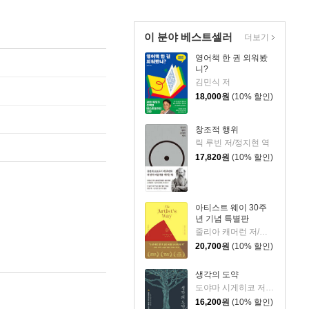
이 분야 베스트셀러
더보기
영어책 한 권 외워봤
니?
김민식 저
18,000
원
(10% 할인)
창조적 행위
릭 루빈 저/정지현 역
17,820
원
(10% 할인)
아티스트 웨이 30주
년 기념 특별판
줄리아 캐머런 저/박미경 역
20,700
원
(10% 할인)
생각의 도약
도야마 시게히코 저/전경아 역
16,200
원
(10% 할인)