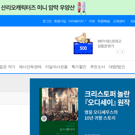
로그인
회원가입
마이페이지
카트
주문/배송
고객센터
Gl
젊은 작가
예사단독판매
이달의사은품
특가할인
추천도서
대량/법인