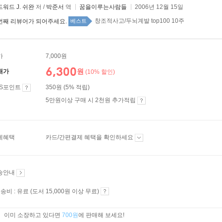
워드 J. 쉬완
저 /
박준서
역
꿈을이루는사람들
2006년 12월 15일
창조적사고/두뇌계발 top100 10주
번째 리뷰어가 되어주세요.
베스트
가
7,000원
6,300
원
매가
(10% 할인)
ES포인트
350원 (5% 적립)
5만원이상 구매 시 2천원 추가적립
제혜택
카드/간편결제 혜택을 확인하세요
송안내
송비 : 유료 (도서 15,000원 이상 무료)
이미 소장하고 있다면
700원
에 판매해 보세요!