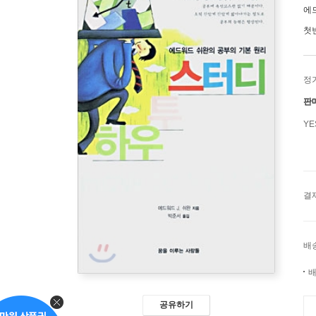
에드
첫
정
판
Y
결
배
배
공유하기