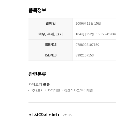
품목정보
발행일
2006년 12월 15일
쪽수, 무게, 크기
184쪽 | 252g | 153*224*20
ISBN13
9788992107150
ISBN10
8992107153
관련분류
카테고리 분류
국내도서
자기계발
창조적사고/두뇌계발
이 상품의 이벤트
(7개)