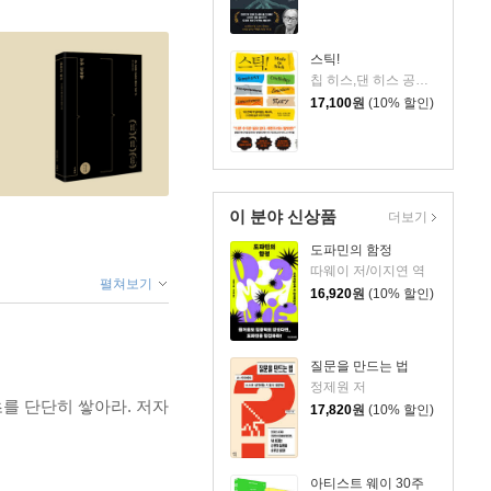
스틱!
칩 히스,댄 히스 공저/안진환,박슬라 공역
17,100
원
(10% 할인)
이 분야 신상품
더보기
도파민의 함정
따웨이 저/이지연 역
펼쳐보기
16,920
원
(10% 할인)
질문을 만드는 법
정제원 저
를 단단히 쌓아라. 저자
17,820
원
(10% 할인)
아티스트 웨이 30주