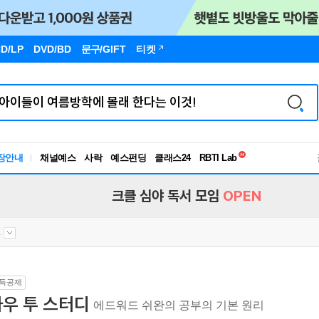
D/LP
DVD/BD
문구
/GIFT
티켓
독서유형검사
RBTI Lab
장안내
채널예스
사락
예스펀딩
클래스24
독서유형검사
크클 심야 독서 모임
OPEN
.
득공제
우 투 스터디
에드워드 쉬완의 공부의 기본 원리