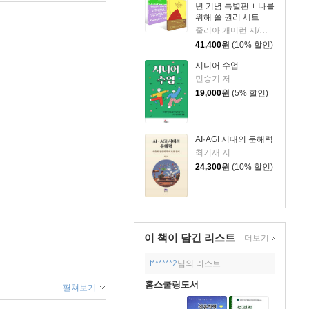
년 기념 특별판 + 나를
위해 쓸 권리 세트
줄리아 캐머런 저/박미경,박성혜 역
41,400
원
(10% 할인)
시니어 수업
민승기 저
19,000
원
(5% 할인)
AI·AGI 시대의 문해력
최기재 저
24,300
원
(10% 할인)
이 책이 담긴
리스트
더보기
t******2
님의 리스트
홈스쿨링도서
펼쳐보기