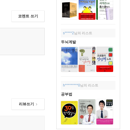
코멘트 쓰기
s*****2
님의 리스트
두뇌계발
h*********0
님의 리스트
공부법
리뷰쓰기