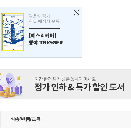
김은성 작가
친필 메시지 수록
---------------
[예스리커버]
빵야 TRIGGER
배송/반품/교환