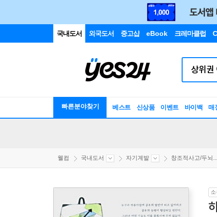
국내도서
외국도서
중고샵
eBook
크레마클럽
C
빠른분야찾기
베스트
신상품
이벤트
바이백
매
웰컴
국내도서
자기계발
창조적사고/두뇌..
소
하