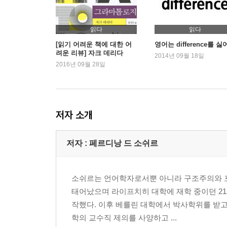
읽다
읽다
[읽기 어려운 책에 대한 어
영어는 difference를 
려운 리뷰] 자크 데리다
2014년 09월 18일
『그라마톨로지』
2016년 09월 28일
저자 소개
저자 : 페르디낭 드 소쉬르
소쉬르는 언어학자로서뿐 아니라 구조주의와 포
태어났으며 라이프치히 대학에 재학 중이던 21
작했다. 이후 베를린 대학에서 박사학위를 받고,
학의 교수직 제의를 사양하고 ...