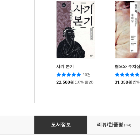
사기 본기
혐오와 수치
46건
22,500
원
(10% 할인)
31,350
원
(5%
일반언어학 강의
도서정보
리뷰/한줄평
(2/4)