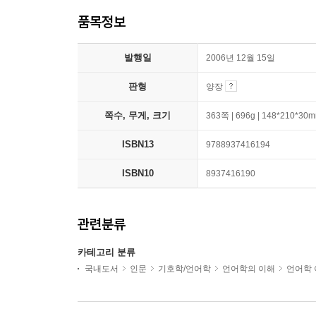
품목정보
발행일
2006년 12월 15일
판형
양장
쪽수, 무게, 크기
363쪽 | 696g | 148*210*30
ISBN13
9788937416194
ISBN10
8937416190
관련분류
카테고리 분류
국내도서
인문
기호학/언어학
언어학의 이해
언어학 