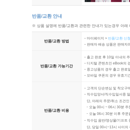
반품/교환 안내
※ 상품 설명에 반품/교환과 관련한 안내가 있는경우 아래 
마이페이지 >
반품/교환 신청
반품/교환 방법
판매자 배송 상품은 판매자와
출고 완료 후 10일 이내의 
디지털 콘텐츠인 eBook의 
반품/교환 가능기간
중고상품의 경우 출고 완료일
모바일 쿠폰의 경우 유효기간(
고객의 단순변심 및 착오구
직수입양서/직수입일서중 일
단, 아래의 주문/취소 조건인
오늘 00시 ~ 06시 30분 
반품/교환 비용
오늘 06시 30분 이후 주문
직수입 음반/영상물/기프트 
단, 당일 00시~13시 사이