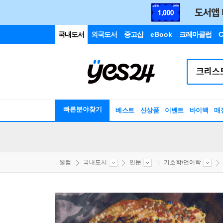
국내도서
외국도서
중고샵
eBook
크레마클럽
C
빠른분야찾기
베스트
신상품
이벤트
바이백
매
웰컴
국내도서
인문
기호학/언어학