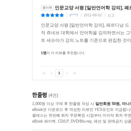
인문교양 서평 [일반언어학 강의], 페르
종이책
s****r
2011-08-02
신고
|
|
|
인문교양 서평 [일반언어학 강의], 페르디낭 드 
작 쥬네브 대학에서 언어학을 강의하면서는 그날
트 세슈아가 강의 노트를 기준으로 편집한 것이다
1명
이 이 리뷰를 추천합니다.
1
한줄평
(4건)
1,000원 이상 구매 후 한줄평 작성 시
일반회원 50원, 마니
eBook은 다운로드 후 작성한 리뷰만 YES포인트 지급됩니
클래스는 첫번째 회차 주문확정 시점부터 마지막 회차 주문
eBook 페이백, CD/LP, DVD/Blu-ray, 패션 및 판매금