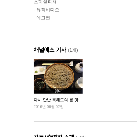
스페셜피쳐
- 뮤직비디오
- 예고편
채널예스 기사
(1개)
읽다
다시 만난 북해도의 봄 맛
2016년 06월 02일