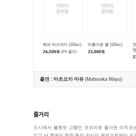
해피 버스데이 (1Disc)
아름다운 별 (1Disc)
잔
방
24,500
원
(3% 할인)
22,000
원
2
출연 :
마츠오카 마유
(Matsuoka Mayu)
줄거리
도시에서 불현듯 고향인 코모리로 돌아온 이치코는 
읽고 난 후에도 한참 동안 자신이 무엇으로부터 도망