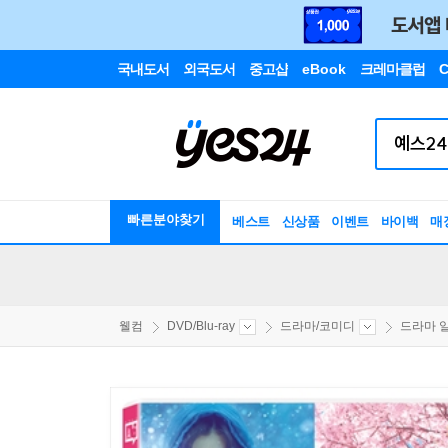
국내도서
외국도서
중고샵
eBook
크레마클럽
C
빠른분야찾기
베스트
신상품
이벤트
바이백
매
웰컴
DVD/Blu-ray
드라마/코미디
드라마 