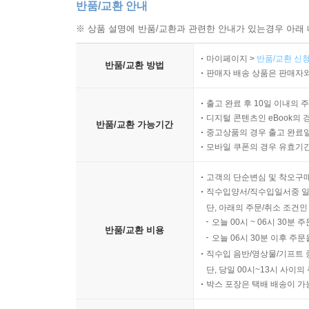
반품/교환 안내
※ 상품 설명에 반품/교환과 관련한 안내가 있는경우 아래 
마이페이지 >
반품/교환 신청
반품/교환 방법
판매자 배송 상품은 판매자와
출고 완료 후 10일 이내의 
디지털 콘텐츠인 eBook의 
반품/교환 가능기간
중고상품의 경우 출고 완료일
모바일 쿠폰의 경우 유효기간(
고객의 단순변심 및 착오구
직수입양서/직수입일서중 일
단, 아래의 주문/취소 조건인
오늘 00시 ~ 06시 30분 
반품/교환 비용
오늘 06시 30분 이후 주문
직수입 음반/영상물/기프트 
단, 당일 00시~13시 사이
박스 포장은 택배 배송이 가