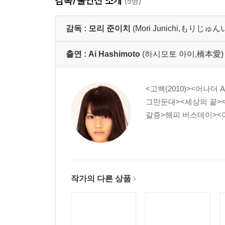
감독/출연진 소개
(5명)
감독 :
모리 준이치
(Mori Junichi,もりじゅ
출연 :
Ai Hashimoto
(하시모토 아이,橋本愛)
<고백(2010)><어나더
그만둔대><세상의 끝><
갈증>해피 버스데이><아
작가의 다른 상품