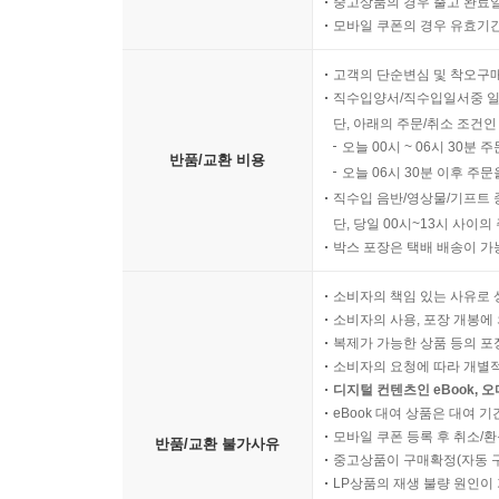
중고상품의 경우 출고 완료일
모바일 쿠폰의 경우 유효기간(
고객의 단순변심 및 착오구
직수입양서/직수입일서중 일
단, 아래의 주문/취소 조건인
오늘 00시 ~ 06시 30분 
반품/교환 비용
오늘 06시 30분 이후 주문
직수입 음반/영상물/기프트 
단, 당일 00시~13시 사이
박스 포장은 택배 배송이 가
소비자의 책임 있는 사유로 
소비자의 사용, 포장 개봉에 
복제가 가능한 상품 등의 포장을 
소비자의 요청에 따라 개별
디지털 컨텐츠인 eBook, 
eBook 대여 상품은 대여 기
모바일 쿠폰 등록 후 취소/환
반품/교환 불가사유
중고상품이 구매확정(자동 
LP상품의 재생 불량 원인이 기