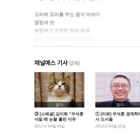
꼬리에 꼬리를 무는 음식 이야기
열량과 맛
복잡하고 오묘한 맛의 세계
음식은 탄소 운반체일 뿐인가
몽골의 기병과 육포
바다의 나라 일본의 얕은 맛
채널예스 기사
글루탐산나트륨과 중국 음식 증후군
(2개)
조미료의 맛과 음식의 맛 : 프랑스의 경우
한국의 대중 음식과 가정의 음식 문화
대를 이은 고통, 아이들에게 전해지다
화학조미료와 아토피
남편의 입맛과 주부의 자존심
읽다
읽다
음식, 현대를 이해하는 코드
③ [스페셜] 김미화 “우석훈
① [리뷰] 우석훈 경제학
삭발 때 눈물 흘린 이유
사 도서들
는…” – 김미화가 본 우석훈
2012년 04월 05일
2012년 04월 05일
음식에서 음식 재료로
감자 이야기