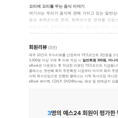
꼬리에 꼬리를 무는 음식 이야기
여기서는 우리가 음식에 관해 가지고 있는 일반상식
음과 화학조미료 문제, 화학조미료 문제를 프랑
대중음식에 화학조미료가 다량 들어감으로써 가정
아토피나 기타 장애 등으로 나타나고 있는 상황을
역설한다.
회원리뷰
(3건)
음식에서 음식 재료로
매주 10건의 우수리뷰를 선정하여 YES포인트 3만원을 드
3,000원 이상 구매 후 리뷰 작성 시
일반회원 300원, 마니아
음식에 대해 떠올리면서 자연스럽게 연결되는 음
eBook은 다운로드 후 작성한 리뷰만 YES포인트 지급됩니
보여주고 우리가 뼈를 튼튼하게 한다고 믿고 있는
클래스는 첫번째 회차 주문확정 시점부터 마지막 회차 주문
아울러 우리가 고기 가운데서도 윗길로 치는 쇠고
사락 독서모임으로 진행된 클래스는 사락 독서모임 게시판
없는 음식인 경우가 많다는 지적에는 눈살을 찌푸
eBook 페이백, CD/LP, DVD/Blu-ray, 패션 및 판매금
완벽한 음식이라고 극찬하며 그 효용을 하나하나 짚
우리가 주식으로 먹는 쌀 이야기는 좀 다르게 
기계영농으로 경작하고 있는 미국의 속사정을 캐
아이들이 관계 맺는 방식을 말하면서 심각한 아
3
명의 예스24 회원이 평가한
음식조차도 안심하고 먹을 수 없는 현 상황을 개탄한