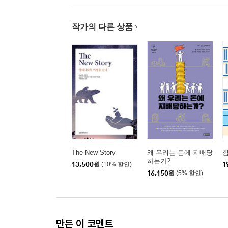
: 안전한 음식과 음식 재료를 둘러싼 마피아들
작가의 다른 상품
음식의 유쾌한 반란
음식의 진화와 퇴행
하이엔드 시장 : 유기농 시장의 가능성
음식 유통 시스템, 진화를 시작하다
유쾌한 반란, 식탁에서 시작하다
맺는 말_생협, 건강한 밥상을 위한 마지막 보루
감사의 말
부록 1: 우리나라에는 얼마나 많은 아토피 아이들이
The New Story
왜 우리는 돈에 지배당
힘
하는가?
부록 2: 아토피 아동의 어머니를 위하여
13,500
원
(10% 할인)
1
16,150
원
(5% 할인)
부록 3: 아토피 아동의 어머니들이 도움 받을 수 있
만든 이 코멘트