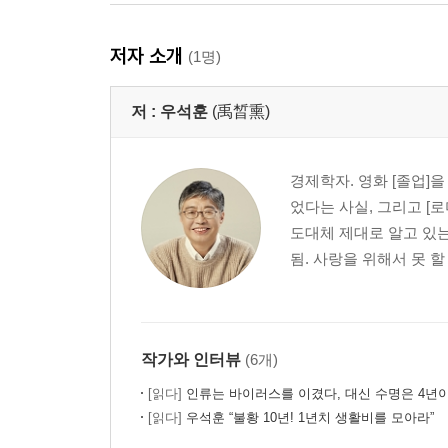
우유, 어떻게 사람이 이런 걸 먹지?
쇠고기, 공포의 살인 기계
저자 소개
(1명)
콩, 신이 내린 완벽한 음식
쌀, 전 세계인의 주식
저 :
우석훈
(禹晳熏)
우리는 배고파, 너는 배부르니?
아프냐? 나도 아프다
경제학자. 영화 [졸업]
음식의 정치경제학
었다는 사실, 그리고 [
제도로서의 음식, 그 적자생존의 장
도대체 제대로 알고 있는
학문은 음식에 대해 얼마나 알려주는가
됨. 사랑을 위해서 못 할
: 칼로리와 비타민의 신화
공식적 과학과 비공식적 토착 지식
음식의 거시경제학 : 음식의 국가 관리
음식국부론 : 여성의 눈으로 세상을!
작가와 인터뷰
(6개)
[읽다]
인류는 바이러스를 이겼다, 대신 수명은 4년
음식을 위협하는 마피아
[읽다]
우석훈 “불황 10년! 1년치 생활비를 모아라”
이거 먹어도 괜찮아?