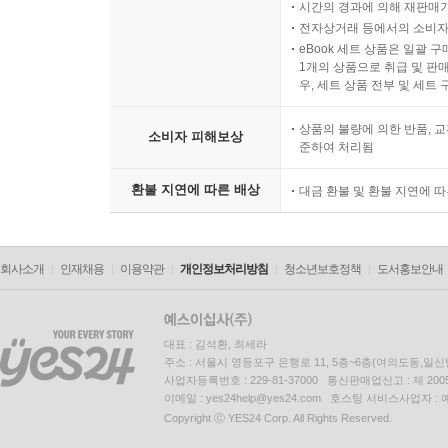
시간의 경과에 의해 재판매가
전자상거래 등에서의 소비자
eBook 세트 상품은 일괄 
1개의 상품으로 취급 및 판매
우, 세트 상품 전부 및 세트
상품의 불량에 의한 반품, 교
소비자 피해보상
준하여 처리됨
환불 지연에 따른 배상
대금 환불 및 환불 지연에 
회사소개
인재채용
이용약관
개인정보처리방침
청소년보호정책
도서홍보안내
대표 : 김석환, 최세라
주소 : 서울시 영등포구 은행로 11, 5층~6층(여의도동,일신
사업자등록번호 : 229-81-37000 통신판매업신고 : 제 200
이메일 : yes24help@yes24.com 호스팅 서비스사업자 :
Copyright ⓒ YES24 Corp. All Rights Reserved.