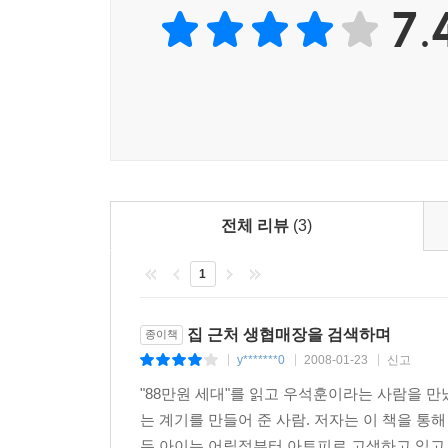
7.
음식의 정치경제학
여기서 그가 가장 힘들여 말하는 것은 안전한 
언급하면서 그가 서구의 여러 나라도 국민들이 안
제시하면서 우리나라처럼 개인들에게 모든 음식
바람직하다고 생각하는 음식의 경제학은 말하자면 
최소한 몸에 해롭지 않은 음식 재료를 공급할 것인가
책에서 하고 싶은 말은 가장 핵심적으로 보여주는 
전체 리뷰
(3)
음식을 위협하는 마피아
1
우리가 음식을 안심하고 먹을 수 없도록 방해하는
농약업자, 부패한 새마을파, 농협이고 합성 조미료
이들이 연합하여 구성하고 있는 음식과 관련된 시
집 근처 생협매장을 검색하며
종이책
구조를 어떻게 깨고 새로운대안을 모색할 것인가?
y*******0
2008-01-23
신고
|
|
|
"88만원 세대"를 읽고 우석훈이라는 사람을 
음식의 유쾌한 반란
는 계기를 만들어 준 사람. 저자는 이 책을 통
그는 패스트푸드 산업과 농약과 화학비료로 유지되
두 아이는 어릴적부터 아토피로 고생하고 있고 