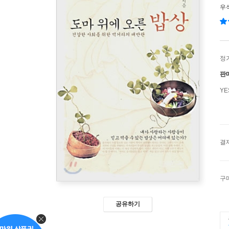
우
정
판
Y
결
구
공유하기