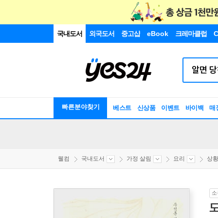
국내도서
외국도서
중고샵
eBook
크레마클럽
C
빠른분야찾기
베스트
신상품
이벤트
바이백
매
웰컴
국내도서
가정 살림
요리
상
소
도