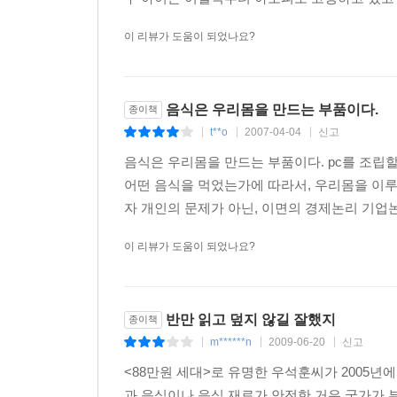
대량 생산 방식은 안전을 위협하지만 값싼 음식 
점점 더 패스트푸드와 관행 농업에 익숙해지게 된다
이 리뷰가 도움이 되었나요?
다음으로 그는 ‘하이엔드’라는 경제 개념으로 유
기술 투입 요소에 의해 가격이 비싸지는 것을 뜻한
이런 성향을 건설적인 방향으로 만들기 위한 방안
음식은 우리몸을 만드는 부품이다.
종이책
안전하고 믿을 만한 음식 재료들을 다루고 있으면
t**o
2007-04-04
신고
|
|
|
한도까지 활용하자고 말하면서 우리가 일상에서 
음식은 우리몸을 만드는 부품이다. pc를 조립
음식의 깊은 맛이 느껴지는 순간 몸과 마음도 깊어질
어떤 음식을 먹었는가에 따라서, 우리몸을 이루
자 개인의 문제가 아닌, 이면의 경제논리 기업논
본문 뒤에 이어지는 부록에는 우리나라 지역별 아토
이는 물론 음식과 밀접한 연관을 가지고 있다. 이 
이 리뷰가 도움이 되었나요?
통으로 연락할 수 있도록 전국 생협 지부의 전화번
반만 읽고 덮지 않길 잘했지
종이책
m******n
2009-06-20
신고
|
|
|
<88만원 세대>로 유명한 우석훈씨가 2005년
과 음식이나 음식 재료가 안전한 거은 국가가 