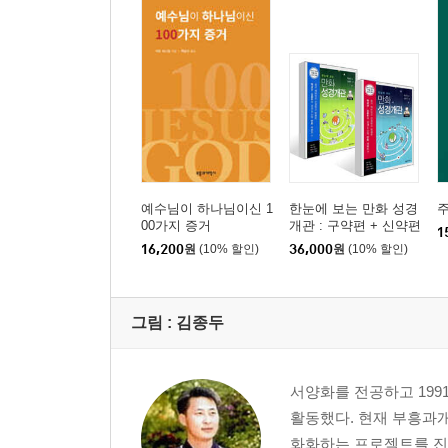
예수님이 하나님이신 1
한눈에 보는 만화 성경
00가지 증거
개관 : 구약편 + 신약편
1
세트
16,200
원
(10% 할인)
36,000
원
(10% 할인)
그림 :
김종두
서양화를 전공하고 19
활동했다. 현재 부흥과개
화화하는 프로젝트를 진행