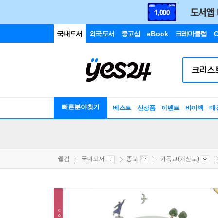
국내도서
외국도서
중고샵
eBook
크레마클럽
C
빠른분야찾기
베스트
신상품
이벤트
바이백
매
웰컴
국내도서
종교
기독교(개신교)