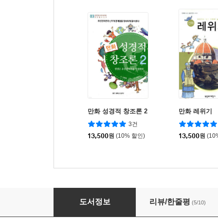
만화 성경적 창조론 2
만화 레위기
3건
13,500
원
(10% 할인)
13,500
원
(10
만화 구원론
도서정보
리뷰/한줄평
(5/10)