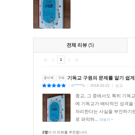
전체 리뷰
(5)
1
기독교 구원의 문제를 알기 쉽게
종이책
구매
n******n
2018-10-22
신고
|
|
|
종교, 그 중에서도 특히 기독
에 기독교가 배타적인 성격을 
자리한다는 사실을 부인하기란
로 파악하...
더보기
2명
이 이 리뷰를 추천합니다.