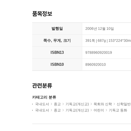
품목정보
발행일
2006년 12월 10일
쪽수, 무게, 크기
391쪽 | 687g | 153*224*30
ISBN13
9788960920019
ISBN10
8960920010
관련분류
카테고리 분류
국내도서
종교
기독교(개신교)
목회와 신학
신학일반
국내도서
종교
기독교(개신교)
어린이
기독교 동화