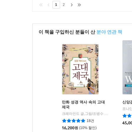
1
2
이 책을 구입하신 분들이 산
분야 연관 책
만화 성경 역사 속의 고대
신앙
제국
크레마인드 글,그림/조병수 감수
생명의말씀
|
18건
45,0
16,200
원
(10% 할인)