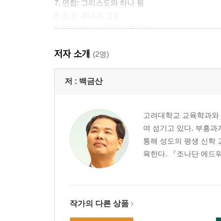
7. 연합: 그리스도와 하나 됨
8. 칭의: 위대한 교환
9. 양자: 하나님의 자녀로 입양
저자 소개
현재적 구원: 나는 지금 구원받아 가고 있습니다.
(2명)
10. 성화: 그리스도를 본받아
11. 견인: 하나님의 보호와 성도의 인내
저 :
백금산
12. 확신: 나는 구원의 확신이 있는가
고려대학교 교육학과와 총
미래적 구원: 나는 앞으로 구원받을 것입니다
여 섬기고 있다. 부흥과
13. 영화: 구원의 궁극적 완성
통해 성도의 평생 신학 
육한다. 『조나단 에드워
부록1. 구사모를 위한 그룹스터디 가이드
부록2. 참고문헌
작가의 다른 상품