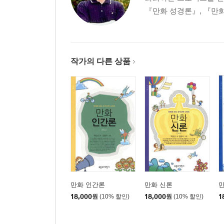
『만화 성경론』, 『만화 
작가의 다른 상품
만화 인간론
만화 신론
18,000
원
(10% 할인)
18,000
원
(10% 할인)
1