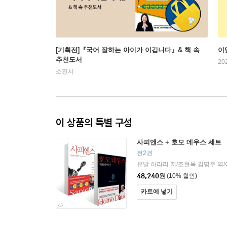
[기획전]『국어 잘하는 아이가 이깁니다』& 책 속
이
추천도서
20
소진시
이 상품의 특별 구성
사피엔스 + 호모 데우스 세트
전2권
유발 하라리 저/조현욱,김명주 역
48,240
원
(10% 할인)
카트에 넣기