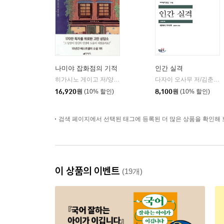
나미야 잡화점의 기적
인간 실격
히가시노 게이고 저/양윤옥 역
현대문학
다자이 오사무 저/김춘미 역
|
16,920
원
(10% 할인)
8,100
원
(10% 할인)
검색 페이지에서 선택된 태그에 등록된 더 많은 상품을 확인해 
이 상품의 이벤트
(19개)