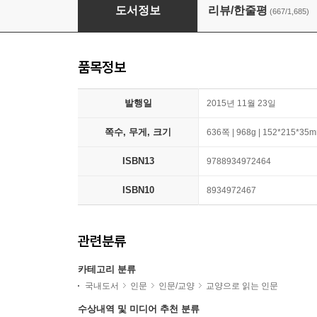
사피엔스
도서정보
리뷰/한줄평
(667/1,685)
품목정보
발행일
2015년 11월 23일
쪽수, 무게, 크기
636쪽 | 968g | 152*215*35
ISBN13
9788934972464
ISBN10
8934972467
관련분류
카테고리 분류
국내도서
인문
인문/교양
교양으로 읽는 인문
수상내역 및 미디어 추천 분류