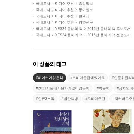
국내도서
미디어 추천
중앙일보
국내도서
미디어 추천
동아일보
국내도서
미디어 추천
한겨레
국내도서
미디어 추천
경향신문
국내도서
YES24 올해의 책
2016년 올해의 책 후보도서
국내도서
YES24 올해의 책
2016년 올해의 책 선정도서
이 상품의 태그
#페이커가읽은책
#크레마클럽에있어요
#인문위클리
#2021서울대지원자가많이읽은책
#벽돌책
#정치인이
#인류3부작
#빨간책방
#오바마추천
#저커버그추