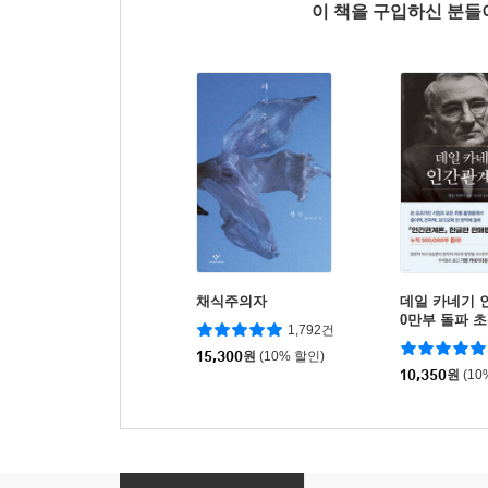
이 책을 구입하신 분
채식주의자
데일 카네기 
0만부 돌파 
1,792건
역본)
15,300
원
(10% 할인)
10,350
원
(10