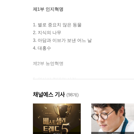
제1부 인지혁명
1. 별로 중요치 않은 동물
2. 지식의 나무
3. 아담과 이브가 보낸 어느 날
4. 대홍수
제2부 농업혁명
5. 역사상 최대의 사기
6. 피라미드 건설하기
채널예스 기사
7. 메모리 과부하
(98개)
8. 역사에 정의는 없다
제3부 인류의 통합
9. 역사의 화살