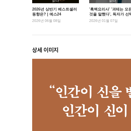
읽다
읽다
10. 돈의 향기
2026년 상반기 베스트셀러
'흑백요리사' '괴테는 모
동향은? | 예스24
것을 말했다', 독자가 선
11. 제국의 비전
한 2026 새해 첫 책은? |
2026년 06월 08일
2026년 01월 07일
12. 종교의 법칙
스24
13. 성공의 비결
제4부 과학혁명
상세 이미지
14. 무지의 발견
15. 과학과 제국의 결혼
16. 자본주의 교리
17. 산업의 바퀴
18. 끝없는 혁명
19. 그리고 그들은 행복하게 살았다
20. 호모 사피엔스의 종말
후기_ 신이 된 동물
옮긴이의 말