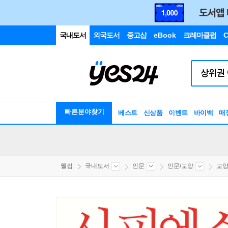
국내도서
외국도서
중고샵
eBook
크레마클럽
C
빠른분야찾기
베스트
신상품
이벤트
바이백
매
웰컴
국내도서
인문
인문/교양
교양