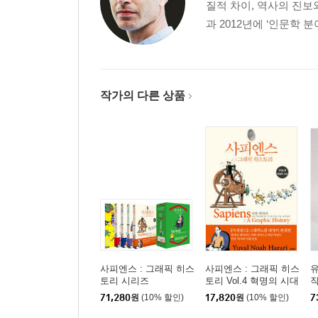
질적 차이, 역사의 진보와
과 2012년에 ‘인문학 
작가의 다른 상품
사피엔스 : 그래픽 히스
사피엔스 : 그래픽 히스
유
토리 시리즈
토리 Vol.4 혁명의 시대
작
판
71,280
원
(10% 할인)
17,820
원
(10% 할인)
7