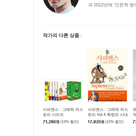
과 2012년에 ‘인문학 
작가의 다른 상품
사피엔스 : 그래픽 히스
사피엔스 : 그래픽 히스
유
토리 시리즈
토리 Vol.4 혁명의 시대
작
판
71,280
원
(10% 할인)
17,820
원
(10% 할인)
7