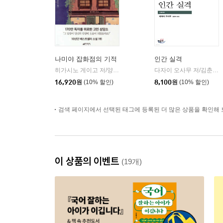
나미야 잡화점의 기적
인간 실격
히가시노 게이고 저/양윤옥 역
현대문학
다자이 오사무 저/김춘미 역
|
16,920
원
(10% 할인)
8,100
원
(10% 할인)
검색 페이지에서 선택된 태그에 등록된 더 많은 상품을 확인해 
이 상품의 이벤트
(19개)