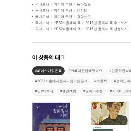
국내도서
미디어 추천
동아일보
국내도서
미디어 추천
한겨레
국내도서
미디어 추천
경향신문
국내도서
YES24 올해의 책
2016년 올해의 책 후보도서
국내도서
YES24 올해의 책
2016년 올해의 책 선정도서
이 상품의 태그
#페이커가읽은책
#크레마클럽에있어요
#인문위클리
#2021서울대지원자가많이읽은책
#벽돌책
#정치인이
#인류3부작
#빨간책방
#오바마추천
#저커버그추