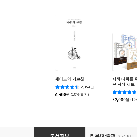
세이노의 가르침
지적 대화를 
은 지식 세트
2,854건
6,480
원
(10% 할인)
72,000
원
(1
사피엔스
도서정보
리뷰/한줄평
(667/1,685)