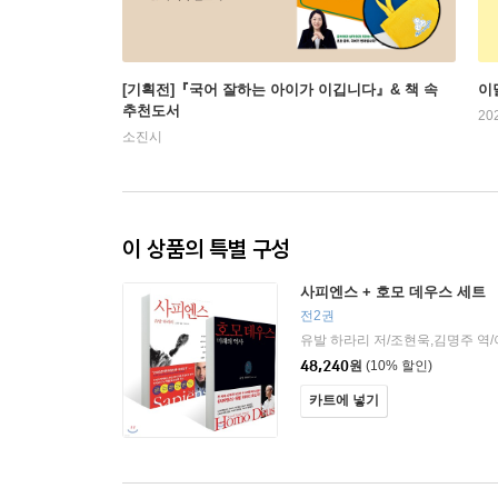
[기획전]『국어 잘하는 아이가 이깁니다』& 책 속
이
추천도서
20
소진시
이 상품의 특별 구성
사피엔스 + 호모 데우스 세트
전2권
유발 하라리 저/조현욱,김명주 역
48,240
원
(10% 할인)
카트에 넣기