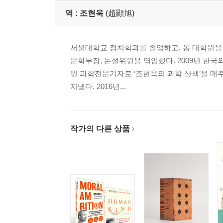
역 :
조현욱
(趙顯旭)
서울대학교 정치학과를 졸업하고, 동 대학원을 
문화부장, 논설위원을 역임했다. 2009년 한국
원 과학전문기자로 ‘조현욱의 과학 산책’을 
지냈다. 2016년...
작가의 다른 상품