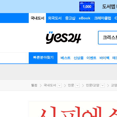
국내도서
외국도서
중고샵
eBook
크레마클럽
C
빠른분야찾기
베스트
신상품
이벤트
바이백
매
웰컴
국내도서
인문
인문/교양
교양