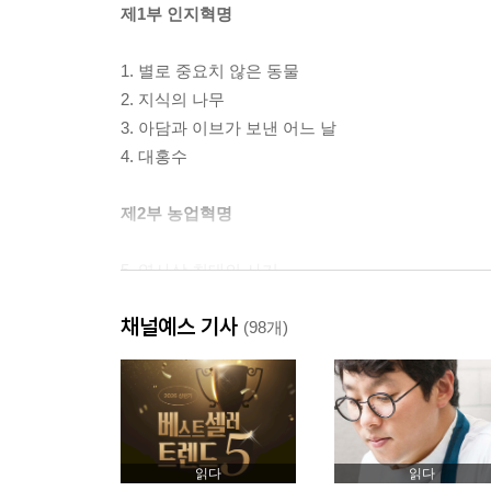
제1부 인지혁명
1. 별로 중요치 않은 동물
2. 지식의 나무
3. 아담과 이브가 보낸 어느 날
4. 대홍수
제2부 농업혁명
5. 역사상 최대의 사기
6. 피라미드 건설하기
채널예스 기사
7. 메모리 과부하
(98개)
8. 역사에 정의는 없다
제3부 인류의 통합
9. 역사의 화살
읽다
읽다