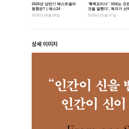
10. 돈의 향기
2026년 상반기 베스트셀러
'흑백요리사' '괴테는 모
동향은? | 예스24
것을 말했다', 독자가 선
11. 제국의 비전
한 2026 새해 첫 책은? |
2026년 06월 08일
2026년 01월 07일
12. 종교의 법칙
스24
13. 성공의 비결
제4부 과학혁명
상세 이미지
14. 무지의 발견
15. 과학과 제국의 결혼
16. 자본주의 교리
17. 산업의 바퀴
18. 끝없는 혁명
19. 그리고 그들은 행복하게 살았다
20. 호모 사피엔스의 종말
후기_ 신이 된 동물
옮긴이의 말