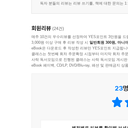
돼지고기장조림
독자 분들의 리뷰는 리뷰 쓰기를, 책에 대한 문의는 1:
아가용 애호박비빔국수
치즈누룽지 감자채전
옛날 떡볶이
회원리뷰
(24건)
아가용 간장떡볶이
매주 10건의 우수리뷰를 선정하여 YES포인트 3만원을 드
어묵탕
3,000원 이상 구매 후 리뷰 작성 시
일반회원 300원, 마니아
레몬우동
eBook은 다운로드 후 작성한 리뷰만 YES포인트 지급됩니
101마리 새우튀김
클래스는 첫번째 회차 주문확정 시점부터 마지막 회차 주문
사락 독서모임으로 진행된 클래스는 사락 독서모임 게시판
어린이용 춘권피만두
eBook 페이백, CD/LP, DVD/Blu-ray, 패션 및 판매금
23
명
별점별로 리뷰를 확인해 보세