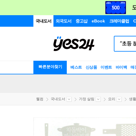
국내도서
외국도서
중고샵
eBook
크레마클럽
C
빠른분야찾기
베스트
신상품
이벤트
바이백
매
웰컴
국내도서
가정 살림
요리
생