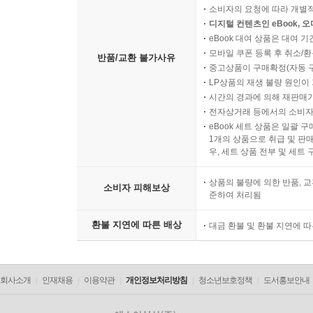
소비자의 요청에 따라 개별
디지털 컨텐츠인 eBook, 
eBook 대여 상품은 대여 기
모바일 쿠폰 등록 후 취소/환
반품/교환 불가사유
중고상품이 구매확정(자동 
LP상품의 재생 불량 원인이 기
시간의 경과에 의해 재판매가
전자상거래 등에서의 소비자
eBook 세트 상품은 일괄 
1개의 상품으로 취급 및 판매
우, 세트 상품 전부 및 세트
상품의 불량에 의한 반품, 교
소비자 피해보상
준하여 처리됨
환불 지연에 따른 배상
대금 환불 및 환불 지연에 
회사소개
인재채용
이용약관
개인정보처리방침
청소년보호정책
도서홍보안내