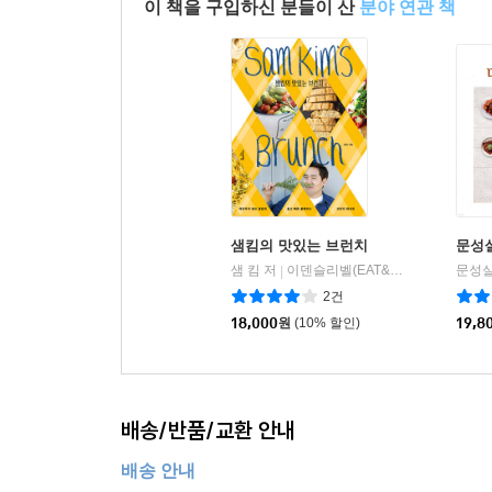
이 책을 구입하신 분들이 산
분야 연관 책
샘킴의 맛있는 브런치
문성실
샘 킴 저
이덴슬리벨(EAT&SLEEPWELL)
문성실
|
2건
18,000
원
(10% 할인)
19,8
배송/반품/교환 안내
배송 안내