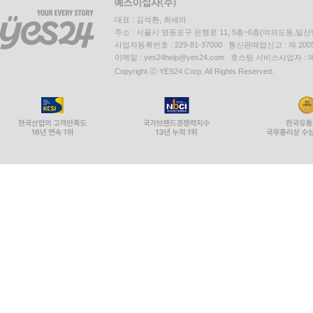
대표 : 김석환, 최세라
주소 : 서울시 영등포구 은행로 11, 5층~6층(여의도동,일신
사업자등록번호 : 229-81-37000 통신판매업신고 : 제 200
이메일 : yes24help@yes24.com 호스팅 서비스사업자 :
Copyright ⓒ YES24 Corp. All Rights Reserved.