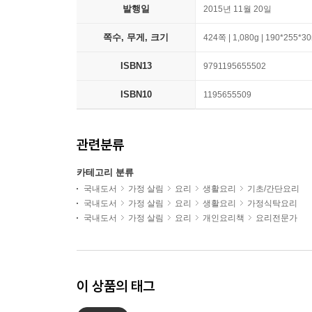
발행일
2015년 11월 20일
쪽수, 무게, 크기
424쪽 | 1,080g | 190*255*
ISBN13
9791195655502
ISBN10
1195655509
관련분류
카테고리 분류
국내도서
가정 살림
요리
생활요리
기초/간단요리
국내도서
가정 살림
요리
생활요리
가정식탁요리
국내도서
가정 살림
요리
개인요리책
요리전문가
이 상품의 태그