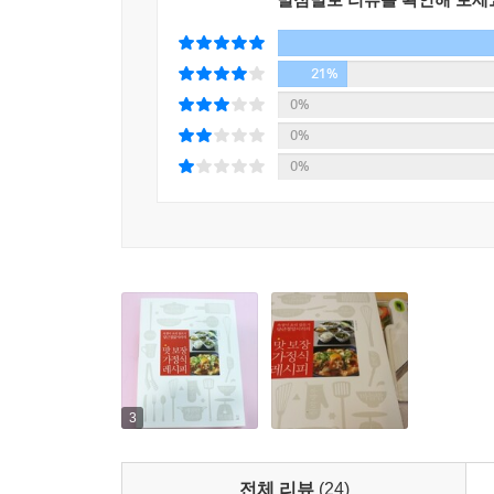
21%
0%
0%
0%
3
전체 리뷰
(24)