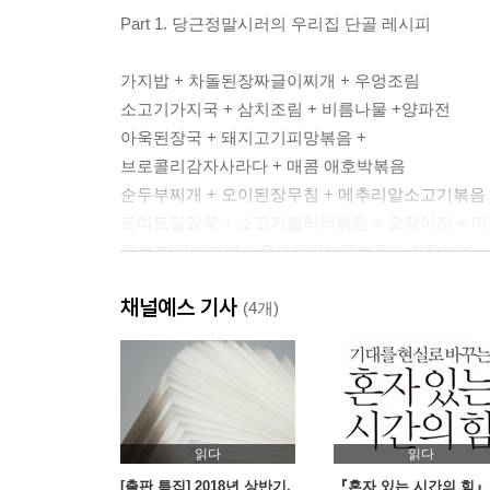
Part 1. 당근정말시러의 우리집 단골 레시피
가지밥 + 차돌된장짜글이찌개 + 우엉조림
소고기가지국 + 삼치조림 + 비름나물 +양파전
아욱된장국 + 돼지고기피망볶음 +
브로콜리감자사라다 + 매콤 애호박볶음
순두부찌개 + 오이된장무침 + 메추리알소고기볶음
토마토달걀국 + 소고기셀러리볶음 + 오징어젓 + 
얼큰 짜글이찌개 + 홍새우마늘쫑볶음 + 김장아찌
경상도식 콩나물뭇국 + 옛날제육볶음 + 뚝배기달
채널예스 기사
시락국 + 닭고기양상추쌈 + 대패삼겹부추말이 + 
(4개)
소고기국 + 양파돼지고기말이 + 고추장물 + 일식 
고추장찌개 + 닭날개조림 + 미역초무침
오징어맑은국 + 닭고기어묵조림 + 닭고기샐러드
비빔국수 + 춘권피삼겹만두
읽다
읽다
Part 2. 당근정말시러의 우리집 맛보장 레시피
[출판 특집] 2018년 상반기,
『혼자 있는 시간의 힘』