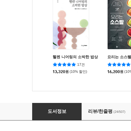
헬렌 니어링의 소박한 밥상
요리는 소스
17건
13,320
원
(10% 할인)
16,200
원
(10
맛 보장 가정식 레시피
도서정보
리뷰/한줄평
(24/507)