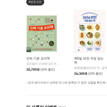
#반찬고민
진짜 기본 요리책
365일 반찬 걱정 없는
책
요리잡지 수퍼레시피 저
레시피팩토리(단행)
|
송혜영(욜로리아) 저
길
|
20,700
원
(10% 할인)
24,300
원
(10% 할인)
검색 페이지에서 선택된 태그에 등록된 더 많은 상품을 확인해 