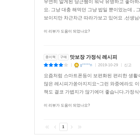
우연히 알게된 당근쌤이 워낙 유명하고 좋아하
요. 그냥 대충 해먹던 그냥 밥일 뿐이었는데 ,
보이지만 차근차근 따라가보고 있어요 .선생님이
이 리뷰가 도움이 되었나요?
맛보장 가정식 레시피
종이책
구매
g*****n
2019-10-29
신고
|
|
|
요즘처럼 스마트폰등이 보편화된 편리한 생활
많은 레시피가쏟아지지요~그런 와중에라도 이렇
책도 결코 가볍지가 않기에더 좋습니다.가정식
이 리뷰가 도움이 되었나요?
1