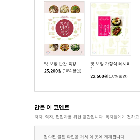
Part 3. 당근정말시러의 우리집 강력추천 레시피
전기밥솥 수육
보쌈 무김치
닭고기치즈감자전
돼지고기감자채볶음
LA갈비찜
서울 4대문파 탕수육
칠리새우
맛 보장 반찬 특강
맛 보장 가정식 레시피
돼지목살 수비드
2
25,200
원
(10% 할인)
소고기감자고로케
22,500
원
(10% 할인)
이북식 닭고기초무침
밀피유 돈가스
닭고기가지조림
만든 이 코멘트
난자완스
닭안심가스
저자, 역자, 편집자를 위한 공간입니다. 독자들에게 전하고
도로도로 앙소스
오므라이스차돌박이볶음우동
접수된 글은 확인을 거쳐 이 곳에 게재됩니다.