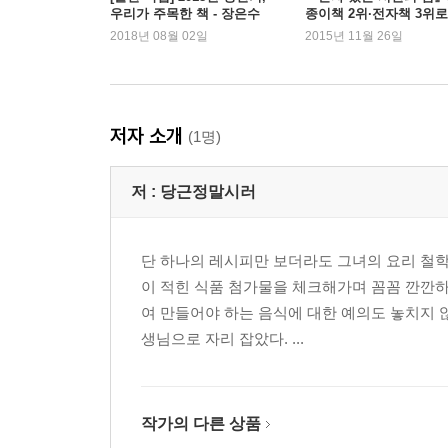
우리가 주목한 책 - 장은수
종이책 2위·전자책 3위로
출판평론가
시 인기
2018년 08월 02일
2015년 11월 26일
감자달걀국 + 온센타마고 쇼가야끼 + 깻잎찜 + 가
옥돔뭇국 + 돼지안심찹쌀구이 + 콩나물파절이
낙지연포탕 + 낙지볶음 + 오이부추겉절이
공부탕 + 굴전+호박전 + 굴무침 + 새송이버섯볶음
저자 소개
(1명)
호박잎된장국 + 갈치조림 + 표고버섯닭가슴살조림
마늘밥 + 청국장 + 닭고기감자조림 + 꽈리고추마늘
저 :
당근정말시러
소고기뭇국 + 우럭조림 + 깻잎순조림 + 유자청멸치
뚝배기 파불고기 + 해파리냉채 + 간장우렁이
전복미여국 + 차돌박이잡채 + 로스편채
단 하나의 레시피만 보더라도 그녀의 요리 철학
쑥갓밥 + 일본식 닭고기전골 + 셀러리초무침 + 
이 적힌 식품 첨가물을 체크해가며 꼼꼼 깐깐하
대파마늘볶음밥 + 중식 유린기
여 만들어야 하는 음식에 대한 예의도 놓치지 
생님으로 자리 잡았다. ...
Special Page. 어떤 음식에도 어울리는 곁들이 요리
콘샐러드
감자채샐러드
작가의 다른 상품