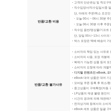
고객의 단순변심 및 착오구
직수입양서/직수입일서중 일
단, 아래의 주문/취소 조건인
오늘 00시 ~ 06시 30분 
반품/교환 비용
오늘 06시 30분 이후 주문
직수입 음반/영상물/기프트 
단, 당일 00시~13시 사이
박스 포장은 택배 배송이 가
소비자의 책임 있는 사유로 
소비자의 사용, 포장 개봉에 
복제가 가능한 상품 등의 포장을 
소비자의 요청에 따라 개별
디지털 컨텐츠인 eBook, 
eBook 대여 상품은 대여 기
모바일 쿠폰 등록 후 취소/환
반품/교환 불가사유
중고상품이 구매확정(자동 
LP상품의 재생 불량 원인이 기
시간의 경과에 의해 재판매가
전자상거래 등에서의 소비자
eBook 세트 상품은 일괄 