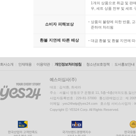
1개의 상품으로 취급 및 판매
우, 세트 상품 전부 및 세트
상품의 불량에 의한 반품, 교
소비자 피해보상
준하여 처리됨
환불 지연에 따른 배상
대금 환불 및 환불 지연에 
회사소개
인재채용
이용약관
개인정보처리방침
청소년보호정책
도서홍보안내
대표 : 김석환, 최세라
주소 : 서울시 영등포구 은행로 11, 5층~6층(여의도동,일신
사업자등록번호 : 229-81-37000 통신판매업신고 : 제 200
이메일 : yes24help@yes24.com 호스팅 서비스사업자 :
Copyright ⓒ YES24 Corp. All Rights Reserved.