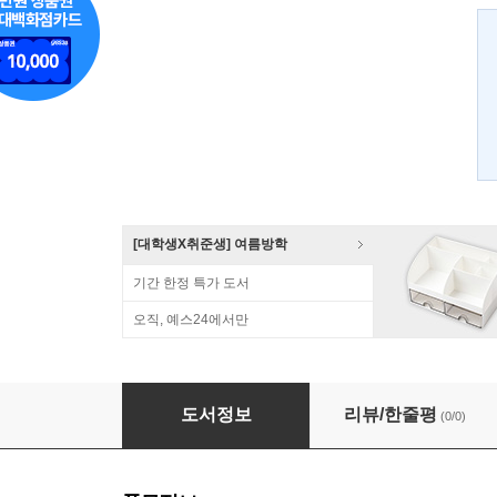
[대학생X취준생] 여름방학
기간 한정 특가 도서
오직, 예스24에서만
수사학의 철학
도서정보
리뷰/한줄평
(0/0)