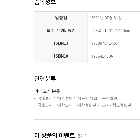
품목정보
발행일
2001년 07월 31일
쪽수, 무게, 크기
128쪽 | 153*224*20mm
ISBN13
9788976414304
ISBN10
8976414306
관련분류
카테고리 분류
국내도서
대학교재
어문학 계열
문학일반
국내도서
대학교재
대학출판부
고려대학교출판부
이 상품의 이벤트
(6개)