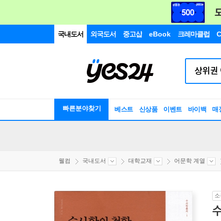
국내도서
외국도서
중고샵
eBook
크레마클럽
C
빠른분야찾기
베스트
신상품
이벤트
바이백
매
웰컴
국내도서
대학교재
어문학 계열
소