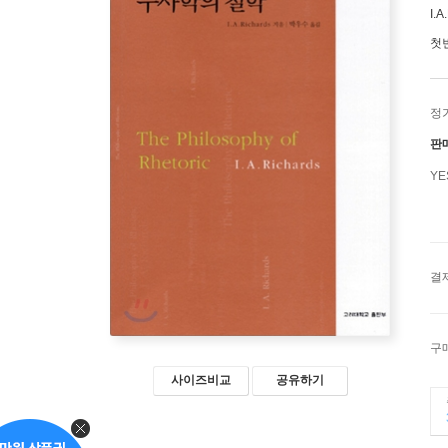
I.A
첫
정
판
Y
결
구
사이즈비교
공유하기