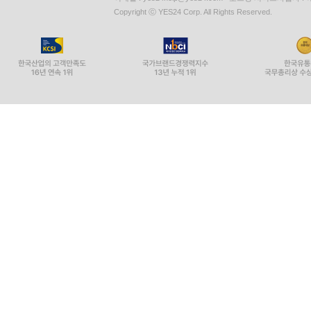
재귀
Copyright ⓒ YES24 Corp. All Rights Reserved.
자바스크립트에서 호출 스택 크기의 한계
피보나치 수열
동적 프로그래밍
최소 동전 교환 문제
욕심쟁이 알고리즘
최소 동전 바꾸기 문제
O 표기법
O 표기법 이해
O(1)
O(n)
O(n2)
알고리즘 복잡도 비교
재미있는 알고리즘의 세계로!
정리
부록 O 표기법 정리