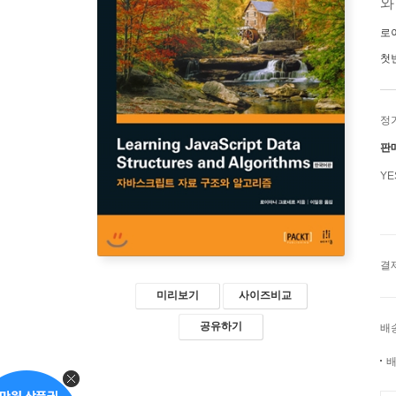
와
로
첫
정
판
Y
결
미리보기
사이즈비교
공유하기
배
배