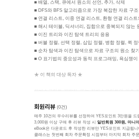
■ 배열, 스택, 큐에서 원소의 선언, 추가, 삭제
환형 큐(뜨거운 감자)
■ DFS와 BFS 알고리즘으로 가장 복잡한 자료 구
정리
■ 연결 리스트, 이중 연결 리스트, 환형 연결 리스
■ 해시 테이블, 딕셔너리, 집합으로 중복되지 않는 
5 연결 리스트
■ 이진 트리와 이진 탐색 트리의 응용
연결 리스트 만들기
■ 버블 정렬, 선택 정렬, 삽입 정렬, 병합 정렬, 
리스트 끝에 원소 추가하기
■ 순차 탐색과 이진 탐색으로 자료 구조의 원소 찾
원소 삭제
■ O 표기법의 중요성과 동적 프로그래밍, 욕심쟁이
임의의 위치에 원소 삽입하기
그 밖의 메소드 구현
★ 이 책의 대상 독자 ★
toString 메소드
indexOf 메소드
자바스크립트 개발자, 또는 자바스크립트의 기초 
isEmpty, size, getHead 메소드
수 있을 것이다. 알고리즘 공부를 재미있게 시작하
이중 연결 리스트
회원리뷰
(0건)
임의의 위치에 원소 삽입
★ 이 책의 구성 ★
매주 10건의 우수리뷰를 선정하여 YES포인트 3만원을 드
원소 삭제
3,000원 이상 구매 후 리뷰 작성 시
일반회원 300원, 마니아
환형 연결 리스트
eBook은 다운로드 후 작성한 리뷰만 YES포인트 지급됩니
1장, ‘자바스크립트 개요’에서는 자료 구조와 알
클래스는 첫번째 회차 주문확정 시점부터 마지막 회차 주문
정리