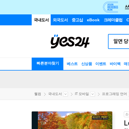
국내도서
외국도서
중고샵
eBook
크레마클럽
C
빠른분야찾기
베스트
신상품
이벤트
바이백
매
웰컴
국내도서
IT 모바일
프로그래밍 언어
소
L