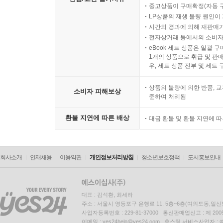
중고상품이 구매확정(자동 
LP상품의 재생 불량 원인이 기
10 정렬과 검색 알고리즘
시간의 경과에 의해 재판매가
정렬 알고리즘
전자상거래 등에서의 소비자
버블 정렬
eBook 세트 상품은 일괄 
1개의 상품으로 취급 및 판매
개선된 버블 정렬
우, 세트 상품 전부 및 세트
선택 정렬
삽입 정렬
상품의 불량에 의한 반품, 교
소비자 피해보상
준하여 처리됨
병합 정렬
퀵 정렬
환불 지연에 따른 배상
대금 환불 및 환불 지연에 
파티션 과정
퀵 정렬 실행
검색 알고리즘
회사소개
인재채용
이용약관
개인정보처리방침
청소년보호정책
도서홍보안내
순차 검색
이진 검색
정리
대표 : 김석환, 최세라
주소 : 서울시 영등포구 은행로 11, 5층~6층(여의도동,일신
사업자등록번호 : 229-81-37000 통신판매업신고 : 제 200
11 그 밖의 알고리즘
이메일 : yes24help@yes24.com 호스팅 서비스사업자 :