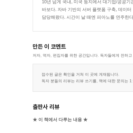
10년 넘게 국내, 미국 등지에서 대기업/공공기
문자열 정렬
바보다. 자바 기반의 서버 플랫폼 구축, 데이
검색
담당해왔다. 시간이 날 때엔 피아노를 연주한다. (개인 홈
배열을 문자열로 변환
정리
만든 이 코멘트
3 스택
스택 만들기
저자, 역자, 편집자를 위한 공간입니다. 독자들에게 전하고
완성된 Stack 클래스
Stack 클래스 사용
접수된 글은 확인을 거쳐 이 곳에 게재됩니다.
10진수에서 2진수로 변환
독자 분들의 리뷰는 리뷰 쓰기를, 책에 대한 문의는 1:
정리
4 큐
출판사 리뷰
큐 만들기
완성된 Queue 클래스
★ 이 책에서 다루는 내용 ★
Queue 클래스 사용
우선순위 큐