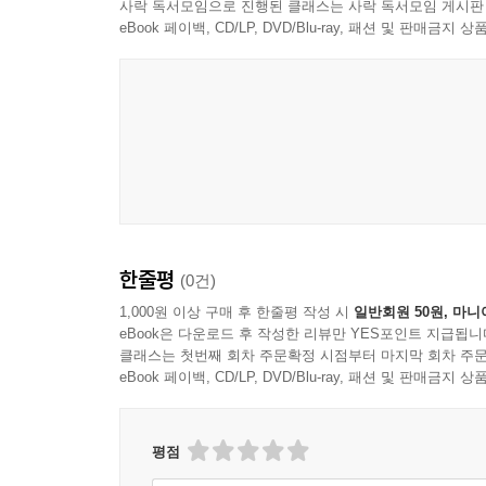
설정을 설명한다.
사락 독서모임으로 진행된 클래스는 사락 독서모임 게시판
eBook 페이백, CD/LP, DVD/Blu-ray, 패션 및 판매금
6 집합
2장, ‘배열’에서는 자료 구조의 가장 기본이면서 많
집합 만들기
예시로 설명하고, 자바스크립트 내장 메소드에 대해
has(원소) 메소드
add 메소드
3장, ‘스택’에서는 스택 자료 구조를 설명하고,
remove와 clear 메소드
문제들을 어떻게 해결하는지 알아본다.
size 메소드
values 메소드
4장, ‘큐’에서는 큐 자료 구조를 설명하고, 큐
Set 클래스 사용
어떻게 해결하는지 알아보고, 스택과 큐의 차이점을
집합 연산
한줄평
(0건)
합집합
5장, ‘연결 리스트’에서는 객체와 포인터 개념을 
1,000원 이상 구매 후 한줄평 작성 시
일반회원 50원, 마니
교집합
eBook은 다운로드 후 작성한 리뷰만 YES포인트 지급됩니
이중 연결 리스트, 환형 연결 리스트 등의 변형된 
차집합
클래스는 첫번째 회차 주문확정 시점부터 마지막 회차 주문
eBook 페이백, CD/LP, DVD/Blu-ray, 패션 및 판매금
부분집합
6장, ‘집합’에서는 집합 자료 구조를 소개하고, 
정리
어떻게 구현할지, 어떻게 활용할지 배운다.
평점
7 딕셔너리와 해시
7장, ‘딕셔너리와 해시’에서는 딕셔너리, 해시 자