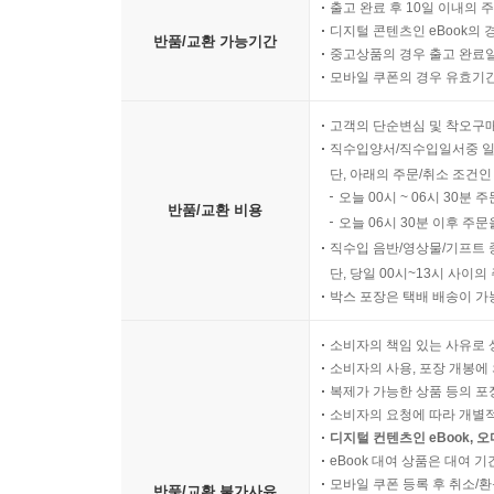
처음 이 책의 번역을 제의 받고 검토해봤을 때는 
출고 완료 후 10일 이내의 
디지털 콘텐츠인 eBook의 
코드 관련 서적에서 많이 쓰는 C 언어가 아닌, 
반품/교환 가능기간
9 그래프
중고상품의 경우 출고 완료일
체력을 다지는 데 어떤 언어로 구사할지는 그리 중요
모바일 쿠폰의 경우 유효기간(
그래프 용어
초심자들이 쉽게 시작할 수 있게 배려한 점은 참 마
방향/무방향 그래프
고객의 단순변심 및 착오구
그래프 나타내기
직수입양서/직수입일서중 일
제가 현장에서 프로젝트를 수행하면서 늘 느끼는 
인접 행렬
단, 아래의 주문/취소 조건인
봉착했을 때 결정적인 한 방을 한다는 사실입니다
인접 리스트
오늘 00시 ~ 06시 30분 
코드가 나중에 시스템 오픈 이후에 서버 성능 등에
반품/교환 비용
근접 행렬
오늘 06시 30분 이후 주문
적지 않을 것입니다.
직수입 음반/영상물/기프트 
Graph 클래스 만들기
단, 당일 00시~13시 사이
그래프 순회
그런데 최근 수년간 새로 IT 분야에 진출한 엔트리
박스 포장은 택배 배송이 가
너비 우선 탐색(BFS)
연결 리스트나 정렬 알고리즘 개념에서는 개념이 박
BFS로 최단 경로 찾기
소비자의 책임 있는 사유로 
최단 경로 알고리즘 관련 보충 내용
소비자의 사용, 포장 개봉에 
사정이 이러한데도 아직도 많은 국내 기업이 IT 
복제가 가능한 상품 등의 포장을 
깊이 우선 탐색(DFS)
않고 있어 매우 안타깝게 생각합니다. 어쨌든 구글과
소비자의 요청에 따라 개별
DFS 알고리즘 탐구
기술 면접 시 빠지지 않는 단골 메뉴인 자료 구
디지털 컨텐츠인 eBook, 
DFS를 이용한 위상 정렬
eBook 대여 상품은 대여 기
프로그래밍 구사 능력을 점검해보시고 끊임없이 절
정리
모바일 쿠폰 등록 후 취소/환
반품/교환 불가사유