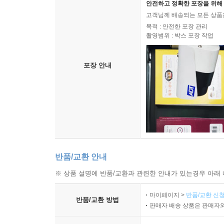
8 트리
안전하고 정확한 포장을 위해 
★ 지은이의 말 ★
트리 용어
고객님께 배송되는 모든 상품을
이진 트리와 이진 탐색 트리
목적 : 안전한 포장 관리
자바스크립트는 오늘날 세상에서 가장 인기 있는 
촬영범위 : 박스 포장 작업
BinarySearchTree 클래스 만들기
수 있어서 자바스크립트를 ‘인터넷 언어’라고도 
트리에 키 삽입하기
언어뿐만 아니라, 서버(노드JS(Node.js))와 데이
트리 순회
포장 안내
중위 순회
자료 구조는 IT 전문가라면 누구에게나 아주 중요
전위 순회
문제를 해결한다는 말이나 다름없기 때문이다. 실
후위 순회
선택하면 여러분이 작성한 프로그램의 성능에 부정
트리 노드 검색
한다.
최솟값/최댓값 찾기
특정 값 찾기
알고리즘은 컴퓨터 과학의 예술이다. 같은 문제에 맞
노드 삭제
반품/교환 안내
잘 알려진 검증된 알고리즘을 제대로 이해하고 활용
리프 노드인 경우
※ 상품 설명에 반품/교환과 관련한 안내가 있는경우 아래 
모쪼록 행복한 코딩 하시길 바란다!
좌/우측 어느 한쪽에만 자식 노드가 있는 경우
두 자식을 모두 가진 노드일 경우
마이페이지 >
반품/교환 신청
반품/교환 방법
★ 옮긴이의 말 ★
판매자 배송 상품은 판매자와
이진 트리 보충 내용
정리