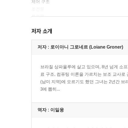
제어 구조
조건문
루프문
함수
저자 소개
객체지향 프로그래밍
디버깅 툴
정리
저자 : 로이아니 그로네르 (Loiane Groner)
2 배열
브라질 상파울루에 살고 있으며, 8년 넘게 소프트
왜 배열을 사용하는가?
료 구조, 컴퓨팅 이론을 가르치는 보조 교사로
배열의 생성과 초기화
(남미 지역)에 오르기도 했던 그녀는 2년간 브라
원소 추가와 삭제
3에 뽑히...
2차원과 다차원 배열
자바스크립트 배열 메소드 정리
여러 배열 합치기
역자 : 이일웅
반복자 함수
검색과 정렬
사용자 정의 정렬