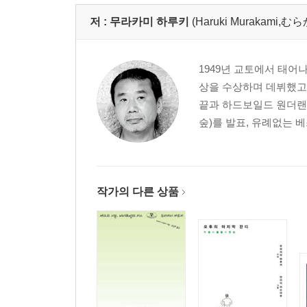
아, 안 돼!
저 :
무라카미 하루키
(Haruki Murakami
사람들은 왜 지라시 스시를 좋아할까
와일드한 광경
넓은 들판 아래에서
1949년 교토에서 태어
작은 과자빵 이야기
상을 수상하며 데뷔했고,
포켓 트랜지스터
끝과 하드보일드 원더랜
하늘 위의 블러디 메리
숲)를 발표, 유례없는 
새하얀 거짓말
이상한 동물원
이걸로 됐어
원주율 아저씨
작가의 다른 상품
센트럴 파크의 매
사랑을 하는 사람처럼
식당차가 있으면 좋을 텐데
장수하는 것도 말이지...
골동품 가게 기담
싸움을 하지 않는다