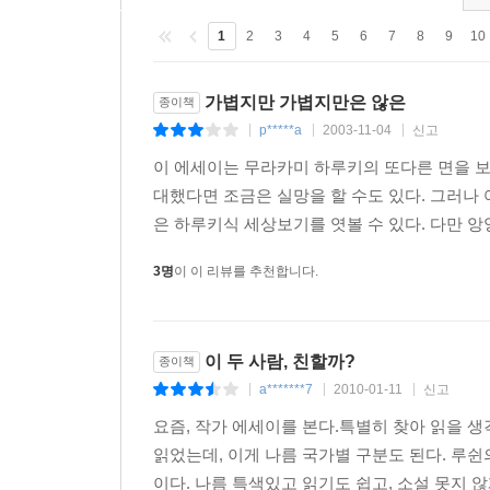
비행기는 크게 공중을 선회하다가 활주로를 향했다.
속 살아 있는 자로서 레스토랑에서 생선을 먹고 와인
1
2
3
4
5
6
7
8
9
10
명한 실감을 동반한 채 남아있어 죽음에 대해서 생각
때 나의 일부는 죽어 버렸다고조차 생각한다. 맑은 
가볍지만 가볍지만은 않은
종이책
p*****a
2003-11-04
신고
|
|
|
--- p.26-27
이 에세이는 무라카미 하루키의 또다른 면을 보
내가 그렇게 말하면, 아내는 '당신은 정말 뻔뻔스럽
대했다면 조금은 실망을 할 수도 있다. 그러나
나는 뻔뻔스러운 것이 아니다. 지금까지 나는 특별히
은 하루키식 세상보기를 엿볼 수 있다. 다만 앙앙
어.'하고 솔직하게 말하는 것뿐이지, 절대 '이 상태
3명
이 이 리뷰를 추천합니다.
--- p. 119
나의 어디까지나 개인적인 의견을 말하자면, 롤 캐
이 두 사람, 친할까?
종이책
은 버섯 우동을 만들 때에 좋고, 돈까스는 마빈 게
a*******7
2010-01-11
신고
|
|
|
습니까? 생각하지 않습니다. 아, 그렇습니까...
요즘, 작가 에세이를 본다.특별히 찾아 읽을 
--- p.47-48
읽었는데, 이게 나름 국가별 구분도 된다. 루
이다. 나름 특색있고 읽기도 쉽고, 소설 못지 않