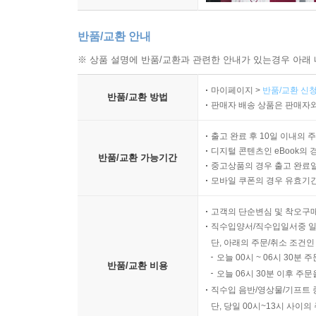
반품/교환 안내
※ 상품 설명에 반품/교환과 관련한 안내가 있는경우 아래 
마이페이지 >
반품/교환 신청
반품/교환 방법
판매자 배송 상품은 판매자와
출고 완료 후 10일 이내의 
디지털 콘텐츠인 eBook의 
반품/교환 가능기간
중고상품의 경우 출고 완료일
모바일 쿠폰의 경우 유효기간(
고객의 단순변심 및 착오구
직수입양서/직수입일서중 일
단, 아래의 주문/취소 조건인
오늘 00시 ~ 06시 30분 
반품/교환 비용
오늘 06시 30분 이후 주문
직수입 음반/영상물/기프트 
단, 당일 00시~13시 사이