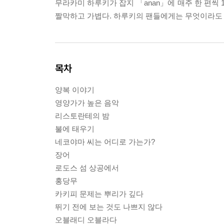
무라카미 하루키가 잡지 「anan」에 매주 한 편씩 
짤막하고 가볍다. 하루키의 팬들에게는 무엇이라도
목차
양복 이야기
영양가가 높은 음악
리스토란테의 밤
불에 태우기
네코야마 씨는 어디로 가는가?
장어
로도스 섬 상공에서
홍당무
카키피 문제는 뿌리가 깊다
뛰기 전에 보는 것도 나쁘지 않다
오블래디 오블라다