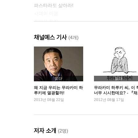
파스타라도 삶아라!
사과의 마음
킨피라 뮤직
고양이의 자살
채널예스 기사
스키야키가 좋아
(4개)
김밥과 야구장
30년 전에 일어난 일
세상은 중고 레코드 가게
코트 속의 강아지
버지니아 울프는 무서웠다
읽다
읽다
저녁 무렵에 면도하기
왜 지금 우리는 무라카미 하
무라카미 하루키 씨, 이 
루키에 열광할까!
너무 시시한데요? - 『
도넛
의 기분, 바다표범의 키
2013년 08월 22일
2012년 08월 17일
판화
상당히 문제가 있다
성가신 비행기
크로켓과의 밀월
저자 소개
(2명)
가르치는 데 서툴다