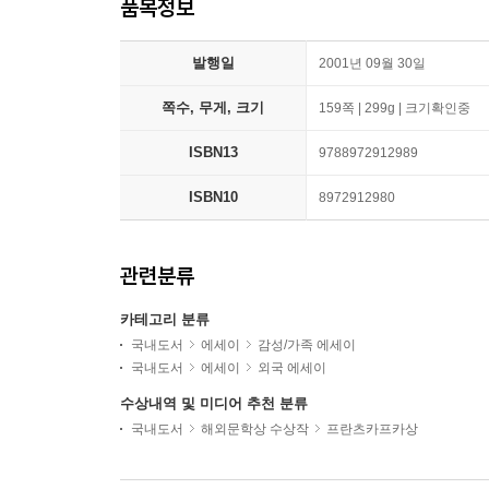
품목정보
발행일
2001년 09월 30일
쪽수, 무게, 크기
159쪽 | 299g | 크기확인중
ISBN13
9788972912989
ISBN10
8972912980
관련분류
카테고리 분류
국내도서
에세이
감성/가족 에세이
국내도서
에세이
외국 에세이
수상내역 및 미디어 추천 분류
국내도서
해외문학상 수상작
프란츠카프카상