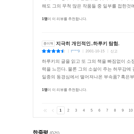
해도 그의 무척 많은 작품들 중 일부를 접한것에
1명
이 이 리뷰를 추천합니다.
지극히 개인적인..하루키 탐험.
종이책
t****9
2001-10-15
신고
|
|
|
하루키의 글을 읽고 또 그의 책을 빠짐없이 소
력을 느낀다. 물론 그의 소설이 주는 허무감
일종의 동경심에서 떨어져나온 부속품? 혹은부
1명
이 이 리뷰를 추천합니다.
1
2
3
4
5
6
7
8
9
10
한줄평
(0건)