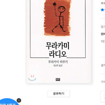
무
정
판
Y
결
구
공유하기