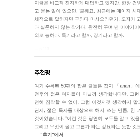
지금은 비교적 진지하게 대답하고 있지만, 한창 건방
고 묻는 일이 있으면, '글쎄요, 최근에는 메이지 
체적으로 말하자면 구와다 마사오라던가, 오자카 고
다 실존하지 않는 작가다. 완전히 꾸며 낸 이야기이
외로 능하다. 특기라고 할까, 장기라고 할까.
--- p.113
이상한 일이지만 이탈리아 파스타는 진정 맛이 있다.
리아와 이웃한 나라들에서 먹는 파스타가 하나같이 
추천평
는 것이다. 국경이란 이상한 것이다. 그래서 이탈리
여기 수록된 50편의 짧은 글들은 잡지 「anan」에
건대, 그런 '새삼 절감하는' 하나하나가 우리 인생의
전후의 젊은 여자들이 아닐까 생각합니다만, 그런
--- p.41
전혀 짐작할 수 없어, 그럼 이것저것 생각하지 
단지, 젊은 독자를 대상으로 해서 쓰는 만큼, 한
음악이란 좋은 것이다. 음악에는 항상 이치와 윤리를
것이었습니다. "이런 것은 당연히 모두들 알고 있을
세상에 음악이라는 것이 없었더라면, 우리의 인생은
그리고 무엇이 옳고 그른가 하는 강요하는 듯한 것도
것이다.
--- "후기"에서