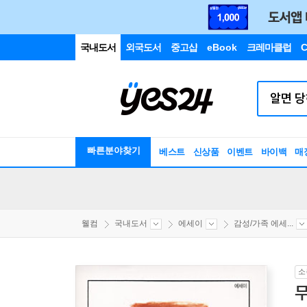
국내도서
외국도서
중고샵
eBook
크레마클럽
C
빠른분야찾기
베스트
신상품
이벤트
바이백
매
웰컴
국내도서
에세이
감성/가족 에세...
소