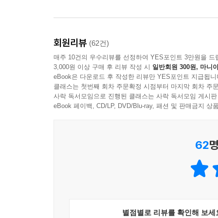
--- p.108
우리가 테이블에 앉았을 때, 조금 떨어진 자리에 젊은
회원리뷰
는 이십대 후반, 여자는 이십대 중반쯤, 둘 다 인
(62건)
고, 음식을 주문하고, 그것이 나오기를 기다리다가
매주 10건의 우수리뷰를 선정하여 YES포인트 3만원을 드
이가 되기 직전이구나'하는 것을 알았다. 내용적으
3,000원 이상 구매 후 리뷰 작성 시
일반회원 300원, 마니아
eBook은 다운로드 후 작성한 리뷰만 YES포인트 지급됩니
잡을 수 있었다. 나도 일단은 명색이 소설가이니, 그
클래스는 첫번째 회차 주문확정 시점부터 마지막 회차 주문
넘어가 줄까'하고 생각하고 있다.
사락 독서모임으로 진행된 클래스는 사락 독서모임 게시판
eBook 페이백, CD/LP, DVD/Blu-ray, 패션 및 판매금
--- pp. 13-14
'어째서 그런 짓을 한 거예요.' 나중에 아내가 야단쳤
62
명
'그렇지만 말이야, 그건 염력이야.' 하고 나는 변명했
'그 할머니가 찌릿찌릿 전파를 보내 내 손이 미끄러
물론 아내는 그따위 말은 상대도 해 주지 않았다. 지
별점별로 리뷰를 확인해 보세