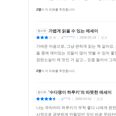
그러나 이렇게 훌륭한 식품인 카키피에도 문제가 전
다'는 것이다. 예를 들면 아내는 땅콩을 좋아해서 나
2명
이 이 리뷰를 추천합니다.
거리면, '당신은 어차피 콩 종류는 별로 좋아하지 않
확실히 나는 땅콩보다는 감씨 쪽을 더 좋아한다. 그
가볍게 읽을 수 있는 에세이
종이책
그러나 카키피를 먹을 때, 나는 자신의 내재된 욕
a********r
2009-05-19
신고
|
|
|
반강제적으로 '카키피 배분 시스템'을 확립하여 그
가벼운 마음으로, 그냥 편하게 읽는 책 같아요. 
것과 매운 것이 있어서 양자는 서로 협력하며 살아
들 중에 재미있는 것들이 많이 엿볼 수 있어 좋
주길 바라는 것도 솔직히 말해서 몹시 귀찮다. 그래서 
장편소설이 제 맛인 거 같고... 요즘 들어서 그
일처제란 어려운 제도이다. 오늘도 카키피를 먹으면
2명
이 이 리뷰를 추천합니다.
--- p.32-33
'수다쟁이 하루키'의 따뜻한 에세이
종이책
g****3
2009-03-02
신고
|
|
|
나는 무라카미 하루키가 무척 좋다 나에게 완전
사적으로 공부하게 만들었던 것이 바로 무라카