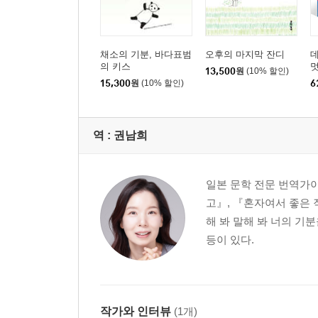
버드나무여, 나를 위해서 울어 주렴
체중계
골프가 그렇게 재미있을까
채소의 기분, 바다표범
오후의 마지막 잔디
길만 있으면
의 키스
멋
13,500
원
(10% 할인)
안녕을 말하는 것은
멋
15,300
원
(10% 할인)
6
후기
역 :
권남희
일본 문학 전문 번역가
고』, 『혼자여서 좋은 
해 봐 말해 봐 너의 기
등이 있다.
작가와 인터뷰
(1개)