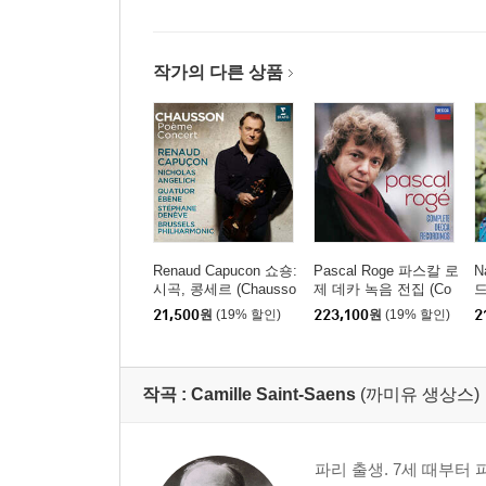
작가의 다른 상품
Renaud Capucon 쇼숑:
Pascal Roge 파스칼 로
N
시곡, 콩세르 (Chausso
제 데카 녹음 전집 (Co
드
n: Poeme Concert)
mplete Decca Recordin
노
21,500
원
(19% 할인)
223,100
원
(19% 할인)
2
gs) [43CD 박스세트]
a
작곡 :
Camille Saint-Saens
(까미유 생상스)
파리 출생. 7세 때부터