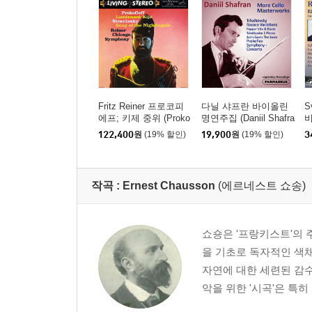
Fritz Reiner 프로코피
다닐 샤프란 바이올린
S
에프; 키제 중위 (Proko
명연주집 (Daniil Shafra
fiev: Lieutenant Kije /
n More Cello Masterwo
122,400
원
(19% 할인)
19,900
원
(19% 할인)
3
Stravinsky: Song Of T
rk)
(
he Nightingale) [2LP]
t
작곡 :
Ernest Chausson
(에르네스트 쇼송)
쇼숑은 '프랑키스트'의 
을 기초로 독자적인 색
자연에 대한 세련된 감수
악을 위한 '시곡'은 특히