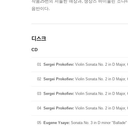
작품25번의 서늘한 애상과, 생상스 바이올린 소
음반이다.
디스크
CD
01
Sergei Prokofiev:
Violin Sonata No. 2 in D Major,
02
Sergei Prokofiev:
Violin Sonata No. 2 in D Major, 
03
Sergei Prokofiev:
Violin Sonata No. 2 in D Major, 
04
Sergei Prokofiev:
Violin Sonata No. 2 in D Major, 
05
Eugene Ysaye:
Sonata No. 3 in D minor "Ballade" f