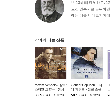
년 10세 때 데뷔하고, 
르간 연주자로 근무하면서
에는 에콜 니데르메이에르
작가의 다른 상품
Maxim Vengerov 랄로:
Gautier Capucon 고티
H
스페인 교향곡 / 생상
에 카퓌송 - 첼로 소품
스
스: 바이올린 협주곡 2
집 '인투이션' (Intuition)
번
30,400
원
(19% 할인)
50,100
원
(19% 할인)
2
번 (LALO: Symphonie
[UHQCD]
카
espagnole Op. 21 / Sai
즈
nt-Sans: Violin Concert
C