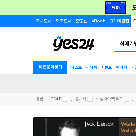
국내도서
외국도서
중고샵
eBook
크레마클럽
C
빠른분야찾기
베스트
신상품
이벤트
바이백
매
웰컴
CD/LP
클래식
실내악/독주곡