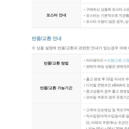
구매하신 상품에 포스터 사은
포스터 안내
포스터는 기본적으로 지관통에
포스터 수량이 많은 경우, 
반품/교환 안내
※ 상품 설명에 반품/교환과 관련한 안내가 있는경우 아래 
마이페이지 >
반품/교환 신청
반품/교환 방법
판매자 배송 상품은 판매자와
출고 완료 후 10일 이내의 
디지털 콘텐츠인 eBook의 
반품/교환 가능기간
중고상품의 경우 출고 완료일
모바일 쿠폰의 경우 유효기간(
고객의 단순변심 및 착오구
직수입양서/직수입일서중 일
단, 아래의 주문/취소 조건인
오늘 00시 ~ 06시 30분 