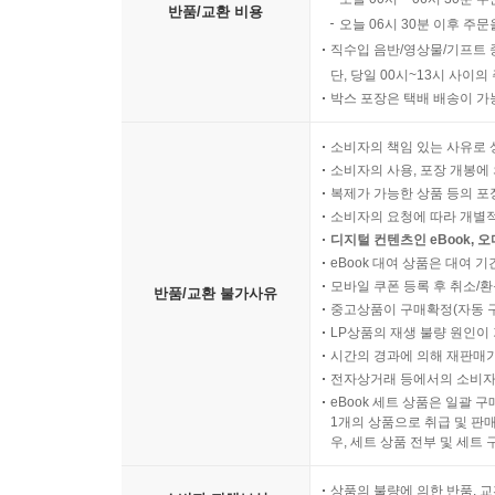
반품/교환 비용
오늘 06시 30분 이후 주문
직수입 음반/영상물/기프트 
단, 당일 00시~13시 사이
박스 포장은 택배 배송이 가
소비자의 책임 있는 사유로 
소비자의 사용, 포장 개봉에 
복제가 가능한 상품 등의 포장을 
소비자의 요청에 따라 개별
디지털 컨텐츠인 eBook, 
eBook 대여 상품은 대여 기
모바일 쿠폰 등록 후 취소/환
반품/교환 불가사유
중고상품이 구매확정(자동 
LP상품의 재생 불량 원인이 기
시간의 경과에 의해 재판매가
전자상거래 등에서의 소비자
eBook 세트 상품은 일괄 
1개의 상품으로 취급 및 판매
우, 세트 상품 전부 및 세트
상품의 불량에 의한 반품, 교