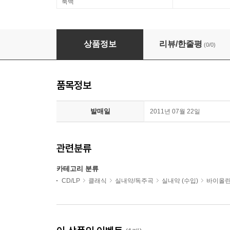
룩백
Jack Liebeck 바이올린 비르투오지 - 프로코피에프 / 쇼송
상품정보
리뷰/한줄평
(0/0)
품목정보
발매일
2011년 07월 22일
관련분류
카테고리 분류
CD/LP
클래식
실내악/독주곡
실내악 (수입)
바이올