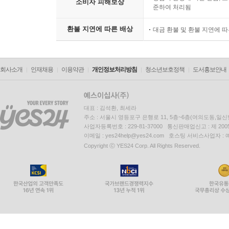
소비자 피해보상
준하여 처리됨
환불 지연에 따른 배상
대금 환불 및 환불 지연에 
회사소개
인재채용
이용약관
개인정보처리방침
청소년보호정책
도서홍보안내
대표 : 김석환, 최세라
주소 : 서울시 영등포구 은행로 11, 5층~6층(여의도동,일신
사업자등록번호 : 229-81-37000 통신판매업신고 : 제 200
이메일 : yes24help@yes24.com 호스팅 서비스사업자 :
Copyright ⓒ YES24 Corp. All Rights Reserved.