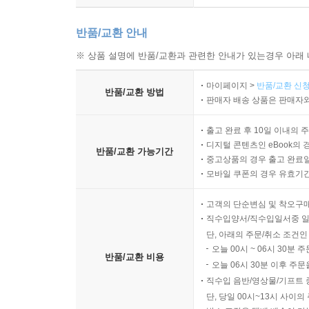
반품/교환 안내
※ 상품 설명에 반품/교환과 관련한 안내가 있는경우 아래 
마이페이지 >
반품/교환 신청
반품/교환 방법
판매자 배송 상품은 판매자와
출고 완료 후 10일 이내의 
디지털 콘텐츠인 eBook의 
반품/교환 가능기간
중고상품의 경우 출고 완료일
모바일 쿠폰의 경우 유효기간(
고객의 단순변심 및 착오구
직수입양서/직수입일서중 일
단, 아래의 주문/취소 조건인
오늘 00시 ~ 06시 30분 
반품/교환 비용
오늘 06시 30분 이후 주문
직수입 음반/영상물/기프트 
단, 당일 00시~13시 사이