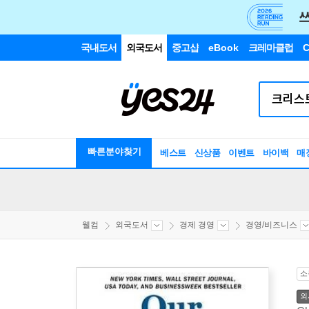
국내도서
외국도서
중고샵
eBook
크레마클럽
C
빠른분야찾기
베스트
신상품
이벤트
바이백
매
웰컴
외국도서
경제 경영
경영/비즈니스
소
외