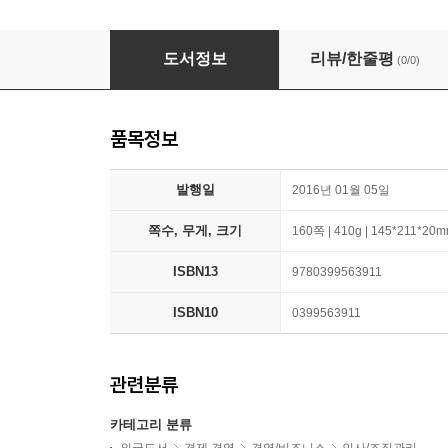
Our Iceberg Is Melting: Changing and Succ
도서정보
리뷰/한줄평
(0/0)
품목정보
발행일
2016년 01월 05일
쪽수, 무게, 크기
160쪽 | 410g | 145*211*20
ISBN13
9780399563911
ISBN10
0399563911
관련분류
카테고리 분류