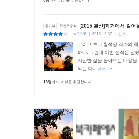
6명
이 이 리뷰를 추천합니다.
[2015 결산]과거에서 길어
종이책
주간우수작
w*****8
2015-12-07
신고
|
|
|
그러고 보니 황석영 작가의 책
하다. 그런데 이번 신작은 달랐
지난한 삶을 돌아보는 내용을 
와는 다...
더보기
18명
이 이 리뷰를 추천합니다.