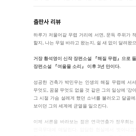
우리가 뭔가 보이지 않는 끈으로 가냘프게 연결되어
출판사 리뷰
전하다가 지난해 겨울에 스스로 삶을 마감했다고 적고
생이 나의 한 시간과 함께 과거 속으로 흘러갔다.--- p
하루가 저물어갈 무렵 거리에 서면, 문득 주위가 적
할지, 나는 무얼 바라고 왔는지, 쉴 새 없이 달려왔
아, 잊었네요. 나는 내 아이의 이름을 민우라고 지
뭘 잘못한 걸까요. 왜 우리 애들을 이렇게 만든 걸까요.-
거장 황석영이 신작 장편소설 『해질 무렵』으로 돌
장편소설 『여울물 소리』 이후 3년 만이다.
컴퓨터에 지도를 띄워놓고 새로운 주택 부지를 찾으며
가족이 없다.--- p.195
성공한 건축가 박민우는 인생의 해질 무렵에 서서
무엇도, 꿈꿀 무엇도 없을 것 같은 그의 일상에 ‘강
나는 길 한복판에서 어느 방향으로 가야 할지 몰라
그 시절 가슴 설레게 했던 소녀를 불러오고 달골에
보이던 그의 세계에 균열을 일으킨다.
--- p.195
이제 서른을 바라보는 젊은 연극연출가 정우희는 
연극무대에 매달린다. 암담한 현실에서 벗어나고