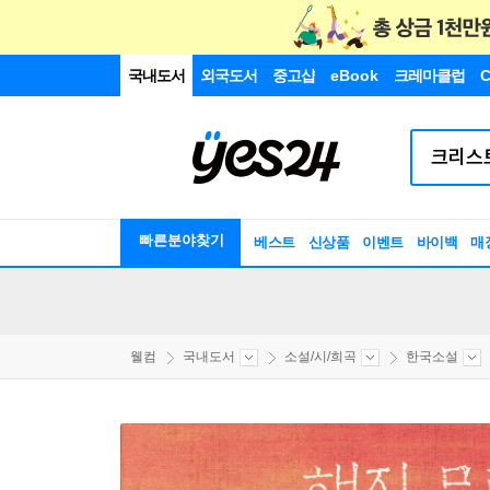
국내도서
외국도서
중고샵
eBook
크레마클럽
C
빠른분야찾기
베스트
신상품
이벤트
바이백
매
웰컴
국내도서
소설/시/희곡
한국소설