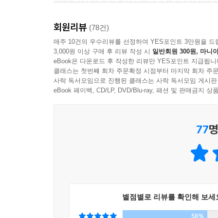
척박한 세상에 지쳐 젊은 날에 스스로 목숨을 버리는 ‘
회원리뷰
이 소설은 짧은 경장편이다. 하지만 이 짧은 소
(78건)
지평이 넓고 풍부하다.
매주 10건의 우수리뷰를 선정하여 YES포인트 3만원을 드
3,000원 이상 구매 후 리뷰 작성 시
일반회원 300원, 마니아
eBook은 다운로드 후 작성한 리뷰만 YES포인트 지급됩니
클래스는 첫번째 회차 주문확정 시점부터 마지막 회차 주문
사락 독서모임으로 진행된 클래스는 사락 독서모임 게시판
* 작가의 말
eBook 페이백, CD/LP, DVD/Blu-ray, 패션 및 판매금
개인의 회한과 사회의 회한은 함께 흔적을 남기지만,
지난 세대의 과거는 업보가 되어 젊은 세대의 현재
77
명
어려운 시절이 오면서 우리는 진작부터 되돌아보아
이것은 그야말로 ‘희미한 옛사랑의 그림자’에 관한 이
별점별로 리뷰를 확인해 보세
58%