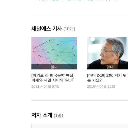
채널예스 기사
(10개)
읽다
읽다
[해외로 간 한국문학 특집]
[마터 2-10] 2화: 거기 뭐
어제와 내일 사이의 K-LIT
는 거요?
2021년 04월 07일
2019년 04월 12일
저자 소개
(1명)