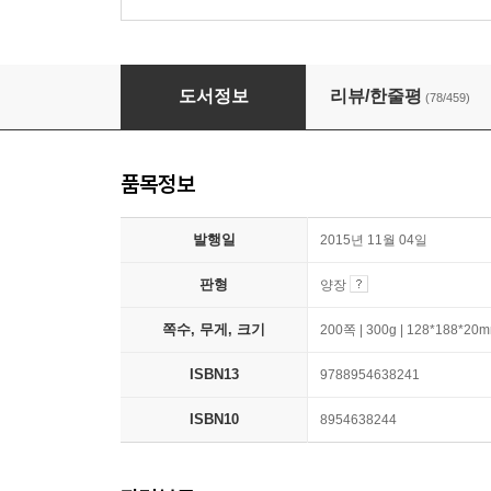
해질 무렵
도서정보
리뷰/한줄평
(78/459)
품목정보
발행일
2015년 11월 04일
판형
양장
쪽수, 무게, 크기
200쪽 | 300g | 128*188*20
ISBN13
9788954638241
ISBN10
8954638244