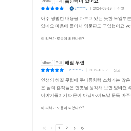
흡인력이 있어요
eBook
구매
c******5
2024-08-19
신고
|
|
|
아주 평범한 내용을 다루고 있는 듯한 도입부
있네요 마음에 들어서 영문판도 구입했어요 ye
이 리뷰가 도움이 되었나요?
해질 무렵
eBook
구매
b*******2
2019-10-17
신고
|
|
|
인생의 해질 무렵에 주마등처럼 스쳐가는 많은 
은 날의 흔적들은 먼훗날 생각해 보면 빛바랜 
이야기들이기 때문이 아닐까.어느날 문득 마주친
이 리뷰가 도움이 되었나요?
1
2