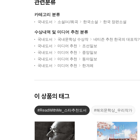
관련분류
카테고리 분류
국내도서
소설/시/희곡
한국소설
한국 장편소설
수상내역 및 미디어 추천 분류
국내도서
국내문학상 수상작
네티즌 추천 한국의 대표작
국내도서
미디어 추천
조선일보
국내도서
미디어 추천
중앙일보
국내도서
미디어 추천
동아일보
국내도서
미디어 추천
한겨레
이 상품의 태그
#ReadWithMe_스타추천도서
#해외문학상_우리작가