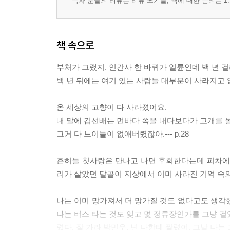
독자 분들의 리뷰는 리뷰 쓰기를, 책에 대한 문의는 1:
책 속으로
부처가 그랬지. 인간사 한 바퀴가 일륜인데 백 년 걸
백 년 뒤에는 여기 있는 사람들 대부분이 사라지고 없을
온 세상의 고향이 다 사라졌어요.
내 말에 김선배는 먼바다 쪽을 내다보다가 고개를 
그거 다 느이들이 없애버렸잖아.--- p.28
흔히들 첫사랑은 만나고 나면 후회한다는데 피차에 
리가 살았던 달골이 지상에서 이미 사라진 기억 속의 박
나는 이미 망가져서 더 망가질 것도 없다고도 생각
나는 버스 타는 것도 잊고 몇 정류장인가를 그냥 걸
렸다. 잘 가라 박민우, 넌 나한테 짤렸어. 그날 나는 그렇