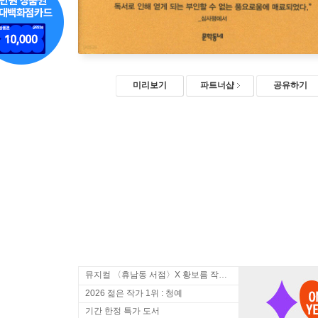
미리보기
파트너샵
공유하기
뮤지컬 〈휴남동 서점〉X 황보름 작가 북토크
2026 젊은 작가 1위 : 청예
기간 한정 특가 도서