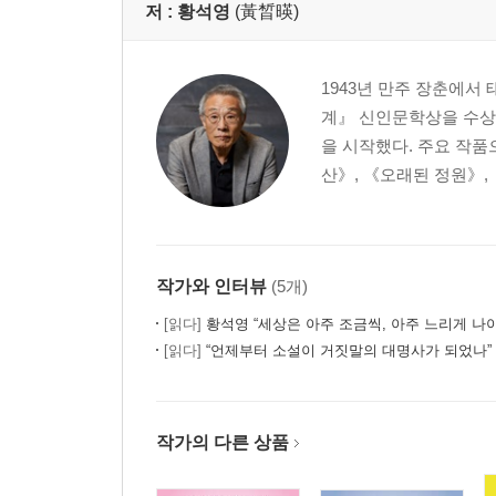
저 :
황석영
(黃晳暎)
1943년 만주 장춘에서
계』 신인문학상을 수상
을 시작했다. 주요 작품
산》, 《오래된 정원》, 
작가와 인터뷰
(5개)
[읽다]
황석영 “세상은 아주 조금씩, 아주 느리게 나
[읽다]
“언제부터 소설이 거짓말의 대명사가 되었나” 
작가의 다른 상품