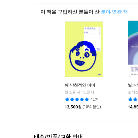
이 책을 구입하신 분들이 산
분야 연관 책
꽤 낙천적인 아이
빛과
원소윤 저
민음사
조해진
|
41건
13,500
원
(10% 할인)
14,8
배송/반품/교환 안내