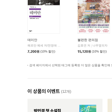
데미안
불편한 편의점
헤르만 헤세 저/전영애 역
민음사
김호연 저
나무옆의자
|
|
7,200
원
(10% 할인)
15,120
원
(10% 할인)
검색 페이지에서 선택된 태그에 등록된 더 많은 상품을 확인해 
이 상품의 이벤트
(12개)