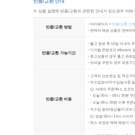
반품/교환 안내
※ 상품 설명에 반품/교환과 관련한 안내가 있는경우 아래 
마이페이지 >
반품/교환 신청
반품/교환 방법
판매자 배송 상품은 판매자와
출고 완료 후 10일 이내의 
디지털 콘텐츠인 eBook의 
반품/교환 가능기간
중고상품의 경우 출고 완료일
모바일 쿠폰의 경우 유효기간(
고객의 단순변심 및 착오구
직수입양서/직수입일서중 일
단, 아래의 주문/취소 조건인
오늘 00시 ~ 06시 30분 
반품/교환 비용
오늘 06시 30분 이후 주문
직수입 음반/영상물/기프트 
단, 당일 00시~13시 사이
박스 포장은 택배 배송이 가