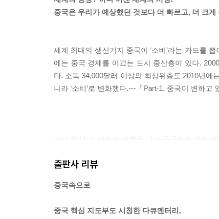
중국은 우리가 예상했던 것보다 더 빠르고, 더 크게
세계 최대의 생산기지 중국이 ‘소비’라는 카드를 뽑
에는 중국 경제를 이끄는 도시 중산층이 있다. 200
다. 소득 34,000달러 이상의 최상위층도 2010년
니라 ‘소비’로 변화했다.---「Part-1. 중국이 변하
지난 2014년, 해외로 여행을 나간 중국인은 일억
은 매년 10%의 속도로 증가했다. 시진핑 주석은 
출판사 리뷰
듯 중국 내 대학의 여행 관련 학과도 큰 인기를 끌고
중국인들이 해외여행을 선호하는 또 다른 이유가 있다
중국속으로
정책을 세우고 15년 동안 수입품에 높은 관세를 부과
하는 옷, 향수, 가방 등은 높은 관세 때문에 중국에서
중국 핵심 지도부도 시청한 다큐멘터리,
외여행에서 쇼핑에 몰리는 이유도 가격 때문이다. 