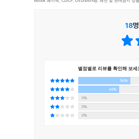
가장 매력적인 기술은 사람에 있다!
eBook 페이백, CD/LP, DVD/Blu-ray, 패션 및 판매금
‘텐센트’는 1998년 설립 이후 ‘QQ’라는 온라인 
1장에서는 달라진 중국의 모습과 사람들의 삶을 
게임업계 후발 주자였다. ‘텐센트’도, 스마일게이
18
명
생산해 전 세계로 수출하는 것이 중국의 대표적인 이미
반응은 뜨거웠다. 2014년에 600만 명이라는 게
억만장자 1,400명 중 161명이 중국인이라고 발표
게임사는 매년 3,000억 원이 넘는 영업이익을 올
발전도 상당하다. 북경, 상해와 같은 1선 도시들 
의 반응은 업계 관계자들을 놀라게 했다. 메신저 플
더불어 지갑이 두둑해진 중국인들이 어떤 방식으로 
수 있는 환경이 얼마나 중요한지를 보여준다. 물론 ‘
에 가까운 성장을 이뤄왔다. 2007년, ‘텐센트’의 시
중국을 이야기할 때 한류의 바람을 빼놓을 수 없다.
하며 삼성전자의 시가총액 217조 원을 따라잡았다.
별점별로 리뷰를 확인해 보세
요우커들이 한국을 방문하고 있다. 이미 서울의
한국 게임이 중국에서 성공한 비결은 무엇일까? 바
56%
중국인으로 대상을 바꾼지 오래다. 이런 한류의 바
색과 황금색, 용무늬를 게임에 적극 활용했다. 배경
중국에 불고 있는 한국 음식점 열풍, 한국어 어학원
44%
교환학생들의 이야기를 다뤘다.
---「Part-4. 한국 경제의 다음 돌파구는 여기서」중에서
0%
0%
3장에서는 중국인들의 고민이 무엇인지 알아보았다.
0%
식품 사고, 환경 문제 등으로 고민하고 있다. 그들
기업들의 다양한 사례들을 살펴봤다.