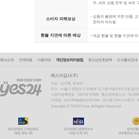
우, 세트 상품 전부 및 세트
상품의 불량에 의한 반품, 교
소비자 피해보상
준하여 처리됨
환불 지연에 따른 배상
대금 환불 및 환불 지연에 
회사소개
인재채용
이용약관
개인정보처리방침
청소년보호정책
도서홍보안내
대표 : 김석환, 최세라
주소 : 서울시 영등포구 은행로 11, 5층~6층(여의도동,일신
사업자등록번호 : 229-81-37000 통신판매업신고 : 제 200
이메일 : yes24help@yes24.com 호스팅 서비스사업자 :
Copyright ⓒ YES24 Corp. All Rights Reserved.