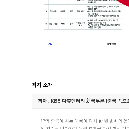
-중국에서 기사회생한 한국 게임
떠오르는 창업의 메카, 선전(深?)
-제2의 알리바바와 텐센트를 꿈꾸다
-한국의 스타트업, 선전에서 도전하다
이제는 중국 전문가가 필요하다
-가창 초등학교에 중국어 바람이 거센 까닭은?
-한국 중소기업들, 이것만은 알고 가자
인터뷰/ 코트라 이상윤 위원
중국 시장, 브랜드의 고급화와 현지화로 성공할 수 
저자 소개
에필로그 / 지금은 마지막 승부수를 던질 때!
저자 : KBS 다큐멘터리 新국부론 [중국 속으
부록/ 중국을 움직이는 파워 피플
13억 중국이 사는 대륙이 다시 한 번 변화의 
의 자리로 나아가기 위해 호흡을 다시 한번 가다