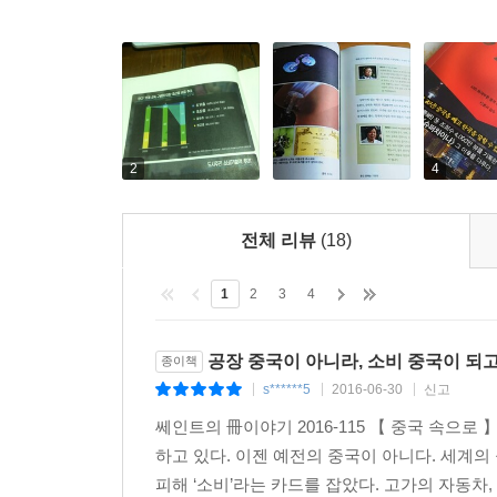
마지막으로 4장은 거대한 공룡 중국 경제 속에서 성공할 
China'의 세상으로 변화했다. 13억 인구의 
전략이 없다면 판판이 깨질 수밖에 없다. 이미 글로
반도체, 보안 솔루션, 환경 상품 등 우리 기업들이
2
4
추/천/의/글
전체 리뷰
(18)
수출비중 25%, 전체 관광객의 40%. 대기업에서 명
아닌 시장(made for china)으로 부상한 중국
1
2
3
4
중국에서 어떻게 성공했는지 심층있게 다루고 있다.
전국경제인연합회 부회장 이승철
공장 중국이 아니라, 소비 중국이 되
종이책
s******5
2016-06-30
신고
|
|
|
쎄인트의 冊이야기 2016-115 【 중국 속으로
중국은 지금 한국을 궁금해 하고 있다. 뜨거운 한류
하고 있다. 이젠 예전의 중국이 아니다. 세계의
잘 타고 날아오를 수 있을지를 고민해야 한다. KB
피해 ‘소비’라는 카드를 잡았다. 고가의 자동차, 
듣고 생생한 이야기로 담았다. 거대한 이웃, 중국과