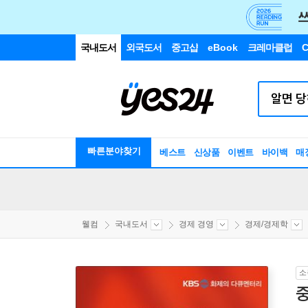
국내도서
외국도서
중고샵
eBook
크레마클럽
C
빠른분야찾기
베스트
신상품
이벤트
바이백
매
웰컴
국내도서
경제 경영
경제/경제학
소