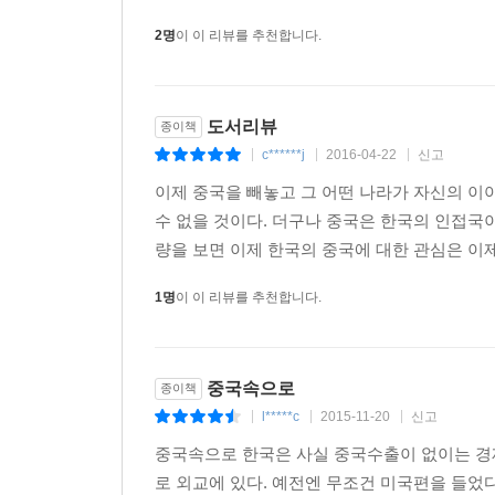
한국관광공사 사장 정창수
2명
이 이 리뷰를 추천합니다.
"농어촌 경제화에 따른 중국 중산층의 급부상은 광
도서리뷰
종이책
여기에 한국 기업이 어떻게 접근하면 되는지 실사례를
c******j
2016-04-22
신고
|
|
|
남양유업 대표이사 이원구
이제 중국을 빼놓고 그 어떤 나라가 자신의 이
수 없을 것이다. 더구나 중국은 한국의 인접국
위기냐? 기회냐! 우리는 지금 중국 경제의 현주소
량을 보면 이제 한국의 중국에 대한 관심은 이제
것입니다. 중국은 지금 대전환의 시기가 시작되고 
1명
이 이 리뷰를 추천합니다.
현재의 고민을 담아낸 이 책이 우리 기업들에게 해답
중국증권행정연구원 원장 안유화 박사
중국속으로
종이책
l*****c
2015-11-20
신고
감/수/의/글
|
|
|
중국속으로 한국은 사실 중국수출이 없이는 경
중국, 신대륙에 접속하라
로 외교에 있다. 예전엔 무조건 미국편을 들었다