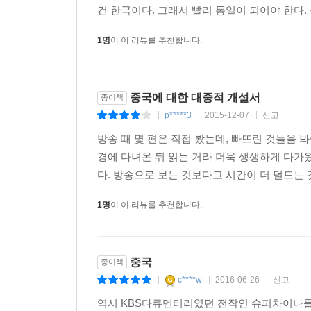
지난 수년 간 우리는 중국 경제가 폭발적인 성장
건 한국이다. 그래서 빨리 통일이 되어야 한다.
비켜갈 수 있었다. 그러나 다르게 말하면 중국 경
1명
이 이 리뷰를 추천합니다.
대륙 중국에서 치열한 생존 전략을 찾기 위한 우리
이제 중국은 변화의 시기를 맞고 있다. 그들의 변
도시화가 성공적으로 안착한다면 7억의 중국 도시 인
는 KBS 다큐멘터리 [중국 속으로] 제작진이 현
중국에 대한 대중적 개설서
종이책
생생한 기록이다.
p*****3
2015-12-07
신고
|
|
|
중국경제금융연구소 소장 전병서
방송 때 몇 편은 직접 봤는데, 빠뜨린 것들을 
경에 다녀온 뒤 읽는 거라 더욱 생생하게 다가
다. 방송으로 보는 것보다고 시간이 더 덜드는 것 
1명
이 이 리뷰를 추천합니다.
중국
종이책
c****w
2016-06-26
신고
|
|
|
역시 KBS다큐멘터리였던 전작인 슈퍼차이나를 