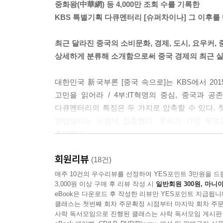
중화왕(中華網) 등 4,000만 조회 수를 기록한
운데 눈여겨 볼 대목이 있다. 바로 선물을 하기 위해 
KBS 특별기획 다큐멘터리 [슈퍼차이나] 그 이후를
최근 달라진 중국의 소비문화, 경제, 도시, 요우커, 
상세하게 분류해 소개함으로써 중국 경제의 최근 실
2008년 화학물질 멜라닌에 오염된 분유가 유통되면
다. 피해는 정말 심각했다. 분유를 먹은 아이들 중 
대한민국 新국부론 [중국 속으로]는 KBS에서 2015
다. 어린 아이들이기에 수술 등의 치료가 쉽지 않아
고민을 읽어라 / 4부:IT혁명의 중심, 중국과 
만, 엄마들은 분노를 가라앉힐 수는 없었다. 그 이
다큐멘터리의 특징은 두 가지로 압축할 수 있다. 
로 13명이 사망했고, 2008년에는 멜라닌 분유 파동
방법보다는 사람에 집중했다. 우리가 가진 무
폰테라 박테리아 검출, 2015년 과도한 질산염, 
출발했다.
수 없다고 해서 안 먹일 수가 없었다. 사태가 심각해
부착”, “분유 용기에 포장 판매 형태로 수출” 등의
회원리뷰
슈퍼차이나의 등장. 우리에게 단순히 힘 센 이웃
(18건)
유를 구하기 위해 외국으로 원정까지 갔다. 독일 
G2를 넘어 명실상부한 ‘NO 1’으로 성장하고 
매주 10건의 우수리뷰를 선정하여 YES포인트 3만원을 드
분유 생산량이 2013년의 2배임에도 부족했다. 프
3,000원 이상 구매 후 리뷰 작성 시
일반회원 300원, 마니아
경제는 어떻게 변할지, 5개월간의 취재를 통해 심층
닝도 있었다. ---「Part-3. 중국, 무엇을 고민하고
eBook은 다운로드 후 작성한 리뷰만 YES포인트 지급됩니
클래스는 첫번째 회차 주문확정 시점부터 마지막 회차 주문
13억 인구, 그들의 마음을 읽다
사락 독서모임으로 진행된 클래스는 사락 독서모임 게시판