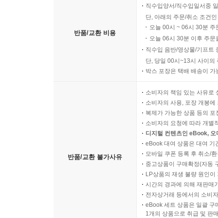
직수입양서/직수입일서중 일
단, 아래의 주문/취소 조건인
오늘 00시 ~ 06시 30분 
반품/교환 비용
오늘 06시 30분 이후 주문
직수입 음반/영상물/기프트 
단, 당일 00시~13시 사이
박스 포장은 택배 배송이 가
소비자의 책임 있는 사유로 
소비자의 사용, 포장 개봉에 
복제가 가능한 상품 등의 포장을 
소비자의 요청에 따라 개별
디지털 컨텐츠인 eBook, 
eBook 대여 상품은 대여 기
모바일 쿠폰 등록 후 취소/환
반품/교환 불가사유
중고상품이 구매확정(자동 
LP상품의 재생 불량 원인이 기
시간의 경과에 의해 재판매가
전자상거래 등에서의 소비자
eBook 세트 상품은 일괄 
1개의 상품으로 취급 및 판매