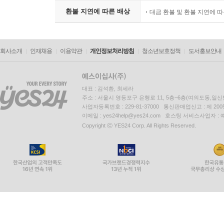
환불 지연에 따른 배상
대금 환불 및 환불 지연에 
회사소개
인재채용
이용약관
개인정보처리방침
청소년보호정책
도서홍보안내
대표 : 김석환, 최세라
주소 : 서울시 영등포구 은행로 11, 5층~6층(여의도동,일신
사업자등록번호 : 229-81-37000 통신판매업신고 : 제 200
이메일 : yes24help@yes24.com 호스팅 서비스사업자 :
Copyright ⓒ YES24 Corp. All Rights Reserved.