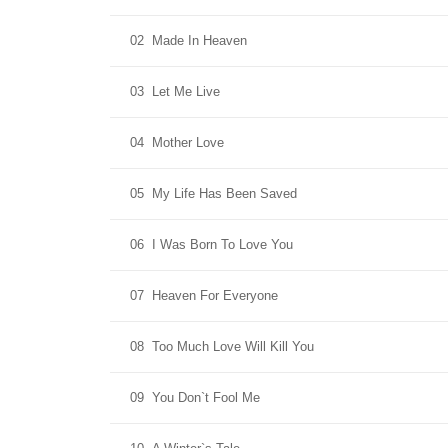
02
Made In Heaven
03
Let Me Live
04
Mother Love
05
My Life Has Been Saved
06
I Was Born To Love You
07
Heaven For Everyone
08
Too Much Love Will Kill You
09
You Don`t Fool Me