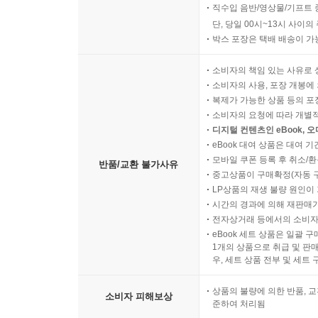
직수입 음반/영상물/기프트 
단, 당일 00시~13시 사이
박스 포장은 택배 배송이 가
소비자의 책임 있는 사유로 
소비자의 사용, 포장 개봉에 
복제가 가능한 상품 등의 포장을 
소비자의 요청에 따라 개별
디지털 컨텐츠인 eBook, 
eBook 대여 상품은 대여 기
모바일 쿠폰 등록 후 취소/환
반품/교환 불가사유
중고상품이 구매확정(자동 
LP상품의 재생 불량 원인이 기
시간의 경과에 의해 재판매가
전자상거래 등에서의 소비자
eBook 세트 상품은 일괄 
1개의 상품으로 취급 및 판매
우, 세트 상품 전부 및 세트
상품의 불량에 의한 반품, 교
소비자 피해보상
준하여 처리됨