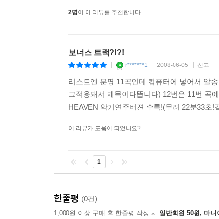
2명
이 이 리뷰를 추천합니다.
보너스 트랙?!?!
r*******1
2008-06-05
신고
|
|
|
리스트엔 분명 11곡인데 컴퓨터에 넣어서 알송
그적용돼서 제목이다뜹니다) 12번은 11번 곡에이
HEAVEN 악기연주버젼 수록!(무려 22분33초
이 리뷰가 도움이 되었나요?
1
한줄평
(0건)
1,000원 이상 구매 후 한줄평 작성 시
일반회원 50원, 마니