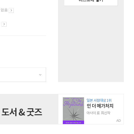
 없음
시
AD