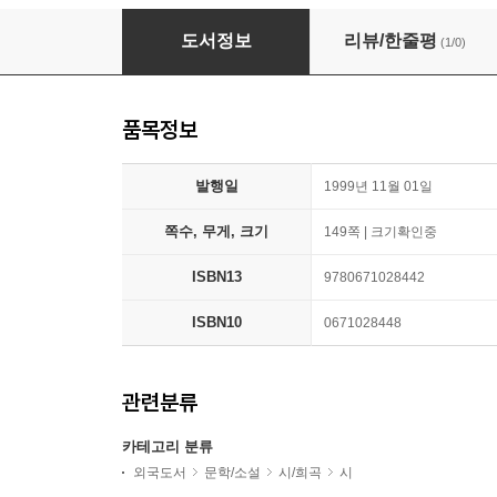
The Rose That Grew from Concrete
도서정보
리뷰/한줄평
(1/0)
품목정보
발행일
1999년 11월 01일
쪽수, 무게, 크기
149쪽 | 크기확인중
ISBN13
9780671028442
ISBN10
0671028448
관련분류
카테고리 분류
외국도서
문학/소설
시/희곡
시