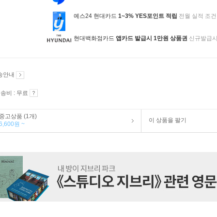
예스24 현대카드
1~3% YES포인트 적립
전월 실적 조건
현대백화점카드
앱카드 발급시 1만원 상품권
신규발급
송안내
송비 : 무료
중고상품 (1개)
이 상품을 팔기
6,600원 ~