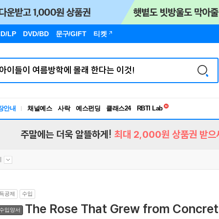
D/LP
DVD/BD
문구
/GIFT
티켓
독서유형검사
장안내
채널예스
사락
예스펀딩
클래스24
RBTI Lab
독서유형검사
주말에는 더욱 알뜰하게!
최대 2,000원 상품권 받으
시
득공제
수입
The Rose That Grew from Concre
수입양서