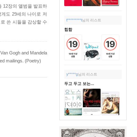
. 총 12장의 앨범을 발표하
게도 29세의 나이로 저
t*********t
님의 리스트
로 쓴 시들을 감상할 수
힙합
 to Van Gogh and Mandela
ed mailings. (Poetry)
y*****g
님의 리스트
두고 두고 보는...