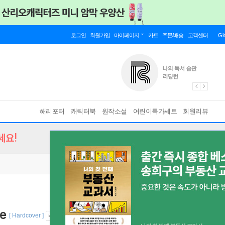
로그인
회원가입
마이페이지
카트
주문/배송
고객센터
Gl
해리포터
캐릭터북
원작소설
어린이특가세트
회원리뷰
세요!
te
[ Hardcover ]
바인딩 & 에디션 안내