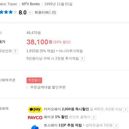
akur, Tupac
MTV Books
1999년 11월 01일
8.0
회원리뷰(
1
건)
가
46,470원
38,100
원
매가
(18% 할인)
ES포인트
1,910원 (5% 적립) + 마니아추가적립
5만원이상 구매 시 2천원 추가적립
가혜택쿠폰
쿠폰받기
주문금액대별 할인쿠폰
제혜택
카카오페이
2,000원 즉시할인
일 400건, 4만원 이상
페이코
1% 할인
포인트 결제시
토스페이
1만P 추첨 적립
+ 생애첫결제 3천원