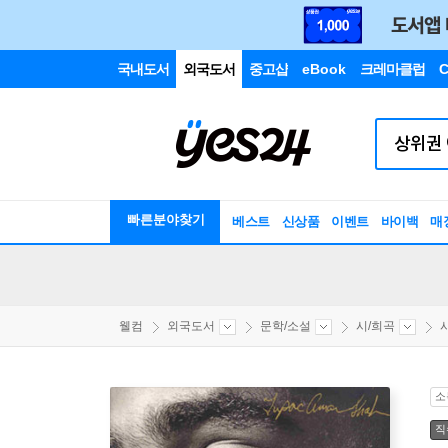
국내도서
외국도서
중고샵
eBook
크레마클럽
C
빠른분야찾기
베스트
신상품
이벤트
바이백
매
웰컴
외국도서
문학/소설
시/희곡
소
직