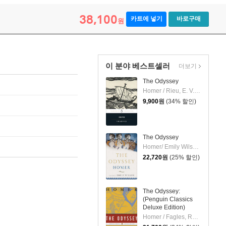
38,100
카트에 넣기
바로구매
원
이 분야 베스트셀러
더보기
The Odyssey
Homer / Rieu, E. V. / Rieu, D. C. H.
9,900
원
(34% 할인)
The Odyssey
Homer/ Emily Wilson (TRN)
22,720
원
(25% 할인)
The Odyssey:
(Penguin Classics
Deluxe Edition)
Homer / Fagles, Robert / Knox, Bernard