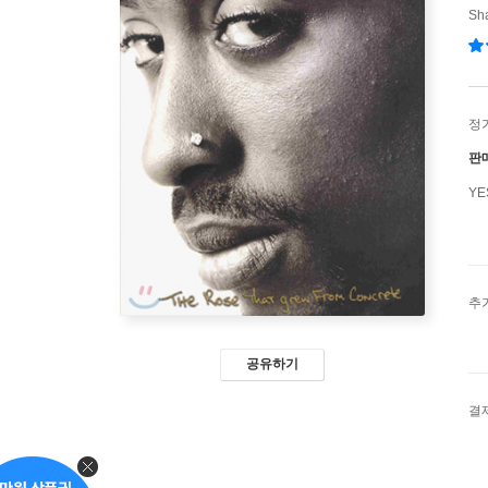
Sh
정
판
Y
추
공유하기
결