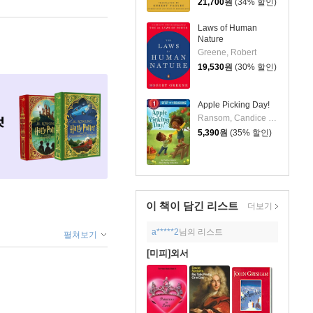
21,700
원
(34% 할인)
Laws of Human
Nature
Greene, Robert
19,530
원
(30% 할인)
Apple Picking Day!
Ransom, Candice / Meza, Erika
5,390
원
(35% 할인)
이 책이 담긴
리스트
더보기
a*****2
님의 리스트
펼쳐보기
[미피]외서