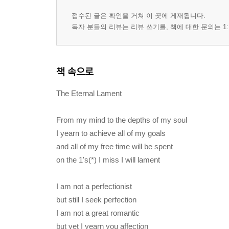
접수된 글은 확인을 거쳐 이 곳에 게재됩니다.
독자 분들의 리뷰는 리뷰 쓰기를, 책에 대한 문의는 1:
책 속으로
The Eternal Lament
From my mind to the depths of my soul
I yearn to achieve all of my goals
and all of my free time will be spent
on the 1's(*) I miss I will lament
I am not a perfectionist
but still I seek perfection
I am not a great romantic
but yet I yearn you affection